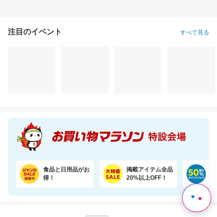
注目のイベント
すべて見る
食品と日用品がお
掲載アイテム全品
日
得！
20%以上OFF！
ポ