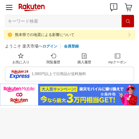
熊本県での地震による影響について
ようこそ 楽天市場へ
ログイン
会員登録
お気に入り
閲覧履歴
購入履歴
myクーポン
1,980円以上で日用品が送料無料