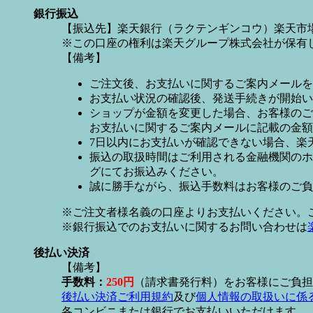
銀行振込
【振込先】楽天銀行（ラクテンギンコウ）楽天市場支
※この口座の権利は楽天グループ株式会社が保有
【備考】
ご注文後、お支払いに関するご案内メールを
お支払い状況の確認後、発送手続きが開始い
ショップが金額を変更した場合、お客様のご
お支払いに関するご案内メールに記載の金額
7日以内にお支払いが確認できない場合、楽
振込の取扱時間はご利用される金融機関のホ
グにてお振込みください。
誠に勝手ながら、振込手数料はお客様のご負
※ご注文者様名義の口座よりお支払いください。
※銀行振込でのお支払いに関するお問い合わせは
後払い決済
【備考】
手数料：
250円
（請求書発行料）をお客様にご負担
後払い決済ご利用規約
及び
個人情報の取扱いに係
各コンビニまたは銀行でお支払いいただけます。