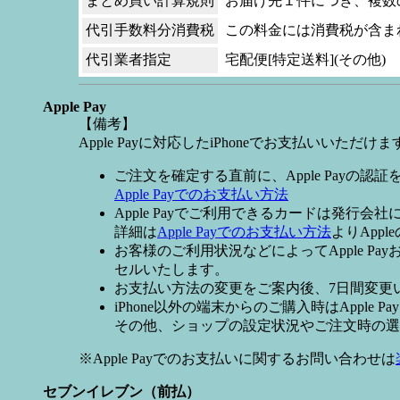
まとめ買い計算規則
お届け先１件につき、複数
代引手数料分消費税
この料金には消費税が含ま
代引業者指定
宅配便[特定送料](その他)
Apple Pay
【備考】
Apple Payに対応したiPhoneでお支払いいただけま
ご注文を確定する直前に、Apple Payの認
Apple Payでのお支払い方法
Apple Payでご利用できるカードは発行会
詳細は
Apple Payでのお支払い方法
よりApp
お客様のご利用状況などによってApple 
セルいたします。
お支払い方法の変更をご案内後、7日間変更
iPhone以外の端末からのご購入時はApple
その他、ショップの設定状況やご注文時の選択
※Apple Payでのお支払いに関するお問い合わせは
セブンイレブン（前払）