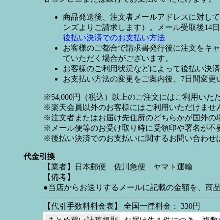
商品発送後、注文者メールアドレスに対して
ンズよりご請求します）。メール受取後14
後払い決済でのお支払い方法
お客様のご都合で請求書発行後に注文をキャ
ていただく場合がございます。
お客様のご利用状況などによって後払い決済
お支払い方法の変更をご案内後、7日間変更
※54,000円（税込）以上のご注文にはご利用いた
※楽天会員以外のお客様にはご利用いただけませ
※注文者またはお届け先住所のどちらかが国外の
※メール便等のお受け取り時に受領印や署名が不
※後払い決済でのお支払いに関するお問い合わせ
代金引換
【業者】日本郵便 佐川急便 ヤマト運輸
【備考】
●当店からお送りするメールに記載の金額を、商
【代引手数料料金表】 全国一律料金： 330円