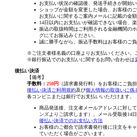
お支払い状況の確認後、発送手続きが開始い
ショップが金額を変更した場合、お客様のご
お支払いに関するご案内メールに記載の金額
14日以内にお支払いが確認できない場合、
振込の取扱時間はご利用される金融機関のホ
グにてお振込みください。
誠に勝手ながら、振込手数料はお客様のご負
※ご注文者様名義の口座よりお支払いください。
※銀行振込でのお支払いに関するお問い合わせは
後払い決済
【備考】
手数料：
250円
（請求書発行料）をお客様にご負担
後払い決済ご利用規約
及び
個人情報の取扱いに係
各コンビニまたは銀行でお支払いいただけます。
商品発送後、注文者メールアドレスに対して
ンズよりご請求します）。メール受取後14
後払い決済でのお支払い方法
お客様のご都合で請求書発行後に注文をキャ
ていただく場合がございます。