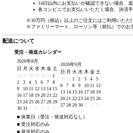
14日以内にお支払いが確認できない場合、
各コンビニでお支払いいただく場合、決済手
※30万円（税込）以上のご注文にはご利用いただ
※ファミリーマート、ローソン等（前払）でのお
配送について
受注・発送カレンダー
2026年8月
2026年9月
日
月
火
水
木
金
土
日
月
火
水
木
金
土
26
27
28
29
30
31
1
30
31
1
2
3
4
5
2
3
4
5
6
7
8
6
7
8
9
10
11
12
9
10
11
12
13
14
15
13
14
15
16
17
18
19
16
17
18
19
20
21
22
20
21
22
23
24
25
26
23
24
25
26
27
28
29
27
28
29
30
1
2
3
30
31
1
2
3
4
5
■
休業日（受注・発送対応なし）
■
受注対応のみ
■
発送対応のみ