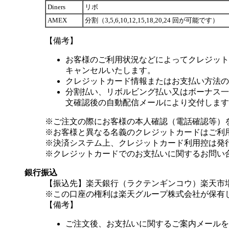
Diners
リボ
AMEX
分割（3,5,6,10,12,15,18,20,24 回が可能です）
【備考】
お客様のご利用状況などによってクレジット
キャンセルいたします。
クレジットカード情報またはお支払い方法の
分割払い、リボルビング払い又はボーナス一括
文確認後の自動配信メールにより交付します
※ご注文の際にお客様の本人確認（電話確認等）
※お客様と異なる名義のクレジットカードはご利
※決済システム上、クレジットカード利用控は発
※クレジットカードでのお支払いに関するお問い
銀行振込
【振込先】楽天銀行（ラクテンギンコウ）楽天市場支
※この口座の権利は楽天グループ株式会社が保有
【備考】
ご注文後、お支払いに関するご案内メールを