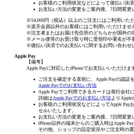
お客様のご利用状況などによって後払い決済
お支払い方法の変更をご案内後、7日間変更
※54,000円（税込）以上のご注文にはご利用いた
※楽天会員以外のお客様にはご利用いただけませ
※注文者またはお届け先住所のどちらかが国外の
※メール便等のお受け取り時に受領印や署名が不
※後払い決済でのお支払いに関するお問い合わせ
Apple Pay
【備考】
Apple Payに対応したiPhoneでお支払いいただけま
ご注文を確定する直前に、Apple Payの認
Apple Payでのお支払い方法
Apple Payでご利用できるカードは発行会
詳細は
Apple Payでのお支払い方法
よりApp
お客様のご利用状況などによってApple 
セルいたします。
お支払い方法の変更をご案内後、7日間変更
iPhone以外の端末からのご購入時はApple
その他、ショップの設定状況やご注文時の選択