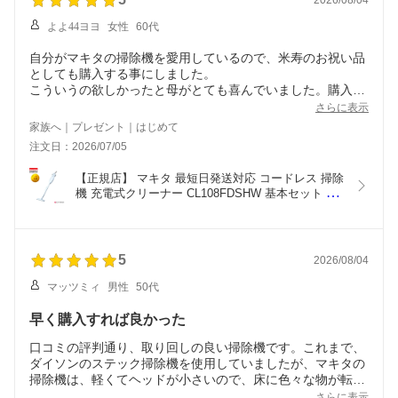
2026/08/04
よよ44ヨヨ
女性
60代
自分がマキタの掃除機を愛用しているので、米寿のお祝い品
としても購入する事にしました。
こういうの欲しかったと母がとても喜んでいました。購入し
て良かったです。
さらに表示
家族へ｜プレゼント｜はじめて
注文日：2026/07/05
【正規店】 マキタ 最短日発送対応 コードレス 掃除
機 充電式クリーナー CL108FDSHW 基本セット 送
料無料　一年間保証付 (充電器・バッテリー付) カプ
セル式 makita
5
2026/08/04
マッツミィ
男性
50代
早く購入すれば良かった
口コミの評判通り、取り回しの良い掃除機です。これまで、
ダイソンのステック掃除機を使用していましたが、マキタの
掃除機は、軽くてヘッドが小さいので、床に色々な物が転が
っている我が家には向いてました
さらに表示