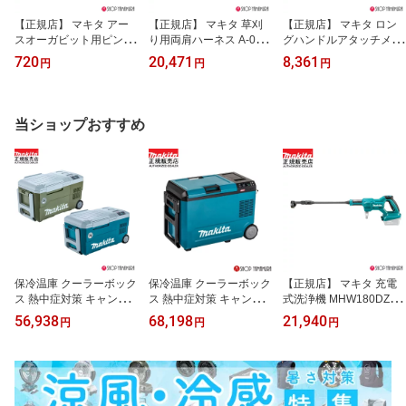
【正規店】 マキタ アー
【正規店】 マキタ 草刈
【正規店】 マキタ ロン
スオーガビット用ピン A-
り用両肩ハーネス A-001
グハンドルアタッチメン
79304
08
ト A-00099
720
20,471
8,361
円
円
円
当ショップおすすめ
保冷温庫 クーラーボック
保冷温庫 クーラーボック
【正規店】 マキタ 充電
ス 熱中症対策 キャンプ
ス 熱中症対策 キャンプ
式洗浄機 MHW180DZ 18
アウトドア 冷蔵庫 充電
アウトドア 冷蔵庫 充電
V 2.4/2Mpa 玄関 サッシ
56,938
68,198
21,940
円
円
円
式 ポータブル冷蔵庫 バ
式 ポータブル冷蔵庫 バ
洗車 ガーデニング 本体
ッテリー式 マキタ CW00
ッテリー式 マキタ CW00
のみ
1GZ 本体のみ (バッテ
4GZ 青 40V 18V 対応 本
リ・充電器別売) makita
体のみ makita 【正規
40V 18V 【正規店】
店】