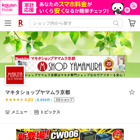
マキタショップヤマムラ京都
4.83
（
8,494
件）
メニュー
トピックス