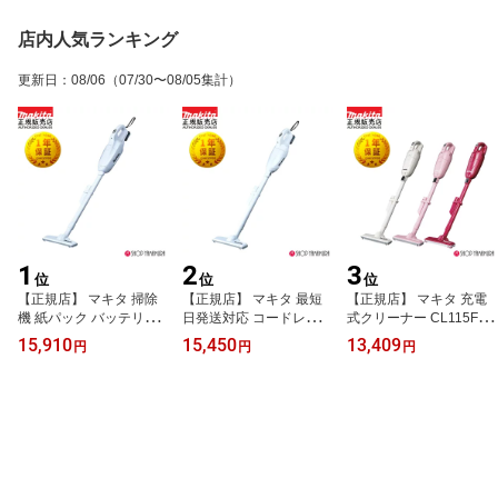
店内人気ランキング
更新日
：
08/06
（07/30〜08/05集計）
1
2
3
位
位
位
【正規店】 マキタ 掃除
【正規店】 マキタ 最短
【正規店】 マキタ 充電
機 紙パック バッテリー
日発送対応 コードレス
式クリーナー CL115FD
純正 最短日発送対応 コ
掃除機 充電式クリーナー
W 紙パック式 コードレ
15,910
15,450
13,409
円
円
円
ードレス掃除機 充電式ク
CL108FDSHW 基本セッ
ス掃除機 リチウムイオン
リーナー CL107FDSHW
ト 送料無料 一年間保証
内蔵式 10.8V makita
基本セット コードレス掃
付 (充電器・バッテリー
除機 紙パック式 送料無
付) カプセル式 makita
料 一年間保障付 (充電
器・バッテリー付) makit
a 軽い