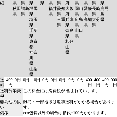
細
県
県
県
県
県
県
府
県
県
県
県
秋田
福島
群馬
福井
愛知
大阪
岡山
愛媛
長崎
鹿児
県
県
県
県
県
府
県
県
県
島
埼玉
三重
兵庫
広島
高知
大分
県
県
県
県
県
県
県
千葉
奈良
山口
県
県
県
東京
和歌
都
山
神奈
県
川
県
山梨
県
送
400
0円
0円
0円
0円
0円
0円
0円
0円
400
400
400
900
円
円
円
円
円
料
送料分消費
この料金には消費税が 含まれています。
税
離島他の扱
離島・一部地域は追加送料がかかる場合がありま
い
す。
備考
eco包装以外の場合は箱代+100円かかります。