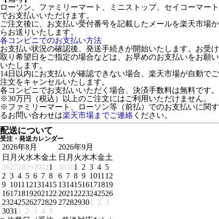
ローソン、ファミリーマート、ミニストップ、セイコーマート
でお支払いいただけます。
ご注文後に、お支払い受付番号を記載したメールを楽天市場か
らお送りいたします。
各コンビニでのお支払い方法
お支払い状況の確認後、発送手続きが開始いたします。お受け
取り希望日をご指定の場合などは、お早めのお支払いをお願い
いたします。
14日以内にお支払いが確認できない場合、楽天市場が自動でご
注文をキャンセルいたします。
各コンビニでお支払いいただく場合、決済手数料は無料です。
※30万円（税込）以上のご注文にはご利用いただけません。
※ファミリーマート、ローソン等（前払）でのお支払いに関す
るお問い合わせは
楽天市場までご連絡
ください。
配送について
受注・発送カレンダー
2026年8月
2026年9月
日
月
火
水
木
金
土
日
月
火
水
木
金
土
26
27
28
29
30
31
1
30
31
1
2
3
4
5
2
3
4
5
6
7
8
6
7
8
9
10
11
12
9
10
11
12
13
14
15
13
14
15
16
17
18
19
16
17
18
19
20
21
22
20
21
22
23
24
25
26
23
24
25
26
27
28
29
27
28
29
30
1
2
3
30
31
1
2
3
4
5