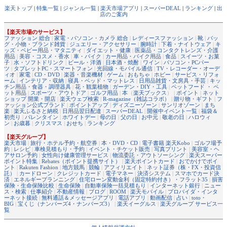
楽天トップ
|
特集一覧
|
ジャンル一覧
|
楽天市場アプリ
|
スーパーDEAL
|
ランキング
|
出
店のご案内
【楽天市場のサービス】
ファッション 総合
|
家電・パソコン・カメラ 総合
|
レディースファッション
|
靴
|
バッ
グ・小物・ブランド雑貨
|
ジュエリー・アクセサリー
|
腕時計
|
下着・ナイトウェア
|
キ
ッズ・ベビー用品・マタニティ
|
ダイエット・健康
|
医薬品・コンタクトレンズ・介護
用品
|
美容・コスメ・香水
|
車・バイク
|
カー用品・バイク用品
|
食品
|
スイーツ・お菓
子
|
水・ソフトドリンク
|
ビール・洋酒
|
日本酒・焼酎
|
ワイン
|
パソコン・PCパー
ツ
|
タブレットPC・スマートフォン
|
光回線・モバイル通信
|
TV・レコーダー・オーデ
ィオ
|
家電
|
CD・DVD
|
楽器・音楽機材
|
ゲーム
|
おもちゃ
|
ホビー
|
サービス・リフォ
ーム
|
インテリア・収納
|
寝具・ベッド・マットレス
|
日用品雑貨・文房具・手芸
|
キッ
チン用品・食器・調理器具
|
花・観葉植物
|
ガーデン・DIY・工具
|
ペットフード ・ ペ
ット用品
|
スポーツ・アウトドア
|
ゴルフ用品
|
本
（
楽天ブックス
） |
ポイント
|
ネット
ショップ 開業・開店
|
楽天ウェブ検索
|
R-magazine（雑誌コラボ）
|
贈り物・ギフト
|
フ
ァッション公式ブランド
|
ポイントアップ
|
ディズニーゾーン
|
サンリオゾーン
|
まち
楽
|
楽天ふるさと納税
|
日用品翌日配達
|
スーパーDEAL
|
開催中イベント一覧
|
福袋＆
初売り
|
バレンタイン
|
ホワイトデー
|
母の日
|
父の日
|
お中元
|
敬老の日
|
ハロウィ
ン
|
お歳暮
|
クリスマス
|
おせち
|
ランキング
【楽天グループ】
楽天市場
|
旅行・ホテル予約・航空券
|
本・DVD・CD
|
電子書籍 楽天Kobo
|
ゴルフ場予
約
|
レシピ
|
車検見積もり・予約
|
イベント・チケット販売
|
写真プリント
|
美容室・ヘ
アサロン予約
|
女性向け健康管理サービス
|
物流委託・アウトソーシング
|
楽天スーパー
ポイント特集
|
Rebates（ポイント提携サイト）
|
楽天ポイントカード
|
おでかけでポイ
ント
|
Rakuten Fashion
|
地方競馬
|
競輪
|
アフィリエイト
|
ネット証券（株・FX・投資信
託）
|
カードローン
|
クレジットカード
|
電子マネー
|
決済システム
|
スマホでカード決
済
|
エネルギープランニング
|
住宅ローン変動金利（固定特約付き）・フラット35
|
損害
保険・生命保険比較
|
生命保険
|
自動車保険一括見積もり
|
インターネット銀行
|
ニュー
ス・検索
|
仕事紹介
|
不動産情報
|
ブログ
|
ROOM
|
楽天モバイル
|
プロバイダ・インタ
ーネット接続
|
無料通話＆メッセージアプリ
|
電話アプリ
|
動画配信
|
占い
|
toto・
BIG
|
宝くじ（ナンバーズ4・ナンバーズ3）
|
楽天イーグルス
|
楽天グループ サービス一
覧