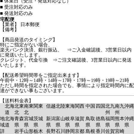
■
休業日（受注・発送対応なし）
■
受注対応のみ
■
発送対応のみ
宅配便
【業者】 日本郵便
【備考】
【商品発送のタイミング】
特にご指定がない場合、
楽天バンク決済、銀行振込、 ⇒ご入金確認後、3営業日以内
に発送いたします。
クレジット、代金引換 ⇒ご注文確認後、3営業日以内に発送
いたします。
【配送希望時間帯をご指定出来ます】
午前中・12時～14時・14時～17時・17時～19時・19時～21時
ただし時間を指定された場合でも、事情により指定時間内に配
達ができない事もございます。
【送料料金表】
北海
北東
南東
関東
信越
北陸
東海
関西
中国
四国
北九
南九
沖縄
道
北
北
州
州
地
北海
青森
宮城
茨城
新潟
富山
岐阜
滋賀
鳥取
徳島
福岡
熊本
沖縄
域
道
県
県
県
県
県
県
県
県
県
県
県
県
詳
岩手
山形
栃木
長野
石川
静岡
京都
島根
香川
佐賀
宮崎