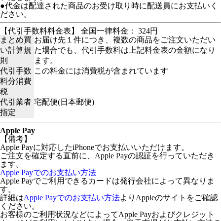
●代金は配達された商品のお受け取り時に配送員にお支払いく
ださい。
【代引手数料料金表】 全国一律料金： 324円
まとめ買
お届け先１件につき、複数の商品をご注文いただい
い計算規
た場合でも、代引手数料は上記料金表の金額になり
則
ます。
代引手数
この料金には消費税が含まれています
料分消費
税
代引業者
宅配便(日本郵便)
指定
Apple Pay
【備考】
Apple Payに対応したiPhoneでお支払いいただけます。
ご注文を確定する直前に、Apple Payの認証を行っていただき
ます。
Apple Payでのお支払い方法
Apple Payでご利用できるカードは発行会社によって異なりま
す。
詳細は
Apple Payでのお支払い方法
よりAppleのサイトをご確認
ください。
お客様のご利用状況などによってApple Payおよびクレジット