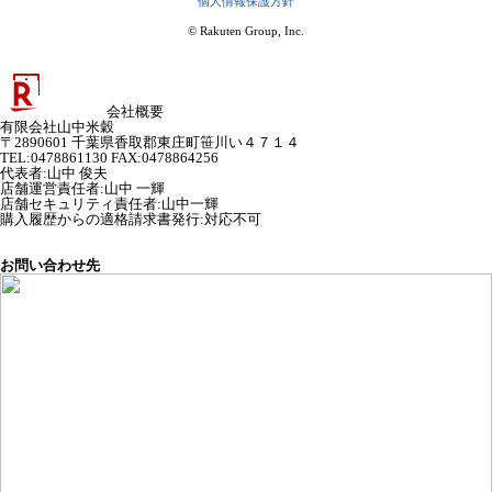
個人情報保護方針
© Rakuten Group, Inc.
会社概要
有限会社山中米穀
〒2890601 千葉県香取郡東庄町笹川い４７１４
TEL:0478861130 FAX:0478864256
代表者
:
山中 俊夫
店舗運営責任者
:
山中 一輝
店舗セキュリティ責任者
:
山中一輝
購入履歴からの適格請求書発行:対応不可
お問い合わせ先