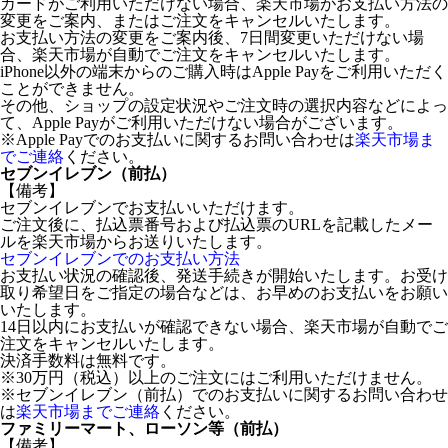
カードがご利用いただけない場合、楽天市場がお支払い方法の
変更をご案内、またはご注文をキャンセルいたします。
お支払い方法の変更をご案内後、7日間変更いただけない場
合、楽天市場が自動でご注文をキャンセルいたします。
iPhone以外の端末からのご購入時はApple Payをご利用いただく
ことができません。
その他、ショップの設定状況やご注文時の選択内容などによっ
て、Apple Payがご利用いただけない場合がございます。
※Apple Payでのお支払いに関するお問い合わせは
楽天市場ま
でご連絡
ください。
セブンイレブン（前払）
【備考】
セブンイレブンでお支払いいただけます。
ご注文後に、払込票番号および払込票のURLを記載したメー
ルを楽天市場からお送りいたします。
セブンイレブンでのお支払い方法
お支払い状況の確認後、発送手続きが開始いたします。お受け
取り希望日をご指定の場合などは、お早めのお支払いをお願い
いたします。
14日以内にお支払いが確認できない場合、楽天市場が自動でご
注文をキャンセルいたします。
決済手数料は無料です。
※30万円（税込）以上のご注文にはご利用いただけません。
※セブンイレブン（前払）でのお支払いに関するお問い合わせ
は
楽天市場までご連絡
ください。
ファミリーマート、ローソン等（前払）
【備考】