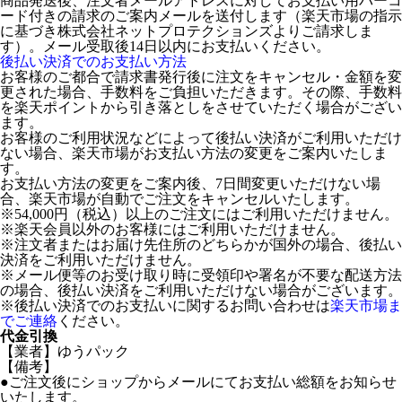
商品発送後、注文者メールアドレスに対してお支払い用バーコ
ード付きの請求のご案内メールを送付します（楽天市場の指示
に基づき株式会社ネットプロテクションズよりご請求しま
す）。メール受取後14日以内にお支払いください。
後払い決済でのお支払い方法
お客様のご都合で請求書発行後に注文をキャンセル・金額を変
更された場合、手数料をご負担いただきます。その際、手数料
を楽天ポイントから引き落としをさせていただく場合がござい
ます。
お客様のご利用状況などによって後払い決済がご利用いただけ
ない場合、楽天市場がお支払い方法の変更をご案内いたしま
す。
お支払い方法の変更をご案内後、7日間変更いただけない場
合、楽天市場が自動でご注文をキャンセルいたします。
※54,000円（税込）以上のご注文にはご利用いただけません。
※楽天会員以外のお客様にはご利用いただけません。
※注文者またはお届け先住所のどちらかが国外の場合、後払い
決済をご利用いただけません。
※メール便等のお受け取り時に受領印や署名が不要な配送方法
の場合、後払い決済をご利用いただけない場合がございます。
※後払い決済でのお支払いに関するお問い合わせは
楽天市場ま
でご連絡
ください。
代金引換
【業者】ゆうパック
【備考】
●ご注文後にショップからメールにてお支払い総額をお知らせ
いたします。