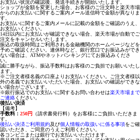
お支払い状況の確認後、発送手続きが開始いたします。
ショップが金額を変更した場合、お客様のご注文時と楽天市場
からのお支払いに関するご案内メール送信時で金額が異なりま
す。
お支払いに関するご案内メールに記載の金額をご確認のうえ、
お支払いください。
14日以内にお支払いが確認できない場合、楽天市場が自動でご
注文をキャンセルいたします。
振込の取扱時間はご利用される金融機関のホームページなどを
予めご確認ください。連休時など、銀行窓口でお振込みができ
ない場合は、ATMやネットバンキングにてお振込みくださ
い。
誠に勝手ながら、振込手数料はお客様のご負担でお願いいたし
ます。
※ご注文者様名義の口座よりお支払いください。ご注文者様以
外の名義でお支払いいただいた場合、お支払いの確認ができな
い場合がございます。
※銀行振込でのお支払いに関するお問い合わせは
楽天市場まで
ご連絡
ください。
後払い決済
【備考】
手数料：
250円
（請求書発行料）をお客様にご負担いただきま
す。
後払い決済ご利用規約
及び
個人情報の取扱いに係る事項
をご確
認いただき、ご同意のうえご利用ください。
各コンビニまたは銀行でお支払いいただけます。