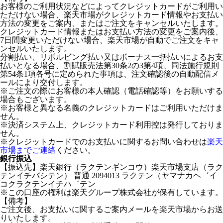
お客様のご利用状況などによってクレジットカードがご利用い
ただけない場合、楽天市場がクレジットカード情報やお支払い
方法の変更をご案内、またはご注文をキャンセルいたします。
クレジットカード情報またはお支払い方法の変更をご案内後、
7日間変更いただけない場合、楽天市場が自動でご注文をキャ
ンセルいたします。
分割払い、リボルビング払い又はボーナス一括払いによるお支
払いとなる場合、割賦販売法第30条2の3第4項、同法施行規則
第54条1項各号に定められた事項は、注文確認後の自動配信メ
ールにより交付します。
※ご注文の際にお客様の本人確認（電話確認等）をお願いする
場合もございます。
※お客様と異なる名義のクレジットカードはご利用いただけま
せん。
※決済システム上、クレジットカード利用控は発行しておりま
せん。
※クレジットカードでのお支払いに関するお問い合わせは
楽天
市場までご連絡
ください。
銀行振込
【振込先】楽天銀行（ラクテンギンコウ）楽天市場支店（ラク
テンイチバシテン） 普通 2094013 ラクテン（ヤマナカヘ゛イ
コクラクテンイチハ゛テン
※この口座の権利は楽天グループ株式会社が保有しています。
【備考】
ご注文後、お支払いに関するご案内メールを楽天市場からお送
りいたします。