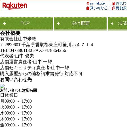
会社概要
有限会社山中米穀
〒2890601 千葉県香取郡東庄町笹川い４７１４
TEL:0478861130 FAX:0478864256
代表者:山中 俊夫
店舗運営責任者:山中 一輝
店舗セキュリティ責任者:山中一輝
購入履歴からの適格請求書発行:対応不可
お問い合わせ先
お問い合わせ対応時間
日
休業日
月
09:00 ～ 17:00
火
09:00 ～ 17:00
水
09:00 ～ 17:00
木
09:00 ～ 17:00
金
09:00 ～ 17:00