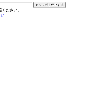
メルマガを停止する
照ください。
たい