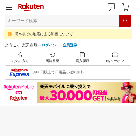
熊本県での地震による影響について
ようこそ 楽天市場へ
ログイン
会員登録
お気に入り
閲覧履歴
購入履歴
myクーポン
1,980円以上で日用品が送料無料