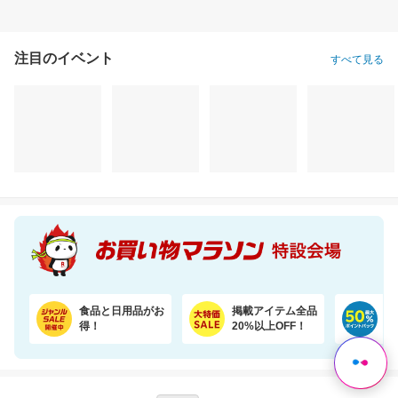
注目のイベント
すべて見る
【楽天オリジナル】3つのカラー選べる、立体マスク＼約3か月使える大容量／
＼まるで料亭の味！／九州産あご厳選使用「五縁のあご入りだし」
1,760円
2,760円
3,
割引価格
半額以下
割引価格
1,496
1,380
3,580
円
円
円