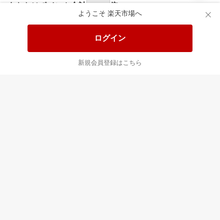
食品と日用品がお
掲載アイテム全品
日
得！
20%以上OFF！
ポ
ようこそ 楽天市場へ
ログイン
あなたはポイント
合計
倍
新規会員登録はこちら
最近チェックした商品
すべて見る