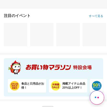
注目のイベント
すべて見る
食品と日用品がお
掲載アイテム全品
日
得！
20%以上OFF！
ポ