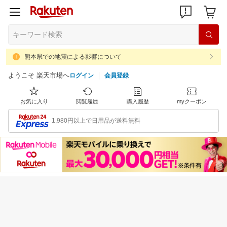
熊本県での地震による影響について
ようこそ 楽天市場へ
ログイン
会員登録
お気に入り
閲覧履歴
購入履歴
myクーポン
1,980円以上で日用品が送料無料