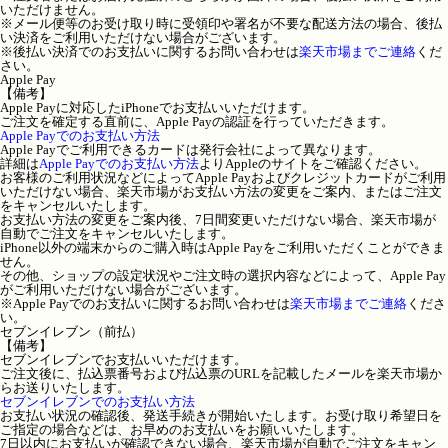
いただけません。
※メール便等のお受け取り時に受領印や署名が不要な配送方法の場合、後払
い決済をご利用いただけない場合がございます。
※後払い決済でのお支払いに関するお問い合わせは
楽天市場までご連絡
くだ
さい。
Apple Pay
【備考】
Apple Payに対応したiPhoneでお支払いいただけます。
ご注文を確定する直前に、Apple Payの認証を行っていただきます。
Apple Payでのお支払い方法
Apple Payでご利用できるカードは発行会社によって異なります。
詳細は
Apple Payでのお支払い方法
よりAppleのサイトをご確認ください。
お客様のご利用状況などによってApple Payおよびクレジットカードがご利用
いただけない場合、楽天市場がお支払い方法の変更をご案内、またはご注文
をキャンセルいたします。
お支払い方法の変更をご案内後、7日間変更いただけない場合、楽天市場が
自動でご注文をキャンセルいたします。
iPhone以外の端末からのご購入時はApple Payをご利用いただくことができま
せん。
その他、ショップの設定状況やご注文時の選択内容などによって、Apple Pay
がご利用いただけない場合がございます。
※Apple Payでのお支払いに関するお問い合わせは
楽天市場までご連絡
くださ
い。
セブンイレブン（前払）
【備考】
セブンイレブンでお支払いいただけます。
ご注文後に、払込票番号および払込票のURLを記載したメールを楽天市場か
らお送りいたします。
セブンイレブンでのお支払い方法
お支払い状況の確認後、発送手続きが開始いたします。お受け取り希望日を
ご指定の場合などは、お早めのお支払いをお願いいたします。
7日以内にお支払いが確認できない場合、楽天市場が自動でご注文をキャン