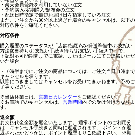
・楽天会員登録を利用していない注文
・予約購入/定期購入/頒布会の注文
・配送日時指定で最短お届け日を指定している注文
また、ご注文から30分以上過ぎた場合のキャンセルは、以下の
対応条件をご確認ください。
対応条件
購入履歴のステータスが「店舗確認済み/発送準備中/お支払い
方法変更待ち/お支払い手続き待ち/お支払い手続き中」で、
下記対応可能期間までに電話、またはメールにてご連絡いただ
いた場合
・10時半までにご注文の商品については、ご注文当日11時まで
キャンセルを承ります。
以降につきましてはキャンセルをお受けできかねます。予めご
了承ください。
※当店休業日は、
営業日カレンダー
をご確認ください。
※お電話でのキャンセルは、
営業時間
内での受け付けとなりま
す。
返金額
お支払代金全額を返金いたします。 通常ポイントのご利用分
は、キャンセル手続きと同時に返還されます。 ポイントが返
還されたかどうかは、ポイント履歴よりご確認下さい。 ※期