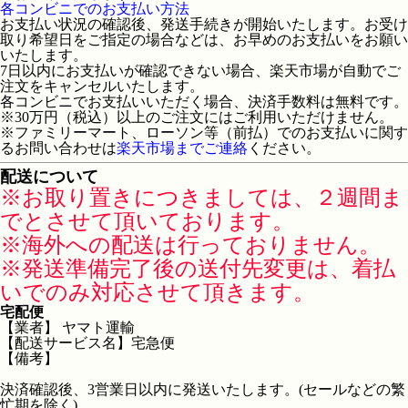
各コンビニでのお支払い方法
お支払い状況の確認後、発送手続きが開始いたします。お受け
取り希望日をご指定の場合などは、お早めのお支払いをお願い
いたします。
7日以内にお支払いが確認できない場合、楽天市場が自動でご
注文をキャンセルいたします。
各コンビニでお支払いいただく場合、決済手数料は無料です。
※30万円（税込）以上のご注文にはご利用いただけません。
※ファミリーマート、ローソン等（前払）でのお支払いに関す
るお問い合わせは
楽天市場までご連絡
ください。
配送について
※お取り置きにつきましては、２週間ま
でとさせて頂いております。
※海外への配送は行っておりません。
※発送準備完了後の送付先変更は、着払
いでのみ対応させて頂きます。
宅配便
【業者】 ヤマト運輸
【配送サービス名】宅急便
【備考】
決済確認後、3営業日以内に発送いたします。(セールなどの繁
忙期を除く)