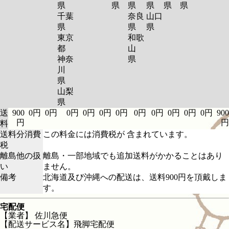
県
県
県
県
県
県
千葉
奈良
山口
県
県
県
東京
和歌
都
山
神奈
県
川
県
山梨
県
送
900
0円
0円
0円
0円
0円
0円
0円
0円
0円
0円
0円
900
円
円
料
送料分消費
この料金には消費税が 含まれています。
税
離島他の扱
離島・一部地域でも追加送料がかかることはあり
い
ません。
備考
北海道及び沖縄への配送は、送料900円を頂戴しま
す。
宅配便
【業者】 佐川急便
【配送サービス名】飛脚宅配便