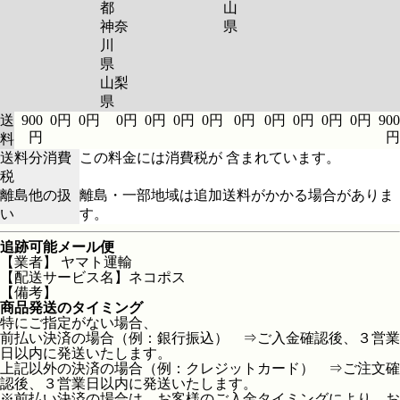
都
山
神奈
県
川
県
山梨
県
送
900
0円
0円
0円
0円
0円
0円
0円
0円
0円
0円
0円
900
円
円
料
送料分消費
この料金には消費税が 含まれています。
税
離島他の扱
離島・一部地域は追加送料がかかる場合がありま
い
す。
追跡可能メール便
【業者】 ヤマト運輸
【配送サービス名】ネコポス
【備考】
商品発送のタイミング
特にご指定がない場合、
前払い決済の場合（例：銀行振込） ⇒ご入金確認後、３営業
日以内に発送いたします。
上記以外の決済の場合（例：クレジットカード） ⇒ご注文確
認後、３営業日以内に発送いたします。
※前払い決済の場合は、お客様のご入金タイミングにより、お