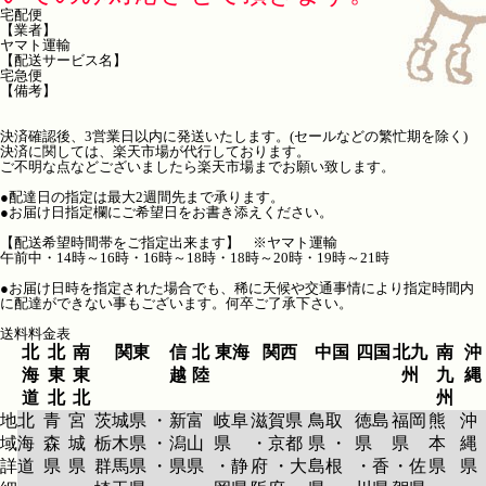
宅配便
【業者】
ヤマト運輸
【配送サービス名】
宅急便
【備考】
決済確認後、3営業日以内に発送いたします。(セールなどの繁忙期を除く)
決済に関しては、楽天市場が代行しております。
ご不明な点などございましたら楽天市場までお願い致します。
●配達日の指定は最大2週間先まで承ります。
●お届け日指定欄にご希望日をお書き添えください。
【配送希望時間帯をご指定出来ます】 ※ヤマト運輸
午前中・14時～16時・16時～18時・18時～20時・19時～21時
●お届け日時を指定された場合でも、稀に天候や交通事情により指定時間内
に配達ができない事もございます。何卒ご了承下さい。
送料料金表
北
北
南
関東
信
北
東海
関西
中国
四国
北九
南
沖
海
東
東
越
陸
州
九
縄
道
北
北
州
地
北
青
宮
茨城県 ・
新
富
岐阜
滋賀県
鳥取
徳島
福岡
熊
沖
域
海
森
城
栃木県 ・
潟
山
県
・京都
県 ・
県
県
本
縄
詳
道
県
県
群馬県 ・
県
県
・静
府 ・大
島根
・香
・佐
県
県