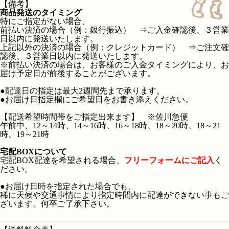
【備考】
商品発送のタイミング
特にご指定がない場合、
前払い決済の場合（例：銀行振込） ⇒ご入金確認後、３営業
日以内に発送いたします。
上記以外の決済の場合（例：クレジットカード） ⇒ご注文確
認後、３営業日以内に発送いたします。
※前払い決済の場合は、お客様のご入金タイミングにより、お
届け予定日が前後することがございます。
●配達日の指定は最大2週間先まで承ります。
●お届け日指定欄にご希望日をお書き添えください。
【配送希望時間帯をご指定出来ます】 ※佐川急便
午前中、12～14時、14～16時、16～18時、18～20時、18～21
時、19～21時
宅配BOXについて
宅配BOX配達を希望される場合、
フリーフォームにご記入
く
ださい。
●お届け日時を指定された場合でも、
稀に天候や交通事情により指定時間内に配達ができない事もご
ざいます。何卒ご了承下さい。