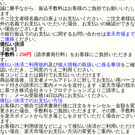
い。
誠に勝手ながら、振込手数料はお客様のご負担でお願いいたし
ます。
※ご注文者様名義の口座よりお支払いください。ご注文者様以
外の名義でお支払いいただいた場合、お支払いの確認ができな
い場合がございます。
※銀行振込でのお支払いに関するお問い合わせは
楽天市場まで
ご連絡
ください。
後払い決済
【備考】
手数料：
250円
（請求書発行料）をお客様にご負担いただきま
す。
後払い決済ご利用規約
及び
個人情報の取扱いに係る事項
をご確
認いただき、ご同意のうえご利用ください。
各コンビニまたは銀行でお支払いいただけます。
商品発送後、注文者メールアドレスに対してお支払い用バーコ
ード付きの請求のご案内メールを送付します（楽天市場の指示
に基づき株式会社ネットプロテクションズよりご請求しま
す）。メール受取後14日以内にお支払いください。
後払い決済でのお支払い方法
お客様のご都合で請求書発行後に注文をキャンセル・金額を変
更された場合、手数料をご負担いただきます。その際、手数料
を楽天ポイントから引き落としをさせていただく場合がござい
ます。
お客様のご利用状況などによって後払い決済がご利用いただけ
ない場合、楽天市場がお支払い方法の変更をご案内いたしま