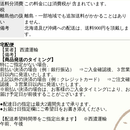
送料分消費
この料金には消費税が 含まれています。
税
離島他の扱
離島・一部地域でも追加送料がかかることはあり
い
ません。
備考
北海道及び沖縄への配送は、送料900円を頂戴しま
す。
宅配便
【業者】 西濃運輸
【備考】
【商品発送のタイミング】
特にご指定がない場合、
前払い決済の場合（例：銀行振込） ⇒ご入金確認後、３営業
日以内に発送いたします。
上記以外の決済の場合（例：クレジットカード） ⇒ご注文確
認後、３営業日以内に発送いたします。
※前払い決済の場合は、お客様のご入金タイミングにより、お
届け予定日が前後することがございます。
●配達日の指定は最大2週間先まで承ります。
●お届け日指定欄にご希望日をお書き添えください。
【配送希望時間帯をご指定出来ます】 ※西濃運輸
午前、午後