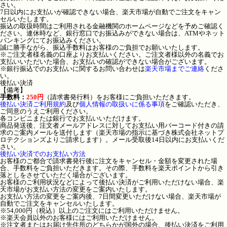
さい。
7日以内にお支払いが確認できない場合、楽天市場が自動でご注文をキャン
セルいたします。
振込の取扱時間はご利用される金融機関のホームページなどを予めご確認く
ださい。連休時など、銀行窓口でお振込みができない場合は、ATMやネット
バンキングにてお振込みください。
誠に勝手ながら、振込手数料はお客様のご負担でお願いいたします。
※ご注文者様名義の口座よりお支払いください。ご注文者様以外の名義でお
支払いいただいた場合、お支払いの確認ができない場合がございます。
※銀行振込でのお支払いに関するお問い合わせは
楽天市場までご連絡
くださ
い。
後払い決済
【備考】
手数料：
250円
（請求書発行料）をお客様にご負担いただきます。
後払い決済ご利用規約
及び
個人情報の取扱いに係る事項
をご確認いただき、
ご同意のうえご利用ください。
各コンビニまたは銀行でお支払いいただけます。
商品発送後、注文者メールアドレスに対してお支払い用バーコード付きの請
求のご案内メールを送付します（楽天市場の指示に基づき株式会社ネットプ
ロテクションズよりご請求します）。メール受取後14日以内にお支払いくだ
さい。
後払い決済でのお支払い方法
お客様のご都合で請求書発行後に注文をキャンセル・金額を変更された場
合、手数料をご負担いただきます。その際、手数料を楽天ポイントから引き
落としをさせていただく場合がございます。
お客様のご利用状況などによって後払い決済がご利用いただけない場合、楽
天市場がお支払い方法の変更をご案内いたします。
お支払い方法の変更をご案内後、7日間変更いただけない場合、楽天市場が
自動でご注文をキャンセルいたします。
※54,000円（税込）以上のご注文にはご利用いただけません。
※楽天会員以外のお客様にはご利用いただけません。
※注文者またはお届け先住所のどちらかが国外の場合、後払い決済をご利用