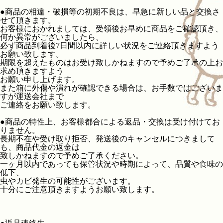
●商品の相違・破損等の初期不良は、早急に新しい品と交換さ
せて頂きます。
お客様におかれましては、受領後お早めに商品をご確認頂き、
何か異常がございましたら、
必ず商品到着後7日間以内に詳しい状況をご連絡頂きますよう
お願い致します。
期限を超えたものはお受け致しかねますので予めご了承の上お
求め頂きますよう
お願い申し上げます。
また箱に外傷や潰れが確認できる場合は、お手数ではございま
すが運送会社まで
ご連絡をお願い致します。
●商品の特性上、お客様都合による返品・交換は受け付けてお
りません。
長期不在や受け取り拒否、発送後のキャンセルにつきまして
も、商品代金の返金は
致しかねますので予めご了承ください。
一ヶ月以内であっても保管状況や時期によって、品質や食味の
低下、
虫やカビ発生の可能性がございます。
十分にご注意頂きますようお願い致します。