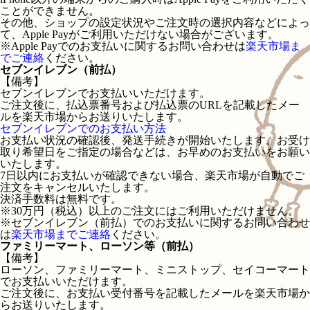
ことができません。
その他、ショップの設定状況やご注文時の選択内容などによっ
て、Apple Payがご利用いただけない場合がございます。
※Apple Payでのお支払いに関するお問い合わせは
楽天市場ま
でご連絡
ください。
セブンイレブン（前払）
【備考】
セブンイレブンでお支払いいただけます。
ご注文後に、払込票番号および払込票のURLを記載したメー
ルを楽天市場からお送りいたします。
セブンイレブンでのお支払い方法
お支払い状況の確認後、発送手続きが開始いたします。お受け
取り希望日をご指定の場合などは、お早めのお支払いをお願い
いたします。
7日以内にお支払いが確認できない場合、楽天市場が自動でご
注文をキャンセルいたします。
決済手数料は無料です。
※30万円（税込）以上のご注文にはご利用いただけません。
※セブンイレブン（前払）でのお支払いに関するお問い合わせ
は
楽天市場までご連絡
ください。
ファミリーマート、ローソン等（前払）
【備考】
ローソン、ファミリーマート、ミニストップ、セイコーマート
でお支払いいただけます。
ご注文後に、お支払い受付番号を記載したメールを楽天市場か
らお送りいたします。