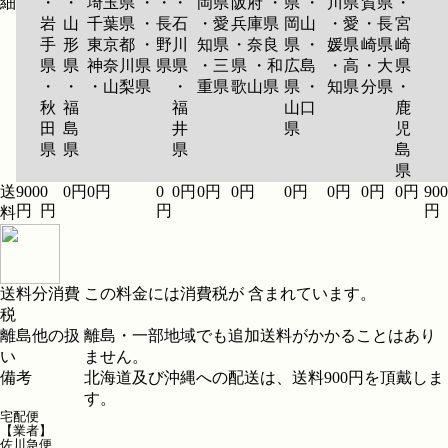
細
・
・
埼玉県 ・
・
・
岡県
阪府 ・
県 ・
川県
賀県
・
岩
山
千葉県 ・
長
石
・愛
兵庫県
岡山
・愛
・長
宮
手
形
東京都 ・
野
川
知県
・奈良
県 ・
媛県
崎県
崎
県
県
神奈川県
県
県
・三
県 ・和
広島
・高
・大
県
・
・
・山梨県
・
重県
歌山県
県 ・
知県
分県
・
秋
福
福
山口
鹿
田
島
井
県
児
県
県
県
島
県
送
900
0
0円
0円
0
0円
0円
0円
0円
0円
0円
0円
900
円
円
円
円
料
送料分消費
この料金には消費税が 含まれています。
税
離島他の扱
離島・一部地域でも追加送料がかかることはあり
い
ません。
備考
北海道及び沖縄への配送は、送料900円を頂戴しま
す。
宅配便
【業者】
佐川急便