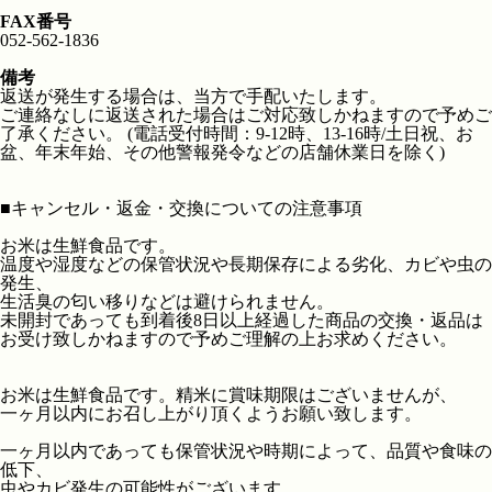
FAX番号
052-562-1836
備考
返送が発生する場合は、当方で手配いたします。
ご連絡なしに返送された場合はご対応致しかねますので予めご
了承ください。 (電話受付時間：9-12時、13-16時/土日祝、お
盆、年末年始、その他警報発令などの店舗休業日を除く)
■
キャンセル・返金・交換についての注意事項
お米は生鮮食品です。
温度や湿度などの保管状況や長期保存による劣化、カビや虫の
発生、
生活臭の匂い移りなどは避けられません。
未開封であっても到着後8日以上経過した商品の交換・返品は
お受け致しかねますので予めご理解の上お求めください。
お米は生鮮食品です。精米に賞味期限はございませんが、
一ヶ月以内にお召し上がり頂くようお願い致します。
一ヶ月以内であっても保管状況や時期によって、品質や食味の
低下、
虫やカビ発生の可能性がございます。