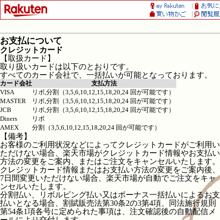
お支払について
クレジットカード
【取扱カード】
取り扱いカードは以下のとおりです。
すべてのカード会社で、一括払いが可能となっております。
カード会社
支払方法
VISA
リボ,分割（3,5,6,10,12,15,18,20,24 回が可能です）
MASTER
リボ,分割（3,5,6,10,12,15,18,20,24 回が可能です）
JCB
リボ,分割（3,5,6,10,12,15,18,20,24 回が可能です）
Diners
リボ
AMEX
分割（3,5,6,10,12,15,18,20,24 回が可能です）
【備考】
お客様のご利用状況などによってクレジットカードがご利用い
ただけない場合、楽天市場がクレジットカード情報やお支払い
方法の変更をご案内、またはご注文をキャンセルいたします。
クレジットカード情報またはお支払い方法の変更をご案内後、
7日間変更いただけない場合、楽天市場が自動でご注文をキャ
ンセルいたします。
分割払い、リボルビング払い又はボーナス一括払いによるお支
払いとなる場合、割賦販売法第30条2の3第4項、同法施行規則
第54条1項各号に定められた事項は、注文確認後の自動配信メ
ールにより交付します。