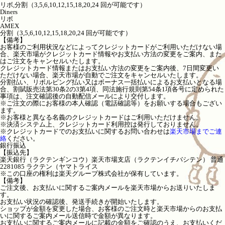
リボ,分割（3,5,6,10,12,15,18,20,24 回が可能です）
Diners
リボ
AMEX
分割（3,5,6,10,12,15,18,20,24 回が可能です）
【備考】
お客様のご利用状況などによってクレジットカードがご利用いただけない場
合、楽天市場がクレジットカード情報やお支払い方法の変更をご案内、また
はご注文をキャンセルいたします。
クレジットカード情報またはお支払い方法の変更をご案内後、7日間変更い
ただけない場合、楽天市場が自動でご注文をキャンセルいたします。
分割払い、リボルビング払い又はボーナス一括払いによるお支払いとなる場
合、割賦販売法第30条2の3第4項、同法施行規則第54条1項各号に定められた
事項は、注文確認後の自動配信メールにより交付します。
※ご注文の際にお客様の本人確認（電話確認等）をお願いする場合もござい
ます。
※お客様と異なる名義のクレジットカードはご利用いただけません。
※決済システム上、クレジットカード利用控は発行しておりません。
※クレジットカードでのお支払いに関するお問い合わせは
楽天市場までご連
絡
ください。
銀行振込
【振込先】
楽天銀行（ラクテンギンコウ）楽天市場支店（ラクテンイチバシテン） 普通
2281085 ラクテン（ヤマトライス
※この口座の権利は楽天グループ株式会社が保有しています。
【備考】
ご注文後、お支払いに関するご案内メールを楽天市場からお送りいたしま
す。
お支払い状況の確認後、発送手続きが開始いたします。
ショップが金額を変更した場合、お客様のご注文時と楽天市場からのお支払
いに関するご案内メール送信時で金額が異なります。
お支払いに関するご案内メールに記載の金額をご確認のうえ、お支払いくだ