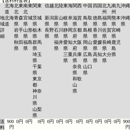
【送料料金表】
北海
北東
南東
関東
信越
北陸
東海
関西
中国
四国
北九
南九
沖縄
道
北
北
州
州
地
北海
青森
宮城
茨城
新潟
富山
岐阜
滋賀
鳥取
徳島
福岡
熊本
沖縄
域
道
県
県
県
県
県
県
県
県
県
県
県
県
詳
岩手
山形
栃木
長野
石川
静岡
京都
島根
香川
佐賀
宮崎
細
県
県
県
県
県
県
府
県
県
県
県
秋田
福島
群馬
福井
愛知
大阪
岡山
愛媛
長崎
鹿児
県
県
県
県
県
府
県
県
県
島
埼玉
三重
兵庫
広島
高知
大分
県
県
県
県
県
県
県
千葉
奈良
山口
県
県
県
東京
和歌
都
山
神奈
県
川
県
山梨
県
送
900
0円
0円
0円
0円
0円
0円
0円
0円
0円
0円
0円
900
円
円
料