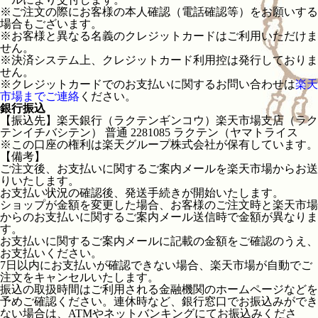
※ご注文の際にお客様の本人確認（電話確認等）をお願いする
場合もございます。
※お客様と異なる名義のクレジットカードはご利用いただけま
せん。
※決済システム上、クレジットカード利用控は発行しておりま
せん。
※クレジットカードでのお支払いに関するお問い合わせは
楽天
市場までご連絡
ください。
銀行振込
【振込先】楽天銀行（ラクテンギンコウ）楽天市場支店（ラク
テンイチバシテン） 普通 2281085 ラクテン（ヤマトライス
※この口座の権利は楽天グループ株式会社が保有しています。
【備考】
ご注文後、お支払いに関するご案内メールを楽天市場からお送
りいたします。
お支払い状況の確認後、発送手続きが開始いたします。
ショップが金額を変更した場合、お客様のご注文時と楽天市場
からのお支払いに関するご案内メール送信時で金額が異なりま
す。
お支払いに関するご案内メールに記載の金額をご確認のうえ、
お支払いください。
7日以内にお支払いが確認できない場合、楽天市場が自動でご
注文をキャンセルいたします。
振込の取扱時間はご利用される金融機関のホームページなどを
予めご確認ください。連休時など、銀行窓口でお振込みができ
ない場合は、ATMやネットバンキングにてお振込みくださ