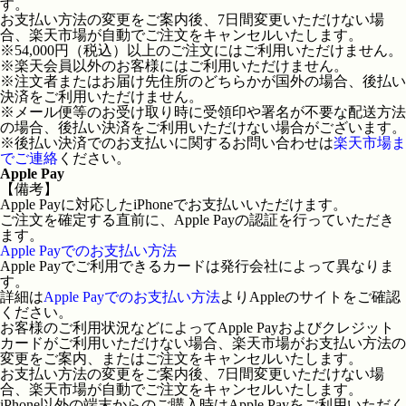
す。
お支払い方法の変更をご案内後、7日間変更いただけない場
合、楽天市場が自動でご注文をキャンセルいたします。
※54,000円（税込）以上のご注文にはご利用いただけません。
※楽天会員以外のお客様にはご利用いただけません。
※注文者またはお届け先住所のどちらかが国外の場合、後払い
決済をご利用いただけません。
※メール便等のお受け取り時に受領印や署名が不要な配送方法
の場合、後払い決済をご利用いただけない場合がございます。
※後払い決済でのお支払いに関するお問い合わせは
楽天市場ま
でご連絡
ください。
Apple Pay
【備考】
Apple Payに対応したiPhoneでお支払いいただけます。
ご注文を確定する直前に、Apple Payの認証を行っていただき
ます。
Apple Payでのお支払い方法
Apple Payでご利用できるカードは発行会社によって異なりま
す。
詳細は
Apple Payでのお支払い方法
よりAppleのサイトをご確認
ください。
お客様のご利用状況などによってApple Payおよびクレジット
カードがご利用いただけない場合、楽天市場がお支払い方法の
変更をご案内、またはご注文をキャンセルいたします。
お支払い方法の変更をご案内後、7日間変更いただけない場
合、楽天市場が自動でご注文をキャンセルいたします。
iPhone以外の端末からのご購入時はApple Payをご利用いただく