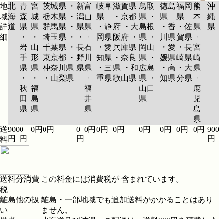
地
北
青
宮
茨城県 ・
新
富
岐阜
滋賀県
鳥取
徳島
福岡
熊
沖
域
海
森
城
栃木県 ・
潟
山
県
・京都
県 ・
県
県
本
縄
詳
道
県
県
群馬県 ・
県
県
・静
府 ・大
島根
・香
・佐
県
県
細
・
・
埼玉県 ・
・
・
岡県
阪府 ・
県 ・
川県
賀県
・
岩
山
千葉県 ・
長
石
・愛
兵庫県
岡山
・愛
・長
宮
手
形
東京都 ・
野
川
知県
・奈良
県 ・
媛県
崎県
崎
県
県
神奈川県
県
県
・三
県 ・和
広島
・高
・大
県
・
・
・山梨県
・
重県
歌山県
県 ・
知県
分県
・
秋
福
福
山口
鹿
田
島
井
県
児
県
県
県
島
県
送
900
0
0円
0円
0
0円
0円
0円
0円
0円
0円
0円
900
円
円
円
円
料
送料分消費
この料金には消費税が 含まれています。
税
離島他の扱
離島・一部地域でも追加送料がかかることはあり
い
ません。