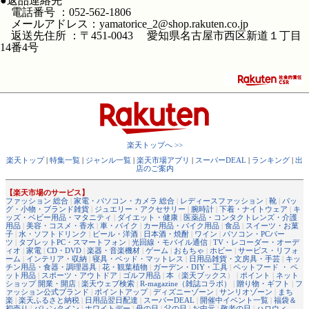
●返品連絡先
電話番号 ：052-562-1806
メールアドレス：yamatorice_2@shop.rakuten.co.jp
返送先住所 ：〒451-0043 愛知県名古屋市西区新道１丁目
14番4号
楽天トップへ >>
楽天トップ
|
特集一覧
|
ジャンル一覧
|
楽天市場アプリ
|
スーパーDEAL
|
ランキング
|
出
店のご案内
【楽天市場のサービス】
ファッション 総合
|
家電・パソコン・カメラ 総合
|
レディースファッション
|
靴
|
バッ
グ・小物・ブランド雑貨
|
ジュエリー・アクセサリー
|
腕時計
|
下着・ナイトウェア
|
キ
ッズ・ベビー用品・マタニティ
|
ダイエット・健康
|
医薬品・コンタクトレンズ・介護
用品
|
美容・コスメ・香水
|
車・バイク
|
カー用品・バイク用品
|
食品
|
スイーツ・お菓
子
|
水・ソフトドリンク
|
ビール・洋酒
|
日本酒・焼酎
|
ワイン
|
パソコン・PCパー
ツ
|
タブレットPC・スマートフォン
|
光回線・モバイル通信
|
TV・レコーダー・オーデ
ィオ
|
家電
|
CD・DVD
|
楽器・音楽機材
|
ゲーム
|
おもちゃ
|
ホビー
|
サービス・リフォ
ーム
|
インテリア・収納
|
寝具・ベッド・マットレス
|
日用品雑貨・文房具・手芸
|
キッ
チン用品・食器・調理器具
|
花・観葉植物
|
ガーデン・DIY・工具
|
ペットフード ・ ペ
ット用品
|
スポーツ・アウトドア
|
ゴルフ用品
|
本
（
楽天ブックス
） |
ポイント
|
ネット
ショップ 開業・開店
|
楽天ウェブ検索
|
R-magazine（雑誌コラボ）
|
贈り物・ギフト
|
フ
ァッション公式ブランド
|
ポイントアップ
|
ディズニーゾーン
|
サンリオゾーン
|
まち
楽
|
楽天ふるさと納税
|
日用品翌日配達
|
スーパーDEAL
|
開催中イベント一覧
|
福袋＆
初売り
|
バレンタイン
|
ホワイトデー
|
母の日
|
父の日
|
お中元
|
敬老の日
|
ハロウィ