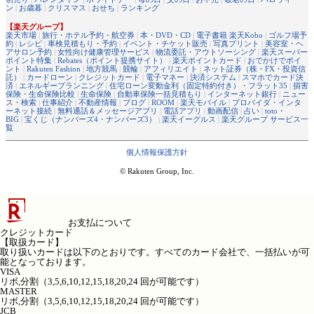
ン
|
お歳暮
|
クリスマス
|
おせち
|
ランキング
【楽天グループ】
楽天市場
|
旅行・ホテル予約・航空券
|
本・DVD・CD
|
電子書籍 楽天Kobo
|
ゴルフ場予
約
|
レシピ
|
車検見積もり・予約
|
イベント・チケット販売
|
写真プリント
|
美容室・ヘ
アサロン予約
|
女性向け健康管理サービス
|
物流委託・アウトソーシング
|
楽天スーパー
ポイント特集
|
Rebates（ポイント提携サイト）
|
楽天ポイントカード
|
おでかけでポイ
ント
|
Rakuten Fashion
|
地方競馬
|
競輪
|
アフィリエイト
|
ネット証券（株・FX・投資信
託）
|
カードローン
|
クレジットカード
|
電子マネー
|
決済システム
|
スマホでカード決
済
|
エネルギープランニング
|
住宅ローン変動金利（固定特約付き）・フラット35
|
損害
保険・生命保険比較
|
生命保険
|
自動車保険一括見積もり
|
インターネット銀行
|
ニュー
ス・検索
|
仕事紹介
|
不動産情報
|
ブログ
|
ROOM
|
楽天モバイル
|
プロバイダ・インタ
ーネット接続
|
無料通話＆メッセージアプリ
|
電話アプリ
|
動画配信
|
占い
|
toto・
BIG
|
宝くじ（ナンバーズ4・ナンバーズ3）
|
楽天イーグルス
|
楽天グループ サービス一
覧
個人情報保護方針
© Rakuten Group, Inc.
お支払について
クレジットカード
【取扱カード】
取り扱いカードは以下のとおりです。すべてのカード会社で、一括払いが可
能となっております。
VISA
リボ,分割（3,5,6,10,12,15,18,20,24 回が可能です）
MASTER
リボ,分割（3,5,6,10,12,15,18,20,24 回が可能です）
JCB