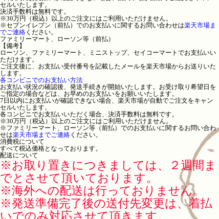
セルいたします。
決済手数料は無料です。
※30万円（税込）以上のご注文にはご利用いただけません。
※セブンイレブン（前払）でのお支払いに関するお問い合わせは
楽天市場ま
でご連絡
ください。
ファミリーマート、ローソン等（前払）
【備考】
ローソン、ファミリーマート、ミニストップ、セイコーマートでお支払いい
ただけます。
ご注文後に、お支払い受付番号を記載したメールを楽天市場からお送りいた
します。
各コンビニでのお支払い方法
お支払い状況の確認後、発送手続きが開始いたします。お受け取り希望日を
ご指定の場合などは、お早めのお支払いをお願いいたします。
7日以内にお支払いが確認できない場合、楽天市場が自動でご注文をキャン
セルいたします。
各コンビニでお支払いいただく場合、決済手数料は無料です。
※30万円（税込）以上のご注文にはご利用いただけません。
※ファミリーマート、ローソン等（前払）でのお支払いに関するお問い合わ
せは
楽天市場までご連絡
ください。
消費税について
すべて税込価格となっております。
配送について
※お取り置きにつきましては、２週間ま
でとさせて頂いております。
※海外への配送は行っておりません。
※発送準備完了後の送付先変更は、着払
いでのみ対応させて頂きます。