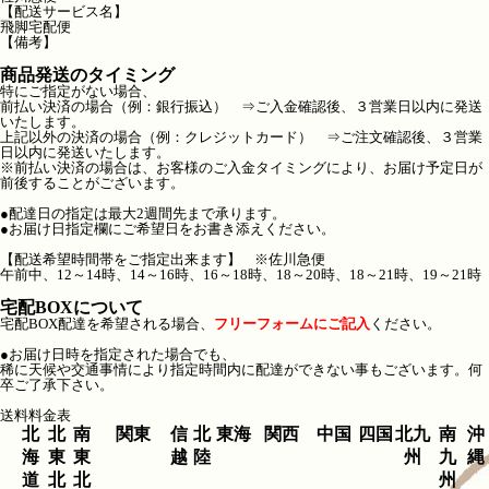
【配送サービス名】
飛脚宅配便
【備考】
商品発送のタイミング
特にご指定がない場合、
前払い決済の場合（例：銀行振込） ⇒ご入金確認後、３営業日以内に発送
いたします。
上記以外の決済の場合（例：クレジットカード） ⇒ご注文確認後、３営業
日以内に発送いたします。
※前払い決済の場合は、お客様のご入金タイミングにより、お届け予定日が
前後することがございます。
●配達日の指定は最大2週間先まで承ります。
●お届け日指定欄にご希望日をお書き添えください。
【配送希望時間帯をご指定出来ます】 ※佐川急便
午前中、12～14時、14～16時、16～18時、18～20時、18～21時、19～21時
宅配BOXについて
宅配BOX配達を希望される場合、
フリーフォームにご記入
ください。
●お届け日時を指定された場合でも、
稀に天候や交通事情により指定時間内に配達ができない事もございます。何
卒ご了承下さい。
送料料金表
北
北
南
関東
信
北
東海
関西
中国
四国
北九
南
沖
海
東
東
越
陸
州
九
縄
道
北
北
州