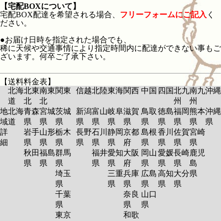
【宅配BOXについて】
宅配BOX配達を希望される場合、
フリーフォームにご記入
く
ださい。
●お届け日時を指定された場合でも、
稀に天候や交通事情により指定時間内に配達ができない事もご
ざいます。何卒ご了承下さい。
【送料料金表】
北海
北東
南東
関東
信越
北陸
東海
関西
中国
四国
北九
南九
沖縄
道
北
北
州
州
地
北海
青森
宮城
茨城
新潟
富山
岐阜
滋賀
鳥取
徳島
福岡
熊本
沖縄
域
道
県
県
県
県
県
県
県
県
県
県
県
県
詳
岩手
山形
栃木
長野
石川
静岡
京都
島根
香川
佐賀
宮崎
細
県
県
県
県
県
県
府
県
県
県
県
秋田
福島
群馬
福井
愛知
大阪
岡山
愛媛
長崎
鹿児
県
県
県
県
県
府
県
県
県
島
埼玉
三重
兵庫
広島
高知
大分
県
県
県
県
県
県
県
千葉
奈良
山口
県
県
県
東京
和歌