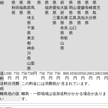
細
県
県
県
県
県
県
府
県
県
県
県
秋田
福島
群馬
福井
愛知
大阪
岡山
愛媛
長崎
鹿児
県
県
県
県
県
府
県
県
県
島
埼玉
三重
兵庫
広島
高知
大分
県
県
県
県
県
県
県
千葉
奈良
山口
県
県
県
東京
和歌
都
山
神奈
県
川
県
山梨
県
送
1200
750
750
750円
750
750
750
800
1050
1050
1200
1200
1500
円
円
円
円
円
円
円
円
円
円
円
円
料
送料分消費
この料金には消費税が 含まれています。
税
離島他の扱
離島・一部地域は追加送料がかかる場合がありま
い
す。