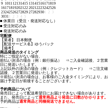
9
10
11
12
13
14
15
13
14
15
16
17
18
19
16
17
18
19
20
21
22
20
21
22
23
24
25
26
23
24
25
26
27
28
29
27
28
29
30
1
2
3
30
31
1
2
3
4
5
■
休業日（受注・発送対応なし）
■
受注対応のみ
■
発送対応のみ
宅配便
【業者】 日本郵便
【配送サービス名】ゆうパック
【備考】
商品発送のタイミング
特にご指定がない場合、
前払い決済の場合（例：銀行振込） ⇒ご入金確認後、２営業
日に発送いたします。
上記以外の決済の場合（例：クレジットカード） ⇒ご注文確
認後、２営業日に発送いたします。
※前払い決済の場合は、お客様のご入金タイミングにより、お
届け予定日が前後することがございます。
予約商品について
発売日によって配送希望日にお届けできない場合があります。
また、発売日によって
通常商品より発送に日数がかかります。
予約商品は
通常商品と同梱発送できません。