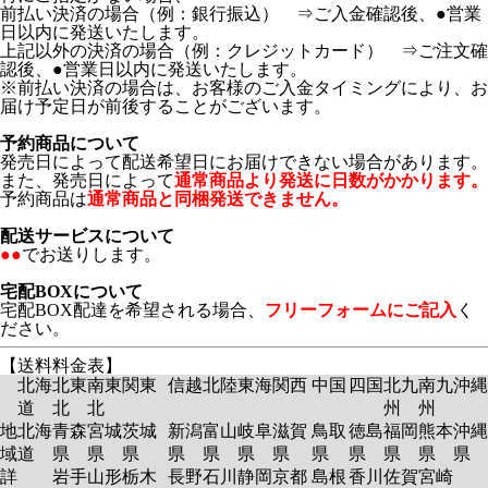
前払い決済の場合（例：銀行振込） ⇒ご入金確認後、●営業
日以内に発送いたします。
上記以外の決済の場合（例：クレジットカード） ⇒ご注文確
認後、●営業日以内に発送いたします。
※前払い決済の場合は、お客様のご入金タイミングにより、お
届け予定日が前後することがございます。
予約商品について
発売日によって配送希望日にお届けできない場合があります。
また、発売日によって
通常商品より発送に日数がかかります。
予約商品は
通常商品と同梱発送できません。
配送サービスについて
●●
でお送りします。
宅配BOXについて
宅配BOX配達を希望される場合、
フリーフォームにご記入
く
ださい。
【送料料金表】
北海
北東
南東
関東
信越
北陸
東海
関西
中国
四国
北九
南九
沖縄
道
北
北
州
州
地
北海
青森
宮城
茨城
新潟
富山
岐阜
滋賀
鳥取
徳島
福岡
熊本
沖縄
域
道
県
県
県
県
県
県
県
県
県
県
県
県
詳
岩手
山形
栃木
長野
石川
静岡
京都
島根
香川
佐賀
宮崎