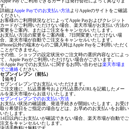
Apple Payでご利用できるカードは発行会社によって異なりま
す。
詳細は
Apple Payでのお支払い方法
よりAppleのサイトをご確認
ください。
お客様のご利用状況などによってApple Payおよびクレジット
カードがご利用いただけない場合、楽天市場がお支払い方法の
変更をご案内、またはご注文をキャンセルいたします。
お支払い方法の変更をご案内後、7日間変更いただけない場
合、楽天市場が自動でご注文をキャンセルいたします。
iPhone以外の端末からのご購入時はApple Payをご利用いただく
ことができません。
その他、ショップの設定状況やご注文時の選択内容などによっ
て、Apple Payがご利用いただけない場合がございます。
※Apple Payでのお支払いに関するお問い合わせは
楽天市場ま
でご連絡
ください。
セブンイレブン（前払）
【備考】
セブンイレブンでお支払いいただけます。
ご注文後に、払込票番号および払込票のURLを記載したメー
ルを楽天市場からお送りいたします。
セブンイレブンでのお支払い方法
お支払い状況の確認後、発送手続きが開始いたします。お受け
取り希望日をご指定の場合などは、お早めのお支払いをお願い
いたします。
14日以内にお支払いが確認できない場合、楽天市場が自動でご
注文をキャンセルいたします。
決済手数料は無料です。