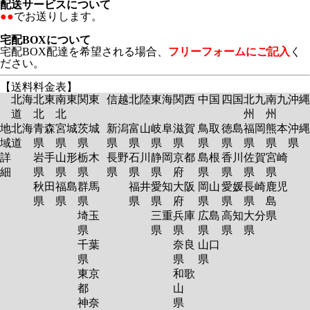
配送サービスについて
●●
でお送りします。
宅配BOXについて
宅配BOX配達を希望される場合、
フリーフォームにご記入
く
ださい。
【送料料金表】
北海
北東
南東
関東
信越
北陸
東海
関西
中国
四国
北九
南九
沖縄
道
北
北
州
州
地
北海
青森
宮城
茨城
新潟
富山
岐阜
滋賀
鳥取
徳島
福岡
熊本
沖縄
域
道
県
県
県
県
県
県
県
県
県
県
県
県
詳
岩手
山形
栃木
長野
石川
静岡
京都
島根
香川
佐賀
宮崎
細
県
県
県
県
県
県
府
県
県
県
県
秋田
福島
群馬
福井
愛知
大阪
岡山
愛媛
長崎
鹿児
県
県
県
県
県
府
県
県
県
島
埼玉
三重
兵庫
広島
高知
大分
県
県
県
県
県
県
県
千葉
奈良
山口
県
県
県
東京
和歌
都
山
神奈
県