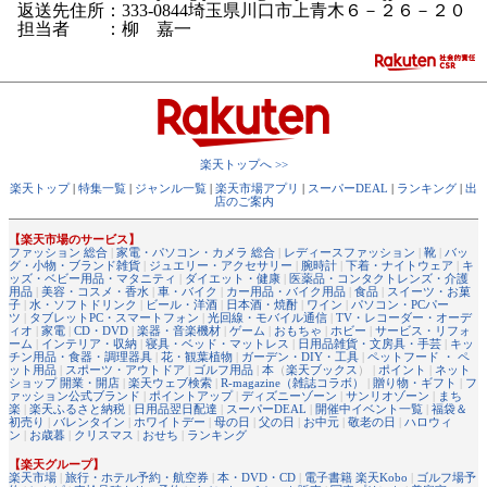
返送先住所：333-0844埼玉県川口市上青木６－２６－２０
担当者 ：柳 嘉一
楽天トップへ >>
楽天トップ
|
特集一覧
|
ジャンル一覧
|
楽天市場アプリ
|
スーパーDEAL
|
ランキング
|
出
店のご案内
【楽天市場のサービス】
ファッション 総合
|
家電・パソコン・カメラ 総合
|
レディースファッション
|
靴
|
バッ
グ・小物・ブランド雑貨
|
ジュエリー・アクセサリー
|
腕時計
|
下着・ナイトウェア
|
キ
ッズ・ベビー用品・マタニティ
|
ダイエット・健康
|
医薬品・コンタクトレンズ・介護
用品
|
美容・コスメ・香水
|
車・バイク
|
カー用品・バイク用品
|
食品
|
スイーツ・お菓
子
|
水・ソフトドリンク
|
ビール・洋酒
|
日本酒・焼酎
|
ワイン
|
パソコン・PCパー
ツ
|
タブレットPC・スマートフォン
|
光回線・モバイル通信
|
TV・レコーダー・オーデ
ィオ
|
家電
|
CD・DVD
|
楽器・音楽機材
|
ゲーム
|
おもちゃ
|
ホビー
|
サービス・リフォ
ーム
|
インテリア・収納
|
寝具・ベッド・マットレス
|
日用品雑貨・文房具・手芸
|
キッ
チン用品・食器・調理器具
|
花・観葉植物
|
ガーデン・DIY・工具
|
ペットフード ・ ペ
ット用品
|
スポーツ・アウトドア
|
ゴルフ用品
|
本
（
楽天ブックス
） |
ポイント
|
ネット
ショップ 開業・開店
|
楽天ウェブ検索
|
R-magazine（雑誌コラボ）
|
贈り物・ギフト
|
フ
ァッション公式ブランド
|
ポイントアップ
|
ディズニーゾーン
|
サンリオゾーン
|
まち
楽
|
楽天ふるさと納税
|
日用品翌日配達
|
スーパーDEAL
|
開催中イベント一覧
|
福袋＆
初売り
|
バレンタイン
|
ホワイトデー
|
母の日
|
父の日
|
お中元
|
敬老の日
|
ハロウィ
ン
|
お歳暮
|
クリスマス
|
おせち
|
ランキング
【楽天グループ】
楽天市場
|
旅行・ホテル予約・航空券
|
本・DVD・CD
|
電子書籍 楽天Kobo
|
ゴルフ場予