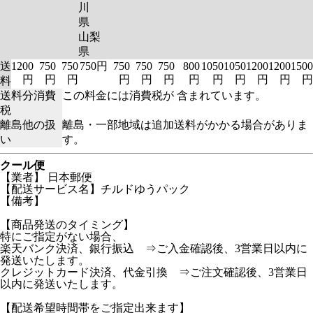
川
県
山梨
県
送
1200
750
750
750円
750
750
750
800
1050
1050
1200
1200
1500
円
円
円
円
円
円
円
円
円
円
円
円
料
送料分消費
この料金には消費税が 含まれています。
税
離島他の扱
離島・一部地域は追加送料がかかる場合がありま
い
す。
クール便
【業者】 日本郵便
【配送サービス名】チルドゆうパック
【備考】
【商品発送のタイミング】
特にご指定がない場合、
楽天バンク決済、銀行振込 ⇒ご入金確認後、3営業日以内に
発送いたします。
クレジットカード決済、代金引換 ⇒ご注文確認後、3営業日
以内に発送いたします。
【配送希望時間帯をご指定出来ます】