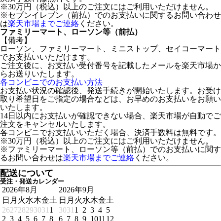
※30万円（税込）以上のご注文にはご利用いただけません。
※セブンイレブン（前払）でのお支払いに関するお問い合わせ
は
楽天市場までご連絡
ください。
ファミリーマート、ローソン等（前払）
【備考】
ローソン、ファミリーマート、ミニストップ、セイコーマート
でお支払いいただけます。
ご注文後に、お支払い受付番号を記載したメールを楽天市場か
らお送りいたします。
各コンビニでのお支払い方法
お支払い状況の確認後、発送手続きが開始いたします。お受け
取り希望日をご指定の場合などは、お早めのお支払いをお願い
いたします。
14日以内にお支払いが確認できない場合、楽天市場が自動でご
注文をキャンセルいたします。
各コンビニでお支払いいただく場合、決済手数料は無料です。
※30万円（税込）以上のご注文にはご利用いただけません。
※ファミリーマート、ローソン等（前払）でのお支払いに関す
るお問い合わせは
楽天市場までご連絡
ください。
配送について
受注・発送カレンダー
2026年8月
2026年9月
日
月
火
水
木
金
土
日
月
火
水
木
金
土
26
27
28
29
30
31
1
30
31
1
2
3
4
5
2
3
4
5
6
7
8
6
7
8
9
10
11
12