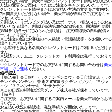
ただけない場合、楽天市場がクレジットカード情報やお支払い
方法の変更をご案内、またはご注文をキャンセルいたします。
クレジットカード情報またはお支払い方法の変更をご案内後、
7日間変更いただけない場合、楽天市場が自動でご注文をキャ
ンセルいたします。
分割払い、リボルビング払い又はボーナス一括払いによるお支
払いとなる場合、割賦販売法第30条2の3第4項、同法施行規則
第54条1項各号に定められた事項は、注文確認後の自動配信メ
ールにより交付します。
※ご注文の際にお客様の本人確認（電話確認等）をお願いする
場合もございます。
※お客様と異なる名義のクレジットカードはご利用いただけま
せん。
※決済システム上、クレジットカード利用控は発行しておりま
せん。
※クレジットカードでのお支払いに関するお問い合わせは
楽天
市場までご連絡
ください。
銀行振込
【振込先】楽天銀行（ラクテンギンコウ）楽天市場支店（ラク
テンイチバシテン） 普通 2167630 ラクテン（ソウキ゛ヨウメ
イシ゛３７ネンヤナキ゛ヤサケテン
※この口座の権利は楽天グループ株式会社が保有しています。
【備考】
ご注文後、お支払いに関するご案内メールを楽天市場からお送
りいたします。
お支払い状況の確認後、発送手続きが開始いたします。
ショップが金額を変更した場合、お客様のご注文時と楽天市場