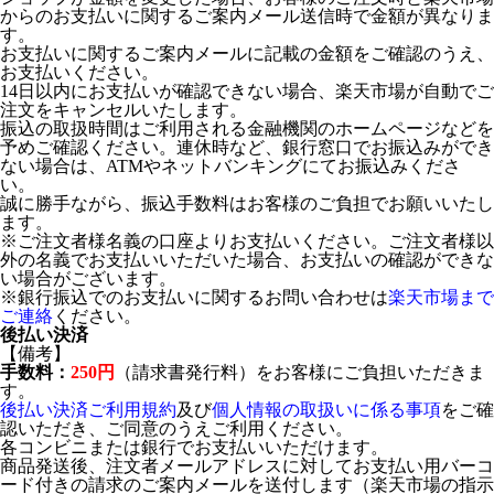
からのお支払いに関するご案内メール送信時で金額が異なりま
す。
お支払いに関するご案内メールに記載の金額をご確認のうえ、
お支払いください。
14日以内にお支払いが確認できない場合、楽天市場が自動でご
注文をキャンセルいたします。
振込の取扱時間はご利用される金融機関のホームページなどを
予めご確認ください。連休時など、銀行窓口でお振込みができ
ない場合は、ATMやネットバンキングにてお振込みくださ
い。
誠に勝手ながら、振込手数料はお客様のご負担でお願いいたし
ます。
※ご注文者様名義の口座よりお支払いください。ご注文者様以
外の名義でお支払いいただいた場合、お支払いの確認ができな
い場合がございます。
※銀行振込でのお支払いに関するお問い合わせは
楽天市場まで
ご連絡
ください。
後払い決済
【備考】
手数料：
250円
（請求書発行料）をお客様にご負担いただきま
す。
後払い決済ご利用規約
及び
個人情報の取扱いに係る事項
をご確
認いただき、ご同意のうえご利用ください。
各コンビニまたは銀行でお支払いいただけます。
商品発送後、注文者メールアドレスに対してお支払い用バーコ
ード付きの請求のご案内メールを送付します（楽天市場の指示