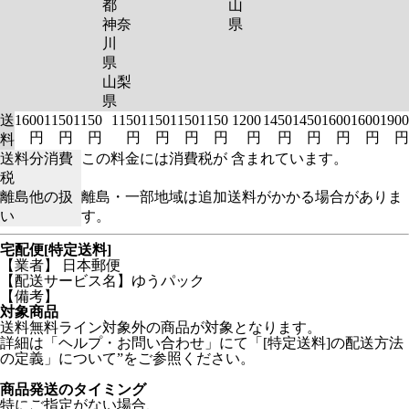
都
山
神奈
県
川
県
山梨
県
送
1600
1150
1150
1150
1150
1150
1150
1200
1450
1450
1600
1600
1900
円
円
円
円
円
円
円
円
円
円
円
円
円
料
送料分消費
この料金には消費税が 含まれています。
税
離島他の扱
離島・一部地域は追加送料がかかる場合がありま
い
す。
宅配便[特定送料]
【業者】 日本郵便
【配送サービス名】ゆうパック
【備考】
対象商品
送料無料ライン対象外の商品が対象となります。
詳細は「ヘルプ・お問い合わせ」にて「[特定送料]の配送方法
の定義」について”をご参照ください。
商品発送のタイミング
特にご指定がない場合、