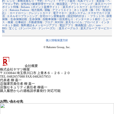
約
|
レシピ
|
車検見積もり・予約
|
イベント・チケット販売
|
写真プリント
|
美容室・ヘ
アサロン予約
|
女性向け健康管理サービス
|
物流委託・アウトソーシング
|
楽天スーパー
ポイント特集
|
Rebates（ポイント提携サイト）
|
楽天ポイントカード
|
おでかけでポイ
ント
|
Rakuten Fashion
|
地方競馬
|
競輪
|
アフィリエイト
|
ネット証券（株・FX・投資信
託）
|
カードローン
|
クレジットカード
|
電子マネー
|
決済システム
|
スマホでカード決
済
|
エネルギープランニング
|
住宅ローン変動金利（固定特約付き）・フラット35
|
損害
保険・生命保険比較
|
生命保険
|
自動車保険一括見積もり
|
インターネット銀行
|
ニュー
ス・検索
|
仕事紹介
|
不動産情報
|
ブログ
|
ROOM
|
楽天モバイル
|
プロバイダ・インタ
ーネット接続
|
無料通話＆メッセージアプリ
|
電話アプリ
|
動画配信
|
占い
|
toto・
BIG
|
宝くじ（ナンバーズ4・ナンバーズ3）
|
楽天イーグルス
|
楽天グループ サービス一
覧
個人情報保護方針
© Rakuten Group, Inc.
会社概要
株式会社ヤマツ柳屋
〒3330844 埼玉県川口市 上青木６－２６－２０
TEL:0482657088 FAX:0482657953
代表者
:
柳 嘉一
店舗運営責任者
:
柳 嘉一
店舗セキュリティ責任者
:
柳嘉一
購入履歴からの適格請求書発行:対応可能
お問い合わせ先