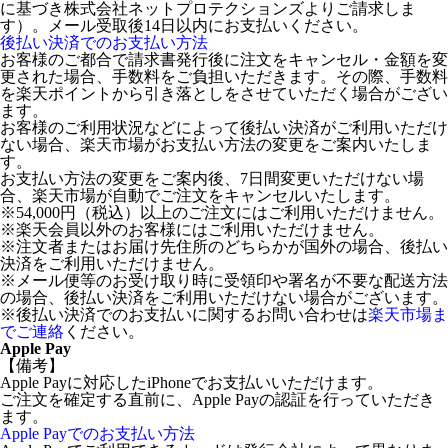
に基づき株式会社ネットプロテクションズよりご請求しま
す）。メール受取後14日以内にお支払いください。
後払い決済でのお支払い方法
お客様のご都合で請求書発行後に注文をキャンセル・金額を変
更された場合、手数料をご負担いただきます。その際、手数料
を楽天ポイントから引き落としをさせていただく場合がござい
ます。
お客様のご利用状況などによって後払い決済がご利用いただけ
ない場合、楽天市場がお支払い方法の変更をご案内いたしま
す。
お支払い方法の変更をご案内後、7日間変更いただけない場
合、楽天市場が自動でご注文をキャンセルいたします。
※54,000円（税込）以上のご注文にはご利用いただけません。
※楽天会員以外のお客様にはご利用いただけません。
※注文者またはお届け先住所のどちらかが国外の場合、後払い
決済をご利用いただけません。
※メール便等のお受け取り時に受領印や署名が不要な配送方法
の場合、後払い決済をご利用いただけない場合がございます。
※後払い決済でのお支払いに関するお問い合わせは
楽天市場ま
でご連絡
ください。
Apple Pay
【備考】
Apple Payに対応したiPhoneでお支払いいただけます。
ご注文を確定する直前に、Apple Payの認証を行っていただき
ます。
Apple Payでのお支払い方法