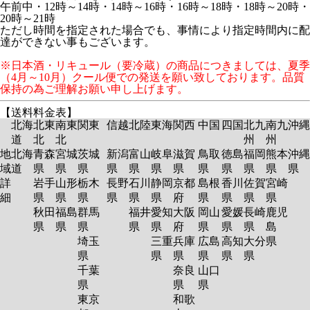
午前中・12時～14時・14時～16時・16時～18時・18時～20時・
20時～21時
ただし時間を指定された場合でも、事情により指定時間内に配
達ができない事もございます。
※日本酒・リキュール（要冷蔵）の商品につきましては、夏季
（4月～10月）クール便での発送を願い致しております。品質
保持の為ご理解お願い申し上げます。
【送料料金表】
北海
北東
南東
関東
信越
北陸
東海
関西
中国
四国
北九
南九
沖縄
道
北
北
州
州
地
北海
青森
宮城
茨城
新潟
富山
岐阜
滋賀
鳥取
徳島
福岡
熊本
沖縄
域
道
県
県
県
県
県
県
県
県
県
県
県
県
詳
岩手
山形
栃木
長野
石川
静岡
京都
島根
香川
佐賀
宮崎
細
県
県
県
県
県
県
府
県
県
県
県
秋田
福島
群馬
福井
愛知
大阪
岡山
愛媛
長崎
鹿児
県
県
県
県
県
府
県
県
県
島
埼玉
三重
兵庫
広島
高知
大分
県
県
県
県
県
県
県
千葉
奈良
山口
県
県
県
東京
和歌