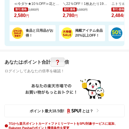
≪今ダケ★10％OFF≫花とスイーツで二度嬉しい♪可愛いシャボンブーケ＆どら焼きset
＼22％OFF！1枚あたり19円～／ふわもちタッチ！Genki！パンツ 3個セット
2,880円
3,580円
2,
割引価格
割引価格
割引価格
2,580
2,780
2,484
円
円
円
食品と日用品がお
掲載アイテム全品
日
得！
20%以上OFF！
ポ
?
あなたはポイント
合計
倍
ログインしてあなたの倍率を確認！
ポイント最大
18.5
倍
!
とは？
7/1から楽天ポイントカード＋ファミリーマートをSPU対象サービスに追加、
Rakuten Pashaのポイント獲得条件を変更