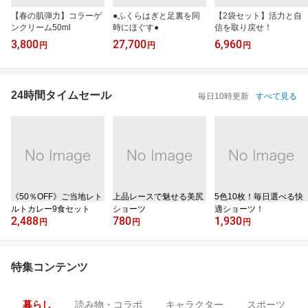
【春の肌弾力】コラーゲ
●ふくらはぎと足裏を同
【2袋セット】活力と自
ンクリーム50ml
時にほぐす●
信を取り戻せ！
3,800
27,700
6,960
円
円
円
24時間タイムセール
毎日10時更新
すべて見る
《50％OFF》ご当地レト
上品レースで魅せる美尻
5色10枚！毎日選べる快
ルトカレー9食セット
ショーツ
適ショーツ！
2,488
780
1,930
円
円
円
特集コンテンツ
暮らし
読み物・コラボ
キャラクター
スポーツ