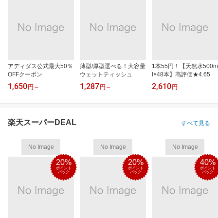
アディダス公式最大50％
薄型/厚型選べる！大容量
1本55円！【天然水500m
OFFクーポン
ウェットティッシュ
l×48本】高評価★4.65
1,650
1,287
2,610
円
～
円
～
円
楽天スーパーDEAL
すべて見る
No Image
No Image
No Image
20%
20%
40%
ポイント
ポイント
ポイント
バック
バック
バック