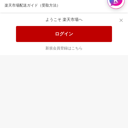
楽天市場配送ガイド（受取方法）
楽天にお店を開きませんか？
ようこそ 楽天市場へ
楽天ショッピングサービスご利用規約
ログイン
ページ内容・広告に関するご意見はこちら
新規会員登録はこちら
楽天クラッチ募金
Rakuten Ichiba English Guide
ご利用ガイド
ヘルプ
ログイン
8/16(日)メンテナンス実施のお知らせ
プラットフォームの透明性及び公正性の向上に関する取り組み