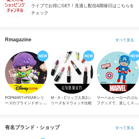
ライブでお得にGET！見逃し配信&開催日はこちらを
チェック
Rmagazine
すべて見る
POPMART×PIXARシリ
M・A・Cリップ人気3シ
マーベルヒーローのゴル
ーズのブラインドボック
リーズをスウォッチ比較
フグッズで、楽しくスコ
ス
アアップ！
有名ブランド・ショップ
すべて見る