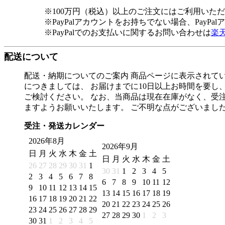
※100万円（税込）以上のご注文にはご利用いた
※PayPalアカウントをお持ちでない場合、PayP
※PayPalでのお支払いに関するお問い合わせは
楽
配送について
配送・納期についてのご案内 商品ページに表示されてい
につきましては、 お届けまでに10日以上お時間を要し
ご検討ください。 なお、当商品は現在在庫がなく、受注
ますようお願いいたします。 ご不明な点がございまし
受注・発送カレンダー
2026年8月
2026年9月
日
月
火
水
木
金
土
日
月
火
水
木
金
土
26
27
28
29
30
31
1
30
31
1
2
3
4
5
2
3
4
5
6
7
8
6
7
8
9
10
11
12
9
10
11
12
13
14
15
13
14
15
16
17
18
19
16
17
18
19
20
21
22
20
21
22
23
24
25
26
23
24
25
26
27
28
29
27
28
29
30
1
2
3
30
31
1
2
3
4
5