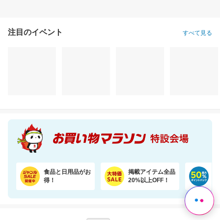
注目のイベント
すべて見る
令和7年度産☆国産ブレンド米5kgがお買い得！【楽天オリジナル】
SNSで話題！めくれる小物ポーチ★本のようにパラパラめくれて、見やすく整理収納♪
3,150円
2,280円
10
割引価格
割引価格
割引価格
2,950
1,710
9,720
円
円
円