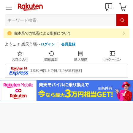
熊本県での地震による影響について
ようこそ 楽天市場へ
ログイン
会員登録
お気に入り
閲覧履歴
購入履歴
myクーポン
1,980円以上で日用品が送料無料