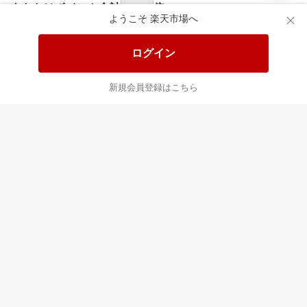
食品と日用品がお
掲載アイテム全品
日
得！
20%以上OFF！
ポ
ようこそ 楽天市場へ
ログイン
あなたはポイント
合計
倍
新規会員登録はこちら
最近チェックした商品
すべて見る