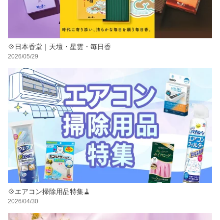
💠日本香堂｜天壇・星雲・毎日香
2026/05/29
💠エアコン掃除用品特集🧹
2026/04/30