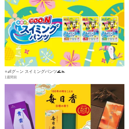
⭐👶グ～ン スイミングパンツ🌊🏊
1週間前