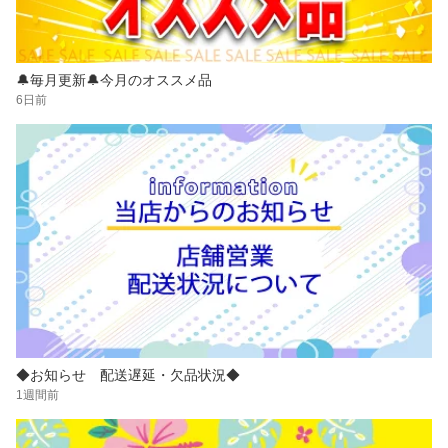
🔔毎月更新🔔今月のオススメ品
6日前
◆お知らせ 配送遅延・欠品状況◆
1週間前