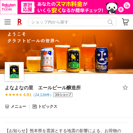
よなよなの里 エールビール醸造所
4.81
（
24,126
件）
メニュー
トピックス
【お知らせ】熊本県を震源とする地震の影響による、お荷物の