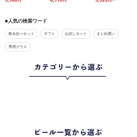
円
円
円
～
フトビール ビール グッ
イング エプロン アウト
贅沢 おしゃれ プレゼン
ズ アパレル
ドア キャンプ フェス バ
トバーレイワイン 熟成
ーベキュー
よなよなエール よなよな
の里 ヤッホーブルーイン
■人気の検索ワード
グ
飲み比べセット
ギフト
お試しセット
まとめ買い
専用グラス