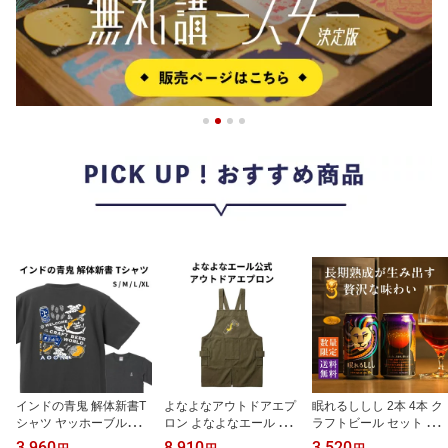
インドの青鬼 解体新書T
よなよなアウトドアエプ
眠れるししし 2本 4本 ク
シャツ ヤッホーブルーイ
ロン よなよなエール 公
ラフトビール セット 高
ング よなよなの里 クラ
式グッズ ヤッホーブルー
級 ビール ギフト 父の日
3,960
8,910
3,520