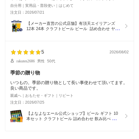
自分用｜実用品・普段使い｜はじめて
注文日：2026/07/21
【メーカー直営の公式店舗】有頂天エイリアンズ 
12本 24本 クラフトビール ビール  詰め合わせ ヤッ
ホーブルーイング よなよなの里  地ビール お酒 24
缶（ケース）12缶 エールビール 送料無料 ヘイジー
IPA
5
2026/08/02
rakuten2686
男性
50代
季節の贈り物
いつもの。季節の贈り物として長い事使わせて頂いてます。
良い商品です。
親戚へ｜おもたせ・ギフト｜リピート
注文日：2026/07/25
【よなよなエール公式ショップ】ビール ギフト 10
本セット クラフトビール 詰め合わせ 飲み比べ 母の
日 内祝い お返し よなよなエール 送料無料  飲み比
べセット 誕生日 プレゼント ヤッホーブルーイング 
お酒