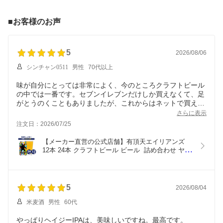
■お客様のお声
5
2026/08/06
シンチャン0511
男性
70代以上
味が自分にとっては非常によく、今のところクラフトビール
の中では一番です。セブンイレブンだけしか買えなくて、足
がとうのくこともありましたが、これからはネットで買え喜
んでいます。
さらに表示
注文日：2026/07/25
【メーカー直営の公式店舗】有頂天エイリアンズ 
12本 24本 クラフトビール ビール  詰め合わせ ヤッ
ホーブルーイング よなよなの里  地ビール お酒 24
缶（ケース）12缶 エールビール 送料無料 ヘイジー
IPA
5
2026/08/04
米麦酒
男性
60代
やっぱりヘイジーIPAは、美味しいですね。最高です。