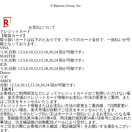
© Rakuten Group, Inc.
お支払について
クレジットカード
【取扱カード】
取り扱いカードは以下のとおりです。すべてのカード会社で、一括払いが可
能となっております。
VISA
リボ,分割（3,5,6,10,12,15,18,20,24 回が可能です）
MASTER
リボ,分割（3,5,6,10,12,15,18,20,24 回が可能です）
JCB
リボ,分割（3,5,6,10,12,15,18,20,24 回が可能です）
Diners
リボ
AMEX
分割（3,5,6,10,12,15,18,20,24 回が可能です）
【備考】
お客様のご利用状況などによってクレジットカードがご利用いただけない場
合、楽天市場がクレジットカード情報やお支払い方法の変更をご案内、また
はご注文をキャンセルいたします。
クレジットカード情報またはお支払い方法の変更をご案内後、7日間変更い
ただけない場合、楽天市場が自動でご注文をキャンセルいたします。
分割払い、リボルビング払い又はボーナス一括払いによるお支払いとなる場
合、割賦販売法第30条2の3第4項、同法施行規則第54条1項各号に定められた
事項は、注文確認後の自動配信メールにより交付します。
※ご注文の際にお客様の本人確認（電話確認等）をお願いする場合もござい
ます。