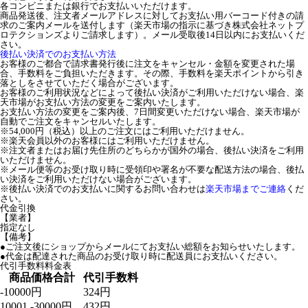
各コンビニまたは銀行でお支払いいただけます。
商品発送後、注文者メールアドレスに対してお支払い用バーコード付きの請
求のご案内メールを送付します（楽天市場の指示に基づき株式会社ネットプ
ロテクションズよりご請求します）。メール受取後14日以内にお支払いくだ
さい。
後払い決済でのお支払い方法
お客様のご都合で請求書発行後に注文をキャンセル・金額を変更された場
合、手数料をご負担いただきます。その際、手数料を楽天ポイントから引き
落としをさせていただく場合がございます。
お客様のご利用状況などによって後払い決済がご利用いただけない場合、楽
天市場がお支払い方法の変更をご案内いたします。
お支払い方法の変更をご案内後、7日間変更いただけない場合、楽天市場が
自動でご注文をキャンセルいたします。
※54,000円（税込）以上のご注文にはご利用いただけません。
※楽天会員以外のお客様にはご利用いただけません。
※注文者またはお届け先住所のどちらかが国外の場合、後払い決済をご利用
いただけません。
※メール便等のお受け取り時に受領印や署名が不要な配送方法の場合、後払
い決済をご利用いただけない場合がございます。
※後払い決済でのお支払いに関するお問い合わせは
楽天市場までご連絡
くだ
さい。
代金引換
【業者】
指定なし
【備考】
●ご注文後にショップからメールにてお支払い総額をお知らせいたします。
●代金は配達された商品のお受け取り時に配送員にお支払いください。
代引手数料料金表
商品価格合計
代引手数料
-10000円
324円
10001 -30000円
432円