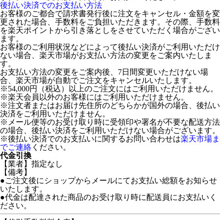
後払い決済でのお支払い方法
お客様のご都合で請求書発行後に注文をキャンセル・金額を変
更された場合、手数料をご負担いただきます。その際、手数料
を楽天ポイントから引き落としをさせていただく場合がござい
ます。
お客様のご利用状況などによって後払い決済がご利用いただけ
ない場合、楽天市場がお支払い方法の変更をご案内いたしま
す。
お支払い方法の変更をご案内後、7日間変更いただけない場
合、楽天市場が自動でご注文をキャンセルいたします。
※54,000円（税込）以上のご注文にはご利用いただけません。
※楽天会員以外のお客様にはご利用いただけません。
※注文者またはお届け先住所のどちらかが国外の場合、後払い
決済をご利用いただけません。
※メール便等のお受け取り時に受領印や署名が不要な配送方法
の場合、後払い決済をご利用いただけない場合がございます。
※後払い決済でのお支払いに関するお問い合わせは
楽天市場ま
でご連絡
ください。
代金引換
【業者】指定なし
【備考】
●ご注文後にショップからメールにてお支払い総額をお知らせ
いたします。
●代金は配達された商品のお受け取り時に配送員にお支払いく
ださい。