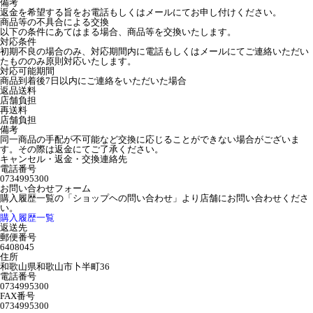
備考
返金を希望する旨をお電話もしくはメールにてお申し付けください。
商品等の不具合による交換
以下の条件にあてはまる場合、商品等を交換いたします。
対応条件
初期不良の場合のみ、対応期間内に電話もしくはメールにてご連絡いただい
たもののみ原則対応いたします。
対応可能期間
商品到着後7日以内にご連絡をいただいた場合
返品送料
店舗負担
再送料
店舗負担
備考
同一商品の手配が不可能など交換に応じることができない場合がございま
す。その際は返金にてご了承ください。
キャンセル・返金・交換連絡先
電話番号
0734995300
お問い合わせフォーム
購入履歴一覧の「ショップヘの問い合わせ」より店舗にお問い合わせくださ
い。
購入履歴一覧
返送先
郵便番号
6408045
住所
和歌山県和歌山市卜半町36
電話番号
0734995300
FAX番号
0734995300