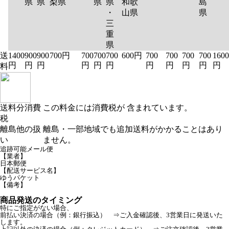
県
県
梨県
県
県
和歌
島
・
山県
県
三
重
県
送
1400
900
900
700円
700
700
700
600円
700
700
700
700
1600
円
円
円
円
円
円
円
円
円
円
円
料
送料分消費
この料金には消費税が 含まれています。
税
離島他の扱
離島・一部地域でも追加送料がかかることはあり
い
ません。
追跡可能メール便
【業者】
日本郵便
【配送サービス名】
ゆうパケット
【備考】
商品発送のタイミング
特にご指定がない場合、
前払い決済の場合（例：銀行振込） ⇒ご入金確認後、3営業日に発送いた
します。