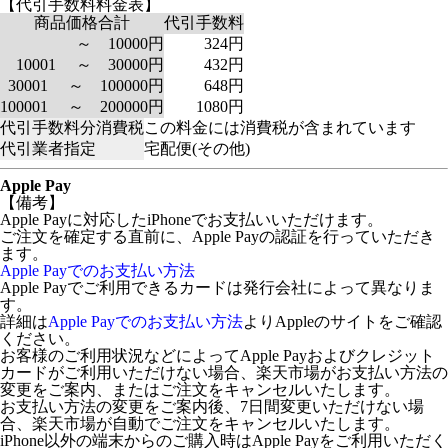
【代引手数料料金表】
商品価格合計
代引手数料
～ 10000円
324円
10001 ～ 30000円
432円
30001 ～ 100000円
648円
100001 ～ 200000円
1080円
代引手数料分消費税
この料金には消費税が含まれています
代引業者指定
宅配便(その他)
Apple Pay
【備考】
Apple Payに対応したiPhoneでお支払いいただけます。
ご注文を確定する直前に、Apple Payの認証を行っていただき
ます。
Apple Payでのお支払い方法
Apple Payでご利用できるカードは発行会社によって異なりま
す。
詳細は
Apple Payでのお支払い方法
よりAppleのサイトをご確認
ください。
お客様のご利用状況などによってApple Payおよびクレジット
カードがご利用いただけない場合、楽天市場がお支払い方法の
変更をご案内、またはご注文をキャンセルいたします。
お支払い方法の変更をご案内後、7日間変更いただけない場
合、楽天市場が自動でご注文をキャンセルいたします。
iPhone以外の端末からのご購入時はApple Payをご利用いただく