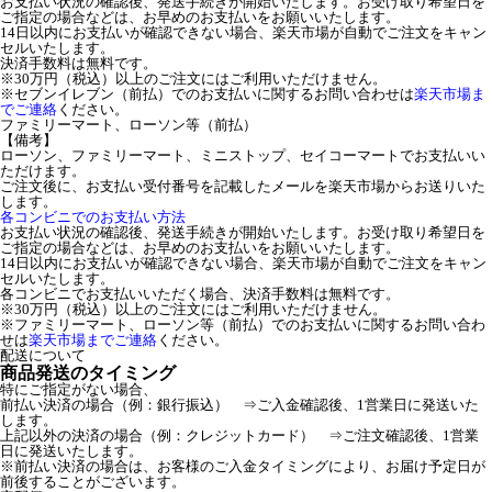
お支払い状況の確認後、発送手続きが開始いたします。お受け取り希望日を
ご指定の場合などは、お早めのお支払いをお願いいたします。
14日以内にお支払いが確認できない場合、楽天市場が自動でご注文をキャン
セルいたします。
決済手数料は無料です。
※30万円（税込）以上のご注文にはご利用いただけません。
※セブンイレブン（前払）でのお支払いに関するお問い合わせは
楽天市場ま
でご連絡
ください。
ファミリーマート、ローソン等（前払）
【備考】
ローソン、ファミリーマート、ミニストップ、セイコーマートでお支払いい
ただけます。
ご注文後に、お支払い受付番号を記載したメールを楽天市場からお送りいた
します。
各コンビニでのお支払い方法
お支払い状況の確認後、発送手続きが開始いたします。お受け取り希望日を
ご指定の場合などは、お早めのお支払いをお願いいたします。
14日以内にお支払いが確認できない場合、楽天市場が自動でご注文をキャン
セルいたします。
各コンビニでお支払いいただく場合、決済手数料は無料です。
※30万円（税込）以上のご注文にはご利用いただけません。
※ファミリーマート、ローソン等（前払）でのお支払いに関するお問い合わ
せは
楽天市場までご連絡
ください。
配送について
商品発送のタイミング
特にご指定がない場合、
前払い決済の場合（例：銀行振込） ⇒ご入金確認後、1営業日に発送いた
します。
上記以外の決済の場合（例：クレジットカード） ⇒ご注文確認後、1営業
日に発送いたします。
※前払い決済の場合は、お客様のご入金タイミングにより、お届け予定日が
前後することがございます。