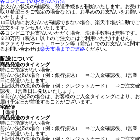
各コンビニでのお支払い方法
お支払い状況の確認後、発送手続きが開始いたします。お受け
取り希望日をご指定の場合などは、お早めのお支払いをお願い
いたします。
14日以内にお支払いが確認できない場合、楽天市場が自動でご
注文をキャンセルいたします。
各コンビニでお支払いいただく場合、決済手数料は無料です。
※30万円（税込）以上のご注文にはご利用いただけません。
※ファミリーマート、ローソン等（前払）でのお支払いに関す
るお問い合わせは
楽天市場までご連絡
ください。
配送について
商品発送のタイミング
特にご指定がない場合、
前払い決済の場合（例：銀行振込） ⇒ご入金確認後、1営業
日に発送いたします。
上記以外の決済の場合（例：クレジットカード） ⇒ご注文確
認後、1営業日に発送いたします。
※前払い決済の場合は、お客様のご入金タイミングにより、お
届け予定日が前後することがございます。
宅配便
【備考】
商品発送のタイミング
特にご指定がない場合、
前払い決済の場合（例：銀行振込） ⇒ご入金確認後、1営業
日に発送いたします。
上記以外の決済の場合（例：クレジットカード） ⇒ご注文確