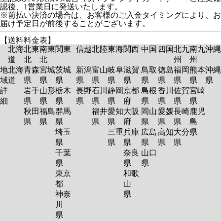
認後、1営業日に発送いたします。
※前払い決済の場合は、お客様のご入金タイミングにより、お
届け予定日が前後することがございます。
【送料料金表】
北海
北東
南東
関東
信越
北陸
東海
関西
中国
四国
北九
南九
沖縄
道
北
北
州
州
地
北海
青森
宮城
茨城
新潟
富山
岐阜
滋賀
鳥取
徳島
福岡
熊本
沖縄
域
道
県
県
県
県
県
県
県
県
県
県
県
県
詳
岩手
山形
栃木
長野
石川
静岡
京都
島根
香川
佐賀
宮崎
細
県
県
県
県
県
県
府
県
県
県
県
秋田
福島
群馬
福井
愛知
大阪
岡山
愛媛
長崎
鹿児
県
県
県
県
県
府
県
県
県
島
埼玉
三重
兵庫
広島
高知
大分
県
県
県
県
県
県
県
千葉
奈良
山口
県
県
県
東京
和歌
都
山
神奈
県
川
県