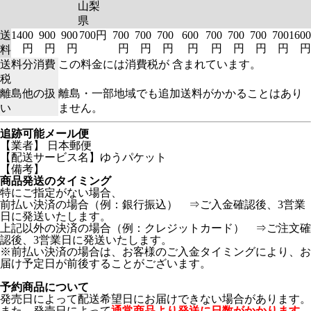
山梨
県
送
1400
900
900
700円
700
700
700
600
700
700
700
700
1600
円
円
円
円
円
円
円
円
円
円
円
円
料
送料分消費
この料金には消費税が 含まれています。
税
離島他の扱
離島・一部地域でも追加送料がかかることはあり
い
ません。
追跡可能メール便
【業者】 日本郵便
【配送サービス名】ゆうパケット
【備考】
商品発送のタイミング
特にご指定がない場合、
前払い決済の場合（例：銀行振込） ⇒ご入金確認後、3営業
日に発送いたします。
上記以外の決済の場合（例：クレジットカード） ⇒ご注文確
認後、3営業日に発送いたします。
※前払い決済の場合は、お客様のご入金タイミングにより、お
届け予定日が前後することがございます。
予約商品について
発売日によって配送希望日にお届けできない場合があります。
また、発売日によって
通常商品より発送に日数がかかります。