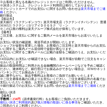
※お客様と異なる名義のクレジットカードはご利用いただけません。
※決済システム上、クレジットカード利用控は発行しておりません。
※クレジットカードでのお支払いに関するお問い合わせは
楽天市場までご連
絡
ください。
銀行振込
【振込先】
楽天銀行（ラクテンギンコウ）楽天市場支店（ラクテンイチバシテン） 普通
3036521 ラクテン（ヨリアイＤＯＧＳク゛リ－ン
※この口座の権利は楽天グループ株式会社が保有しています。
【備考】
ご注文後、お支払いに関するご案内メールを楽天市場からお送りいたしま
す。
お支払い状況の確認後、発送手続きが開始いたします。
ショップが金額を変更した場合、お客様のご注文時と楽天市場からのお支払
いに関するご案内メール送信時で金額が異なります。
お支払いに関するご案内メールに記載の金額をご確認のうえ、お支払いくだ
さい。
14日以内にお支払いが確認できない場合、楽天市場が自動でご注文をキャン
セルいたします。
振込の取扱時間はご利用される金融機関のホームページなどを予めご確認く
ださい。連休時など、銀行窓口でお振込みができない場合は、ATMやネット
バンキングにてお振込みください。
誠に勝手ながら、振込手数料はお客様のご負担でお願いいたします。
※ご注文者様名義の口座よりお支払いください。ご注文者様以外の名義でお
支払いいただいた場合、お支払いの確認ができない場合がございます。
※銀行振込でのお支払いに関するお問い合わせは
楽天市場までご連絡
くださ
い。
後払い決済
【備考】
手数料：
250円
（請求書発行料）をお客様にご負担いただきます。
後払い決済ご利用規約
及び
個人情報の取扱いに係る事項
をご確認いただき、
ご同意のうえご利用ください。