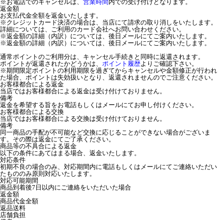
※お電話でのキャンセルは、
営業時間
内での受け付けとなります。
返金額
お支払代金全額を返金いたします。
※クレジットカード決済の場合は、当店にて請求の取り消しをいたします。
詳細については、ご利用のカード会社へお問い合わせください。
※返金額の詳細（内訳）については、後日メールにてご案内いたします。
※返金額の詳細（内訳）については、後日メールにてご案内いたします。
通常ポイントのご利用分は、キャンセル手続きと同時に返還されます。
ポイントが返還されたかどうかは、
ポイント履歴
よりご確認下さい。
※期間限定ポイントの利用期限を過ぎてからキャンセルや金額修正が行われ
た場合、ポイントは失効扱いとなり、返還されませんのでご注意ください。
お客様都合による返金
当店ではお客様都合による返金は受け付けておりません。
備考
返金を希望する旨をお電話もしくはメールにてお申し付けください。
お客様都合による交換
当店ではお客様都合による交換は受け付けておりません。
備考
同一商品の手配が不可能など交換に応じることができない場合がございま
す。その際は返金にてご了承ください。
商品等の不具合による返金
以下の条件にあてはまる場合、返金いたします。
対応条件
初期不良の場合のみ、対応期間内に電話もしくはメールにてご連絡いただい
たもののみ原則対応いたします。
対応可能期間
商品到着後7日以内にご連絡をいただいた場合
返金額
商品代金全額
返品送料
店舗負担