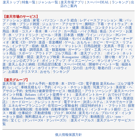
楽天トップ
|
特集一覧
|
ジャンル一覧
|
楽天市場アプリ
|
スーパーDEAL
|
ランキング
|
出
店のご案内
【楽天市場のサービス】
ファッション 総合
|
家電・パソコン・カメラ 総合
|
レディースファッション
|
靴
|
バッ
グ・小物・ブランド雑貨
|
ジュエリー・アクセサリー
|
腕時計
|
下着・ナイトウェア
|
キ
ッズ・ベビー用品・マタニティ
|
ダイエット・健康
|
医薬品・コンタクトレンズ・介護
用品
|
美容・コスメ・香水
|
車・バイク
|
カー用品・バイク用品
|
食品
|
スイーツ・お菓
子
|
水・ソフトドリンク
|
ビール・洋酒
|
日本酒・焼酎
|
ワイン
|
パソコン・PCパー
ツ
|
タブレットPC・スマートフォン
|
光回線・モバイル通信
|
TV・レコーダー・オーデ
ィオ
|
家電
|
CD・DVD
|
楽器・音楽機材
|
ゲーム
|
おもちゃ
|
ホビー
|
サービス・リフォ
ーム
|
インテリア・収納
|
寝具・ベッド・マットレス
|
日用品雑貨・文房具・手芸
|
キッ
チン用品・食器・調理器具
|
花・観葉植物
|
ガーデン・DIY・工具
|
ペットフード ・ ペ
ット用品
|
スポーツ・アウトドア
|
ゴルフ用品
|
本
（
楽天ブックス
） |
ポイント
|
ネット
ショップ 開業・開店
|
楽天ウェブ検索
|
R-magazine（雑誌コラボ）
|
贈り物・ギフト
|
フ
ァッション公式ブランド
|
ポイントアップ
|
ディズニーゾーン
|
サンリオゾーン
|
まち
楽
|
楽天ふるさと納税
|
日用品翌日配達
|
スーパーDEAL
|
開催中イベント一覧
|
福袋＆
初売り
|
バレンタイン
|
ホワイトデー
|
母の日
|
父の日
|
お中元
|
敬老の日
|
ハロウィ
ン
|
お歳暮
|
クリスマス
|
おせち
|
ランキング
【楽天グループ】
楽天市場
|
旅行・ホテル予約・航空券
|
本・DVD・CD
|
電子書籍 楽天Kobo
|
ゴルフ場予
約
|
レシピ
|
車検見積もり・予約
|
イベント・チケット販売
|
写真プリント
|
美容室・ヘ
アサロン予約
|
女性向け健康管理サービス
|
物流委託・アウトソーシング
|
楽天スーパー
ポイント特集
|
Rebates（ポイント提携サイト）
|
楽天ポイントカード
|
おでかけでポイ
ント
|
Rakuten Fashion
|
地方競馬
|
競輪
|
アフィリエイト
|
ネット証券（株・FX・投資信
託）
|
カードローン
|
クレジットカード
|
電子マネー
|
決済システム
|
スマホでカード決
済
|
エネルギープランニング
|
住宅ローン変動金利（固定特約付き）・フラット35
|
損害
保険・生命保険比較
|
生命保険
|
自動車保険一括見積もり
|
インターネット銀行
|
ニュー
ス・検索
|
仕事紹介
|
不動産情報
|
ブログ
|
ROOM
|
楽天モバイル
|
プロバイダ・インタ
ーネット接続
|
無料通話＆メッセージアプリ
|
電話アプリ
|
動画配信
|
占い
|
toto・
BIG
|
宝くじ（ナンバーズ4・ナンバーズ3）
|
楽天イーグルス
|
楽天グループ サービス一
覧
個人情報保護方針