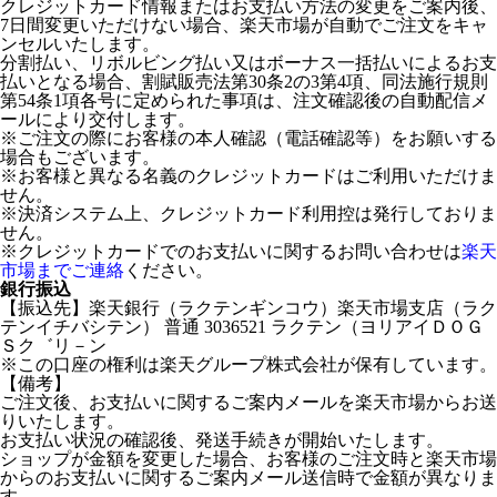
クレジットカード情報またはお支払い方法の変更をご案内後、
7日間変更いただけない場合、楽天市場が自動でご注文をキャ
ンセルいたします。
分割払い、リボルビング払い又はボーナス一括払いによるお支
払いとなる場合、割賦販売法第30条2の3第4項、同法施行規則
第54条1項各号に定められた事項は、注文確認後の自動配信メ
ールにより交付します。
※ご注文の際にお客様の本人確認（電話確認等）をお願いする
場合もございます。
※お客様と異なる名義のクレジットカードはご利用いただけま
せん。
※決済システム上、クレジットカード利用控は発行しておりま
せん。
※クレジットカードでのお支払いに関するお問い合わせは
楽天
市場までご連絡
ください。
銀行振込
【振込先】楽天銀行（ラクテンギンコウ）楽天市場支店（ラク
テンイチバシテン） 普通 3036521 ラクテン（ヨリアイＤＯＧ
Ｓク゛リ－ン
※この口座の権利は楽天グループ株式会社が保有しています。
【備考】
ご注文後、お支払いに関するご案内メールを楽天市場からお送
りいたします。
お支払い状況の確認後、発送手続きが開始いたします。
ショップが金額を変更した場合、お客様のご注文時と楽天市場
からのお支払いに関するご案内メール送信時で金額が異なりま
す。