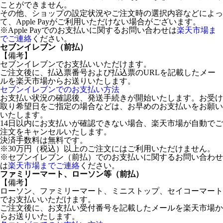
ことができません。
その他、ショップの設定状況やご注文時の選択内容などによっ
て、Apple Payがご利用いただけない場合がございます。
※Apple Payでのお支払いに関するお問い合わせは
楽天市場ま
でご連絡
ください。
セブンイレブン（前払）
【備考】
セブンイレブンでお支払いいただけます。
ご注文後に、払込票番号および払込票のURLを記載したメー
ルを楽天市場からお送りいたします。
セブンイレブンでのお支払い方法
お支払い状況の確認後、発送手続きが開始いたします。お受け
取り希望日をご指定の場合などは、お早めのお支払いをお願い
いたします。
14日以内にお支払いが確認できない場合、楽天市場が自動でご
注文をキャンセルいたします。
決済手数料は無料です。
※30万円（税込）以上のご注文にはご利用いただけません。
※セブンイレブン（前払）でのお支払いに関するお問い合わせ
は
楽天市場までご連絡
ください。
ファミリーマート、ローソン等（前払）
【備考】
ローソン、ファミリーマート、ミニストップ、セイコーマート
でお支払いいただけます。
ご注文後に、お支払い受付番号を記載したメールを楽天市場か
らお送りいたします。