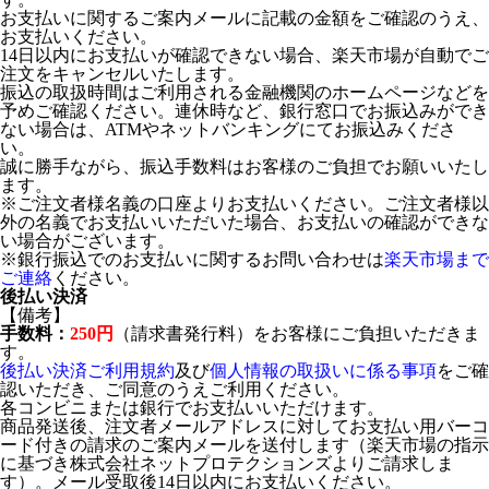
お支払いに関するご案内メールに記載の金額をご確認のうえ、
お支払いください。
14日以内にお支払いが確認できない場合、楽天市場が自動でご
注文をキャンセルいたします。
振込の取扱時間はご利用される金融機関のホームページなどを
予めご確認ください。連休時など、銀行窓口でお振込みができ
ない場合は、ATMやネットバンキングにてお振込みくださ
い。
誠に勝手ながら、振込手数料はお客様のご負担でお願いいたし
ます。
※ご注文者様名義の口座よりお支払いください。ご注文者様以
外の名義でお支払いいただいた場合、お支払いの確認ができな
い場合がございます。
※銀行振込でのお支払いに関するお問い合わせは
楽天市場まで
ご連絡
ください。
後払い決済
【備考】
手数料：
250円
（請求書発行料）をお客様にご負担いただきま
す。
後払い決済ご利用規約
及び
個人情報の取扱いに係る事項
をご確
認いただき、ご同意のうえご利用ください。
各コンビニまたは銀行でお支払いいただけます。
商品発送後、注文者メールアドレスに対してお支払い用バーコ
ード付きの請求のご案内メールを送付します（楽天市場の指示
に基づき株式会社ネットプロテクションズよりご請求しま
す）。メール受取後14日以内にお支払いください。