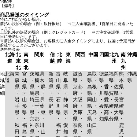
宅配便
【備考】
商品発送のタイミング
特にご指定がない場合、
前払い決済の場合（例：銀行振込） ⇒ご入金確認後、1営業日に発送いた
します。
上記以外の決済の場合（例：クレジットカード） ⇒ご注文確認後、1営業
日に発送いたします。
※前払い決済の場合は、お客様のご入金タイミングにより、お届け予定日が
前後することがございます。
送料料金表
北海
北
南
関東
信
北
東
関西
中国
四国
北九
南
沖縄
道
東
東
越
陸
海
州
九
北
北
州
地
北海
青
宮
茨城県
新
富
岐
滋賀
鳥取
徳島
福岡
熊
沖縄
域
道
森
城
・栃木
潟
山
阜
県 ・
県 ・
県
県
本
県
詳
県
県
県 ・群
県
県
県
京都
島根
・香
・佐
県
細
・
・
馬県 ・
・
・
・
府 ・
県 ・
川県
賀県
・
岩
山
埼玉県
長
石
静
大阪
岡山
・愛
・長
宮
手
形
・千葉
野
川
岡
府 ・
県 ・
媛県
崎県
崎
県
県
県 ・東
県
県
県
兵庫
広島
・高
・大
県
・
・
京都 ・
・
・
県 ・
県 ・
知県
分県
・
秋
福
神奈川
福
愛
奈良
山口
鹿
田
島
県 ・山
井
知
県 ・
県
児