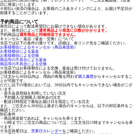
上記以外の決済の場合（例：クレジットカード） ⇒ご注文確認後、3営業
日に発送いたします。
※前払い決済の場合は、お客様のご入金タイミングにより、お届け予定日が
前後することがございます。
予約商品について
発売日によって配送希望日にお届けできない場合があります。
また、発売日によって
通常商品より発送に日数がかかります。
予約商品は
通常商品と同梱発送できません。
キャンセル・返品（返金・交換）について
当店では以下の条件の通りです。詳細は、各リンク先をご確認ください。
お客様都合によるキャンセル（商品発送前）
お客様都合による返金
お客様都合による交換
商品等の不具合による返金
商品等の不具合による交換
※当店ではお客様都合による交換、返金は受け付けておりません。
お客様都合によるキャンセル（商品発送前）
ご注文から30分以内は、理由の有無を問わず
購入履歴
からキャンセルするこ
とが可能です。
ただし以下の場合においては、30分以内でもキャンセルできない場合がござ
います。
・楽天会員登録を利用していない注文
・予約購入/定期購入/頒布会の注文
・配送日時指定で最短お届け日を指定している注文
また、ご注文から30分以上過ぎた場合のキャンセルは、以下の対応条件をご
確認ください。
対応条件
・商品発送前であれば、キャンセルを承ります。
・13時までにご注文の商品については、ご注文当日15時までキャンセルを承
ります。
※当店休業日は、
営業日カレンダー
をご確認ください。