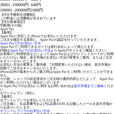
30001 -100000円
648円
100001 -200000円
1080円
【代引手数料分消費税】
この料金には消費税が含まれています
【代引業者指定】
宅配便(その他)
Apple Pay
【備考】
Apple Payに対応したiPhoneでお支払いいただけます。
ご注文を確定する直前に、Apple Payの認証を行っていただきます。
Apple Payでのお支払い方法
Apple Payでご利用できるカードは発行会社によって異なります。
詳細は
Apple Payでのお支払い方法
よりAppleのサイトをご確認ください。
お客様のご利用状況などによってApple Payおよびクレジットカードがご利用
いただけない場合、楽天市場がお支払い方法の変更をご案内、またはご注文
をキャンセルいたします。
お支払い方法の変更をご案内後、7日間変更いただけない場合、楽天市場が
自動でご注文をキャンセルいたします。
iPhone以外の端末からのご購入時はApple Payをご利用いただくことができま
せん。
その他、ショップの設定状況やご注文時の選択内容などによって、Apple Pay
がご利用いただけない場合がございます。
※Apple Payでのお支払いに関するお問い合わせは
楽天市場までご連絡
くださ
い。
セブンイレブン（前払）
【備考】
セブンイレブンでお支払いいただけます。
ご注文後に、払込票番号および払込票のURLを記載したメールを楽天市場か
らお送りいたします。
セブンイレブンでのお支払い方法