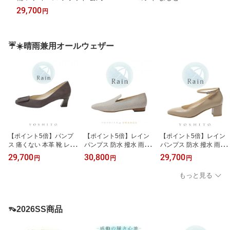
ローヒール 歩きやすい 走れる 通勤 人気 オフィス ブラック ホワ
29,700
円
イト キウイ ベージュコンビ 外反母趾 幅広 仕事用 ぺたんこ
☔☀️晴雨兼用オールウェザー
【ポイント5倍】パンプ
【ポイント5倍】レイン
【ポイント5倍】レイン
ス 痛くない 本革 靴 レデ
パンプス 防水 撥水 雨靴
パンプス 防水 撥水 雨靴
ィース フラット 公式 YO
公式 YOSHITO ヨシト よ
公式 YOSHITO ヨシト よ
29,700
30,800
29,700
円
円
円
SHITO ヨシト よしと Y0
しと OR3000R 感動 走れ
しと Y5718R 感動 走れ
603R ローヒール 歩きや
る 本革 革 インポート レ
る 本革 革 インポート レ
もっと見る
すい 走れる 通勤 人気 オ
ザー 晴雨兼用 梅雨 秋雨
ザー 晴雨兼用 梅雨 秋雨
フィス ブラック ピンク
通勤 ラバーソール OL ブ
通勤 ラバーソール OL ブ
ベージュ ダークグレー
ラック ガンメタ アイボ
ラック グレーベージュ
ボルドー 4.5cm ヒール
リーコンビ 1.7cm 外反母
シャンパンゴールド 5cm
👡2026SS商品
外反母趾 幅広 仕事用 ぺ
趾 幅広 人気
外反母趾 幅広 人気
たんこ