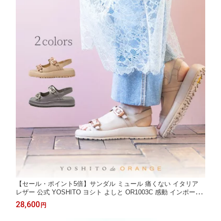
【セール・ポイント5倍】サンダル ミュール 痛くない イタリア
レザー 公式 YOSHITO ヨシト よしと OR1003C 感動 インポート
革 本革 ローヒール 走れる 通勤 人気 OL エクリュベージュ ガン
28,600
円
メタ 4cm ヒール 外反母趾 幅広 柔らかい ぺったんこ