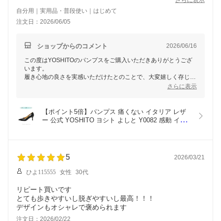
さらに表示
他の色やデザインも物色中です。
自分用｜実用品・普段使い｜はじめて
ちなみに週５・仕事中に履いています。
注文日：2026/06/05
ショップからのコメント
2026/06/16
この度はYOSHITOのパンプスをご購入いただきありがとうござ
います。
履き心地の良さを実感いただけたとのことで、大変嬉しく存じま
す。
さらに表示
末永くご愛用頂けましたら幸いです。
他の商品にもご関心を持っていただいているとのことでありがと
うございます。
【ポイント5倍】パンプス 痛くない イタリア レザ
ぜひまたのご利用を心よりお待ちしております。
ー 公式 YOSHITO ヨシト よしと Y0082 感動 イン
引き続きYOSHITOをどうぞよろしくお願いいたします。
ポート 革 本革 ローヒール 走れる 通勤 人気 OL オ
フィス ブラック ダークネイビー 7cm ヒール 外反
母趾 幅広 柔らかい ぺったんこ
5
2026/03/21
ひよ115555
女性
30代
リピート買いです
とても歩きやすいし脱ぎやすいし最高！！！
注文日：2026/02/22