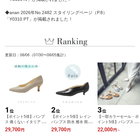
◆anan 2026年No.2482 スタイリングページ（P.8）
「Y0310 PT」が掲載されました！
更新日
：
08/06
（07/30〜08/05集計）
1
2
3
位
位
位
【ポイント5倍】パンプ
【ポイント5倍】レイン
【一部カラーセール・ポ
ス 痛くない イタリア レ
パンプス 防水 撥水 雨靴
イント5倍】パンプス 痛
ザー 公式 YOSHITO ヨシ
公式 YOSHITO ヨシト よ
くない イタリア レザー
29,700
29,700
22,000
円
円
円
～
ト よしと Y1106 感動 イ
しと Y9103R 感動 走れ
公式 YOSHITO ヨシト よ
ンポート 革 本革 ローヒ
る 本革 革 インポート レ
しと OR8312 感動 イン