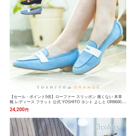
【セール・ポイント5倍】ローファー スリッポン 痛くない 本革
靴 レディース フラット 公式 YOSHITO ヨシト よしと OR8600A
ローヒール 歩きやすい 走れる 通勤 人気 オフィス ネイビーコン
24,200
円
ビ ライトブルーコンビ 外反母趾 幅広 仕事用 ぺたんこ