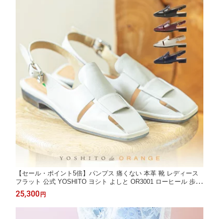
【セール・ポイント5倍】パンプス 痛くない 本革 靴 レディース
フラット 公式 YOSHITO ヨシト よしと OR3001 ローヒール 歩き
やすい 走れる 通勤 人気 オフィス ブラック ボルドー アイボリー
25,300
円
ネイビー 1.7cm 外反母趾 幅広 仕事用 ぺたんこ