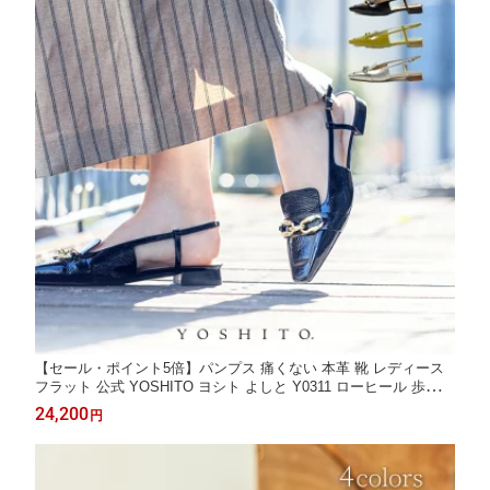
【セール・ポイント5倍】パンプス 痛くない 本革 靴 レディース
フラット 公式 YOSHITO ヨシト よしと Y0311 ローヒール 歩きや
すい 走れる 通勤 人気 オフィス ブラックエナメル ライムエナメ
24,200
円
ル プラチナ 1.8cm 外反母趾 幅広 仕事用 ぺたんこ