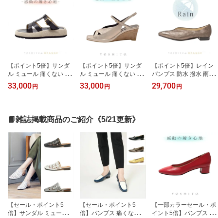
【ポイント5倍】サンダ
【ポイント5倍】サンダ
【ポイント5倍】レイン
ル ミュール 痛くない イ
ル ミュール 痛くない イ
パンプス 防水 撥水 雨靴
タリア レザー 公式 YOS
タリア レザー 公式 YOS
公式 YOSHITO ヨシト よ
33,000
33,000
29,700
円
円
円
HITO ヨシト よしと OR1
HITO ヨシト よしと Y08
しと ORM1803R 感動 走
007 感動 インポート 革
00 感動 インポート 革 本
れる 本革 革 インポート
本革 ローヒール 走れる
革 ローヒール 走れる 通
レザー 晴雨兼用 梅雨 秋
通勤 人気 OL ブラックコ
勤 人気 OL ブラック ネイ
雨 通勤 ラバーソール OL
📘雑誌掲載商品のご紹介《5/21更新》
ンビ ベージュコンビ プ
ビー ダークシルバー プ
ブラック グレーベージュ
ラチナコンビ 4cm ヒー
ラチナ 6.5cm ヒール 外
シャンパンゴールド ブロ
ル 外反母趾 幅広 柔らか
反母趾 幅広 柔らかい ぺ
ンズ 1.5cm 外反母趾 幅
い ぺったんこ
ったんこ
広 人気
【セール・ポイント5
【セール・ポイント5
【一部カラーセール・ポ
倍】サンダル ミュール
倍】パンプス 痛くない
イント5倍】パンプス 痛