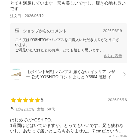
とても満足しています 形も美しいですし、履き心地も良い
です
注文日：2026/06/12
ショップからのコメント
2026/06/19
この度はYOSHITOのパンプスをご購入いただきありがとうござ
います。
ご満足いただけたとのお声、とても嬉しく思います。
形の美しさや履き心地をお気に召していただけて幸いです。
さらに表示
ぜひ、日々のコーディネートに活用していただければと思いま
す。
今後ともYOSHITOをどうぞよろしくお願いいたします。
【ポイント5倍】パンプス 痛くない イタリア レザ
ー 公式 YOSHITO ヨシト よしと Y5804 感動 イン
ポート 革 本革 ローヒール 走れる 通勤 人気 OL オ
フィス ブラック ネイビー アイボリー 3cm ヒール 
外反母趾 幅広 柔らかい ぺったんこ
5
2026/06/16
ばらとはち
女性
50代
はじめてのYOSHITO。
1週間ほどはいていますが、とってもいいです。足も疲れな
いし、あたって痛いところもありません。７cmだというこ
とを忘れるくらいの履き心地。