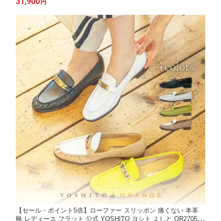
31,900
円
トオーク ホワイト 外反母趾 幅広 仕事用 ぺたんこ
【セール・ポイント5倍】ローファー スリッポン 痛くない 本革
靴 レディース フラット 公式 YOSHITO ヨシト よしと OR2705