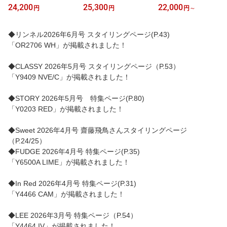
痛くない イタリア レザ
本革 靴 レディース フラ
くない 本革 靴 レディー
24,200
25,300
22,000
円
円
円
～
ー 公式 YOSHITO ヨシト
ット 公式 YOSHITO ヨシ
ス フラット 公式 YOSHI
よしと OR8610 感動 イ
ト よしと Y9409 ローヒ
TO ヨシト よしと Y0203
ンポート 革 本革 ローヒ
ール 歩きやすい 走れる
ローヒール 歩きやすい
◆リンネル2026年6月号 スタイリングページ(P.43)
ール 走れる 通勤 人気 OL
通勤 人気 オフィス ブラ
走れる 通勤 人気 オフィ
「OR2706 WH」が掲載されました！
ブラック ホワイト シル
ック ガン メタ レモンイ
ス ブラック ネイビー レ
バー 1.5cm ヒール 外反
エロー ネイビー エナメ
ッド 3.5cm 外反母趾 幅
母趾 幅広 柔らかい ぺっ
ル コンビ 2.5cm 外反母
広 仕事用 ぺたんこ
◆CLASSY 2026年5月号 スタイリングページ（P.53）
たんこ
趾 幅広 仕事用 ぺたんこ
「Y9409 NVE/C」が掲載されました！
◆STORY 2026年5月号 特集ページ(P.80)
「Y0203 RED」が掲載されました！
◆Sweet 2026年4月号 齋藤飛鳥さんスタイリングページ
（P.24/25）
◆FUDGE 2026年4月号 特集ページ(P.35)
「Y6500A LIME」が掲載されました！
◆In Red 2026年4月号 特集ページ(P.31)
「Y4466 CAM」が掲載されました！
◆LEE 2026年3月号 特集ページ（P.54）
「Y4464 IV」が掲載されました！