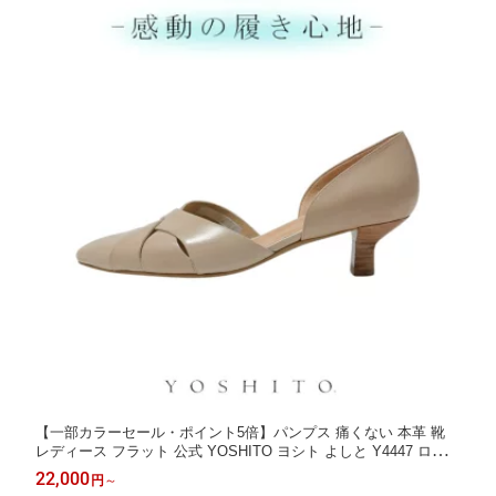
【一部カラーセール・ポイント5倍】パンプス 痛くない 本革 靴
レディース フラット 公式 YOSHITO ヨシト よしと Y4447 ローヒ
ール 歩きやすい 走れる 通勤 人気 オフィス ブラック ダークレッ
22,000
円
～
ド ライトベージュ シルバー 4.5cm 外反母趾 幅広 仕事用 ぺたん