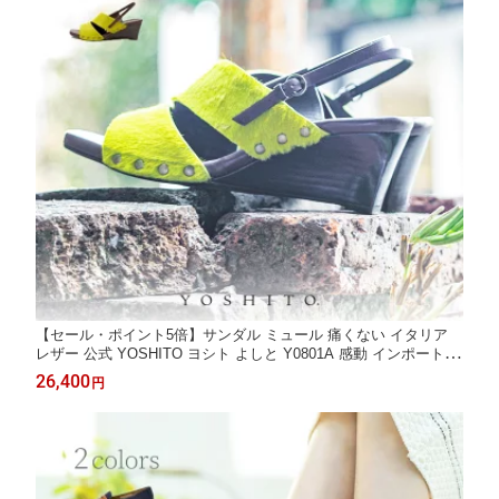
【セール・ポイント5倍】サンダル ミュール 痛くない イタリア
レザー 公式 YOSHITO ヨシト よしと Y0801A 感動 インポート 革
本革 ローヒール 走れる 通勤 人気 OL パープルコンビ ライムコン
26,400
円
ビ 6.5cm ヒール 外反母趾 幅広 柔らかい ぺったんこ