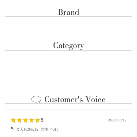
ール 走れる 通勤 人気 OL
ザー 晴雨兼用 梅雨 秋雨
ポート 革 本革 ローヒー
オフィス ブラック ブラ
通勤 ラバーソール OL ブ
ル 走れる 通勤 人気 OL
ックシルキー グレーベー
ラック ブロンズ ガンメ
オフィス ブラック ベー
ジュシルキー 5.5cm ヒー
タ 3cm 外反母趾 幅広 人
ジュ ホワイト ホワイト
ル 外反母趾 幅広 柔らか
気
ヘビ 1.5cm ヒール 外反
い ぺったんこ
母趾 幅広 柔らかい ぺっ
たんこ
5
2026/06/17
楽天10266212
女性
40代