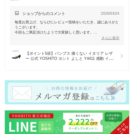
ショップからのコメント
2026/03/24
毎度お買上げ、ならびにレビュー投稿をいただき、誠にありがと
うございます。
今回もご満足頂けたようで大変嬉しく思います。
今後もお気に入りの一足としてご愛用いただけましたら幸いで
さらに表示
す。
引き続きYOSHITOをご愛顧いただきますようよろしくお願いい
たします。
【ポイント5倍】パンプス 痛くない イタリア レザ
ー 公式 YOSHITO ヨシト よしと Y4411 感動 イン
ポート 革 本革 ローヒール 走れる 通勤 人気 OL オ
フィス ブラック 4.5cm ヒール 外反母趾 幅広 柔ら
かい ぺったんこ