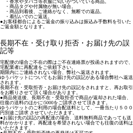
・香水やタバコ等衣服に匂いがついている商品。
・商品タグや付属物が無い場合。
・商品到着後、ご連絡がなく、無断での返品。
・着払いでのご返送。
●お客様都合によるご返金の振り込みは振込み手数料を引いた
ご返金額となります。
長期不在・受け取り拒否・お届け先の誤
記等
宅配便の場合ご不在の際はご不在連絡票が投函されますので、
宅配業者に再配達をご依頼下さい。
期限内にご連絡されない場合、弊社へ返送されます。
ゆうパケットについてもお届け先の誤記がある場合弊社へ返送
されます。
長期不在・受取拒否・お届け先の誤記をされますと、再お取引
をお断りさせて頂く場合があります。
●商品発送後、長期不在・受取拒否で商品が返却された場合、
往復の送料のほかに\5000をご請求させて頂きます。
ゆうパケットのご利用の場合配送料として、一冊当たり５００
円別途ご請求 させていただきます。
●お届け先の誤記の再配達の場合、送料無料商品であっても送
料がかかります。再配達を希望されない場合でも往復の送料は
いただきます。
●長期不在・受取拒否後の再発送は不可です。