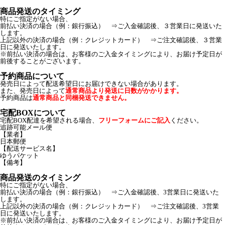
商品発送のタイミング
特にご指定がない場合、
前払い決済の場合（例：銀行振込） ⇒ご入金確認後、３営業日に発送いた
します。
上記以外の決済の場合（例：クレジットカード） ⇒ご注文確認後、３営業
日に発送いたします。
※前払い決済の場合は、お客様のご入金タイミングにより、お届け予定日が
前後することがございます。
予約商品について
発売日によって配送希望日にお届けできない場合があります。
また、発売日によって
通常商品より発送に日数がかかります。
予約商品は
通常商品と同梱発送できません。
宅配BOXについて
宅配BOX配達を希望される場合、
フリーフォームにご記入
ください。
追跡可能メール便
【業者】
日本郵便
【配送サービス名】
ゆうパケット
【備考】
商品発送のタイミング
特にご指定がない場合、
前払い決済の場合（例：銀行振込） ⇒ご入金確認後、3営業日に発送いた
します。
上記以外の決済の場合（例：クレジットカード） ⇒ご注文確認後、3営業
日に発送いたします。
※前払い決済の場合は、お客様のご入金タイミングにより、お届け予定日が