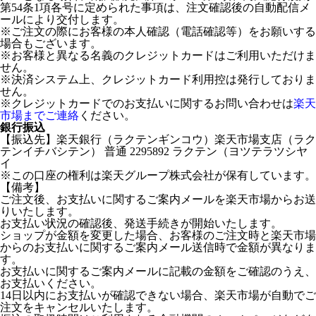
第54条1項各号に定められた事項は、注文確認後の自動配信メ
ールにより交付します。
※ご注文の際にお客様の本人確認（電話確認等）をお願いする
場合もございます。
※お客様と異なる名義のクレジットカードはご利用いただけま
せん。
※決済システム上、クレジットカード利用控は発行しておりま
せん。
※クレジットカードでのお支払いに関するお問い合わせは
楽天
市場までご連絡
ください。
銀行振込
【振込先】楽天銀行（ラクテンギンコウ）楽天市場支店（ラク
テンイチバシテン） 普通 2295892 ラクテン（ヨツテラツシヤ
イ
※この口座の権利は楽天グループ株式会社が保有しています。
【備考】
ご注文後、お支払いに関するご案内メールを楽天市場からお送
りいたします。
お支払い状況の確認後、発送手続きが開始いたします。
ショップが金額を変更した場合、お客様のご注文時と楽天市場
からのお支払いに関するご案内メール送信時で金額が異なりま
す。
お支払いに関するご案内メールに記載の金額をご確認のうえ、
お支払いください。
14日以内にお支払いが確認できない場合、楽天市場が自動でご
注文をキャンセルいたします。