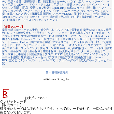
チン用品・食器・調理器具
|
花・観葉植物
|
ガーデン・DIY・工具
|
ペットフード ・ ペ
ット用品
|
スポーツ・アウトドア
|
ゴルフ用品
|
本
（
楽天ブックス
） |
ポイント
|
ネット
ショップ 開業・開店
|
楽天ウェブ検索
|
R-magazine（雑誌コラボ）
|
贈り物・ギフト
|
フ
ァッション公式ブランド
|
ポイントアップ
|
ディズニーゾーン
|
サンリオゾーン
|
まち
楽
|
楽天ふるさと納税
|
日用品翌日配達
|
スーパーDEAL
|
開催中イベント一覧
|
福袋＆
初売り
|
バレンタイン
|
ホワイトデー
|
母の日
|
父の日
|
お中元
|
敬老の日
|
ハロウィ
ン
|
お歳暮
|
クリスマス
|
おせち
|
ランキング
【楽天グループ】
楽天市場
|
旅行・ホテル予約・航空券
|
本・DVD・CD
|
電子書籍 楽天Kobo
|
ゴルフ場予
約
|
レシピ
|
車検見積もり・予約
|
イベント・チケット販売
|
写真プリント
|
美容室・ヘ
アサロン予約
|
女性向け健康管理サービス
|
物流委託・アウトソーシング
|
楽天スーパー
ポイント特集
|
Rebates（ポイント提携サイト）
|
楽天ポイントカード
|
おでかけでポイ
ント
|
Rakuten Fashion
|
地方競馬
|
競輪
|
アフィリエイト
|
ネット証券（株・FX・投資信
託）
|
カードローン
|
クレジットカード
|
電子マネー
|
決済システム
|
スマホでカード決
済
|
エネルギープランニング
|
住宅ローン変動金利（固定特約付き）・フラット35
|
損害
保険・生命保険比較
|
生命保険
|
自動車保険一括見積もり
|
インターネット銀行
|
ニュー
ス・検索
|
仕事紹介
|
不動産情報
|
ブログ
|
ROOM
|
楽天モバイル
|
プロバイダ・インタ
ーネット接続
|
無料通話＆メッセージアプリ
|
電話アプリ
|
動画配信
|
占い
|
toto・
BIG
|
宝くじ（ナンバーズ4・ナンバーズ3）
|
楽天イーグルス
|
楽天グループ サービス一
覧
個人情報保護方針
© Rakuten Group, Inc.
お支払について
クレジットカード
【取扱カード】
取り扱いカードは以下のとおりです。すべてのカード会社で、一括払いが可
能となっております。