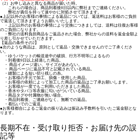
（2）お申し込みと異なる商品が届いた時。
これらの場合は、商品到着後8日以内に弊社までご連絡ください。
弊社が責任を持って速やかに対処させて頂きます。
●上記以外のお客様の事情による返品については、返送料はお客様のご負担
で返送して頂きますようお願いいたします。
・上記以外のお客様の事情により交換につきましては、送料は往復お客様
のご負担になります。
・弊社の送料負担商品をご返品された場合、弊社からの送料を返金金額よ
り差し引かせていただきます。
【返品の条件その2】
●次のような商品は、原則として返品・交換できませんのでご了承くださ
い。
・ゆうパケットの輸送途中の破損、行方不明等によるもの
・到着後9日以上経過した商品。
・ 商品イメージ違い、サイズがあわない。
・ 商品ページに返品不可と記載されている商品。
・縫製による短い切り残しの糸。
・お客様の手元で加工、損傷・使用した商品。
・お客様の依頼によって加工した商品の返品はご了承お願いします。
・お客様が一度でもご利用いただきました商品。
・香水やタバコ等衣服に匂いがついている商品。
・商品タグや付属物が無い場合。
・商品到着後、ご連絡がなく、無断での返品。
・着払いでのご返送。
●お客様都合によるご返金の振り込みは振込み手数料を引いたご返金額とな
ります。
長期不在・受け取り拒否・お届け先の誤
記等