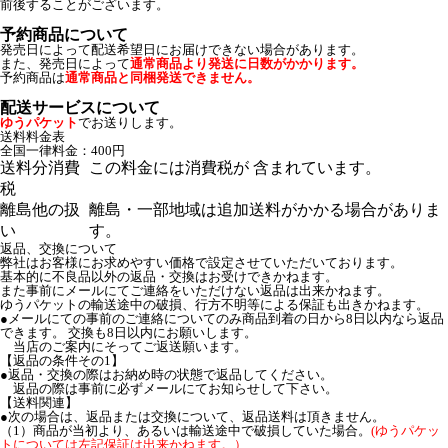
前後することがございます。
予約商品について
発売日によって配送希望日にお届けできない場合があります。
また、発売日によって
通常商品より発送に日数がかかります。
予約商品は
通常商品と同梱発送できません。
配送サービスについて
ゆうパケット
でお送りします。
送料料金表
全国一律料金：400円
送料分消費
この料金には消費税が 含まれています。
税
離島他の扱
離島・一部地域は追加送料がかかる場合がありま
い
す。
返品、交換について
弊社はお客様にお求めやすい価格で設定させていただいております。
基本的に不良品以外の返品・交換はお受けできかねます。
また事前にメールにてご連絡をいただけない返品は出来かねます。
ゆうパケットの輸送途中の破損、行方不明等による保証も出きかねます。
●メールにての事前のご連絡についてのみ商品到着の日から8日以内なら返品
できます。 交換も8日以内にお願いします。
当店のご案内にそってご返送願います。
【返品の条件その1】
●返品・交換の際はお納め時の状態で返品してください。
返品の際は事前に必ずメールにてお知らせして下さい。
【送料関連】
●次の場合は、返品または交換について、返品送料は頂きません。
（1）商品が当初より、あるいは輸送途中で破損していた場合。
(ゆうパケッ
トについては左記保証は出来かねます。）