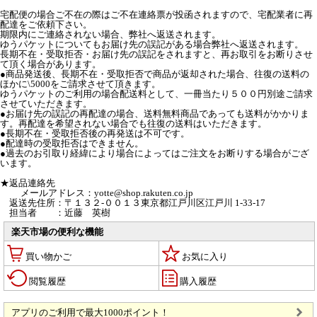
宅配便の場合ご不在の際はご不在連絡票が投函されますので、宅配業者に再
配達をご依頼下さい。
期限内にご連絡されない場合、弊社へ返送されます。
ゆうパケットについてもお届け先の誤記がある場合弊社へ返送されます。
長期不在・受取拒否・お届け先の誤記をされますと、再お取引をお断りさせ
て頂く場合があります。
●商品発送後、長期不在・受取拒否で商品が返却された場合、往復の送料の
ほかに\5000をご請求させて頂きます。
ゆうパケットのご利用の場合配送料として、一冊当たり５００円別途ご請求
させていただきます。
●お届け先の誤記の再配達の場合、送料無料商品であっても送料がかかりま
す。再配達を希望されない場合でも往復の送料はいただきます。
●長期不在・受取拒否後の再発送は不可です。
●配達時の受取拒否はできません。
●過去のお引取り経緯により場合によってはご注文をお断りする場合がござ
います。
★返品連絡先
メールアドレス：yotte@shop.rakuten.co.jp
返送先住所：〒１３２-００１３東京都江戸川区江戸川 1-33-17
担当者 ：近藤 英樹
楽天市場の便利な機能
買い物かご
お気に入り
閲覧履歴
購入履歴
アプリのご利用で最大1000ポイント！