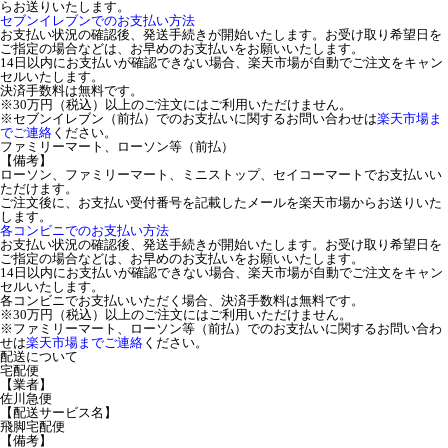
らお送りいたします。
セブンイレブンでのお支払い方法
お支払い状況の確認後、発送手続きが開始いたします。お受け取り希望日を
ご指定の場合などは、お早めのお支払いをお願いいたします。
14日以内にお支払いが確認できない場合、楽天市場が自動でご注文をキャン
セルいたします。
決済手数料は無料です。
※30万円（税込）以上のご注文にはご利用いただけません。
※セブンイレブン（前払）でのお支払いに関するお問い合わせは
楽天市場ま
でご連絡
ください。
ファミリーマート、ローソン等（前払）
【備考】
ローソン、ファミリーマート、ミニストップ、セイコーマートでお支払いい
ただけます。
ご注文後に、お支払い受付番号を記載したメールを楽天市場からお送りいた
します。
各コンビニでのお支払い方法
お支払い状況の確認後、発送手続きが開始いたします。お受け取り希望日を
ご指定の場合などは、お早めのお支払いをお願いいたします。
14日以内にお支払いが確認できない場合、楽天市場が自動でご注文をキャン
セルいたします。
各コンビニでお支払いいただく場合、決済手数料は無料です。
※30万円（税込）以上のご注文にはご利用いただけません。
※ファミリーマート、ローソン等（前払）でのお支払いに関するお問い合わ
せは
楽天市場までご連絡
ください。
配送について
宅配便
【業者】
佐川急便
【配送サービス名】
飛脚宅配便
【備考】