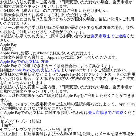
お支払い方法の変更をご案内後、7日間変更いただけない場合、楽天市場が
自動でご注文をキャンセルいたします。
※54,000円（税込）以上のご注文にはご利用いただけません。
※楽天会員以外のお客様にはご利用いただけません。
※注文者またはお届け先住所のどちらかが国外の場合、後払い決済をご利用
いただけません。
※メール便等のお受け取り時に受領印や署名が不要な配送方法の場合、後払
い決済をご利用いただけない場合がございます。
※後払い決済でのお支払いに関するお問い合わせは
楽天市場までご連絡
くだ
さい。
Apple Pay
【備考】
Apple Payに対応したiPhoneでお支払いいただけます。
ご注文を確定する直前に、Apple Payの認証を行っていただきます。
Apple Payでのお支払い方法
Apple Payでご利用できるカードは発行会社によって異なります。
詳細は
Apple Payでのお支払い方法
よりAppleのサイトをご確認ください。
お客様のご利用状況などによってApple Payおよびクレジットカードがご利用
いただけない場合、楽天市場がお支払い方法の変更をご案内、またはご注文
をキャンセルいたします。
お支払い方法の変更をご案内後、7日間変更いただけない場合、楽天市場が
自動でご注文をキャンセルいたします。
iPhone以外の端末からのご購入時はApple Payをご利用いただくことができま
せん。
その他、ショップの設定状況やご注文時の選択内容などによって、Apple Pay
がご利用いただけない場合がございます。
※Apple Payでのお支払いに関するお問い合わせは
楽天市場までご連絡
くださ
い。
セブンイレブン（前払）
【備考】
セブンイレブンでお支払いいただけます。
ご注文後に、払込票番号および払込票のURLを記載したメールを楽天市場か