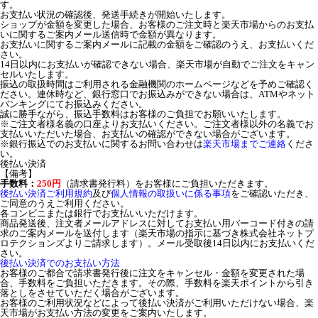
す。
お支払い状況の確認後、発送手続きが開始いたします。
ショップが金額を変更した場合、お客様のご注文時と楽天市場からのお支払
いに関するご案内メール送信時で金額が異なります。
お支払いに関するご案内メールに記載の金額をご確認のうえ、お支払いくだ
さい。
14日以内にお支払いが確認できない場合、楽天市場が自動でご注文をキャン
セルいたします。
振込の取扱時間はご利用される金融機関のホームページなどを予めご確認く
ださい。連休時など、銀行窓口でお振込みができない場合は、ATMやネット
バンキングにてお振込みください。
誠に勝手ながら、振込手数料はお客様のご負担でお願いいたします。
※ご注文者様名義の口座よりお支払いください。ご注文者様以外の名義でお
支払いいただいた場合、お支払いの確認ができない場合がございます。
※銀行振込でのお支払いに関するお問い合わせは
楽天市場までご連絡
くださ
い。
後払い決済
【備考】
手数料：
250円
（請求書発行料）をお客様にご負担いただきます。
後払い決済ご利用規約
及び
個人情報の取扱いに係る事項
をご確認いただき、
ご同意のうえご利用ください。
各コンビニまたは銀行でお支払いいただけます。
商品発送後、注文者メールアドレスに対してお支払い用バーコード付きの請
求のご案内メールを送付します（楽天市場の指示に基づき株式会社ネットプ
ロテクションズよりご請求します）。メール受取後14日以内にお支払いくだ
さい。
後払い決済でのお支払い方法
お客様のご都合で請求書発行後に注文をキャンセル・金額を変更された場
合、手数料をご負担いただきます。その際、手数料を楽天ポイントから引き
落としをさせていただく場合がございます。
お客様のご利用状況などによって後払い決済がご利用いただけない場合、楽
天市場がお支払い方法の変更をご案内いたします。