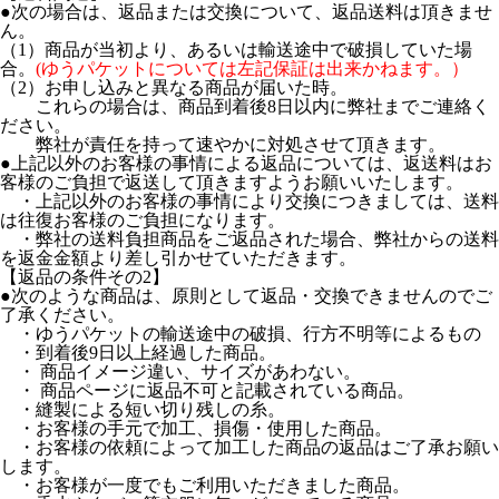
●次の場合は、返品または交換について、返品送料は頂きませ
ん。
（1）商品が当初より、あるいは輸送途中で破損していた場
合。
(ゆうパケットについては左記保証は出来かねます。）
（2）お申し込みと異なる商品が届いた時。
これらの場合は、商品到着後8日以内に弊社までご連絡く
ださい。
弊社が責任を持って速やかに対処させて頂きます。
●上記以外のお客様の事情による返品については、返送料はお
客様のご負担で返送して頂きますようお願いいたします。
・上記以外のお客様の事情により交換につきましては、送料
は往復お客様のご負担になります。
・弊社の送料負担商品をご返品された場合、弊社からの送料
を返金金額より差し引かせていただきます。
【返品の条件その2】
●次のような商品は、原則として返品・交換できませんのでご
了承ください。
・ゆうパケットの輸送途中の破損、行方不明等によるもの
・到着後9日以上経過した商品。
・ 商品イメージ違い、サイズがあわない。
・ 商品ページに返品不可と記載されている商品。
・縫製による短い切り残しの糸。
・お客様の手元で加工、損傷・使用した商品。
・お客様の依頼によって加工した商品の返品はご了承お願い
します。
・お客様が一度でもご利用いただきました商品。