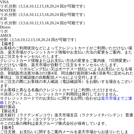
VISA
リボ,分割（3,5,6,10,12,15,18,20,24 回が可能です）
MASTER
リボ,分割（3,5,6,10,12,15,18,20,24 回が可能です）
JCB
リボ,分割（3,5,6,10,12,15,18,20,24 回が可能です）
Diners
リボ
AMEX
分割（3,5,6,10,12,15,18,20,24 回が可能です）
【備考】
お客様のご利用状況などによってクレジットカードがご利用いただけない場
合、楽天市場がクレジットカード情報やお支払い方法の変更をご案内、また
はご注文をキャンセルいたします。
クレジットカード情報またはお支払い方法の変更をご案内後、7日間変更い
ただけない場合、楽天市場が自動でご注文をキャンセルいたします。
分割払い、リボルビング払い又はボーナス一括払いによるお支払いとなる場
合、割賦販売法第30条2の3第4項、同法施行規則第54条1項各号に定められた
事項は、注文確認後の自動配信メールにより交付します。
※ご注文の際にお客様の本人確認（電話確認等）をお願いする場合もござい
ます。
※お客様と異なる名義のクレジットカードはご利用いただけません。
※決済システム上、クレジットカード利用控は発行しておりません。
※クレジットカードでのお支払いに関するお問い合わせは
楽天市場までご連
絡
ください。
銀行振込
【振込先】
楽天銀行（ラクテンギンコウ）楽天市場支店（ラクテンイチバシテン） 普通
2295892 ラクテン（ヨツテラツシヤイ
※この口座の権利は楽天グループ株式会社が保有しています。
【備考】
ご注文後、お支払いに関するご案内メールを楽天市場からお送りいたしま