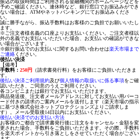
振込の取扱時間はご利用される金融機関のホームページなどを
予めご確認ください。連休時など、銀行窓口でお振込みができ
ない場合は、ATMやネットバンキングにてお振込みくださ
い。
誠に勝手ながら、振込手数料はお客様のご負担でお願いいたし
ます。
※ご注文者様名義の口座よりお支払いください。ご注文者様以
外の名義でお支払いいただいた場合、お支払いの確認ができな
い場合がございます。
※銀行振込でのお支払いに関するお問い合わせは
楽天市場まで
ご連絡
ください。
後払い決済
【備考】
手数料：
250円
（請求書発行料）をお客様にご負担いただきま
す。
後払い決済ご利用規約
及び
個人情報の取扱いに係る事項
をご確
認いただき、ご同意のうえご利用ください。
各コンビニまたは銀行でお支払いいただけます。
商品発送後、注文者メールアドレスに対してお支払い用バーコ
ード付きの請求のご案内メールを送付します（楽天市場の指示
に基づき株式会社ネットプロテクションズよりご請求しま
す）。メール受取後14日以内にお支払いください。
後払い決済でのお支払い方法
お客様のご都合で請求書発行後に注文をキャンセル・金額を変
更された場合、手数料をご負担いただきます。その際、手数料
を楽天ポイントから引き落としをさせていただく場合がござい
ます。