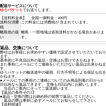
配送サービスについて
ゆうパケット
でお送りします。
【送料料金表】
全国一律料金：400円
送料分消費
この料金には消費税が 含まれています。
税
離島他の扱
離島・一部地域は追加送料がかかる場合がありま
い
す。
返品、交換について
弊社はお客様にお求めやすい価格で設定させていただいており
ます。
基本的に不良品以外の返品・交換はお受けできかねます。
また事前にメールにてご連絡をいただけない返品は出来かねま
す。
ゆうパケットの輸送途中の破損、行方不明等による保証も出き
かねます。
●メールにての事前のご連絡についてのみ商品到着の日から8
日以内なら返品できます。 交換も8日以内にお願いします。
当店のご案内にそってご返送願います。
【返品の条件その1】
●返品・交換の際はお納め時の状態で返品してください。
返品の際は事前に必ずメールにてお知らせして下さい。
【送料関連】