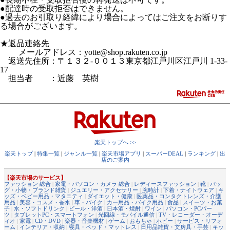
●配達時の受取拒否はできません。
●過去のお引取り経緯により場合によってはご注文をお断りす
る場合がございます。
★返品連絡先
メールアドレス：yotte@shop.rakuten.co.jp
返送先住所：〒１３２-００１３東京都江戸川区江戸川 1-33-
17
担当者 ：近藤 英樹
楽天トップへ >>
楽天トップ
|
特集一覧
|
ジャンル一覧
|
楽天市場アプリ
|
スーパーDEAL
|
ランキング
|
出
店のご案内
【楽天市場のサービス】
ファッション 総合
|
家電・パソコン・カメラ 総合
|
レディースファッション
|
靴
|
バッ
グ・小物・ブランド雑貨
|
ジュエリー・アクセサリー
|
腕時計
|
下着・ナイトウェア
|
キ
ッズ・ベビー用品・マタニティ
|
ダイエット・健康
|
医薬品・コンタクトレンズ・介護
用品
|
美容・コスメ・香水
|
車・バイク
|
カー用品・バイク用品
|
食品
|
スイーツ・お菓
子
|
水・ソフトドリンク
|
ビール・洋酒
|
日本酒・焼酎
|
ワイン
|
パソコン・PCパー
ツ
|
タブレットPC・スマートフォン
|
光回線・モバイル通信
|
TV・レコーダー・オーデ
ィオ
|
家電
|
CD・DVD
|
楽器・音楽機材
|
ゲーム
|
おもちゃ
|
ホビー
|
サービス・リフォ
ーム
|
インテリア・収納
|
寝具・ベッド・マットレス
|
日用品雑貨・文房具・手芸
|
キッ