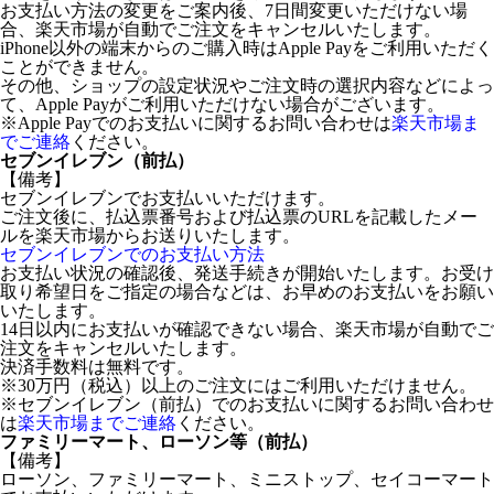
お支払い方法の変更をご案内後、7日間変更いただけない場
合、楽天市場が自動でご注文をキャンセルいたします。
iPhone以外の端末からのご購入時はApple Payをご利用いただく
ことができません。
その他、ショップの設定状況やご注文時の選択内容などによっ
て、Apple Payがご利用いただけない場合がございます。
※Apple Payでのお支払いに関するお問い合わせは
楽天市場ま
でご連絡
ください。
セブンイレブン（前払）
【備考】
セブンイレブンでお支払いいただけます。
ご注文後に、払込票番号および払込票のURLを記載したメー
ルを楽天市場からお送りいたします。
セブンイレブンでのお支払い方法
お支払い状況の確認後、発送手続きが開始いたします。お受け
取り希望日をご指定の場合などは、お早めのお支払いをお願い
いたします。
14日以内にお支払いが確認できない場合、楽天市場が自動でご
注文をキャンセルいたします。
決済手数料は無料です。
※30万円（税込）以上のご注文にはご利用いただけません。
※セブンイレブン（前払）でのお支払いに関するお問い合わせ
は
楽天市場までご連絡
ください。
ファミリーマート、ローソン等（前払）
【備考】
ローソン、ファミリーマート、ミニストップ、セイコーマート