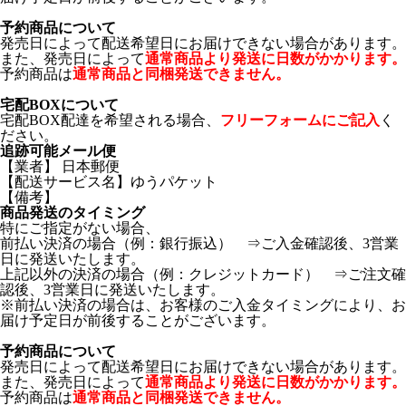
予約商品について
発売日によって配送希望日にお届けできない場合があります。
また、発売日によって
通常商品より発送に日数がかかります。
予約商品は
通常商品と同梱発送できません。
宅配BOXについて
宅配BOX配達を希望される場合、
フリーフォームにご記入
く
ださい。
追跡可能メール便
【業者】 日本郵便
【配送サービス名】ゆうパケット
【備考】
商品発送のタイミング
特にご指定がない場合、
前払い決済の場合（例：銀行振込） ⇒ご入金確認後、3営業
日に発送いたします。
上記以外の決済の場合（例：クレジットカード） ⇒ご注文確
認後、3営業日に発送いたします。
※前払い決済の場合は、お客様のご入金タイミングにより、お
届け予定日が前後することがございます。
予約商品について
発売日によって配送希望日にお届けできない場合があります。
また、発売日によって
通常商品より発送に日数がかかります。
予約商品は
通常商品と同梱発送できません。