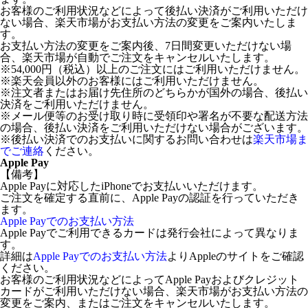
お客様のご利用状況などによって後払い決済がご利用いただけ
ない場合、楽天市場がお支払い方法の変更をご案内いたしま
す。
お支払い方法の変更をご案内後、7日間変更いただけない場
合、楽天市場が自動でご注文をキャンセルいたします。
※54,000円（税込）以上のご注文にはご利用いただけません。
※楽天会員以外のお客様にはご利用いただけません。
※注文者またはお届け先住所のどちらかが国外の場合、後払い
決済をご利用いただけません。
※メール便等のお受け取り時に受領印や署名が不要な配送方法
の場合、後払い決済をご利用いただけない場合がございます。
※後払い決済でのお支払いに関するお問い合わせは
楽天市場ま
でご連絡
ください。
Apple Pay
【備考】
Apple Payに対応したiPhoneでお支払いいただけます。
ご注文を確定する直前に、Apple Payの認証を行っていただき
ます。
Apple Payでのお支払い方法
Apple Payでご利用できるカードは発行会社によって異なりま
す。
詳細は
Apple Payでのお支払い方法
よりAppleのサイトをご確認
ください。
お客様のご利用状況などによってApple Payおよびクレジット
カードがご利用いただけない場合、楽天市場がお支払い方法の
変更をご案内、またはご注文をキャンセルいたします。