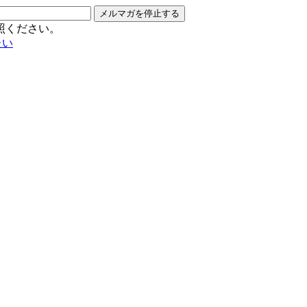
メルマガを停止する
照ください。
たい