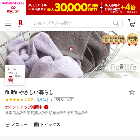
fit life やさしい暮らし
4.82
（
3,924
件）
ポイントアップ期間中
通常商品2倍 定期購入2倍 頒布会2倍 予約商品2倍
メニュー
トピックス