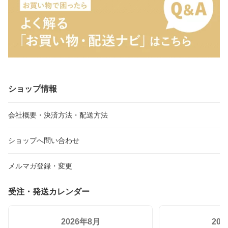
バスタオル 日本製 さっ
レー 夏 寝具 140×190 お
ト 出産祝い 結婚祝い 内
ぱりバスタオル 吸水 今
しゃれ 紫 ベージュ 紺 青
祝い 引っ越し 挨拶 退職
治タオルブランド 安心 of
水色 グレー 灰色 ansin
タオル anzen 無地 シン
uroバスタオル towe
春 夏 秋 冬 今
プル かわいい タオルセ
ット
ショップ情報
会社概要・決済方法・配送方法
ショップへ問い合わせ
メルマガ登録・変更
受注・発送カレンダー
2026年8月
20