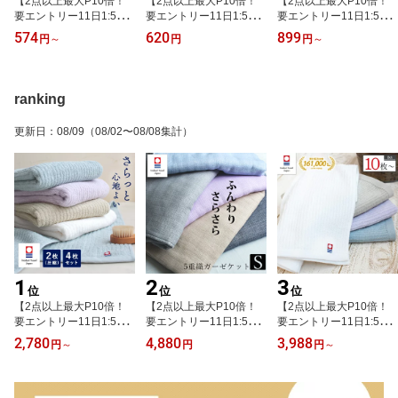
【2点以上最大P10倍！
【2点以上最大P10倍！
【2点以上最大P10倍！
要エントリー11日1:59
要エントリー11日1:59
要エントリー11日1:59
迄】今治タオル ショート
迄】すみっコぐらし フェ
迄】今治タオル スポーツ
574
620
899
円
～
円
円
～
フェイスタオル スリムフ
イスタオル キャラクター
タオル マフラータオル 1
ェイスタオル 1枚 3枚 10
グッズ 34x75cm すみっ
枚 2枚 5枚 セット 洗い替
枚 セット 洗い替え 21×7
こ こいぬ タオル 子供用
え 21×110 綿100％ 日本
0 綿100％ 日本製 薄手 吸
キッズ 赤ちゃん 幼稚園
製 ブランド 刺繍 薄手 吸
ranking
水 速乾 部屋干し 手拭き
保育園 準備 サンエック
水 速乾 ロングタオル ロ
タオル ハーフフェイスタ
ス 入園 入学 すみっこぐ
ングフェイスタオル 首に
更新日
：
08/09
（08/02〜08/08集計）
オル 小さめ 短め タオル
らし かわいい 女の子 し
掛けやすい 頭に巻きやす
掛け 花柄 おしゃれ ギフ
ろくま ぺんぎん とんか
い 持ち運び ジム 運動 部
ト
つ ねこ
活
1
2
3
位
位
位
【2点以上最大P10倍！
【2点以上最大P10倍！
【2点以上最大P10倍！
要エントリー11日1:59
要エントリー11日1:59
要エントリー11日1:59
迄】バスタオル 今治タオ
迄】ガーゼケット 今治
迄】今治タオル フェイス
2,780
4,880
3,988
円
～
円
円
～
ル 2枚 4枚 薄手 速乾 ホ
シングル 日本製 5重ガー
タオル 10枚セット まと
ワイトストライプ 60×12
ゼケット タオルケット
め買い 薄手 おしゃれ 今
0cm 62×120cm 圧縮 乾
薄手 綿100% お洒落 子
治 ブランド 綿100% 日
きやすい まとめ買い 白
供 ガーゼ 無地 シャンブ
本製 安心 キッチン ギフ