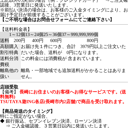
上記以外の決済の場合（例：クレジットカード） ⇒ご注文確
認後、3営業日に発送いたします。
※前払い決済の場合は、お客様のご入金タイミングにより、お
届け予定日が前後することがございます。
【ご不明な場合はお問合せフォームにてご連絡下さい】
【送料料金表】
1～12個
13～24個
25～36個
37～999,999,999個
送料
200円
400円
600円
800円
高額購入
お届け先１件につき、合計 3979円以上ご注文いた
割引特典
だいた場合、送料が 0円になります。
送料分消
この料金には消費税が 含まれています。
費税
離島他の
離島・一部地域でも追加送料がかかることはありま
扱い
せん。
店頭受取
【備考】
長崎にお住まいのお客様へお得なサービスです。(送
料無料)
TSUTAYA遊ING各店(長崎市内2店舗)で商品を受け取れます。
【商品発送のタイミング】
特にご指定がない場合、
◆ 銀行振込、セブンイレブン決済、ローソン決済
⇒ ご入金確認後、３営業日以内に発送いたします。