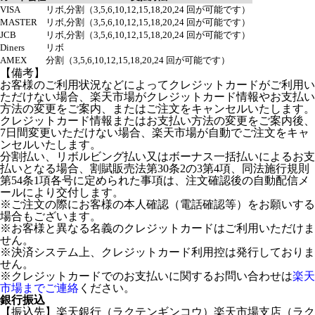
VISA
リボ,分割（3,5,6,10,12,15,18,20,24 回が可能です）
MASTER
リボ,分割（3,5,6,10,12,15,18,20,24 回が可能です）
JCB
リボ,分割（3,5,6,10,12,15,18,20,24 回が可能です）
Diners
リボ
AMEX
分割（3,5,6,10,12,15,18,20,24 回が可能です）
【備考】
お客様のご利用状況などによってクレジットカードがご利用い
ただけない場合、楽天市場がクレジットカード情報やお支払い
方法の変更をご案内、またはご注文をキャンセルいたします。
クレジットカード情報またはお支払い方法の変更をご案内後、
7日間変更いただけない場合、楽天市場が自動でご注文をキャ
ンセルいたします。
分割払い、リボルビング払い又はボーナス一括払いによるお支
払いとなる場合、割賦販売法第30条2の3第4項、同法施行規則
第54条1項各号に定められた事項は、注文確認後の自動配信メ
ールにより交付します。
※ご注文の際にお客様の本人確認（電話確認等）をお願いする
場合もございます。
※お客様と異なる名義のクレジットカードはご利用いただけま
せん。
※決済システム上、クレジットカード利用控は発行しておりま
せん。
※クレジットカードでのお支払いに関するお問い合わせは
楽天
市場までご連絡
ください。
銀行振込
【振込先】楽天銀行（ラクテンギンコウ）楽天市場支店（ラク