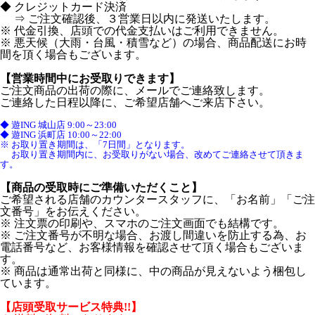
◆ クレジットカード決済
⇒ ご注文確認後、３営業日以内に発送いたします。
※ 代金引換、店頭での代金支払いはご利用できません。
※ 悪天候（大雨・台風・積雪など）の場合、商品配送にお時
間を頂く場合もございます。
【営業時間中にお受取りできます】
ご注文商品の出荷の際に、メールでご連絡致します。
ご連絡した日程以降に、ご希望店舗へご来店下さい。
◆ 遊ING 城山店 9:00～23:00
◆ 遊ING 浜町店 10:00～22:00
※ お取り置き期間は、「7日間」となります。
お取り置き期間内に、お受取りがない場合、改めてご連絡させて頂きま
す。
【商品の受取時にご準備いただくこと】
ご希望される店舗のカウンタースタッフに、「お名前」「ご注
文番号」をお伝えください。
※ 注文票の印刷や、スマホのご注文画面でも結構です。
※ ご注文番号が不明な場合、お渡し間違いを防止する為、お
電話番号など、お客様情報を確認させて頂く場合もございま
す。
※ 商品は通常出荷と同様に、中の商品が見えないよう梱包し
ています。
【店頭受取サービス特典!!】