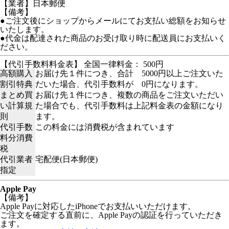
【業者】日本郵便
【備考】
●ご注文後にショップからメールにてお支払い総額をお知らせ
いたします。
●代金は配達された商品のお受け取り時に配送員にお支払いく
ださい。
【代引手数料料金表】 全国一律料金： 500円
高額購入
お届け先１件につき、合計 5000円以上ご注文いた
割引特典
だいた場合、代引手数料が 0円になります。
まとめ買
お届け先１件につき、複数の商品をご注文いただい
い計算規
た場合でも、代引手数料は上記料金表の金額になり
則
ます。
代引手数
この料金には消費税が含まれています
料分消費
税
代引業者
宅配便(日本郵便)
指定
Apple Pay
【備考】
Apple Payに対応したiPhoneでお支払いいただけます。
ご注文を確定する直前に、Apple Payの認証を行っていただき
ます。