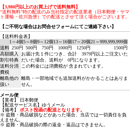
【3,980円以上のお買上げで送料無料】
“送料無料”時の配送のみ当社指定の配送業者（日本郵便・ヤマ
ト運輸・佐川急便）での配送とさせて頂く場合がございます。
【ご不明な場合はお問合せフォームにてご連絡下さい】
【送料料金表】
1～4個
5～8個
9～12個
13～16個
17～20個
21～999,999,999個
送料
250円
500円
750円
1000円
1250円
1500円
高額購入
お届け先１件につき、合計 3979円以上ご注文いた
割引特典
だいた場合、送料が 0円になります。
送料分消
この料金には消費税が 含まれています。
費税
離島他の
離島・一部地域でも追加送料がかかることはありま
扱い
せん。
メール便
【業者】 日本郵便
【配送サービス名】ゆうメール
【備考】
ポスト投函の配送となります。
※ 盗難・商品破損などがあった場合、当店では一切責任を負
えません。
※ 盗難・商品破損の際の返金・返品はできません。