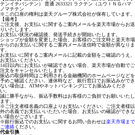
テンイチバシテン） 普通 2633321 ラクテン（ユウＩＮＧハマ
ノマチテン
※この口座の権利は楽天グループ株式会社が保有しています。
【備考】
ご注文後、お支払いに関するご案内メールを楽天市場からお送
りいたします。
お支払い状況の確認後、発送手続きが開始いたします。
ショップが金額を変更した場合、お客様のご注文時と楽天市場
からのお支払いに関するご案内メール送信時で金額が異なりま
す。
お支払いに関するご案内メールに記載の金額をご確認のうえ、
お支払いください。
14日以内にお支払いが確認できない場合、楽天市場が自動でご
注文をキャンセルいたします。
振込の取扱時間はご利用される金融機関のホームページなどを
予めご確認ください。連休時など、銀行窓口でお振込みができ
ない場合は、ATMやネットバンキングにてお振込みくださ
い。
誠に勝手ながら、振込手数料はお客様のご負担でお願いいたし
ます。
※ご注文者様名義の口座よりお支払いください。ご注文者様以
外の名義でお支払いいただいた場合、お支払いの確認ができな
い場合がございます。
※銀行振込でのお支払いに関するお問い合わせは
楽天市場まで
ご連絡
ください。
代金引換