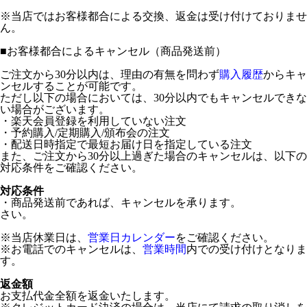
※当店ではお客様都合による交換、返金は受け付けておりませ
ん。
■
お客様都合によるキャンセル（商品発送前）
ご注文から30分以内は、理由の有無を問わず
購入履歴
からキャ
ンセルすることが可能です。
ただし以下の場合においては、30分以内でもキャンセルできな
い場合がございます。
・楽天会員登録を利用していない注文
・予約購入/定期購入/頒布会の注文
・配送日時指定で最短お届け日を指定している注文
また、ご注文から30分以上過ぎた場合のキャンセルは、以下の
対応条件をご確認ください。
対応条件
・商品発送前であれば、キャンセルを承ります。
さい。
※当店休業日は、
営業日カレンダー
をご確認ください。
※お電話でのキャンセルは、
営業時間
内での受け付けとなりま
す。
返金額
お支払代金全額を返金いたします。