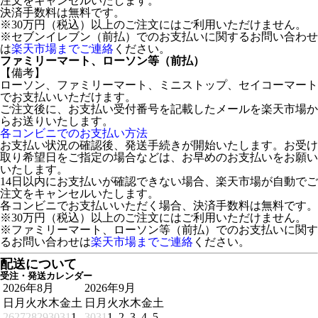
注文をキャンセルいたします。
決済手数料は無料です。
※30万円（税込）以上のご注文にはご利用いただけません。
※セブンイレブン（前払）でのお支払いに関するお問い合わせ
は
楽天市場までご連絡
ください。
ファミリーマート、ローソン等（前払）
【備考】
ローソン、ファミリーマート、ミニストップ、セイコーマート
でお支払いいただけます。
ご注文後に、お支払い受付番号を記載したメールを楽天市場か
らお送りいたします。
各コンビニでのお支払い方法
お支払い状況の確認後、発送手続きが開始いたします。お受け
取り希望日をご指定の場合などは、お早めのお支払いをお願い
いたします。
14日以内にお支払いが確認できない場合、楽天市場が自動でご
注文をキャンセルいたします。
各コンビニでお支払いいただく場合、決済手数料は無料です。
※30万円（税込）以上のご注文にはご利用いただけません。
※ファミリーマート、ローソン等（前払）でのお支払いに関す
るお問い合わせは
楽天市場までご連絡
ください。
配送について
受注・発送カレンダー
2026年8月
2026年9月
日
月
火
水
木
金
土
日
月
火
水
木
金
土
26
27
28
29
30
31
1
30
31
1
2
3
4
5