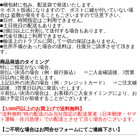
■梱包材に包み、配送袋で発送いたします。
※ ポスト投函になりますので、ポストに鍵が付いていない場
合は 盗難が発生することもございますので注意下さい。
■日付、時間指定はご利用できません。
■土日祝日の配送もあります。
■2個口以上に分割して送付する場合もあります。
■代金引換はご利用できません。
■輸送上のトラブルに関して一切の保証はありません。
■住所不備があった場合の送料は、往復分ご請求させて頂きま
す。
商品発送のタイミング
特にご指定がない場合、
前払い決済の場合（例：銀行振込） ⇒ご入金確認後、3営業
日以内に発送いたします。
上記以外の決済の場合（例：クレジットカード） ⇒ご注文確
認後、3営業日以内に発送いたします。
※前払い決済の場合は、お客様のご入金タイミングにより、お
届け予定日が前後することがございます。
【3,980円以上のお買上げで送料無料】
“送料無料”時の配送のみ当社指定の配送業者（日本郵便・ヤマ
ト運輸・佐川急便）での配送とさせて頂く場合がございます。
【ご不明な場合はお問合せフォームにてご連絡下さい】