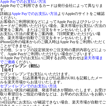
Apple Payでのお支払い方法
Apple Payでご利用できるカードは発行会社によって異なりま
す。
詳細は
Apple Payでのお支払い方法
よりAppleのサイトをご確認
ください。
お客様のご利用状況などによってApple Payおよびクレジット
カードがご利用いただけない場合、楽天市場がお支払い方法の
変更をご案内、またはご注文をキャンセルいたします。
お支払い方法の変更をご案内後、7日間変更いただけない場
合、楽天市場が自動でご注文をキャンセルいたします。
iPhone以外の端末からのご購入時はApple Payをご利用いただく
ことができません。
その他、ショップの設定状況やご注文時の選択内容などによっ
て、Apple Payがご利用いただけない場合がございます。
※Apple Payでのお支払いに関するお問い合わせは
楽天市場ま
でご連絡
ください。
セブンイレブン（前払）
【備考】
セブンイレブンでお支払いいただけます。
ご注文後に、払込票番号および払込票のURLを記載したメー
ルを楽天市場からお送りいたします。
セブンイレブンでのお支払い方法
お支払い状況の確認後、発送手続きが開始いたします。お受け
取り希望日をご指定の場合などは、お早めのお支払いをお願い
いたします。
14日以内にお支払いが確認できない場合、楽天市場が自動でご