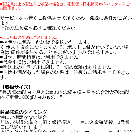
■配達員による配送をご希望の場合は、宅配便（日本郵便 ゆうパック）をご
指定下さい。
サービスをお安くご提供させて頂くため、発送に条件がござい
ます。
下記の注意点を必ずご確認ください。
■土日祝日の配送はございません。
■梱包材に包み、配送袋で発送いたします。
※ ポスト投函になりますので、ポストに鍵が付いていない場
合は 盗難が発生することもございますので注意下さい。
■日付、時間指定はご利用できません。
■代金引換はご利用できません。
■輸送上のトラブルに関して一切の保証はありません。
■住所不備があった場合の送料は、往復分ご請求させて頂きま
す。
【取扱サイズ】
"長辺40cm以内・厚さ2cm以内の縦＋横＋厚さの合計が70cm以
内で重量1,000g以内のもの。"
商品発送のタイミング
特にご指定がない場合、
前払い決済の場合（例：銀行振込） ⇒ご入金確認後、3営業
日に発送いたします。