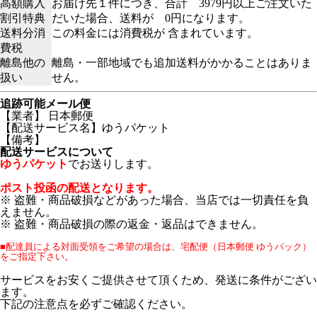
高額購入
お届け先１件につき、合計 3979円以上ご注文いた
割引特典
だいた場合、送料が 0円になります。
送料分消
この料金には消費税が 含まれています。
費税
離島他の
離島・一部地域でも追加送料がかかることはありま
扱い
せん。
追跡可能メール便
【業者】 日本郵便
【配送サービス名】ゆうパケット
【備考】
配送サービスについて
ゆうパケット
でお送りします。
ポスト投函の配送となります。
※ 盗難・商品破損などがあった場合、当店では一切責任を負
えません。
※ 盗難・商品破損の際の返金・返品はできません。
■配達員による対面受領をご希望の場合は、宅配便（日本郵便 ゆうパック）
をご指定下さい。
サービスをお安くご提供させて頂くため、発送に条件がござい
ます。
下記の注意点を必ずご確認ください。