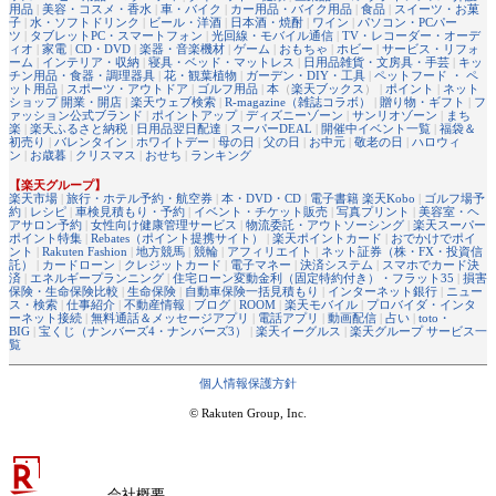
用品
|
美容・コスメ・香水
|
車・バイク
|
カー用品・バイク用品
|
食品
|
スイーツ・お菓
子
|
水・ソフトドリンク
|
ビール・洋酒
|
日本酒・焼酎
|
ワイン
|
パソコン・PCパー
ツ
|
タブレットPC・スマートフォン
|
光回線・モバイル通信
|
TV・レコーダー・オーデ
ィオ
|
家電
|
CD・DVD
|
楽器・音楽機材
|
ゲーム
|
おもちゃ
|
ホビー
|
サービス・リフォ
ーム
|
インテリア・収納
|
寝具・ベッド・マットレス
|
日用品雑貨・文房具・手芸
|
キッ
チン用品・食器・調理器具
|
花・観葉植物
|
ガーデン・DIY・工具
|
ペットフード ・ ペ
ット用品
|
スポーツ・アウトドア
|
ゴルフ用品
|
本
（
楽天ブックス
） |
ポイント
|
ネット
ショップ 開業・開店
|
楽天ウェブ検索
|
R-magazine（雑誌コラボ）
|
贈り物・ギフト
|
フ
ァッション公式ブランド
|
ポイントアップ
|
ディズニーゾーン
|
サンリオゾーン
|
まち
楽
|
楽天ふるさと納税
|
日用品翌日配達
|
スーパーDEAL
|
開催中イベント一覧
|
福袋＆
初売り
|
バレンタイン
|
ホワイトデー
|
母の日
|
父の日
|
お中元
|
敬老の日
|
ハロウィ
ン
|
お歳暮
|
クリスマス
|
おせち
|
ランキング
【楽天グループ】
楽天市場
|
旅行・ホテル予約・航空券
|
本・DVD・CD
|
電子書籍 楽天Kobo
|
ゴルフ場予
約
|
レシピ
|
車検見積もり・予約
|
イベント・チケット販売
|
写真プリント
|
美容室・ヘ
アサロン予約
|
女性向け健康管理サービス
|
物流委託・アウトソーシング
|
楽天スーパー
ポイント特集
|
Rebates（ポイント提携サイト）
|
楽天ポイントカード
|
おでかけでポイ
ント
|
Rakuten Fashion
|
地方競馬
|
競輪
|
アフィリエイト
|
ネット証券（株・FX・投資信
託）
|
カードローン
|
クレジットカード
|
電子マネー
|
決済システム
|
スマホでカード決
済
|
エネルギープランニング
|
住宅ローン変動金利（固定特約付き）・フラット35
|
損害
保険・生命保険比較
|
生命保険
|
自動車保険一括見積もり
|
インターネット銀行
|
ニュー
ス・検索
|
仕事紹介
|
不動産情報
|
ブログ
|
ROOM
|
楽天モバイル
|
プロバイダ・インタ
ーネット接続
|
無料通話＆メッセージアプリ
|
電話アプリ
|
動画配信
|
占い
|
toto・
BIG
|
宝くじ（ナンバーズ4・ナンバーズ3）
|
楽天イーグルス
|
楽天グループ サービス一
覧
個人情報保護方針
© Rakuten Group, Inc.
会社概要