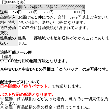
【送料料金表】
1～12個
13～24個
25～36個
37～999,999,999個
送料
250円
500円
750円
1000円
高額購入
お届け先１件につき、合計 3979円以上ご注文いた
割引特典
だいた場合、送料が 0円になります。
送料分消
この料金には消費税が 含まれています。
費税
離島他の
離島・一部地域でも追加送料がかかることはありま
扱い
せん。
追跡可能メール便
【備考】
中古CD送付用の配送方法となります。
※中古CDと中古DVDの同梱は「ゆうパック」のみ可能です。
配送サービスについて
日本郵便の「ゆうパケット」
でお送りします。
ポスト投函の配送となります。
※ 盗難・商品破損などがあった場合、当店では一切責任を負
えません。
※ 盗難・商品破損の際の返金・返品はできません。