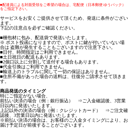
■配達員による対面受領をご希望の場合は、宅配便（日本郵便 ゆうパック）
をご指定下さい。
サービスをお安くご提供させて頂くため、発送に条件がござい
ます。
下記の注意点を必ずご確認ください。
■梱包材に包み、配送袋で発送いたします。
※ ポスト投函になりますので、ポストに鍵が付いていない場
合は 盗難が発生することもございますので注意下さい。
■日付、時間指定はご利用できません。
■土日祝日の配送もあります。
■2個口以上に分割して送付する場合もあります。
■代金引換はご利用できません。
■輸送上のトラブルに関して一切の保証はありません。
■住所不備があった場合の送料は、往復分ご請求させて頂きま
す。
商品発送のタイミング
特にご指定がない場合、
前払い決済の場合（例：銀行振込） ⇒ご入金確認後、3営業
日以内に発送いたします。
上記以外の決済の場合（例：クレジットカード） ⇒ご注文確
認後、3営業日以内に発送いたします。
※前払い決済の場合は、お客様のご入金タイミングにより、お
届け予定日が前後することがございます。