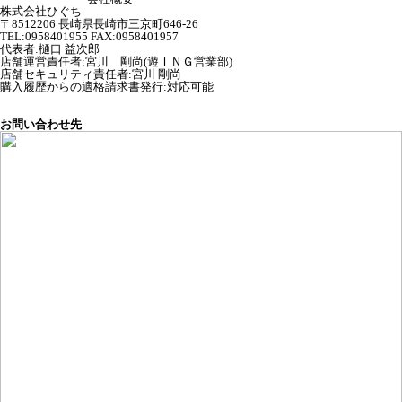
株式会社ひぐち
〒8512206 長崎県長崎市三京町646-26
TEL:0958401955 FAX:0958401957
代表者
:
樋口 益次郎
店舗運営責任者
:
宮川 剛尚(遊ＩＮＧ営業部)
店舗セキュリティ責任者
:
宮川 剛尚
購入履歴からの適格請求書発行:対応可能
お問い合わせ先