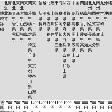
北海
北東
南東
関東
信越
北陸
東海
関西
中国
四国
北九
南九
沖縄
道
北
北
州
州
地
北海
青森
宮城
茨城
新潟
富山
岐阜
滋賀
鳥取
徳島
福岡
熊本
沖縄
域
道
県
県
県
県
県
県
県
県
県
県
県
県
詳
岩手
山形
栃木
長野
石川
静岡
京都
島根
香川
佐賀
宮崎
細
県
県
県
県
県
県
府
県
県
県
県
秋田
福島
群馬
福井
愛知
大阪
岡山
愛媛
長崎
鹿児
県
県
県
県
県
府
県
県
県
島
埼玉
三重
兵庫
広島
高知
大分
県
県
県
県
県
県
県
千葉
奈良
山口
県
県
県
東京
和歌
都
山
神奈
県
川
県
山梨
県
送
1700
1700
1700
1400
1400
1100
1100
1000
900
1000
700
700
1100
円
円
円
円
円
円
円
円
円
円
円
円
円
料