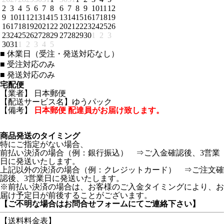
2
3
4
5
6
7
8
6
7
8
9
10
11
12
9
10
11
12
13
14
15
13
14
15
16
17
18
19
16
17
18
19
20
21
22
20
21
22
23
24
25
26
23
24
25
26
27
28
29
27
28
29
30
1
2
3
30
31
1
2
3
4
5
■
休業日（受注・発送対応なし）
■
受注対応のみ
■
発送対応のみ
宅配便
【業者】 日本郵便
【配送サービス名】ゆうパック
【備考】
日本郵便 配達員がお届け致します。
商品発送のタイミング
特にご指定がない場合、
前払い決済の場合（例：銀行振込） ⇒ご入金確認後、3営業
日に発送いたします。
上記以外の決済の場合（例：クレジットカード） ⇒ご注文確
認後、3営業日に発送いたします。
※前払い決済の場合は、お客様のご入金タイミングにより、お
届け予定日が前後することがございます。
【ご不明な場合はお問合せフォームにてご連絡下さい】
【送料料金表】