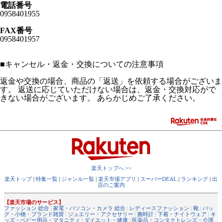
電話番号
0958401955
FAX番号
0958401957
■
キャンセル・返金・交換についての注意事項
返金や交換の場合、商品の「返送」を依頼する場合がございま
す。 返送に応じていただけない場合は、返金・交換対応がで
きない場合がございます。 あらかじめご了承ください。
楽天トップへ >>
楽天トップ
|
特集一覧
|
ジャンル一覧
|
楽天市場アプリ
|
スーパーDEAL
|
ランキング
|
出
店のご案内
【楽天市場のサービス】
ファッション 総合
|
家電・パソコン・カメラ 総合
|
レディースファッション
|
靴
|
バッ
グ・小物・ブランド雑貨
|
ジュエリー・アクセサリー
|
腕時計
|
下着・ナイトウェア
|
キ
ッズ・ベビー用品・マタニティ
|
ダイエット・健康
|
医薬品・コンタクトレンズ・介護