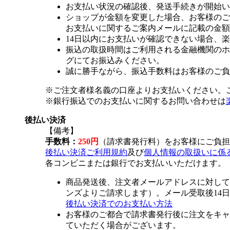
お支払い状況の確認後、発送手続きが開始い
ショップが金額を変更した場合、お客様のご
お支払いに関するご案内メールに記載の金額
14日以内にお支払いが確認できない場合、
振込の取扱時間はご利用される金融機関のホ
グにてお振込みください。
誠に勝手ながら、振込手数料はお客様のご負
※ご注文者様名義の口座よりお支払いください。
※銀行振込でのお支払いに関するお問い合わせは
後払い決済
【備考】
手数料：
250円
（請求書発行料）をお客様にご負担
後払い決済ご利用規約
及び
個人情報の取扱いに係
各コンビニまたは銀行でお支払いいただけます。
商品発送後、注文者メールアドレスに対して
ンズよりご請求します）。メール受取後14
後払い決済でのお支払い方法
お客様のご都合で請求書発行後に注文をキャ
ていただく場合がございます。