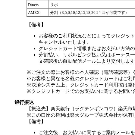
Diners
リボ
AMEX
分割（3,5,6,10,12,15,18,20,24 回が可能です）
【備考】
お客様のご利用状況などによってクレジット
キャンセルいたします。
クレジットカード情報またはお支払い方法の
分割払い、リボルビング払い又はボーナス一括
文確認後の自動配信メールにより交付します
※ご注文の際にお客様の本人確認（電話確認等）
※お客様と異なる名義のクレジットカードはご利
※決済システム上、クレジットカード利用控は発
※クレジットカードでのお支払いに関するお問い
銀行振込
【振込先】楽天銀行（ラクテンギンコウ）楽天市場支
※この口座の権利は楽天グループ株式会社が保有
【備考】
ご注文後、お支払いに関するご案内メールを