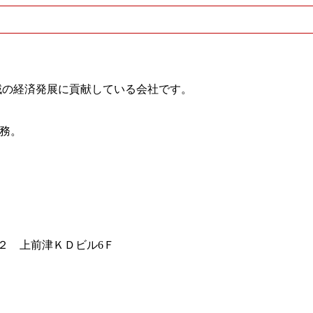
域の経済発展に貢献している会社です。
業務。
３２ 上前津ＫＤビル6Ｆ