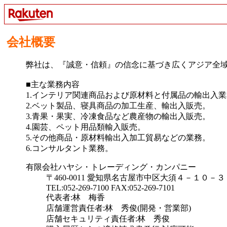
会社概要
弊社は、『誠意・信頼』の信念に基づき広くアジア全
■主な業務内容
1.インテリア関連商品および原材料と付属品の輸出入
2.ベット製品、寝具商品の加工生産、輸出入販売。
3.青果・果実、冷凍食品など農産物の輸出入販売。
4.園芸、ペット用品類輸入販売。
5.その他商品・原材料輸出入加工貿易などの業務。
6.コンサルタント業務。
有限会社ハヤシ・トレーディング・カンパニー
〒460-0011 愛知県名古屋市中区大須４－１０－
TEL:052-269-7100 FAX:052-269-7101
代表者:林 梅香
店舗運営責任者:林 秀俊(開発・営業部)
店舗セキュリティ責任者:林 秀俊