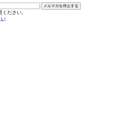
メルマガを停止する
照ください。
たい