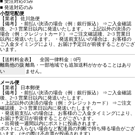
■
受注対応のみ
■
発送対応のみ
小型宅配便
【業者】 佐川急便
【備考】・前払い決済の場合（例：銀行振込） ⇒ご入金確認
後、2~3 営業日以内に発送いたします。 ・上記以外の決済の
場合（例：クレジットカード） ⇒ご注文確認後、2~3 営業日
以内に発送いたします。 ・発送前支払いの場合は、お客様の
ご入金タイミングにより、お届け予定日が前後することがござ
います。
【送料料金表】
全国一律料金：0円
離島他の扱
離島・一部地域でも追加送料がかかることはあり
い
ません。
メール便
【業者】 日本郵便
【備考】・前払い決済の場合（例：銀行振込） ⇒ご入金確認
後、2~3 営業日以内に発送いたします。
・上記以外の決済の場合（例：クレジットカード） ⇒ご注文
確認後、2~3 営業日以内に発送いたします。
・発送前支払いの場合は、お客様のご入金タイミングにより、
お届け予定日が前後することがございます。
・出荷後一週間以内にポストに投函されます。
ポストに入らない場合など配達員の判断で持ち帰る場合がござ
います。(その際は不在票が投函されます)