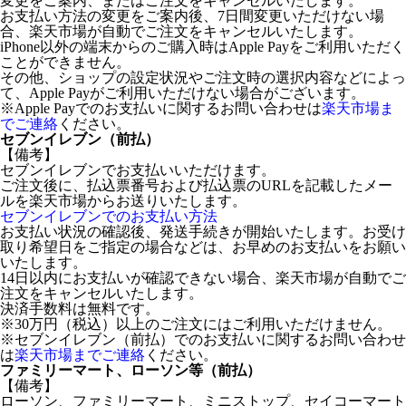
変更をご案内、またはご注文をキャンセルいたします。
お支払い方法の変更をご案内後、7日間変更いただけない場
合、楽天市場が自動でご注文をキャンセルいたします。
iPhone以外の端末からのご購入時はApple Payをご利用いただく
ことができません。
その他、ショップの設定状況やご注文時の選択内容などによっ
て、Apple Payがご利用いただけない場合がございます。
※Apple Payでのお支払いに関するお問い合わせは
楽天市場ま
でご連絡
ください。
セブンイレブン（前払）
【備考】
セブンイレブンでお支払いいただけます。
ご注文後に、払込票番号および払込票のURLを記載したメー
ルを楽天市場からお送りいたします。
セブンイレブンでのお支払い方法
お支払い状況の確認後、発送手続きが開始いたします。お受け
取り希望日をご指定の場合などは、お早めのお支払いをお願い
いたします。
14日以内にお支払いが確認できない場合、楽天市場が自動でご
注文をキャンセルいたします。
決済手数料は無料です。
※30万円（税込）以上のご注文にはご利用いただけません。
※セブンイレブン（前払）でのお支払いに関するお問い合わせ
は
楽天市場までご連絡
ください。
ファミリーマート、ローソン等（前払）
【備考】
ローソン、ファミリーマート、ミニストップ、セイコーマート