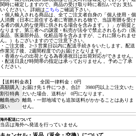
関時に確定しますので、商品の受け取り時に着払いでお 支払
いください。 詳細は
こちら
ご確認下さい。
・個人輸入される商品は、全てご注文者自身の「個人使用・個
人消費（日本に居住する者に寄贈される物で、当該寄贈を受け
る者の個人的な使用に供される場合を含みます。）」が前提と
なります。第三者への譲渡・転売が法令で禁止されるもの（医
薬品、医薬部外品、化粧品等を含みますが、これに限られませ
ん。）もございますのでご注意下さい。
・ご注文後、2~3 営業日以内に配送手続きをいたします。配送
作業完了後、2週間程度でのお届けとなります。
・香港からの出荷となる為香港祝日は出荷対応ができません。
・配送日及び時間帯の指定は承っておりません 。予めご了承
ください。
【送料料金表】
全国一律料金：0円
高額購入
お届け先１件につき、合計 3980円以上ご注文いた
割引特典
だいた場合、送料が 0円になります。
離島他の
離島・一部地域でも追加送料がかかることはありま
扱い
せん。
海外配送について
当店は海外へ発送を行っていません
キャンセル・返品（返金・交換）について