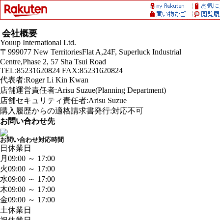
会社概要
Youup International Ltd.
〒999077 New TerritoriesFlat A,24F, Superluck Industrial
Centre,Phase 2, 57 Sha Tsui Road
TEL:85231620824 FAX:85231620824
代表者:Roger Li Kin Kwan
店舗運営責任者:Arisu Suzue(Planning Department)
店舗セキュリティ責任者:Arisu Suzue
購入履歴からの適格請求書発行:対応不可
お問い合わせ先
お問い合わせ対応時間
日
休業日
月
09:00 ～ 17:00
火
09:00 ～ 17:00
水
09:00 ～ 17:00
木
09:00 ～ 17:00
金
09:00 ～ 17:00
土
休業日