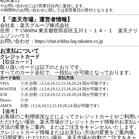
祝
休業日
※お問い合わせには3営業日以内に返信します。
※時間外のお問い合わせに関しては翌営業日の受付となります。
【「楽天市場」運営者情報】
会社名：楽天グループ株式会社
住所：〒1580094 東京都世田谷区玉川１－１４－１ 楽天クリ
ムゾンハウス
お問い合わせ：https://chat.ichiba.faq.rakuten.co.jp
お支払について
クレジットカード
【取扱カード】
取り扱いカードは以下のとおりです。
すべてのカード会社で、一括払いが可能となっております。
カード会社
支払方法
VISA
リボ,分割（3,5,6,10,12,15,18,20,24 回が可能です）
MASTER
リボ,分割（3,5,6,10,12,15,18,20,24 回が可能です）
JCB
リボ,分割（3,5,6,10,12,15,18,20,24 回が可能です）
Diners
リボ
AMEX
分割（3,5,6,10,12,15,18,20,24 回が可能です）
【備考】
お客様のご利用状況などによってクレジットカードがご利用い
ただけない場合、楽天市場がクレジットカード情報やお支払い
方法の変更をご案内、またはご注文をキャンセルいたします。
クレジットカード情報またはお支払い方法の変更をご案内後、
7日間変更いただけない場合、楽天市場が自動でご注文をキャ