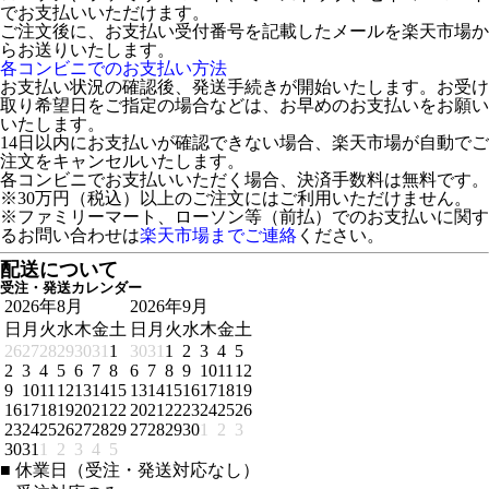
でお支払いいただけます。
ご注文後に、お支払い受付番号を記載したメールを楽天市場か
らお送りいたします。
各コンビニでのお支払い方法
お支払い状況の確認後、発送手続きが開始いたします。お受け
取り希望日をご指定の場合などは、お早めのお支払いをお願い
いたします。
14日以内にお支払いが確認できない場合、楽天市場が自動でご
注文をキャンセルいたします。
各コンビニでお支払いいただく場合、決済手数料は無料です。
※30万円（税込）以上のご注文にはご利用いただけません。
※ファミリーマート、ローソン等（前払）でのお支払いに関す
るお問い合わせは
楽天市場までご連絡
ください。
配送について
受注・発送カレンダー
2026年8月
2026年9月
日
月
火
水
木
金
土
日
月
火
水
木
金
土
26
27
28
29
30
31
1
30
31
1
2
3
4
5
2
3
4
5
6
7
8
6
7
8
9
10
11
12
9
10
11
12
13
14
15
13
14
15
16
17
18
19
16
17
18
19
20
21
22
20
21
22
23
24
25
26
23
24
25
26
27
28
29
27
28
29
30
1
2
3
30
31
1
2
3
4
5
■
休業日（受注・発送対応なし）