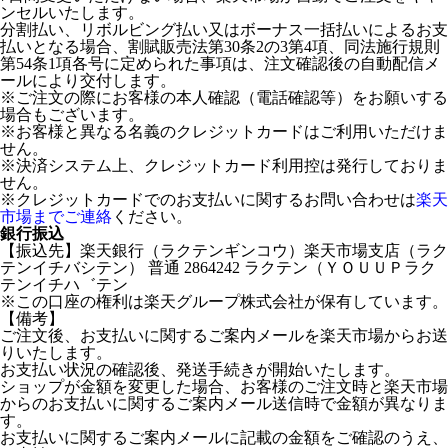
ンセルいたします。
分割払い、リボルビング払い又はボーナス一括払いによるお支
払いとなる場合、割賦販売法第30条2の3第4項、同法施行規則
第54条1項各号に定められた事項は、注文確認後の自動配信メ
ールにより交付します。
※ご注文の際にお客様の本人確認（電話確認等）をお願いする
場合もございます。
※お客様と異なる名義のクレジットカードはご利用いただけま
せん。
※決済システム上、クレジットカード利用控は発行しておりま
せん。
※クレジットカードでのお支払いに関するお問い合わせは
楽天
市場までご連絡
ください。
銀行振込
【振込先】楽天銀行（ラクテンギンコウ）楽天市場支店（ラク
テンイチバシテン） 普通 2864242 ラクテン（ＹＯＵＵＰラク
テンイチハ゛テン
※この口座の権利は楽天グループ株式会社が保有しています。
【備考】
ご注文後、お支払いに関するご案内メールを楽天市場からお送
りいたします。
お支払い状況の確認後、発送手続きが開始いたします。
ショップが金額を変更した場合、お客様のご注文時と楽天市場
からのお支払いに関するご案内メール送信時で金額が異なりま
す。
お支払いに関するご案内メールに記載の金額をご確認のうえ、