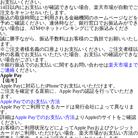
お支払いください。
14日以内にお支払いが確認できない場合、楽天市場が自動でご
注文をキャンセルいたします。
振込の取扱時間はご利用される金融機関のホームページなどを
予めご確認ください。連休時など、銀行窓口でお振込みができ
ない場合は、ATMやネットバンキングにてお振込みくださ
い。
誠に勝手ながら、振込手数料はお客様のご負担でお願いいたし
ます。
※ご注文者様名義の口座よりお支払いください。ご注文者様以
外の名義でお支払いいただいた場合、お支払いの確認ができな
い場合がございます。
※銀行振込でのお支払いに関するお問い合わせは
楽天市場まで
ご連絡
ください。
Apple Pay
【備考】
Apple Payに対応したiPhoneでお支払いいただけます。
ご注文を確定する直前に、Apple Payの認証を行っていただき
ます。
Apple Payでのお支払い方法
Apple Payでご利用できるカードは発行会社によって異なりま
す。
詳細は
Apple Payでのお支払い方法
よりAppleのサイトをご確認
ください。
お客様のご利用状況などによってApple Payおよびクレジット
カードがご利用いただけない場合、楽天市場がお支払い方法の