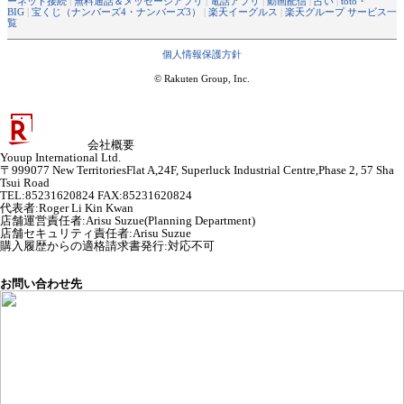
ーネット接続
|
無料通話＆メッセージアプリ
|
電話アプリ
|
動画配信
|
占い
|
toto・
BIG
|
宝くじ（ナンバーズ4・ナンバーズ3）
|
楽天イーグルス
|
楽天グループ サービス一
覧
個人情報保護方針
© Rakuten Group, Inc.
会社概要
Youup International Ltd.
〒999077 New TerritoriesFlat A,24F, Superluck Industrial Centre,Phase 2, 57 Sha
Tsui Road
TEL:85231620824 FAX:85231620824
代表者
:
Roger Li Kin Kwan
店舗運営責任者
:
Arisu Suzue(Planning Department)
店舗セキュリティ責任者
:
Arisu Suzue
購入履歴からの適格請求書発行:対応不可
お問い合わせ先