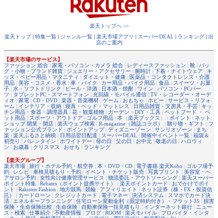
楽天トップへ >>
楽天トップ
|
特集一覧
|
ジャンル一覧
|
楽天市場アプリ
|
スーパーDEAL
|
ランキング
|
出
店のご案内
【楽天市場のサービス】
ファッション 総合
|
家電・パソコン・カメラ 総合
|
レディースファッション
|
靴
|
バッ
グ・小物・ブランド雑貨
|
ジュエリー・アクセサリー
|
腕時計
|
下着・ナイトウェア
|
キ
ッズ・ベビー用品・マタニティ
|
ダイエット・健康
|
医薬品・コンタクトレンズ・介護
用品
|
美容・コスメ・香水
|
車・バイク
|
カー用品・バイク用品
|
食品
|
スイーツ・お菓
子
|
水・ソフトドリンク
|
ビール・洋酒
|
日本酒・焼酎
|
ワイン
|
パソコン・PCパー
ツ
|
タブレットPC・スマートフォン
|
光回線・モバイル通信
|
TV・レコーダー・オーデ
ィオ
|
家電
|
CD・DVD
|
楽器・音楽機材
|
ゲーム
|
おもちゃ
|
ホビー
|
サービス・リフォ
ーム
|
インテリア・収納
|
寝具・ベッド・マットレス
|
日用品雑貨・文房具・手芸
|
キッ
チン用品・食器・調理器具
|
花・観葉植物
|
ガーデン・DIY・工具
|
ペットフード ・ ペ
ット用品
|
スポーツ・アウトドア
|
ゴルフ用品
|
本
（
楽天ブックス
） |
ポイント
|
ネット
ショップ 開業・開店
|
楽天ウェブ検索
|
R-magazine（雑誌コラボ）
|
贈り物・ギフト
|
フ
ァッション公式ブランド
|
ポイントアップ
|
ディズニーゾーン
|
サンリオゾーン
|
まち
楽
|
楽天ふるさと納税
|
日用品翌日配達
|
スーパーDEAL
|
開催中イベント一覧
|
福袋＆
初売り
|
バレンタイン
|
ホワイトデー
|
母の日
|
父の日
|
お中元
|
敬老の日
|
ハロウィ
ン
|
お歳暮
|
クリスマス
|
おせち
|
ランキング
【楽天グループ】
楽天市場
|
旅行・ホテル予約・航空券
|
本・DVD・CD
|
電子書籍 楽天Kobo
|
ゴルフ場予
約
|
レシピ
|
車検見積もり・予約
|
イベント・チケット販売
|
写真プリント
|
美容室・ヘ
アサロン予約
|
女性向け健康管理サービス
|
物流委託・アウトソーシング
|
楽天スーパー
ポイント特集
|
Rebates（ポイント提携サイト）
|
楽天ポイントカード
|
おでかけでポイ
ント
|
Rakuten Fashion
|
地方競馬
|
競輪
|
アフィリエイト
|
ネット証券（株・FX・投資信
託）
|
カードローン
|
クレジットカード
|
電子マネー
|
決済システム
|
スマホでカード決
済
|
エネルギープランニング
|
住宅ローン変動金利（固定特約付き）・フラット35
|
損害
保険・生命保険比較
|
生命保険
|
自動車保険一括見積もり
|
インターネット銀行
|
ニュー
ス・検索
|
仕事紹介
|
不動産情報
|
ブログ
|
ROOM
|
楽天モバイル
|
プロバイダ・インタ