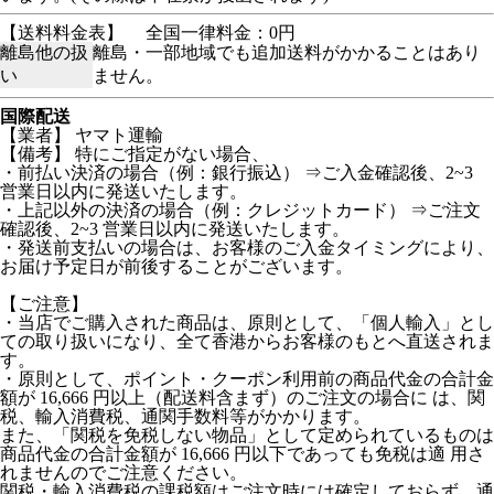
【送料料金表】
全国一律料金：0円
離島他の扱
離島・一部地域でも追加送料がかかることはあり
い
ません。
国際配送
【業者】 ヤマト運輸
【備考】
特にご指定がない場合、
・前払い決済の場合（例：銀行振込） ⇒ご入金確認後、2~3
営業日以内に発送いたします。
・上記以外の決済の場合（例：クレジットカード） ⇒ご注文
確認後、2~3 営業日以内に発送いたします。
・発送前支払いの場合は、お客様のご入金タイミングにより、
お届け予定日が前後することがございます。
【ご注意】
・当店でご購入された商品は、原則として、「個人輸入」とし
ての取り扱いになり、全て香港からお客様のもとへ直送されま
す。
・原則として、ポイント・クーポン利用前の商品代金の合計金
額が 16,666 円以上（配送料含まず）のご注文の場合に は、関
税、輸入消費税、通関手数料等がかかります。
また、「関税を免税しない物品」として定められているものは
商品代金の合計金額が 16,666 円以下であっても免税は適 用さ
れませんのでご注意ください。
関税・輸入消費税の課税額はご注文時には確定しておらず、通