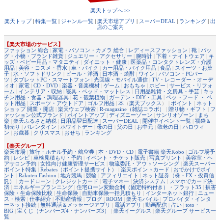
楽天トップへ >>
楽天トップ
|
特集一覧
|
ジャンル一覧
|
楽天市場アプリ
|
スーパーDEAL
|
ランキング
|
出
店のご案内
【楽天市場のサービス】
ファッション 総合
|
家電・パソコン・カメラ 総合
|
レディースファッション
|
靴
|
バッ
グ・小物・ブランド雑貨
|
ジュエリー・アクセサリー
|
腕時計
|
下着・ナイトウェア
|
キ
ッズ・ベビー用品・マタニティ
|
ダイエット・健康
|
医薬品・コンタクトレンズ・介護
用品
|
美容・コスメ・香水
|
車・バイク
|
カー用品・バイク用品
|
食品
|
スイーツ・お菓
子
|
水・ソフトドリンク
|
ビール・洋酒
|
日本酒・焼酎
|
ワイン
|
パソコン・PCパー
ツ
|
タブレットPC・スマートフォン
|
光回線・モバイル通信
|
TV・レコーダー・オーデ
ィオ
|
家電
|
CD・DVD
|
楽器・音楽機材
|
ゲーム
|
おもちゃ
|
ホビー
|
サービス・リフォ
ーム
|
インテリア・収納
|
寝具・ベッド・マットレス
|
日用品雑貨・文房具・手芸
|
キッ
チン用品・食器・調理器具
|
花・観葉植物
|
ガーデン・DIY・工具
|
ペットフード ・ ペ
ット用品
|
スポーツ・アウトドア
|
ゴルフ用品
|
本
（
楽天ブックス
） |
ポイント
|
ネット
ショップ 開業・開店
|
楽天ウェブ検索
|
R-magazine（雑誌コラボ）
|
贈り物・ギフト
|
フ
ァッション公式ブランド
|
ポイントアップ
|
ディズニーゾーン
|
サンリオゾーン
|
まち
楽
|
楽天ふるさと納税
|
日用品翌日配達
|
スーパーDEAL
|
開催中イベント一覧
|
福袋＆
初売り
|
バレンタイン
|
ホワイトデー
|
母の日
|
父の日
|
お中元
|
敬老の日
|
ハロウィ
ン
|
お歳暮
|
クリスマス
|
おせち
|
ランキング
【楽天グループ】
楽天市場
|
旅行・ホテル予約・航空券
|
本・DVD・CD
|
電子書籍 楽天Kobo
|
ゴルフ場予
約
|
レシピ
|
車検見積もり・予約
|
イベント・チケット販売
|
写真プリント
|
美容室・ヘ
アサロン予約
|
女性向け健康管理サービス
|
物流委託・アウトソーシング
|
楽天スーパー
ポイント特集
|
Rebates（ポイント提携サイト）
|
楽天ポイントカード
|
おでかけでポイ
ント
|
Rakuten Fashion
|
地方競馬
|
競輪
|
アフィリエイト
|
ネット証券（株・FX・投資信
託）
|
カードローン
|
クレジットカード
|
電子マネー
|
決済システム
|
スマホでカード決
済
|
エネルギープランニング
|
住宅ローン変動金利（固定特約付き）・フラット35
|
損害
保険・生命保険比較
|
生命保険
|
自動車保険一括見積もり
|
インターネット銀行
|
ニュー
ス・検索
|
仕事紹介
|
不動産情報
|
ブログ
|
ROOM
|
楽天モバイル
|
プロバイダ・インタ
ーネット接続
|
無料通話＆メッセージアプリ
|
電話アプリ
|
動画配信
|
占い
|
toto・
BIG
|
宝くじ（ナンバーズ4・ナンバーズ3）
|
楽天イーグルス
|
楽天グループ サービス一
覧