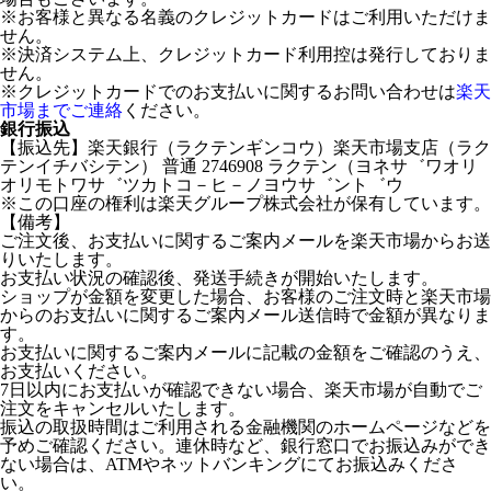
※お客様と異なる名義のクレジットカードはご利用いただけま
せん。
※決済システム上、クレジットカード利用控は発行しておりま
せん。
※クレジットカードでのお支払いに関するお問い合わせは
楽天
市場までご連絡
ください。
銀行振込
【振込先】楽天銀行（ラクテンギンコウ）楽天市場支店（ラク
テンイチバシテン） 普通 2746908 ラクテン（ヨネサ゛ワオリ
オリモトワサ゛ツカトコ－ヒ－ノヨウサ゛ント゛ウ
※この口座の権利は楽天グループ株式会社が保有しています。
【備考】
ご注文後、お支払いに関するご案内メールを楽天市場からお送
りいたします。
お支払い状況の確認後、発送手続きが開始いたします。
ショップが金額を変更した場合、お客様のご注文時と楽天市場
からのお支払いに関するご案内メール送信時で金額が異なりま
す。
お支払いに関するご案内メールに記載の金額をご確認のうえ、
お支払いください。
7日以内にお支払いが確認できない場合、楽天市場が自動でご
注文をキャンセルいたします。
振込の取扱時間はご利用される金融機関のホームページなどを
予めご確認ください。連休時など、銀行窓口でお振込みができ
ない場合は、ATMやネットバンキングにてお振込みくださ
い。