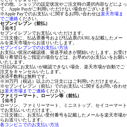
その他、ショップの設定状況やご注文時の選択内容などによっ
て、Apple Payがご利用いただけない場合がございます。
※Apple Payでのお支払いに関するお問い合わせは
楽天市場ま
でご連絡
ください。
セブンイレブン（前払）
【備考】
セブンイレブンでお支払いいただけます。
ご注文後に、払込票番号および払込票のURLを記載したメー
ルを楽天市場からお送りいたします。
セブンイレブンでのお支払い方法
お支払い状況の確認後、発送手続きが開始いたします。お受け
取り希望日をご指定の場合などは、お早めのお支払いをお願い
いたします。
7日以内にお支払いが確認できない場合、楽天市場が自動でご
注文をキャンセルいたします。
決済手数料は無料です。
※30万円（税込）以上のご注文にはご利用いただけません。
※セブンイレブン（前払）でのお支払いに関するお問い合わせ
は
楽天市場までご連絡
ください。
ファミリーマート、ローソン等（前払）
【備考】
ローソン、ファミリーマート、ミニストップ、セイコーマート
でお支払いいただけます。
ご注文後に、お支払い受付番号を記載したメールを楽天市場か
らお送りいたします。
各コンビニでのお支払い方法