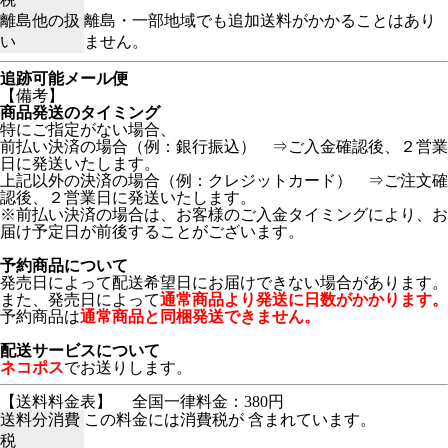
離島他の扱
離島・一部地域でも追加送料がかかることはあり
い
ません。
追跡可能メール便
【備考】
商品発送のタイミング
特にご指定がない場合、
前払い決済の場合（例：銀行振込） ⇒ご入金確認後、２営業
日に発送いたします。
上記以外の決済の場合（例：クレジットカード） ⇒ご注文確
認後、２営業日に発送いたします。
※前払い決済の場合は、お客様のご入金タイミングにより、お
届け予定日が前後することがございます。
予約商品について
発売日によって配送希望日にお届けできない場合があります。
また、発売日によって
通常商品より発送に日数がかかります。
予約商品は
通常商品と同梱発送できません。
配送サービスについて
ネコポス
でお送りします。
【送料料金表】
全国一律料金：380円
送料分消費
この料金には消費税が 含まれています。
税