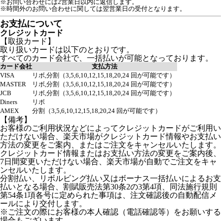
※お問い合わせには2営業日以内に返信します。
※時間外のお問い合わせに関しては翌営業日の受付となります。
お支払について
クレジットカード
【取扱カード】
取り扱いカードは以下のとおりです。
すべてのカード会社で、一括払いが可能となっております。
カード会社
支払方法
VISA
リボ,分割（3,5,6,10,12,15,18,20,24 回が可能です）
MASTER
リボ,分割（3,5,6,10,12,15,18,20,24 回が可能です）
JCB
リボ,分割（3,5,6,10,12,15,18,20,24 回が可能です）
Diners
リボ
AMEX
分割（3,5,6,10,12,15,18,20,24 回が可能です）
【備考】
お客様のご利用状況などによってクレジットカードがご利用い
ただけない場合、楽天市場がクレジットカード情報やお支払い
方法の変更をご案内、またはご注文をキャンセルいたします。
クレジットカード情報またはお支払い方法の変更をご案内後、
7日間変更いただけない場合、楽天市場が自動でご注文をキャ
ンセルいたします。
分割払い、リボルビング払い又はボーナス一括払いによるお支
払いとなる場合、割賦販売法第30条2の3第4項、同法施行規則
第54条1項各号に定められた事項は、注文確認後の自動配信メ
ールにより交付します。
※ご注文の際にお客様の本人確認（電話確認等）をお願いする
場合もございます。