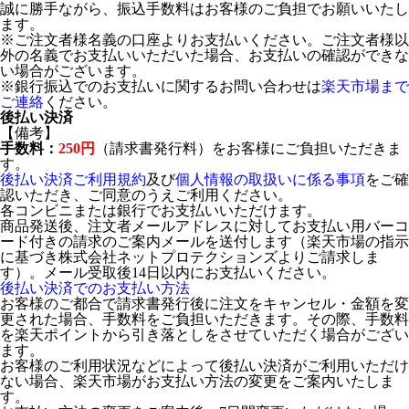
誠に勝手ながら、振込手数料はお客様のご負担でお願いいたし
ます。
※ご注文者様名義の口座よりお支払いください。ご注文者様以
外の名義でお支払いいただいた場合、お支払いの確認ができな
い場合がございます。
※銀行振込でのお支払いに関するお問い合わせは
楽天市場まで
ご連絡
ください。
後払い決済
【備考】
手数料：
250円
（請求書発行料）をお客様にご負担いただきま
す。
後払い決済ご利用規約
及び
個人情報の取扱いに係る事項
をご確
認いただき、ご同意のうえご利用ください。
各コンビニまたは銀行でお支払いいただけます。
商品発送後、注文者メールアドレスに対してお支払い用バーコ
ード付きの請求のご案内メールを送付します（楽天市場の指示
に基づき株式会社ネットプロテクションズよりご請求しま
す）。メール受取後14日以内にお支払いください。
後払い決済でのお支払い方法
お客様のご都合で請求書発行後に注文をキャンセル・金額を変
更された場合、手数料をご負担いただきます。その際、手数料
を楽天ポイントから引き落としをさせていただく場合がござい
ます。
お客様のご利用状況などによって後払い決済がご利用いただけ
ない場合、楽天市場がお支払い方法の変更をご案内いたしま
す。