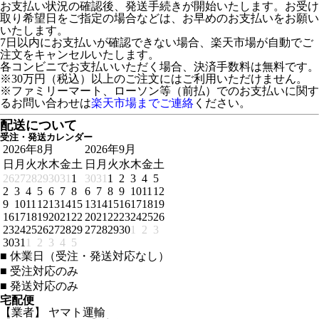
お支払い状況の確認後、発送手続きが開始いたします。お受け
取り希望日をご指定の場合などは、お早めのお支払いをお願い
いたします。
7日以内にお支払いが確認できない場合、楽天市場が自動でご
注文をキャンセルいたします。
各コンビニでお支払いいただく場合、決済手数料は無料です。
※30万円（税込）以上のご注文にはご利用いただけません。
※ファミリーマート、ローソン等（前払）でのお支払いに関す
るお問い合わせは
楽天市場までご連絡
ください。
配送について
受注・発送カレンダー
2026年8月
2026年9月
日
月
火
水
木
金
土
日
月
火
水
木
金
土
26
27
28
29
30
31
1
30
31
1
2
3
4
5
2
3
4
5
6
7
8
6
7
8
9
10
11
12
9
10
11
12
13
14
15
13
14
15
16
17
18
19
16
17
18
19
20
21
22
20
21
22
23
24
25
26
23
24
25
26
27
28
29
27
28
29
30
1
2
3
30
31
1
2
3
4
5
■
休業日（受注・発送対応なし）
■
受注対応のみ
■
発送対応のみ
宅配便
【業者】 ヤマト運輸