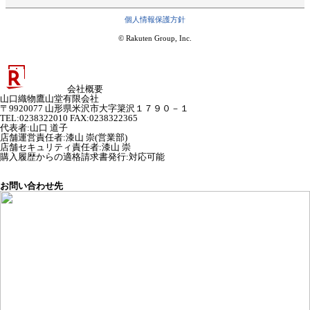
個人情報保護方針
© Rakuten Group, Inc.
会社概要
山口織物鷹山堂有限会社
〒9920077 山形県米沢市大字簗沢１７９０－１
TEL:0238322010 FAX:0238322365
代表者
:
山口 道子
店舗運営責任者
:
漆山 崇(営業部)
店舗セキュリティ責任者
:
漆山 崇
購入履歴からの適格請求書発行:対応可能
お問い合わせ先