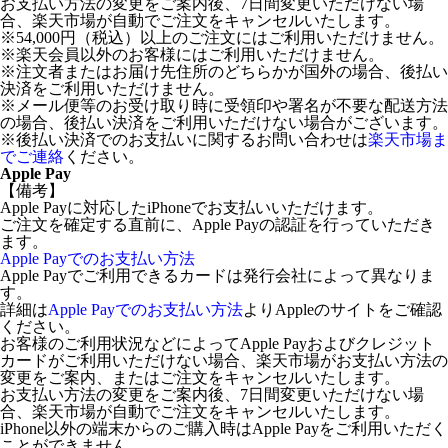
お支払い方法の変更をご案内後、7日間変更いただけない場
合、楽天市場が自動でご注文をキャンセルいたします。
※54,000円（税込）以上のご注文にはご利用いただけません。
※楽天会員以外のお客様にはご利用いただけません。
※注文者またはお届け先住所のどちらかが国外の場合、後払い
決済をご利用いただけません。
※メール便等のお受け取り時に受領印や署名が不要な配送方法
の場合、後払い決済をご利用いただけない場合がございます。
※後払い決済でのお支払いに関するお問い合わせは
楽天市場ま
でご連絡
ください。
Apple Pay
【備考】
Apple Payに対応したiPhoneでお支払いいただけます。
ご注文を確定する直前に、Apple Payの認証を行っていただき
ます。
Apple Payでのお支払い方法
Apple Payでご利用できるカードは発行会社によって異なりま
す。
詳細は
Apple Payでのお支払い方法
よりAppleのサイトをご確認
ください。
お客様のご利用状況などによってApple Payおよびクレジット
カードがご利用いただけない場合、楽天市場がお支払い方法の
変更をご案内、またはご注文をキャンセルいたします。
お支払い方法の変更をご案内後、7日間変更いただけない場
合、楽天市場が自動でご注文をキャンセルいたします。
iPhone以外の端末からのご購入時はApple Payをご利用いただく
ことができません。