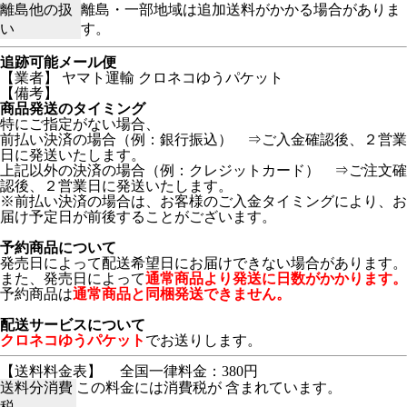
離島他の扱
離島・一部地域は追加送料がかかる場合がありま
い
す。
追跡可能メール便
【業者】 ヤマト運輸 クロネコゆうパケット
【備考】
商品発送のタイミング
特にご指定がない場合、
前払い決済の場合（例：銀行振込） ⇒ご入金確認後、２営業
日に発送いたします。
上記以外の決済の場合（例：クレジットカード） ⇒ご注文確
認後、２営業日に発送いたします。
※前払い決済の場合は、お客様のご入金タイミングにより、お
届け予定日が前後することがございます。
予約商品について
発売日によって配送希望日にお届けできない場合があります。
また、発売日によって
通常商品より発送に日数がかかります。
予約商品は
通常商品と同梱発送できません。
配送サービスについて
クロネコゆうパケット
でお送りします。
【送料料金表】
全国一律料金：380円
送料分消費
この料金には消費税が 含まれています。
税