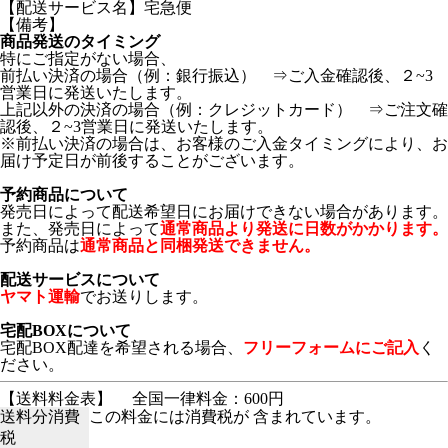
【配送サービス名】宅急便
【備考】
商品発送のタイミング
特にご指定がない場合、
前払い決済の場合（例：銀行振込） ⇒ご入金確認後、２~3
営業日に発送いたします。
上記以外の決済の場合（例：クレジットカード） ⇒ご注文確
認後、２~3営業日に発送いたします。
※前払い決済の場合は、お客様のご入金タイミングにより、お
届け予定日が前後することがございます。
予約商品について
発売日によって配送希望日にお届けできない場合があります。
また、発売日によって
通常商品より発送に日数がかかります。
予約商品は
通常商品と同梱発送できません。
配送サービスについて
ヤマト運輸
でお送りします。
宅配BOXについて
宅配BOX配達を希望される場合、
フリーフォームにご記入
く
ださい。
【送料料金表】
全国一律料金：600円
送料分消費
この料金には消費税が 含まれています。
税