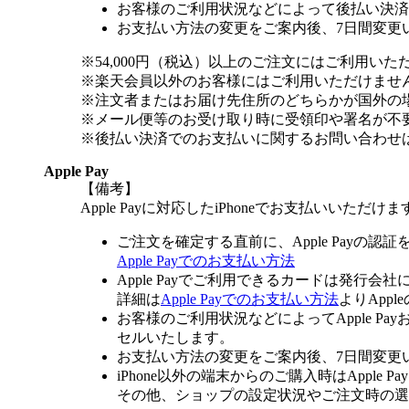
お客様のご利用状況などによって後払い決済
お支払い方法の変更をご案内後、7日間変更
※54,000円（税込）以上のご注文にはご利用いた
※楽天会員以外のお客様にはご利用いただけませ
※注文者またはお届け先住所のどちらかが国外の
※メール便等のお受け取り時に受領印や署名が不
※後払い決済でのお支払いに関するお問い合わせ
Apple Pay
【備考】
Apple Payに対応したiPhoneでお支払いいただけま
ご注文を確定する直前に、Apple Payの認
Apple Payでのお支払い方法
Apple Payでご利用できるカードは発行会
詳細は
Apple Payでのお支払い方法
よりApp
お客様のご利用状況などによってApple 
セルいたします。
お支払い方法の変更をご案内後、7日間変更
iPhone以外の端末からのご購入時はApple
その他、ショップの設定状況やご注文時の選択