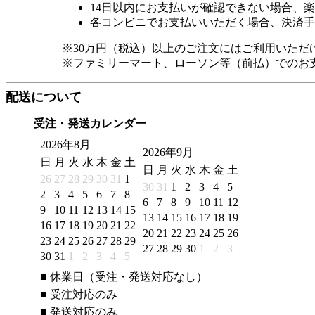
14日以内にお支払いが確認できない場合、
各コンビニでお支払いいただく場合、決済手
※30万円（税込）以上のご注文にはご利用いただ
※ファミリーマート、ローソン等（前払）でのお
配送について
受注・発送カレンダー
2026年8月
2026年9月
日
月
火
水
木
金
土
日
月
火
水
木
金
土
26
27
28
29
30
31
1
30
31
1
2
3
4
5
2
3
4
5
6
7
8
6
7
8
9
10
11
12
9
10
11
12
13
14
15
13
14
15
16
17
18
19
16
17
18
19
20
21
22
20
21
22
23
24
25
26
23
24
25
26
27
28
29
27
28
29
30
1
2
3
30
31
1
2
3
4
5
■
休業日（受注・発送対応なし）
■
受注対応のみ
■
発送対応のみ