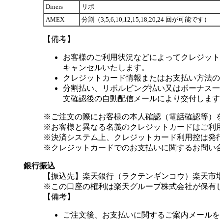
Diners
リボ
AMEX
分割（3,5,6,10,12,15,18,20,24 回が可能です）
【備考】
お客様のご利用状況などによってクレジット
キャンセルいたします。
クレジットカード情報またはお支払い方法の
分割払い、リボルビング払い又はボーナス一括
文確認後の自動配信メールにより交付します
※ご注文の際にお客様の本人確認（電話確認等）
※お客様と異なる名義のクレジットカードはご利
※決済システム上、クレジットカード利用控は発
※クレジットカードでのお支払いに関するお問い
銀行振込
【振込先】楽天銀行（ラクテンギンコウ）楽天市場支
※この口座の権利は楽天グループ株式会社が保有
【備考】
ご注文後、お支払いに関するご案内メールを