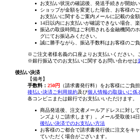
お支払い状況の確認後、発送手続きが開始い
ショップが金額を変更した場合、お客様のご
お支払いに関するご案内メールに記載の金額
14日以内にお支払いが確認できない場合、
振込の取扱時間はご利用される金融機関のホ
グにてお振込みください。
誠に勝手ながら、振込手数料はお客様のご負
※ご注文者様名義の口座よりお支払いください。
※銀行振込でのお支払いに関するお問い合わせは
後払い決済
【備考】
手数料：
250円
（請求書発行料）をお客様にご負担
後払い決済ご利用規約
及び
個人情報の取扱いに係
各コンビニまたは銀行でお支払いいただけます。
商品発送後、注文者メールアドレスに対して
ンズよりご請求します）。メール受取後14
後払い決済でのお支払い方法
お客様のご都合で請求書発行後に注文をキャ
ていただく場合がございます。