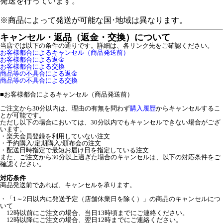
発送を行っています。
※商品によって発送が可能な国･地域は異なります。
キャンセル・返品（返金・交換）について
当店では以下の条件の通りです。詳細は、各リンク先をご確認ください。
お客様都合によるキャンセル（商品発送前）
お客様都合による返金
お客様都合による交換
商品等の不具合による返金
商品等の不具合による交換
■
お客様都合によるキャンセル（商品発送前）
ご注文から30分以内は、理由の有無を問わず
購入履歴
からキャンセルするこ
とが可能です。
ただし以下の場合においては、30分以内でもキャンセルできない場合がござ
います。
・楽天会員登録を利用していない注文
・予約購入/定期購入/頒布会の注文
・配送日時指定で最短お届け日を指定している注文
また、ご注文から30分以上過ぎた場合のキャンセルは、以下の対応条件をご
確認ください。
対応条件
商品発送前であれば、キャンセルを承ります。
・「1～2日以内に発送予定（店舗休業日を除く）」の商品のキャンセルにつ
いて
12時以前にご注文の場合、当日13時頃までにご連絡ください。
12時以降にご注文の場合、翌日12時までにご連絡ください。