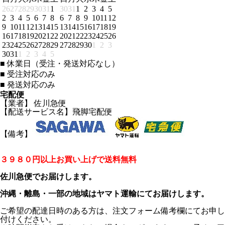
26
27
28
29
30
31
1
30
31
1
2
3
4
5
2
3
4
5
6
7
8
6
7
8
9
10
11
12
9
10
11
12
13
14
15
13
14
15
16
17
18
19
16
17
18
19
20
21
22
20
21
22
23
24
25
26
23
24
25
26
27
28
29
27
28
29
30
1
2
3
30
31
1
2
3
4
5
■
休業日（受注・発送対応なし）
■
受注対応のみ
■
発送対応のみ
宅配便
【業者】 佐川急便
【配送サービス名】飛脚宅配便
【備考】
３９８０円以上お買い上げで送料無料
佐川急便でお届けします。
沖縄・離島・一部の地域はヤマト運輸にてお届けします。
ご希望の配達日時のある方は、注文フォーム備考欄にてお申し
付けください。