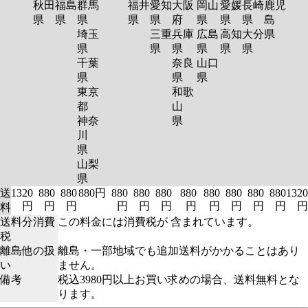
秋田
福島
群馬
福井
愛知
大阪
岡山
愛媛
長崎
鹿児
県
県
県
県
県
府
県
県
県
島
埼玉
三重
兵庫
広島
高知
大分
県
県
県
県
県
県
県
千葉
奈良
山口
県
県
県
東京
和歌
都
山
神奈
県
川
県
山梨
県
送
1320
880
880
880円
880
880
880
880
880
880
880
880
1320
円
円
円
円
円
円
円
円
円
円
円
円
料
送料分消費
この料金には消費税が 含まれています。
税
離島他の扱
離島・一部地域でも追加送料がかかることはあり
い
ません。
備考
税込3980円以上お買い求めの場合、送料無料とな
ります。