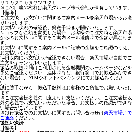
リユカタユカタヤツユクサ
※この口座の権利は楽天グループ株式会社が保有しています。
【備考】
ご注文後、お支払いに関するご案内メールを楽天市場からお送
りいたします。
お支払い状況の確認後、発送手続きが開始いたします。
ショップが金額を変更した場合、お客様のご注文時と楽天市場
からのお支払いに関するご案内メール送信時で金額が異なりま
す。
お支払いに関するご案内メールに記載の金額をご確認のうえ、
お支払いください。
14日以内にお支払いが確認できない場合、楽天市場が自動でご
注文をキャンセルいたします。
振込の取扱時間はご利用される金融機関のホームページなどを
予めご確認ください。連休時など、銀行窓口でお振込みができ
ない場合は、ATMやネットバンキングにてお振込みくださ
い。
誠に勝手ながら、振込手数料はお客様のご負担でお願いいたし
ます。
※ご注文者様名義の口座よりお支払いください。ご注文者様以
外の名義でお支払いいただいた場合、お支払いの確認ができな
い場合がございます。
※銀行振込でのお支払いに関するお問い合わせは
楽天市場まで
ご連絡
ください。
後払い決済
【備考】