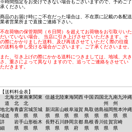
※時間指定をお受けできない場合もございますので、予めご了
承ください。
商品のお届け時にご不在だった場合は、不在票に記載の各配送
業者営業所まで直接ご連絡下さい。
不在荷物の保管期間（６日間）を超えてお荷物をお引取りいた
だいていない場合、 当店に引き上げさせていただきます。そ
の際にかかりました送料、及び再送させて いただく際の往復
の送料を申し受ける場合がございます。ご了承くださいませ。
また、引き上げの際にかかる送料につきましては、地域、大き
さ、重さによって異なり ますので、追ってご連絡をさせてい
ただきます。
【送料料金表】
北海
北東
南東
関東
信越
北陸
東海
関西
中国
四国
北九
南九
沖縄
道
北
北
州
州
地
北海
青森
宮城
茨城
新潟
富山
岐阜
滋賀
鳥取
徳島
福岡
熊本
沖縄
域
道
県
県
県
県
県
県
県
県
県
県
県
県
詳
岩手
山形
栃木
長野
石川
静岡
京都
島根
香川
佐賀
宮崎
細
県
県
県
県
県
県
府
県
県
県
県