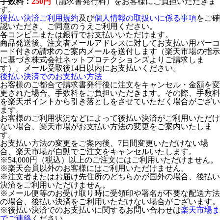
手数料：
250円
（請求書発行料）をお客様にご負担いただきま
す。
後払い決済ご利用規約
及び
個人情報の取扱いに係る事項
をご確
認いただき、ご同意のうえご利用ください。
各コンビニまたは銀行でお支払いいただけます。
商品発送後、注文者メールアドレスに対してお支払い用バーコ
ード付きの請求のご案内メールを送付します（楽天市場の指示
に基づき株式会社ネットプロテクションズよりご請求しま
す）。メール受取後14日以内にお支払いください。
後払い決済でのお支払い方法
お客様のご都合で請求書発行後に注文をキャンセル・金額を変
更された場合、手数料をご負担いただきます。その際、手数料
を楽天ポイントから引き落としをさせていただく場合がござい
ます。
お客様のご利用状況などによって後払い決済がご利用いただけ
ない場合、楽天市場がお支払い方法の変更をご案内いたしま
す。
お支払い方法の変更をご案内後、7日間変更いただけない場
合、楽天市場が自動でご注文をキャンセルいたします。
※54,000円（税込）以上のご注文にはご利用いただけません。
※楽天会員以外のお客様にはご利用いただけません。
※注文者またはお届け先住所のどちらかが国外の場合、後払い
決済をご利用いただけません。
※メール便等のお受け取り時に受領印や署名が不要な配送方法
の場合、後払い決済をご利用いただけない場合がございます。
※後払い決済でのお支払いに関するお問い合わせは
楽天市場ま
でご連絡
ください。