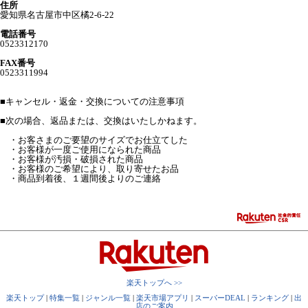
住所
愛知県名古屋市中区橘2-6-22
電話番号
0523312170
FAX番号
0523311994
■
キャンセル・返金・交換についての注意事項
■次の場合、返品または、交換はいたしかねます。
・お客さまのご要望のサイズでお仕立てした
・お客様が一度ご使用になられた商品
・お客様が汚損・破損された商品
・お客様のご希望により、取り寄せたお品
・商品到着後、１週間後よりのご連絡
楽天トップへ >>
楽天トップ
|
特集一覧
|
ジャンル一覧
|
楽天市場アプリ
|
スーパーDEAL
|
ランキング
|
出
店のご案内