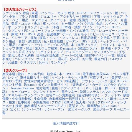
【楽天市場のサービス】
ファッション 総合
|
家電・パソコン・カメラ 総合
|
レディースファッション
|
靴
|
バッ
グ・小物・ブランド雑貨
|
ジュエリー・アクセサリー
|
腕時計
|
下着・ナイトウェア
|
キ
ッズ・ベビー用品・マタニティ
|
ダイエット・健康
|
医薬品・コンタクトレンズ・介護
用品
|
美容・コスメ・香水
|
車・バイク
|
カー用品・バイク用品
|
食品
|
スイーツ・お菓
子
|
水・ソフトドリンク
|
ビール・洋酒
|
日本酒・焼酎
|
ワイン
|
パソコン・PCパー
ツ
|
タブレットPC・スマートフォン
|
光回線・モバイル通信
|
TV・レコーダー・オーデ
ィオ
|
家電
|
CD・DVD
|
楽器・音楽機材
|
ゲーム
|
おもちゃ
|
ホビー
|
サービス・リフォ
ーム
|
インテリア・収納
|
寝具・ベッド・マットレス
|
日用品雑貨・文房具・手芸
|
キッ
チン用品・食器・調理器具
|
花・観葉植物
|
ガーデン・DIY・工具
|
ペットフード ・ ペ
ット用品
|
スポーツ・アウトドア
|
ゴルフ用品
|
本
（
楽天ブックス
） |
ポイント
|
ネット
ショップ 開業・開店
|
楽天ウェブ検索
|
R-magazine（雑誌コラボ）
|
贈り物・ギフト
|
フ
ァッション公式ブランド
|
ポイントアップ
|
ディズニーゾーン
|
サンリオゾーン
|
まち
楽
|
楽天ふるさと納税
|
日用品翌日配達
|
スーパーDEAL
|
開催中イベント一覧
|
福袋＆
初売り
|
バレンタイン
|
ホワイトデー
|
母の日
|
父の日
|
お中元
|
敬老の日
|
ハロウィ
ン
|
お歳暮
|
クリスマス
|
おせち
|
ランキング
【楽天グループ】
楽天市場
|
旅行・ホテル予約・航空券
|
本・DVD・CD
|
電子書籍 楽天Kobo
|
ゴルフ場予
約
|
レシピ
|
車検見積もり・予約
|
イベント・チケット販売
|
写真プリント
|
美容室・ヘ
アサロン予約
|
女性向け健康管理サービス
|
物流委託・アウトソーシング
|
楽天スーパー
ポイント特集
|
Rebates（ポイント提携サイト）
|
楽天ポイントカード
|
おでかけでポイ
ント
|
Rakuten Fashion
|
地方競馬
|
競輪
|
アフィリエイト
|
ネット証券（株・FX・投資信
託）
|
カードローン
|
クレジットカード
|
電子マネー
|
決済システム
|
スマホでカード決
済
|
エネルギープランニング
|
住宅ローン変動金利（固定特約付き）・フラット35
|
損害
保険・生命保険比較
|
生命保険
|
自動車保険一括見積もり
|
インターネット銀行
|
ニュー
ス・検索
|
仕事紹介
|
不動産情報
|
ブログ
|
ROOM
|
楽天モバイル
|
プロバイダ・インタ
ーネット接続
|
無料通話＆メッセージアプリ
|
電話アプリ
|
動画配信
|
占い
|
toto・
BIG
|
宝くじ（ナンバーズ4・ナンバーズ3）
|
楽天イーグルス
|
楽天グループ サービス一
覧
個人情報保護方針
© Rakuten Group, Inc.