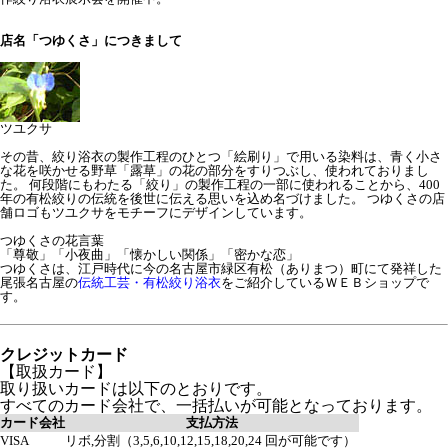
店名「つゆくさ」につきまして
ツユクサ
その昔、絞り浴衣の製作工程のひとつ「絵刷り」で用いる染料は、青く小さ
な花を咲かせる野草「露草」の花の部分をすりつぶし、使われておりまし
た。 何段階にもわたる「絞り」の製作工程の一部に使われることから、400
年の有松絞りの伝統を後世に伝える思いを込め名づけました。 つゆくさの店
舗ロゴもツユクサをモチーフにデザインしています。
つゆくさの花言葉
「尊敬」「小夜曲」「懐かしい関係」「密かな恋」
つゆくさは、江戸時代に今の名古屋市緑区有松（ありまつ）町にて発祥した
尾張名古屋の
伝統工芸・有松絞り浴衣
をご紹介しているＷＥＢショップで
す。
クレジットカード
【取扱カード】
取り扱いカードは以下のとおりです。
すべてのカード会社で、一括払いが可能となっております。
カード会社
支払方法
VISA
リボ,分割（3,5,6,10,12,15,18,20,24 回が可能です）