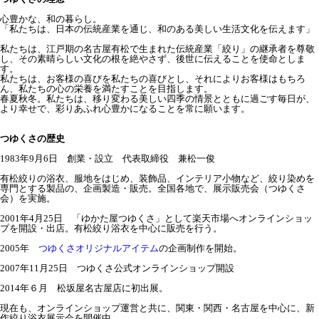
心豊かな、和の暮らし。
「私たちは、日本の伝統産業を通じ、和のある美しい生活文化を伝えます」
私たちは、江戸期の名古屋有松で生まれた伝統産業「絞り」の継承者を尊敬
し、その素晴らしい文化の根を絶やさず、後世に伝えることを使命としま
す。
私たちは、お客様の喜びを私たちの喜びとし、それによりお客様はもちろ
ん、私たちの心の栄養を満たすことを目指します。
春夏秋冬。私たちは、移り変わる美しい四季の情景とともに過ごす毎日が、
より幸せで、彩りあふれ心豊かになることを常に願います。
つゆくさの歴史
1983年9月6日 創業・設立 代表取締役 兼松一俊
有松絞りの浴衣、服地をはじめ、装飾品、インテリア小物など、絞り染めを
専門とする製品の、企画製造・販売。全国各地で、展示販売会（つゆくさ
会）を実施。
2001年4月25日 「ゆかた屋つゆくさ」として楽天市場へオンラインショッ
プを開設・出店。有松絞り浴衣を中心に販売を行う。
2005年
つゆくさオリジナルアイテム
の企画制作を開始。
2007年11月25日 つゆくさ公式オンラインショップ開設
2014年６月 松坂屋名古屋店に初出展。
現在も、オンラインショップ運営と共に、関東・関西・名古屋を中心に、新
作絞り浴衣展示会を開催中。