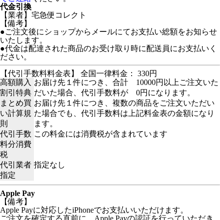
代金引換
【業者】宅急便コレクト
【備考】
●ご注文後にショップからメールにてお支払い総額をお知らせ
いたします。
●代金は配達された商品のお受け取り時に配送員にお支払いく
ださい。
【代引手数料料金表】 全国一律料金： 330円
高額購入
お届け先１件につき、合計 10000円以上ご注文いた
割引特典
だいた場合、代引手数料が 0円になります。
まとめ買
お届け先１件につき、複数の商品をご注文いただい
い計算規
た場合でも、代引手数料は上記料金表の金額になり
則
ます。
代引手数
この料金には消費税が含まれています
料分消費
税
代引業者
指定なし
指定
Apple Pay
【備考】
Apple Payに対応したiPhoneでお支払いいただけます。
ご注文を確定する直前に、Apple Payの認証を行っていただき