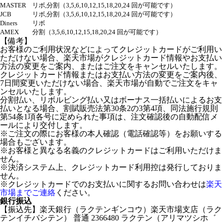
MASTER
リボ,分割（3,5,6,10,12,15,18,20,24 回が可能です）
JCB
リボ,分割（3,5,6,10,12,15,18,20,24 回が可能です）
Diners
リボ
AMEX
分割（3,5,6,10,12,15,18,20,24 回が可能です）
【備考】
お客様のご利用状況などによってクレジットカードがご利用い
ただけない場合、楽天市場がクレジットカード情報やお支払い
方法の変更をご案内、またはご注文をキャンセルいたします。
クレジットカード情報またはお支払い方法の変更をご案内後、
7日間変更いただけない場合、楽天市場が自動でご注文をキャ
ンセルいたします。
分割払い、リボルビング払い又はボーナス一括払いによるお支
払いとなる場合、割賦販売法第30条2の3第4項、同法施行規則
第54条1項各号に定められた事項は、注文確認後の自動配信メ
ールにより交付します。
※ご注文の際にお客様の本人確認（電話確認等）をお願いする
場合もございます。
※お客様と異なる名義のクレジットカードはご利用いただけま
せん。
※決済システム上、クレジットカード利用控は発行しておりま
せん。
※クレジットカードでのお支払いに関するお問い合わせは
楽天
市場までご連絡
ください。
銀行振込
【振込先】楽天銀行（ラクテンギンコウ）楽天市場支店（ラク
テンイチバシテン） 普通 2366480 ラクテン（アリマツシホ゛