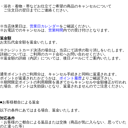
・浴衣・着物・帯などお仕立てご希望の商品のキャンセルについて
ご注文日の翌日までにご連絡ください。
※当店休業日は、
営業日カレンダー
をご確認ください。
※お電話でのキャンセルは、
営業時間
内での受け付けとなります。
返金額
お支払代金全額を返金いたします。
※クレジットカード決済の場合は、当店にて請求の取り消しをいたします。
詳細については、ご利用のカード会社へお問い合わせください。
※返金額の詳細（内訳）については、後日メールにてご案内いたします。
通常ポイントのご利用分は、キャンセル手続きと同時に返還されます。
ポイントが返還されたかどうかは、
ポイント履歴
よりご確認下さい。
※期間限定ポイントの利用期限を過ぎてからキャンセルや金額修正が行われ
た場合、ポイントは失効扱いとなり、返還されませんのでご注意ください。
■
お客様都合による返金
以下の条件にあてはまる場合、返金いたします。
対応条件
・お客様のご都合による返品または交換（商品が気に入らない、思っていた
のと違った等）