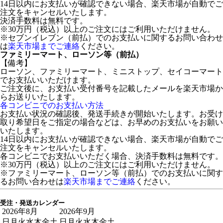
14日以内にお支払いが確認できない場合、楽天市場が自動でご
注文をキャンセルいたします。
決済手数料は無料です。
※30万円（税込）以上のご注文にはご利用いただけません。
※セブンイレブン（前払）でのお支払いに関するお問い合わせ
は
楽天市場までご連絡
ください。
ファミリーマート、ローソン等（前払）
【備考】
ローソン、ファミリーマート、ミニストップ、セイコーマート
でお支払いいただけます。
ご注文後に、お支払い受付番号を記載したメールを楽天市場か
らお送りいたします。
各コンビニでのお支払い方法
お支払い状況の確認後、発送手続きが開始いたします。お受け
取り希望日をご指定の場合などは、お早めのお支払いをお願い
いたします。
14日以内にお支払いが確認できない場合、楽天市場が自動でご
注文をキャンセルいたします。
各コンビニでお支払いいただく場合、決済手数料は無料です。
※30万円（税込）以上のご注文にはご利用いただけません。
※ファミリーマート、ローソン等（前払）でのお支払いに関す
るお問い合わせは
楽天市場までご連絡
ください。
受注・発送カレンダー
2026年8月
2026年9月
日
月
火
水
木
金
土
日
月
火
水
木
金
土