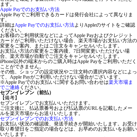
ます。
Apple Payでのお支払い方法
Apple Payでご利用できるカードは発行会社によって異なりま
す。
詳細は
Apple Payでのお支払い方法
よりAppleのサイトをご確認
ください。
お客様のご利用状況などによってApple Payおよびクレジット
カードがご利用いただけない場合、楽天市場がお支払い方法の
変更をご案内、またはご注文をキャンセルいたします。
お支払い方法の変更をご案内後、7日間変更いただけない場
合、楽天市場が自動でご注文をキャンセルいたします。
iPhone以外の端末からのご購入時はApple Payをご利用いただく
ことができません。
その他、ショップの設定状況やご注文時の選択内容などによっ
て、Apple Payがご利用いただけない場合がございます。
※Apple Payでのお支払いに関するお問い合わせは
楽天市場ま
でご連絡
ください。
セブンイレブン（前払）
【備考】
セブンイレブンでお支払いいただけます。
ご注文後に、払込票番号および払込票のURLを記載したメー
ルを楽天市場からお送りいたします。
セブンイレブンでのお支払い方法
お支払い状況の確認後、発送手続きが開始いたします。お受け
取り希望日をご指定の場合などは、お早めのお支払いをお願い
いたします。