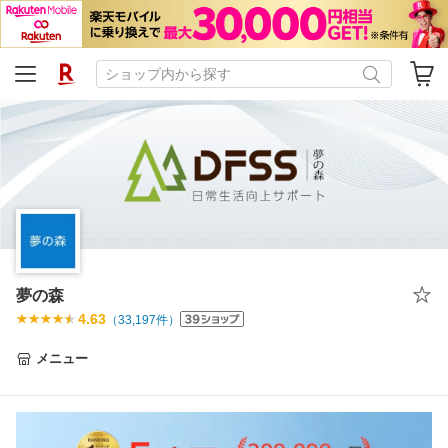
夢の森
4.63
（
33,197
件）
メニュー