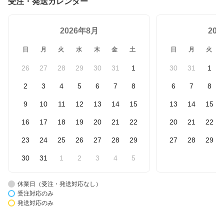
受注・発送カレンダー
2026年8月
20
日
月
火
水
木
金
土
日
月
火
26
27
28
29
30
31
1
30
31
1
2
3
4
5
6
7
8
6
7
8
9
10
11
12
13
14
15
13
14
15
16
17
18
19
20
21
22
20
21
22
23
24
25
26
27
28
29
27
28
29
30
31
1
2
3
4
5
休業日（受注・発送対応なし）
受注対応のみ
発送対応のみ