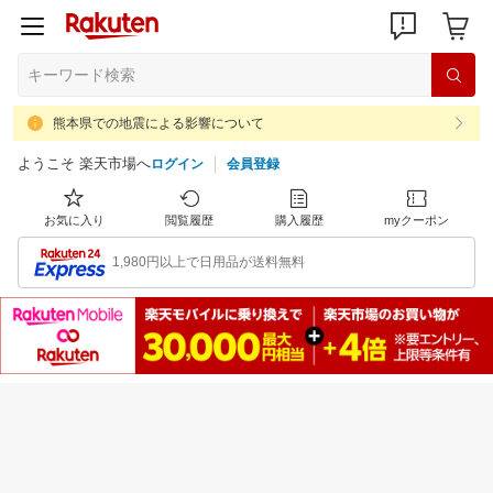
熊本県での地震による影響について
ようこそ 楽天市場へ
ログイン
会員登録
お気に入り
閲覧履歴
購入履歴
myクーポン
1,980円以上で日用品が送料無料