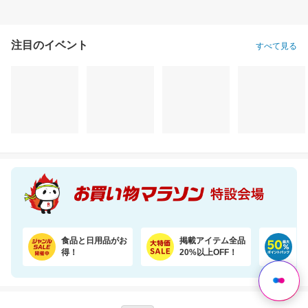
注目のイベント
すべて見る
食品と日用品がお
掲載アイテム全品
日
得！
20%以上OFF！
ポ