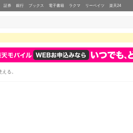
証券
銀行
ブックス
電子書籍
ラクマ
リーベイツ
楽天24
使える。