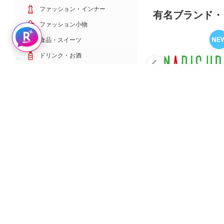
ファッション・インナー
有名ブランド・
ファッション小物
Rakuten AIで探す
食品・スイーツ
ドリンク・お酒
日用雑貨・キッチン用品
コスメ・健康・医薬品
キッズ・ベビー・玩具
家電・TV・カメラ
PC・スマホ・通信
スポーツ・ゴルフ
車・バイク
インテリア・寝具・収納
ペット・花・DIY工具
サービス・リフォーム