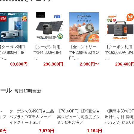
【クーポン利用
【クーポン利用
【全エントリー
【クーポン利用
29,800円！8/
で144,800円 8/4
でP20倍＆50％O
で163,020円 8/4
4〜…
…
FF…
…
69,800円
296,980円
2,980円〜
296,400
セール
毎日10時更新
‐
クーポンで3,490円★上品
【70％OFF】LDK受賞★
《期間中50％O
ディフ
ペプラムTOPS＆マーメ
高レビュー＼高濃度ビタ
出汁つゆ付 長
イドスカートSET
ミンC美容液／
べうどん 約6人
70円
7,970円
1,194円