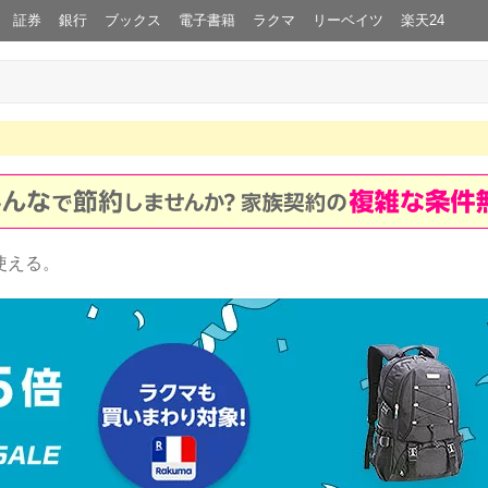
証券
銀行
ブックス
電子書籍
ラクマ
リーベイツ
楽天24
使える。