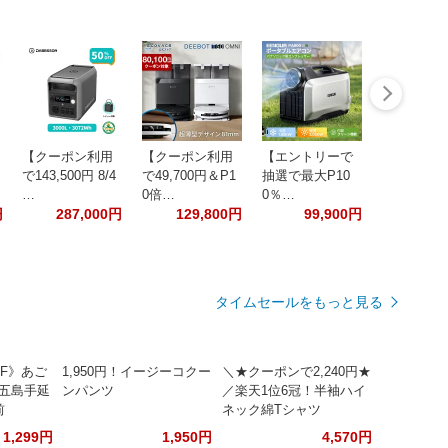
【クーポン利用
【クーポン利用
【エントリーで
で143,500円 8/4
で49,700円＆P1
抽選で最大P10
…
0倍…
0％…
円
287,000円
129,800円
99,900円
タイムセールをもっと見る
FF》あご
1,950円！イージーコクー
＼★クーポンで2,240円★
崎五島手延
ンパンツ
／楽天1位6冠！半袖ハイ
前
ネック綿Tシャツ
1,299円
1,950円
4,570円