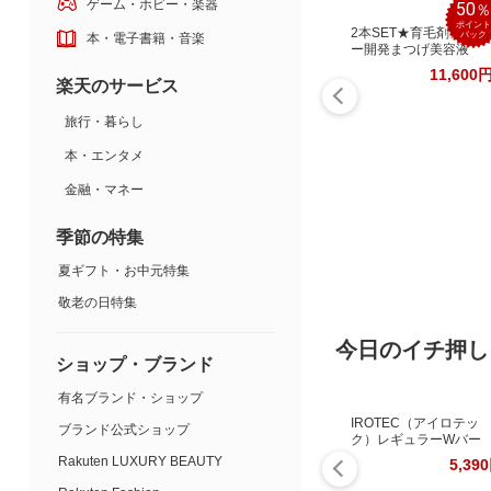
ゲーム・ホビー・楽器
50
ポイント
2本SET★育毛剤メーカ
バック
本・電子書籍・音楽
ー開発まつげ美容液
11,600
楽天のサービス
旅行・暮らし
本・エンタメ
金融・マネー
季節の特集
夏ギフト・お中元特集
敬老の日特集
今日のイチ押し
ショップ・ブランド
有名ブランド・ショップ
IROTEC（アイロテッ
ブランド公式ショップ
ク）レギュラーWバー
Rakuten LUXURY BEAUTY
5,39