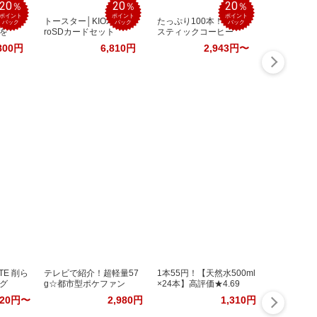
20
20
20
％
％
％
ポイント
ポイント
ポイント
ッドス
トースター│KIOXIA mic
たっぷり100本！お手軽
バック
バック
バック
を
roSDカードセット
スティックコーヒー
800円
6,810円
2,943円〜
TE 削ら
テレビで紹介！超軽量57
1本55円！【天然水500ml
グ
g☆都市型ポケファン
×24本】高評価★4.69
320円〜
2,980円
1,310円