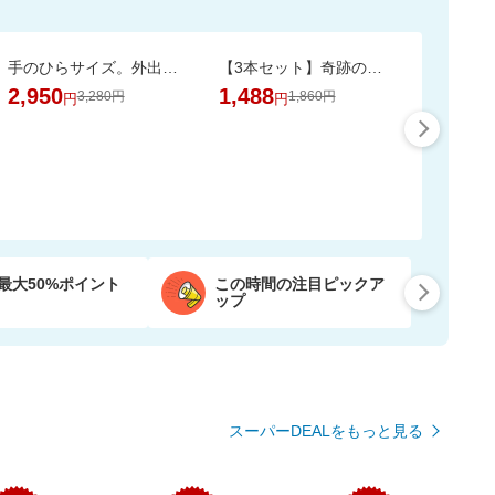
手のひらサイズ。外出先からスマホで家族やペットを見守れるカメラ WTW-W3
【3本セット】奇跡の歯ブラシ 正規品 / CMで話題 / 独自のピラミッド構造
2,950
1,488
3,280円
1,860円
円
円
最大50%ポイント
この時間の注目ピックア
ップ
スーパーDEALをもっと見る