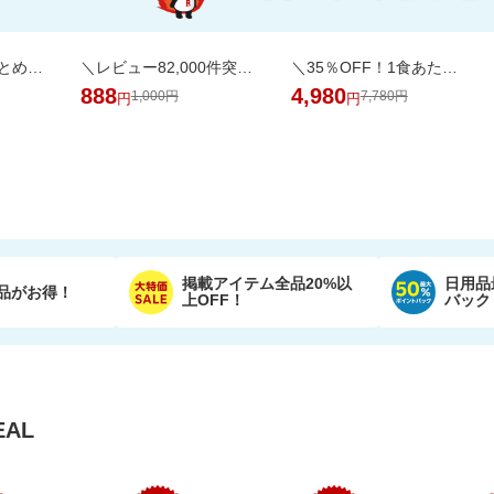
＼45％OFF！／まとめ買いに！ペーパータオル 5パック×6個セット
＼レビュー82,000件突破／白米と混ぜて炊くだけ食物繊維やミネラル豊富な栄養満点ご飯
＼35％OFF！1食あたり104円／お茶碗約1杯分！パックご飯 150g×48食
888
4,980
1,000円
7,780円
円
円
掲載アイテム全品20%以
日用品
品がお得！
上OFF！
バック
AL