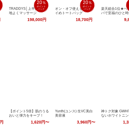
20
20
％
％
％
ポイント
ポイント
TRADDYS│上半身を心
オン・オフ使えるキレ
楽天総合1位★ヘ
バック
バック
地よくマッサージ
イめトートバッグ
パで至福のひと時
円
198,000円
18,700円
9,
【ポイント5倍】肌のうる
Yunth(ユンス) 生VC美白
神トク対象 GWHI
おいと弾力をキープ！
美容液
ないホワイトニン
0円
1,620円〜
3,960円〜
1,