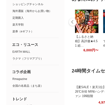
ショッピングチャンネル
海外通販（海外からお買い物）
定期購入
楽天学割
楽券（eギフト）
【ふるさと納
税】高評価★4.5
で
エコ・リユース
1 総…
6,000円〜
EARTH MALL
ラクマ（フリマアプリ）
24時間タイム
コラボ企画
Rmagazine
全国の名産品（まち楽）
【夏SALE！楽天1位】
26℃冷却 MINIハン
ァン 199段階
トレンド
4,9