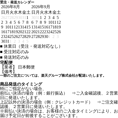
受注・発送カレンダー
2026年8月
2026年9月
日
月
火
水
木
金
土
日
月
火
水
木
金
土
26
27
28
29
30
31
1
30
31
1
2
3
4
5
2
3
4
5
6
7
8
6
7
8
9
10
11
12
9
10
11
12
13
14
15
13
14
15
16
17
18
19
16
17
18
19
20
21
22
20
21
22
23
24
25
26
23
24
25
26
27
28
29
27
28
29
30
1
2
3
30
31
1
2
3
4
5
■
休業日（受注・発送対応なし）
■
受注対応のみ
■
発送対応のみ
宅配便
【業者】 日本郵便
【備考】
一部のご注文については、楽天グループ株式会社が配送いたします。
商品発送のタイミング
特にご指定がない場合、
前払い決済の場合（例：銀行振込） ⇒ご入金確認後、２営業
日に発送いたします。
上記以外の決済の場合（例：クレジットカード） ⇒ご注文確
認後、２営業日に発送いたします。
※前払い決済の場合は、お客様のご入金タイミングにより、お
届け予定日が前後することがございます。