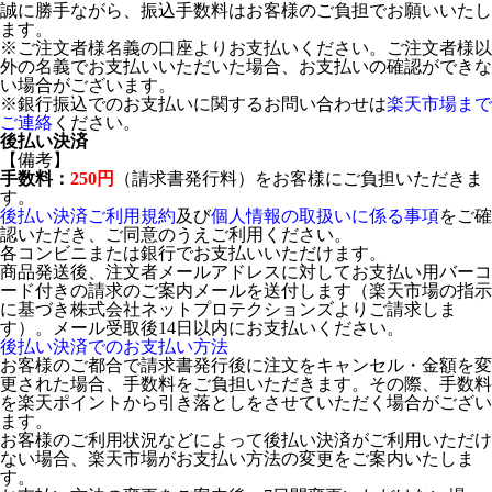
誠に勝手ながら、振込手数料はお客様のご負担でお願いいたし
ます。
※ご注文者様名義の口座よりお支払いください。ご注文者様以
外の名義でお支払いいただいた場合、お支払いの確認ができな
い場合がございます。
※銀行振込でのお支払いに関するお問い合わせは
楽天市場まで
ご連絡
ください。
後払い決済
【備考】
手数料：
250円
（請求書発行料）をお客様にご負担いただきま
す。
後払い決済ご利用規約
及び
個人情報の取扱いに係る事項
をご確
認いただき、ご同意のうえご利用ください。
各コンビニまたは銀行でお支払いいただけます。
商品発送後、注文者メールアドレスに対してお支払い用バーコ
ード付きの請求のご案内メールを送付します（楽天市場の指示
に基づき株式会社ネットプロテクションズよりご請求しま
す）。メール受取後14日以内にお支払いください。
後払い決済でのお支払い方法
お客様のご都合で請求書発行後に注文をキャンセル・金額を変
更された場合、手数料をご負担いただきます。その際、手数料
を楽天ポイントから引き落としをさせていただく場合がござい
ます。
お客様のご利用状況などによって後払い決済がご利用いただけ
ない場合、楽天市場がお支払い方法の変更をご案内いたしま
す。