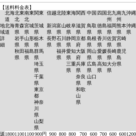
【送料料金表】
北海
北東
南東
関東
信越
北陸
東海
関西
中国
四国
北九
南九
沖縄
道
北
北
州
州
地
北海
青森
宮城
茨城
新潟
富山
岐阜
滋賀
鳥取
徳島
福岡
熊本
沖縄
域
道
県
県
県
県
県
県
県
県
県
県
県
県
詳
岩手
山形
栃木
長野
石川
静岡
京都
島根
香川
佐賀
宮崎
細
県
県
県
県
県
県
府
県
県
県
県
秋田
福島
群馬
福井
愛知
大阪
岡山
愛媛
長崎
鹿児
県
県
県
県
県
府
県
県
県
島
埼玉
三重
兵庫
広島
高知
大分
県
県
県
県
県
県
県
千葉
奈良
山口
県
県
県
東京
和歌
都
山
神奈
県
川
県
山梨
県
送
1800
1100
1100
900円
900
800
800
700
600
700
600
600
1200