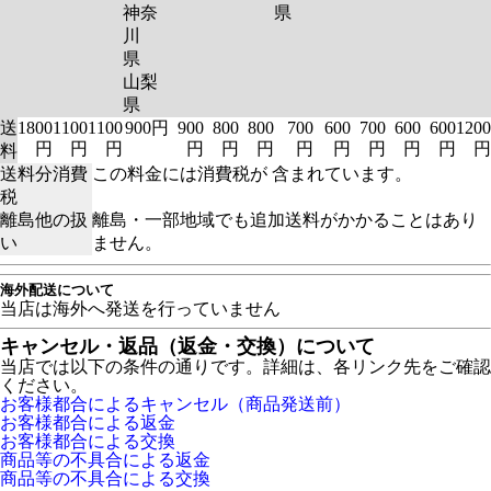
神奈
県
川
県
山梨
県
送
1800
1100
1100
900円
900
800
800
700
600
700
600
600
1200
円
円
円
円
円
円
円
円
円
円
円
円
料
送料分消費
この料金には消費税が 含まれています。
税
離島他の扱
離島・一部地域でも追加送料がかかることはあり
い
ません。
海外配送について
当店は海外へ発送を行っていません
キャンセル・返品（返金・交換）について
当店では以下の条件の通りです。詳細は、各リンク先をご確認
ください。
お客様都合によるキャンセル（商品発送前）
お客様都合による返金
お客様都合による交換
商品等の不具合による返金
商品等の不具合による交換