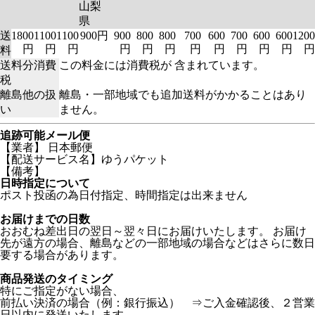
山梨
県
送
1800
1100
1100
900円
900
800
800
700
600
700
600
600
1200
円
円
円
円
円
円
円
円
円
円
円
円
料
送料分消費
この料金には消費税が 含まれています。
税
離島他の扱
離島・一部地域でも追加送料がかかることはあり
い
ません。
追跡可能メール便
【業者】 日本郵便
【配送サービス名】ゆうパケット
【備考】
日時指定について
ポスト投函の為日付指定、時間指定は出来ません
お届けまでの日数
おおむね差出日の翌日～翌々日にお届けいたします。 お届け
先が遠方の場合、離島などの一部地域の場合などはさらに数日
要する場合があります。
商品発送のタイミング
特にご指定がない場合、
前払い決済の場合（例：銀行振込） ⇒ご入金確認後、２営業
日以内に発送いたします。