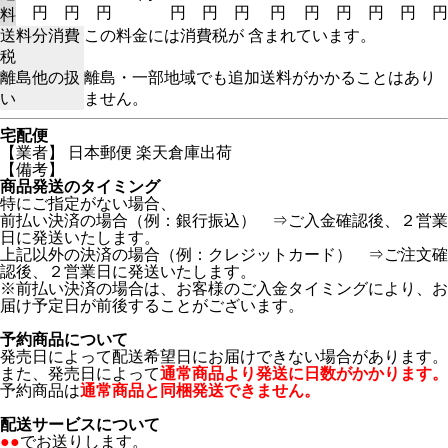
円
円
円
円
円
円
円
円
円
円
円
円
料
送料分消費
この料金には消費税が 含まれています。
税
離島他の扱
離島・一部地域でも追加送料がかかることはあり
い
ません。
宅配便
【業者】 日本郵便 楽天倉庫出荷
【備考】
商品発送のタイミング
特にご指定がない場合、
前払い決済の場合（例：銀行振込） ⇒ご入金確認後、２営業
日に発送いたします。
上記以外の決済の場合（例：クレジットカード） ⇒ご注文確
認後、２営業日に発送いたします。
※前払い決済の場合は、お客様のご入金タイミングにより、お
届け予定日が前後することがございます。
予約商品について
発売日によって配送希望日にお届けできない場合があります。
また、発売日によって
通常商品より発送に日数がかかります。
予約商品は
通常商品と同梱発送できません。
配送サービスについて
●●
でお送りします。