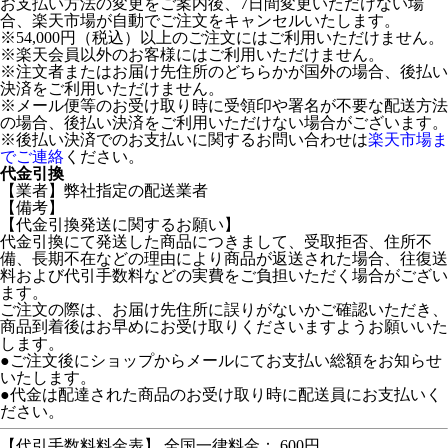
お支払い方法の変更をご案内後、7日間変更いただけない場
合、楽天市場が自動でご注文をキャンセルいたします。
※54,000円（税込）以上のご注文にはご利用いただけません。
※楽天会員以外のお客様にはご利用いただけません。
※注文者またはお届け先住所のどちらかが国外の場合、後払い
決済をご利用いただけません。
※メール便等のお受け取り時に受領印や署名が不要な配送方法
の場合、後払い決済をご利用いただけない場合がございます。
※後払い決済でのお支払いに関するお問い合わせは
楽天市場ま
でご連絡
ください。
代金引換
【業者】弊社指定の配送業者
【備考】
【代金引換発送に関するお願い】
代金引換にて発送した商品につきまして、受取拒否、住所不
備、長期不在などの理由により商品が返送された場合、往復送
料および代引手数料などの実費をご負担いただく場合がござい
ます。
ご注文の際は、お届け先住所に誤りがないかご確認いただき、
商品到着後はお早めにお受け取りくださいますようお願いいた
します。
●ご注文後にショップからメールにてお支払い総額をお知らせ
いたします。
●代金は配達された商品のお受け取り時に配送員にお支払いく
ださい。
【代引手数料料金表】 全国一律料金： 600円