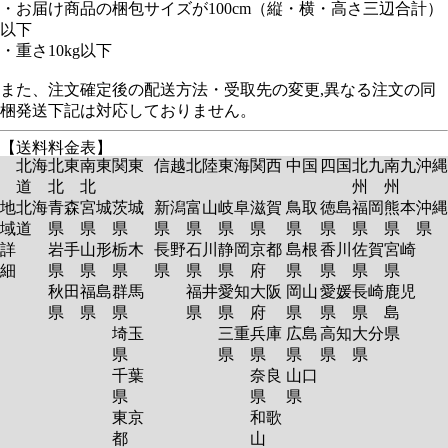
・お届け商品の梱包サイズが100cm（縦・横・高さ三辺合計）
以下
・重さ10kg以下
また、注文確定後の配送方法・受取先の変更,異なる注文の同
梱発送下記は対応しておりません。
【送料料金表】
北海
北東
南東
関東
信越
北陸
東海
関西
中国
四国
北九
南九
沖縄
道
北
北
州
州
地
北海
青森
宮城
茨城
新潟
富山
岐阜
滋賀
鳥取
徳島
福岡
熊本
沖縄
域
道
県
県
県
県
県
県
県
県
県
県
県
県
詳
岩手
山形
栃木
長野
石川
静岡
京都
島根
香川
佐賀
宮崎
細
県
県
県
県
県
県
府
県
県
県
県
秋田
福島
群馬
福井
愛知
大阪
岡山
愛媛
長崎
鹿児
県
県
県
県
県
府
県
県
県
島
埼玉
三重
兵庫
広島
高知
大分
県
県
県
県
県
県
県
千葉
奈良
山口
県
県
県
東京
和歌
都
山