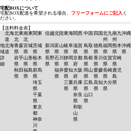
宅配BOXについて
宅配BOX配達を希望される場合、
フリーフォームにご記入
く
ださい。
【送料料金表】
北海
北東
南東
関東
信越
北陸
東海
関西
中国
四国
北九
南九
沖縄
道
北
北
州
州
地
北海
青森
宮城
茨城
新潟
富山
岐阜
滋賀
鳥取
徳島
福岡
熊本
沖縄
域
道
県
県
県
県
県
県
県
県
県
県
県
県
詳
岩手
山形
栃木
長野
石川
静岡
京都
島根
香川
佐賀
宮崎
細
県
県
県
県
県
県
府
県
県
県
県
秋田
福島
群馬
福井
愛知
大阪
岡山
愛媛
長崎
鹿児
県
県
県
県
県
府
県
県
県
島
埼玉
三重
兵庫
広島
高知
大分
県
県
県
県
県
県
県
千葉
奈良
山口
県
県
県
東京
和歌
都
山
神奈
県
川