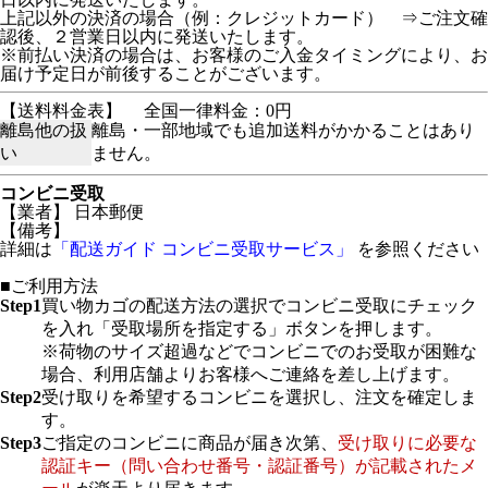
上記以外の決済の場合（例：クレジットカード） ⇒ご注文確
認後、２営業日以内に発送いたします。
※前払い決済の場合は、お客様のご入金タイミングにより、お
届け予定日が前後することがございます。
【送料料金表】
全国一律料金：0円
離島他の扱
離島・一部地域でも追加送料がかかることはあり
い
ません。
コンビニ受取
【業者】 日本郵便
【備考】
詳細は
「配送ガイド コンビニ受取サービス」
を参照ください
■ご利用方法
Step1
買い物カゴの配送方法の選択でコンビニ受取にチェック
を入れ「受取場所を指定する」ボタンを押します。
※荷物のサイズ超過などでコンビニでのお受取が困難な
場合、利用店舗よりお客様へご連絡を差し上げます。
Step2
受け取りを希望するコンビニを選択し、注文を確定しま
す。
Step3
ご指定のコンビニに商品が届き次第、
受け取りに必要な
認証キー（問い合わせ番号・認証番号）が記載されたメ