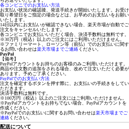
らお送りいたします。
各コンビニでのお支払い方法
お支払い状況の確認後、発送手続きが開始いたします。お受け
取り希望日をご指定の場合などは、お早めのお支払いをお願い
いたします。
14日以内にお支払いが確認できない場合、楽天市場が自動でご
注文をキャンセルいたします。
各コンビニでお支払いいただく場合、決済手数料は無料です。
※30万円（税込）以上のご注文にはご利用いただけません。
※ファミリーマート、ローソン等（前払）でのお支払いに関す
るお問い合わせは
楽天市場までご連絡
ください。
PayPal
【備考】
PayPalアカウントをお持ちのお客様のみご利用いただけます。
商品や注文数の追加をされる場合、改めて注文いただく必要が
あります。予めご了承ください。
PayPalでのお支払い方法
注文を確定するボタンを押す際に、お支払いの手続きをしてい
ただきます。
決済手数料は無料です。
※100万円（税込）以上のご注文にはご利用いただけません。
※PayPalアカウントをお持ちでない場合、PayPalアカウントを
作成ください。
※PayPalでのお支払いに関するお問い合わせは
楽天市場までご
連絡
ください。
配送について