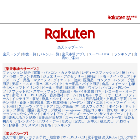
楽天トップへ >>
楽天トップ
|
特集一覧
|
ジャンル一覧
|
楽天市場アプリ
|
スーパーDEAL
|
ランキング
|
出
店のご案内
【楽天市場のサービス】
ファッション 総合
|
家電・パソコン・カメラ 総合
|
レディースファッション
|
靴
|
バッ
グ・小物・ブランド雑貨
|
ジュエリー・アクセサリー
|
腕時計
|
下着・ナイトウェア
|
キ
ッズ・ベビー用品・マタニティ
|
ダイエット・健康
|
医薬品・コンタクトレンズ・介護
用品
|
美容・コスメ・香水
|
車・バイク
|
カー用品・バイク用品
|
食品
|
スイーツ・お菓
子
|
水・ソフトドリンク
|
ビール・洋酒
|
日本酒・焼酎
|
ワイン
|
パソコン・PCパー
ツ
|
タブレットPC・スマートフォン
|
光回線・モバイル通信
|
TV・レコーダー・オーデ
ィオ
|
家電
|
CD・DVD
|
楽器・音楽機材
|
ゲーム
|
おもちゃ
|
ホビー
|
サービス・リフォ
ーム
|
インテリア・収納
|
寝具・ベッド・マットレス
|
日用品雑貨・文房具・手芸
|
キッ
チン用品・食器・調理器具
|
花・観葉植物
|
ガーデン・DIY・工具
|
ペットフード ・ ペ
ット用品
|
スポーツ・アウトドア
|
ゴルフ用品
|
本
（
楽天ブックス
） |
ポイント
|
ネット
ショップ 開業・開店
|
楽天ウェブ検索
|
R-magazine（雑誌コラボ）
|
贈り物・ギフト
|
フ
ァッション公式ブランド
|
ポイントアップ
|
ディズニーゾーン
|
サンリオゾーン
|
まち
楽
|
楽天ふるさと納税
|
日用品翌日配達
|
スーパーDEAL
|
開催中イベント一覧
|
福袋＆
初売り
|
バレンタイン
|
ホワイトデー
|
母の日
|
父の日
|
お中元
|
敬老の日
|
ハロウィ
ン
|
お歳暮
|
クリスマス
|
おせち
|
ランキング
【楽天グループ】
楽天市場
|
旅行・ホテル予約・航空券
|
本・DVD・CD
|
電子書籍 楽天Kobo
|
ゴルフ場予