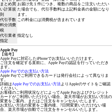
まとめ買
お届け先１件につき、複数の商品をご注文いただい
い計算規
た場合でも、代引手数料は上記料金表の金額になり
則
ます。
代引手数
この料金には消費税が含まれています
料分消費
税
代引業者
指定なし
指定
Apple Pay
【備考】
Apple Payに対応したiPhoneでお支払いいただけます。
ご注文を確定する直前に、Apple Payの認証を行っていただき
ます。
Apple Payでのお支払い方法
Apple Payでご利用できるカードは発行会社によって異なりま
す。
詳細は
Apple Payでのお支払い方法
よりAppleのサイトをご確認
ください。
お客様のご利用状況などによってApple Payおよびクレジット
カードがご利用いただけない場合、楽天市場がお支払い方法の
変更をご案内、またはご注文をキャンセルいたします。
お支払い方法の変更をご案内後、7日間変更いただけない場
合、楽天市場が自動でご注文をキャンセルいたします。