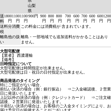
県
山梨
県
送
1800
1100
1100
900円
900
800
800
700
600
700
600
600
1200
円
円
円
円
円
円
円
円
円
円
円
円
料
送料分消費
この料金には消費税が 含まれています。
税
離島他の扱
離島・一部地域でも追加送料がかかることはあり
い
ません。
大型宅配便
【業者】 西濃運輸
【備考】
日時指定について
大型宅配便は時間指定が出来ません。
大型宅配便は日・祝日の日付指定が出来ません。
商品発送のタイミング
特にご指定がない場合、
前払い決済の場合（例：銀行振込） ⇒ご入金確認後、２営業
日に発送いたします。
上記以外の決済の場合（例：クレジットカード） ⇒ご注文確
認後、２営業日に発送いたします。
※前払い決済の場合は、お客様のご入金タイミングにより、お
届け予定日が前後することがございます。