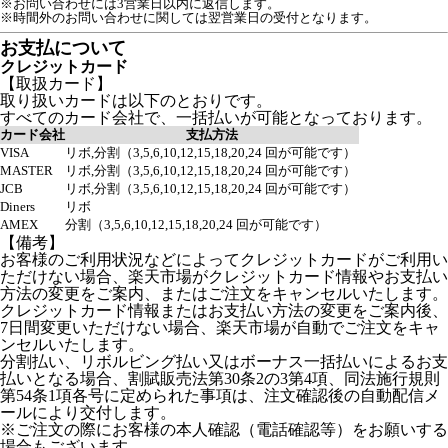
※お問い合わせには3営業日以内に返信します。
※時間外のお問い合わせに関しては翌営業日の受付となります。
お支払について
クレジットカード
【取扱カード】
取り扱いカードは以下のとおりです。
すべてのカード会社で、一括払いが可能となっております。
カード会社
支払方法
VISA
リボ,分割（3,5,6,10,12,15,18,20,24 回が可能です）
MASTER
リボ,分割（3,5,6,10,12,15,18,20,24 回が可能です）
JCB
リボ,分割（3,5,6,10,12,15,18,20,24 回が可能です）
Diners
リボ
AMEX
分割（3,5,6,10,12,15,18,20,24 回が可能です）
【備考】
お客様のご利用状況などによってクレジットカードがご利用い
ただけない場合、楽天市場がクレジットカード情報やお支払い
方法の変更をご案内、またはご注文をキャンセルいたします。
クレジットカード情報またはお支払い方法の変更をご案内後、
7日間変更いただけない場合、楽天市場が自動でご注文をキャ
ンセルいたします。
分割払い、リボルビング払い又はボーナス一括払いによるお支
払いとなる場合、割賦販売法第30条2の3第4項、同法施行規則
第54条1項各号に定められた事項は、注文確認後の自動配信メ
ールにより交付します。
※ご注文の際にお客様の本人確認（電話確認等）をお願いする
場合もございます。