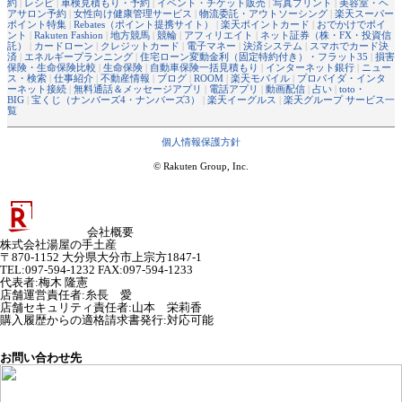
約
|
レシピ
|
車検見積もり・予約
|
イベント・チケット販売
|
写真プリント
|
美容室・ヘ
アサロン予約
|
女性向け健康管理サービス
|
物流委託・アウトソーシング
|
楽天スーパー
ポイント特集
|
Rebates（ポイント提携サイト）
|
楽天ポイントカード
|
おでかけでポイ
ント
|
Rakuten Fashion
|
地方競馬
|
競輪
|
アフィリエイト
|
ネット証券（株・FX・投資信
託）
|
カードローン
|
クレジットカード
|
電子マネー
|
決済システム
|
スマホでカード決
済
|
エネルギープランニング
|
住宅ローン変動金利（固定特約付き）・フラット35
|
損害
保険・生命保険比較
|
生命保険
|
自動車保険一括見積もり
|
インターネット銀行
|
ニュー
ス・検索
|
仕事紹介
|
不動産情報
|
ブログ
|
ROOM
|
楽天モバイル
|
プロバイダ・インタ
ーネット接続
|
無料通話＆メッセージアプリ
|
電話アプリ
|
動画配信
|
占い
|
toto・
BIG
|
宝くじ（ナンバーズ4・ナンバーズ3）
|
楽天イーグルス
|
楽天グループ サービス一
覧
個人情報保護方針
© Rakuten Group, Inc.
会社概要
株式会社湯屋の手土産
〒870-1152 大分県大分市上宗方1847-1
TEL:097-594-1232 FAX:097-594-1233
代表者
:
梅木 隆憲
店舗運営責任者
:
糸長 愛
店舗セキュリティ責任者
:
山本 栄莉香
購入履歴からの適格請求書発行:対応可能
お問い合わせ先