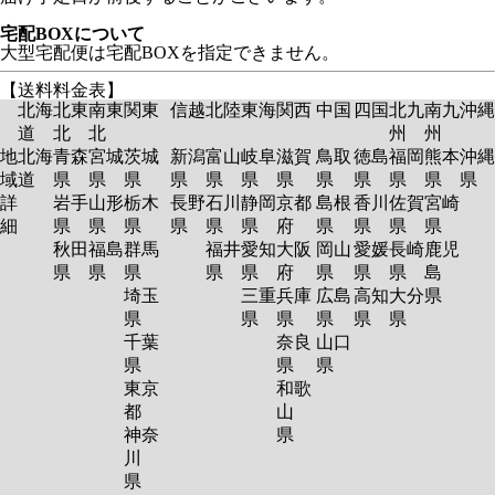
宅配BOXについて
大型宅配便は宅配BOXを指定できません。
【送料料金表】
北海
北東
南東
関東
信越
北陸
東海
関西
中国
四国
北九
南九
沖縄
道
北
北
州
州
地
北海
青森
宮城
茨城
新潟
富山
岐阜
滋賀
鳥取
徳島
福岡
熊本
沖縄
域
道
県
県
県
県
県
県
県
県
県
県
県
県
詳
岩手
山形
栃木
長野
石川
静岡
京都
島根
香川
佐賀
宮崎
細
県
県
県
県
県
県
府
県
県
県
県
秋田
福島
群馬
福井
愛知
大阪
岡山
愛媛
長崎
鹿児
県
県
県
県
県
府
県
県
県
島
埼玉
三重
兵庫
広島
高知
大分
県
県
県
県
県
県
県
千葉
奈良
山口
県
県
県
東京
和歌
都
山
神奈
県
川
県