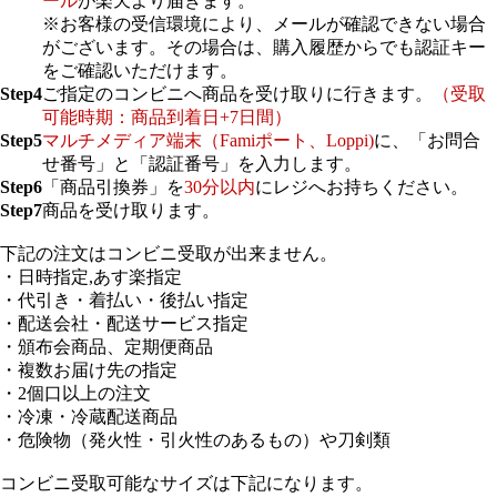
ール
が楽天より届きます。
※お客様の受信環境により、メールが確認できない場合
がございます。その場合は、購入履歴からでも認証キー
をご確認いただけます。
Step4
ご指定のコンビニへ商品を受け取りに行きます。
（受取
可能時期：商品到着日+7日間）
Step5
マルチメディア端末（Famiポート、Loppi)
に、「お問合
せ番号」と「認証番号」を入力します。
Step6
「商品引換券」を
30分以内
にレジへお持ちください。
Step7
商品を受け取ります。
下記の注文はコンビニ受取が出来ません。
・日時指定,あす楽指定
・代引き・着払い・後払い指定
・配送会社・配送サービス指定
・頒布会商品、定期便商品
・複数お届け先の指定
・2個口以上の注文
・冷凍・冷蔵配送商品
・危険物（発火性・引火性のあるもの）や刀剣類
コンビニ受取可能なサイズは下記になります。