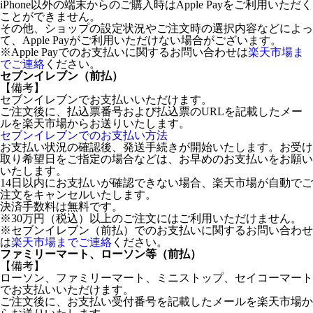
iPhone以外の端末からのご購入時はApple Payをご利用いただく
ことができません。
その他、ショップの設定状況やご注文時の選択内容などによっ
て、Apple Payがご利用いただけない場合がございます。
※Apple Payでのお支払いに関するお問い合わせは
楽天市場ま
でご連絡
ください。
セブンイレブン（前払）
【備考】
セブンイレブンでお支払いいただけます。
ご注文後に、払込票番号および払込票のURLを記載したメー
ルを楽天市場からお送りいたします。
セブンイレブンでのお支払い方法
お支払い状況の確認後、発送手続きが開始いたします。お受け
取り希望日をご指定の場合などは、お早めのお支払いをお願い
いたします。
14日以内にお支払いが確認できない場合、楽天市場が自動でご
注文をキャンセルいたします。
決済手数料は無料です。
※30万円（税込）以上のご注文にはご利用いただけません。
※セブンイレブン（前払）でのお支払いに関するお問い合わせ
は
楽天市場までご連絡
ください。
ファミリーマート、ローソン等（前払）
【備考】
ローソン、ファミリーマート、ミニストップ、セイコーマート
でお支払いいただけます。
ご注文後に、お支払い受付番号を記載したメールを楽天市場か