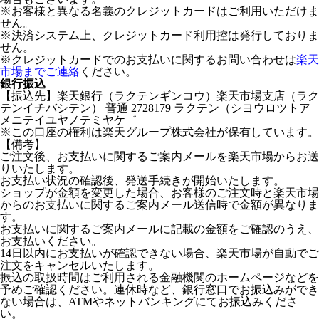
※お客様と異なる名義のクレジットカードはご利用いただけま
せん。
※決済システム上、クレジットカード利用控は発行しておりま
せん。
※クレジットカードでのお支払いに関するお問い合わせは
楽天
市場までご連絡
ください。
銀行振込
【振込先】楽天銀行（ラクテンギンコウ）楽天市場支店（ラク
テンイチバシテン） 普通 2728179 ラクテン（シヨウロツトア
メニテイユヤノテミヤケ゛
※この口座の権利は楽天グループ株式会社が保有しています。
【備考】
ご注文後、お支払いに関するご案内メールを楽天市場からお送
りいたします。
お支払い状況の確認後、発送手続きが開始いたします。
ショップが金額を変更した場合、お客様のご注文時と楽天市場
からのお支払いに関するご案内メール送信時で金額が異なりま
す。
お支払いに関するご案内メールに記載の金額をご確認のうえ、
お支払いください。
14日以内にお支払いが確認できない場合、楽天市場が自動でご
注文をキャンセルいたします。
振込の取扱時間はご利用される金融機関のホームページなどを
予めご確認ください。連休時など、銀行窓口でお振込みができ
ない場合は、ATMやネットバンキングにてお振込みくださ
い。