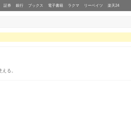
証券
銀行
ブックス
電子書籍
ラクマ
リーベイツ
楽天24
使える。