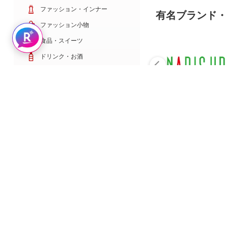
ファッション・インナー
有名ブランド・
ファッション小物
Rakuten AIで探す
食品・スイーツ
ドリンク・お酒
日用雑貨・キッチン用品
コスメ・健康・医薬品
キッズ・ベビー・玩具
家電・TV・カメラ
PC・スマホ・通信
スポーツ・ゴルフ
車・バイク
インテリア・寝具・収納
ペット・花・DIY工具
サービス・リフォーム