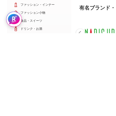
ファッション・インナー
有名ブランド・
ファッション小物
Rakuten AIで探す
食品・スイーツ
ドリンク・お酒
日用雑貨・キッチン用品
コスメ・健康・医薬品
キッズ・ベビー・玩具
家電・TV・カメラ
PC・スマホ・通信
スポーツ・ゴルフ
車・バイク
インテリア・寝具・収納
ペット・花・DIY工具
サービス・リフォーム