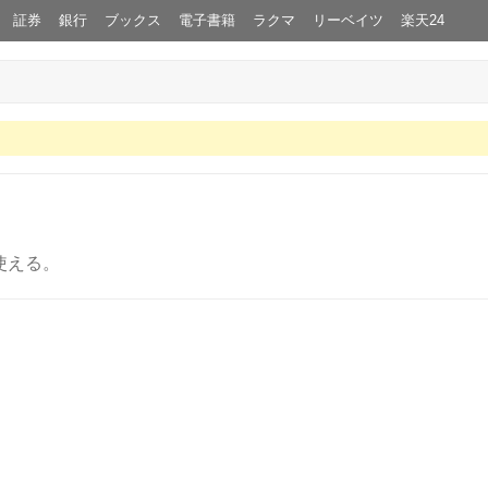
証券
銀行
ブックス
電子書籍
ラクマ
リーベイツ
楽天24
使える。