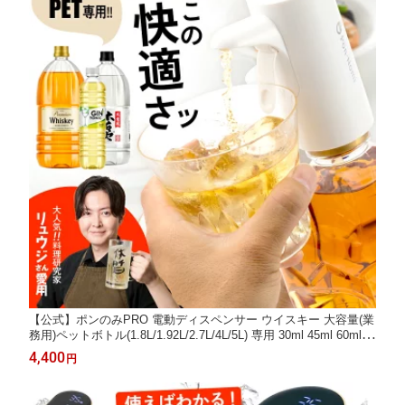
【公式】ポンのみPRO 電動ディスペンサー ウイスキー 大容量(業
務用)ペットボトル(1.8L/1.92L/2.7L/4L/5L) 専用 30ml 45ml 60ml＋
無制限の4種から注出量が選べる プロ仕様 ハイボール ウイスキー
4,400
円
ポンプ ポンプ ぽんのみ お酒 定量 ポンのみ 焼酎 カクテルコンク