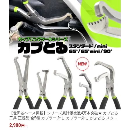
【世田谷ベース掲載】シリーズ累計販売数4万本突破★ カプとる
工具 正規品 全5種 カプラー 外し カプラー外し かぷとる スタン
ダード ／ mini／ 65°／65°mini ／ 90° カップリングツール 【実用
2,980
円
～
新案登録済・意匠権申請済】 セット使い 作業効率アップ