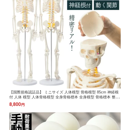
【国際規格認証品】 ミニサイズ 人体模型 骨格模型 85cm 神経根
付 人体 模型 人体骨格模型 全身骨格標本 全身模型 骨格標本 整体
学習用 教育用 医療用 整体院 授業用 展示用 可動関節 大学 研究室
8,800
円
病院 可動