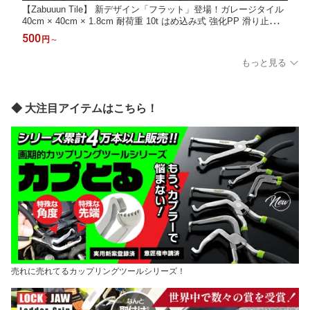
【Zabuuun Tile】 新デザイン「フラット」登場！ガレージタイル
40cm × 40cm × 1.8cm 耐荷重 10t はめ込み式 強化PP 滑り止め
穴あり 穴なし 連結式 ガレージ タイル ガレージマット フロアタ
500
円
～
イル オートマット 駐車場 マット 野外 屋外対応 車庫 DIY コーナ
ー エッジメス
もっと見る
◆ 大注目アイテムはこちら！
売れに売れてるカップリングツールシリーズ！