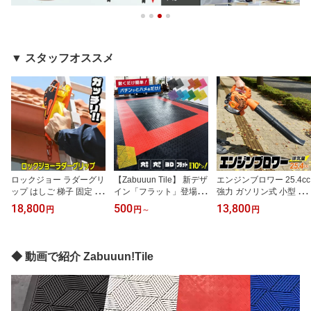
▼ スタッフオススメ
ロックジョー ラダーグリ
【Zabuuun Tile】 新デザ
エンジンブロワー 25.4cc
ップ はしご 梯子 固定 ク
イン「フラット」登場！
強力 ガソリン式 小型 軽
ランプ ロックジョーラダ
ガレージタイル 40cm ×
量 肩掛け ノズル3種付き
18,800
500
13,800
円
円
～
円
ー ラダー ハシゴ はしご
40cm × 1.8cm 耐荷重 10t
送風機 落ち葉掃除 落ち
固定 雨樋 取り付け 取付
はめ込み式 強化PP 滑り
葉 庭掃除 除雪 庭掃除 エ
転落防止 はしご 固定具
止め 穴あり 穴なし 連結
ンジン式ブロワー ブロワ
安全 安定 器具 Lock Jaw
式 ガレージ タイル ガレ
ー エンジン エンジンブ
◆ 動画で紹介 Zabuuun!Tile
Ladder Grip 日本正規品
ージマット フロアタイル
ロワ エンジンブロアー
日本語対応 国際特許取得
オートマット 駐車場 マ
エンジンブロア ブロア
ット 野外 屋外対応 車庫
ガソリン
DIY コーナー エッジメス