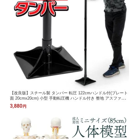
【改良版】スチール製 タンパー 転圧 122cmハンドル付(プレート
面 20cmx20cm) 小型 手動転圧機 ハンドル付き 整地 アスファル
トタンパー 四角ランマー 高耐久 舗装 転圧プレート
3,880
円