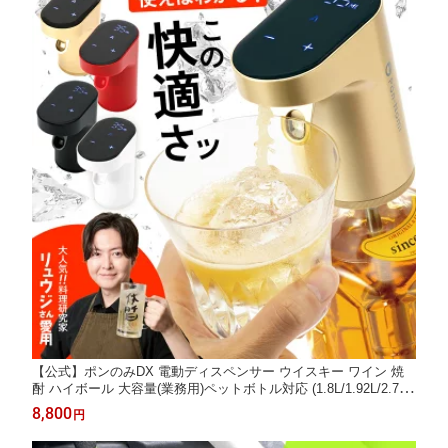
【公式】ポンのみDX 電動ディスペンサー ウイスキー ワイン 焼
酎 ハイボール 大容量(業務用)ペットボトル対応 (1.8L/1.92L/2.7L/
4L/5L) 1000種類以上のボトルや瓶に対応 プロ仕様 ウイスキーポ
8,800
円
ンプ ポンのみ ぽんのみ アルコール お酒 定量 ソーダ割 ポンノミ