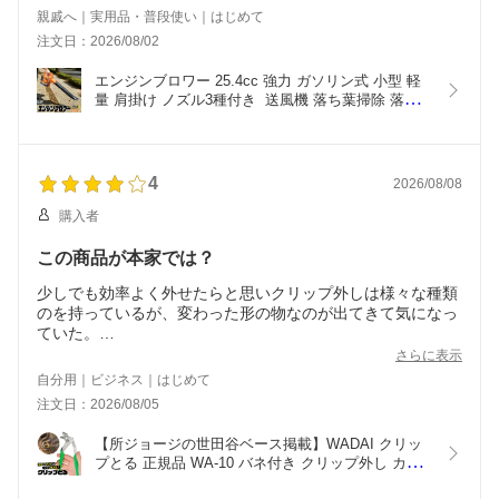
親戚へ｜実用品・普段使い｜はじめて
注文日：2026/08/02
エンジンブロワー 25.4cc 強力 ガソリン式 小型 軽
量 肩掛け ノズル3種付き  送風機 落ち葉掃除 落ち
葉 庭掃除 除雪 庭掃除 エンジン式ブロワー ブロワ
ー エンジン エンジンブロワ エンジンブロアー エン
ジンブロア ブロア ガソリン
4
2026/08/08
購入者
この商品が本家では？
少しでも効率よく外せたらと思いクリップ外しは様々な種類
のを持っているが、変わった形の物なのが出てきて気になっ
ていた。
商品到着と同時にお盆の休暇に入ってしまい使用できていな
さらに表示
い状況である。
自分用｜ビジネス｜はじめて
期待を込めて☆4
注文日：2026/08/05
そっくりな商品がたくさん出てくるがこれが本家ではないか
と思う。
【所ジョージの世田谷ベース掲載】WADAI クリッ
プとる 正規品 WA-10 バネ付き クリップ外し カー
クリップ外し 内張りピン 取り外し工具 ステンレス 