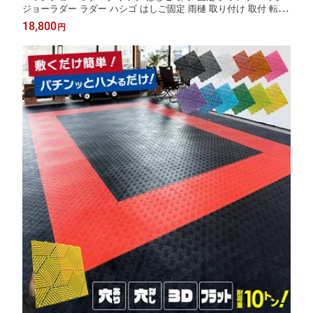
ジョーラダー ラダー ハシゴ はしご固定 雨樋 取り付け 取付 転落
防止 はしご 固定具 安全 安定 器具 Lock Jaw Ladder Grip 日本正
18,800
円
規品 日本語対応 国際特許取得