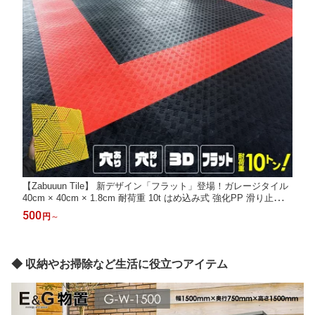
【Zabuuun Tile】 新デザイン「フラット」登場！ガレージタイル
40cm × 40cm × 1.8cm 耐荷重 10t はめ込み式 強化PP 滑り止め
穴あり 穴なし 連結式 ガレージ タイル ガレージマット フロアタ
500
円
～
イル オートマット 駐車場 マット 野外 屋外対応 車庫 DIY コーナ
ー エッジメス
◆ 収納やお掃除など生活に役立つアイテム