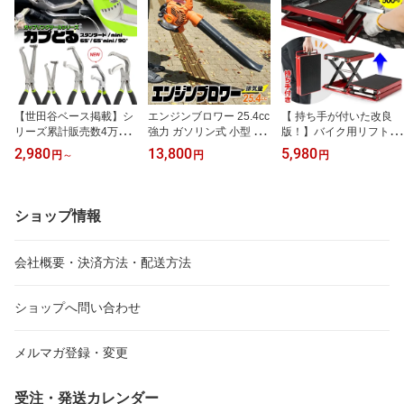
【世田谷ベース掲載】シ
エンジンブロワー 25.4cc
【 持ち手が付いた改良
リーズ累計販売数4万本
強力 ガソリン式 小型 軽
版！】バイク用リフトジ
突破★ カプとる 工具 正
量 肩掛け ノズル3種付き
ャッキ バイクジャッキ
2,980
13,800
5,980
円
～
円
円
規品 全5種 カプラー 外し
送風機 落ち葉掃除 落ち
小型 耐荷重500kg ソケッ
カプラー外し かぷとる
葉 庭掃除 除雪 庭掃除 エ
トアダプタ付 ジャッキス
スタンダード ／ mini／ 6
ンジン式ブロワー ブロワ
タンド ジャッキスタンド
5°／65°mini ／ 90° カッ
ー エンジン エンジンブ
バイク リフト ジャッキ
ショップ情報
プリングツール 【実用新
ロワ エンジンブロアー
ハーレー フロアジャッキ
案登録済・意匠権申請
エンジンブロア ブロア
バイクリフト モーターサ
済】 セット使い 作業効
ガソリン
イクルスタンド 国際規格
会社概要・決済方法・配送方法
率アップ
品
ショップへ問い合わせ
メルマガ登録・変更
受注・発送カレンダー