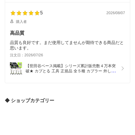
錆びない 【実用新案申請済】【特許申請済】 | 固着
したクリップも簡単にとれる
5
2026/08/07
購入者
高品質
品質も良好です。まだ使用してませんが期待できる商品だと
思います。
注文日：2026/07/26
【世田谷ベース掲載】シリーズ累計販売数４万本突
破★ カプとる 工具 正規品 全５種 カプラー 外し カ
プラー外し かぷとる スタンダード ／ mini／ 65°／
65°mini ／ 90° カップリングツール 【実用新案登録
済・意匠権申請済】 セット使い 作業効率アップ
◆ ショップカテゴリー