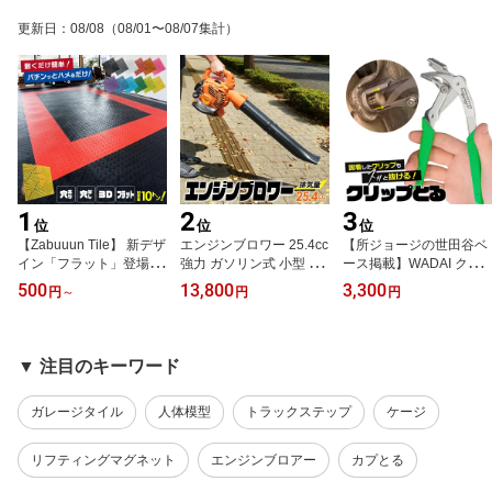
更新日
：
08/08
（08/01〜08/07集計）
1
2
3
位
位
位
【Zabuuun Tile】 新デザ
エンジンブロワー 25.4cc
【所ジョージの世田谷ベ
イン「フラット」登場！
強力 ガソリン式 小型 軽
ース掲載】WADAI クリ
ガレージタイル 40cm ×
量 肩掛け ノズル3種付き
ップとる 正規品 WA-10
500
13,800
3,300
円
～
円
円
40cm × 1.8cm 耐荷重 10t
送風機 落ち葉掃除 落ち
バネ付き クリップ外し
はめ込み式 強化PP 滑り
葉 庭掃除 除雪 庭掃除 エ
カークリップ外し 内張り
止め 穴あり 穴なし 連結
ンジン式ブロワー ブロワ
ピン 取り外し工具 ステ
式 ガレージ タイル ガレ
ー エンジン エンジンブ
ンレス 錆びない 【実用
▼ 注目のキーワード
ージマット フロアタイル
ロワ エンジンブロアー
新案申請済】【特許申請
オートマット 駐車場 マ
エンジンブロア ブロア
済】 | 固着したクリップ
ガレージタイル
人体模型
トラックステップ
ケージ
ット 野外 屋外対応 車庫
ガソリン
も簡単にとれる
DIY コーナー エッジメス
リフティングマグネット
エンジンブロアー
カプとる