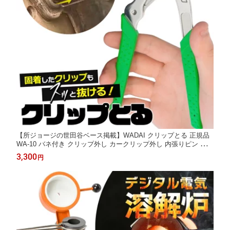
【所ジョージの世田谷ベース掲載】WADAI クリップとる 正規品
WA-10 バネ付き クリップ外し カークリップ外し 内張りピン 取り
外し工具 ステンレス 錆びない 【実用新案申請済】【特許申請
3,300
円
済】 | 固着したクリップも簡単にとれる