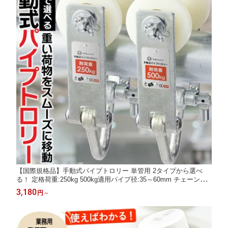
【国際規格品】手動式パイプトロリー 単管用 2タイプから選べ
る！ 定格荷重:250kg 500kg適用パイプ径:35～60mm チェーンブ
ロック用 レバーホイスト用 0.25t 0.5t 回転式キャスター付
3,180
円
～