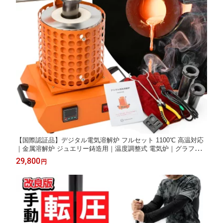
【国際認証品】デジタル電気溶解炉 フルセット 1100℃ 高温対応
｜金属溶解炉 ジュエリー鋳造用｜温度調整式 電気炉｜グラファ
イト坩堝付き｜金・銀・銅・アルミ・スクラップ対応
29,800
円