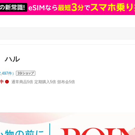
 ハル
2,497
件）
中
通常商品5倍 定期購入5倍 頒布会5倍