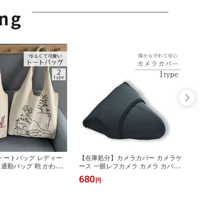
トートバッグ レディー
【在庫処分】カメラカバー カメラケ
【送料
 通勤バッグ 鞄 かわい
ース 一眼レフカメラ カメラ カバー
ケース
トートバッグ バッグ お
ケース 一眼 カメラバッグ カメラ収納
タイケ
680
2,18
円
 プレゼント トート 大
一眼レフ 旅行 登山 傷防止 マジック
シンプ
 便利 大きめ タブレッ
テープ 固定 簡単 防水 防水性 アウト
クセサ
傘 お出かけ 旅行 レジ
ドア 雨 雨の日 軽量 伸縮性 装着楽々
級感 
ア 社