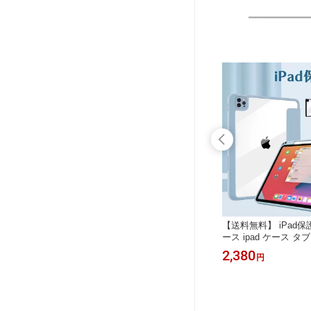
タンド
【送料無料】ボディバッグ ショルダ
【送料無料】 iPad保護
動 ハブ
ーポーチ ミニショルダーバッグ ボデ
ース ipad ケース タ
ンド 多サ
ィ バッグ メンズポーチ メンズ 大容
r10.5 Air10.9 Pro11 
1,200
2,380
円
円
 スッキ
量 カジュアル ウォーキングポーチ ウ
チ 10.9インチ 11イン
 取り付
ォーカー ウォーカーポーチ プレゼン
第1世代 第
面所 洗面
ト ギフト 贈り物 誕生日 バースデー
普段使 送