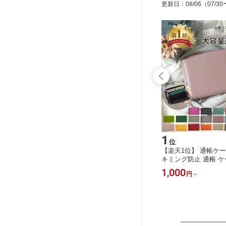
更新日
：
08/06
（07/30
15
1
位
位
トパソコ
【送料無料】 収納ボックス 収納 車用
【楽天1位】 通帳ケー
d パソコン
車 車中泊 旅行 折りたたみ式 折り畳
キミング防止 通帳 ケ
レットケ
み 大容量 シート下 スッキリ収納 荷
革 マルチケース ポー
2,880
1,000
円
円
～
 Pro パ
物 ボックス 折りたたみ 後部座席 収
帳入れケース 薄型 大
レット p
納ケース ドライブ トランク 整理ボッ
しゃれ 本革 スリム 
 コンパク
クス コンパクト 省スペース トランク
スポートケース 母子手
 15.6
収納 トランクボックス トランク収納
年金手帳 かわいい マ
ボックス