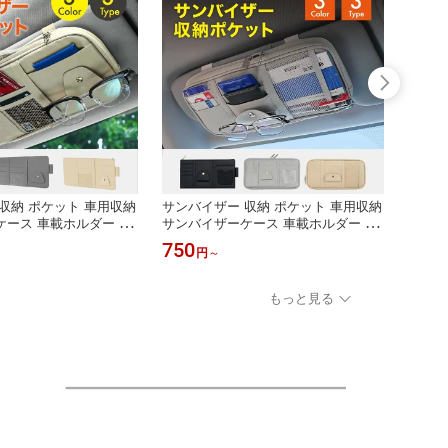
収納 ポケット 車用収納
サンバイザー 収納 ポケット 車用収納
【送料
ース 車載ホルダー 多
サンバイザーケース 車載ホルダー 多
ドポケ
 カードケース サング
機能収納ポーチ カードケース サング
納ボッ
750
780
円
～
ホホルダー ETC収納 小
ラス収納 スマホホルダー ETC収納 小
差し込
ケット ファスナー付き
銭 メッシュポケット ファスナー付き
カー用
簡単 運転席 助手席 汎
車内整理 取付簡単 運転席 助手席 汎
間 収
もっと見る
グレー ベージュ 送料無
用 ブラック グレー ベージュ 送料無
ト 車
料