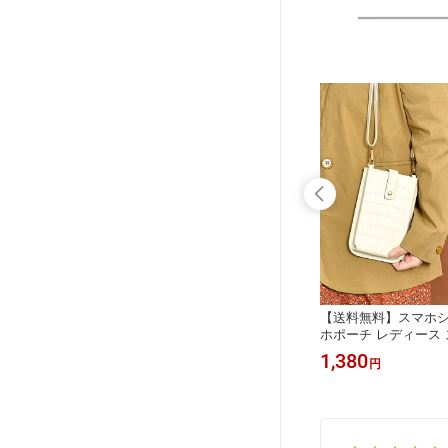
ト 避難リ
【送料無料】 即納 防災セット 避難リ
【送料無料】スマホシ
ズ 防災
ュックセット 2人用 防災グッズ 防災
ホポーチ レディース 
避難リュッ
リュック 防災 避難グッズ 避難リュッ
ー ポーチ スマホポシ
25,160
1,380
円
円
ち出し袋
ク 非常持ち出し袋 非常用持ち出し袋
ーバッグ おしゃれ か
対策 災害
避難用品 防災アイテム 台風対策 災害
ルダー シンプル クロ
対策 防災用品 保存食 保存水
め掛け 肩掛け 携帯 ip
ッグ ポケット付き P
行