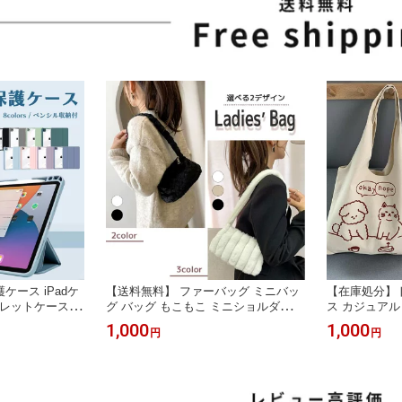
ケース iPadケ
【送料無料】 ファーバッグ ミニバッ
【在庫処分】
ブレットケース Ai
グ バッグ もこもこ ミニショルダーバ
ス カジュアル
Pro12.9 10.5イン
ッグ レディース フワフワ 休日 デー
い 人気 女性
1,000
1,000
円
円
チ 12.9インチ
ト パーティ 2次会 プレゼント ギフト
しゃれ ギフト
秋冬 秋 冬 大人 ふわもこ ふわふわ か
容量 シンプル
わいい おしゃれ 軽量
ト 折りたたみ
ャー 送料無料