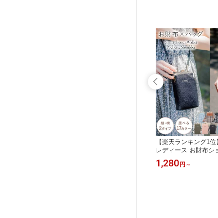
ダー ス
【お財布機能付き】 お財布ショルダ
【楽天ランキング1位
ホポシェ
ー お財布ポシェット 財布機能付き お
レディース お財布ショ
ョルダー
財布バッグ お財布 ショルダー ショル
ッグ 携帯入れ スマホ
3,980
1,280
円
円
～
ッグ モテ
ダーバッグ 大容量 財布 財布ショルダ
ホショルダー 財布 財
ニバッグ
ーバッグ レザー レディース スマホ
携帯 ポーチ ショルダ
ぶら 軽
横型 2way かわいい おしゃれ カード
ース がま口 2wayス
 プチプ
ケース PU 長財布 軽量 ポーチ バッグ
布 縦型 おしゃれ か
送料無料
ト 送料無料