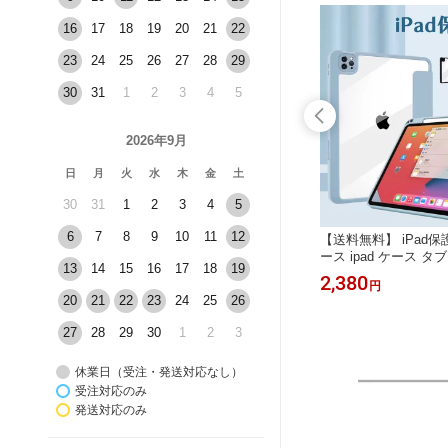
16
17
18
19
20
21
22
23
24
25
26
27
28
29
30
31
1
2
3
4
5
2026年9月
日
月
火
水
木
金
土
30
31
1
2
3
4
5
6
7
8
9
10
11
12
ョルダー
【在庫処分】リュックサック リュッ
【送料無料】 iPad保護
レザー調
ク バックパック 男女兼用バッグ バッ
ース ipad ケース タ
13
14
15
16
17
18
19
らバッグ
グ 遠足 レディース メンズ 非常 大き
r10.5 Air10.9 Pro11 
2,980
2,380
円
円
パス お
い おしゃれ 大人 大容量 高校生 たく
チ 10.9インチ 11イン
20
21
22
23
24
25
26
量 大人
さん スクールバッグ 林間学校 修学旅
第1世代 第
行 防災リュック 男子 女子 高校 中学
27
28
29
30
1
2
3
送料無料
休業日（受注・発送対応なし）
受注対応のみ
発送対応のみ