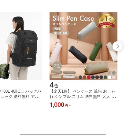
4
5
位
位
80L 40l以上 バックパ
【楽天1位】 ペンケース 筆箱 おしゃ
【楽天
リュック 送料無料 アウ
れ シンプル スリム 送料無料 大人 大
水 メ
ッグ 旅行 アウトドア
容量 かわいい 社会人 大学生 高校生
ュックサ
1,000
3,68
円
～
 登山 キャンプ 撥水
中学生 小学生 学生 女子 男子 男性 女
大きい 
ク オールシーズン 大き
性 男女兼用 メンズ レディース 小さ
旅行 
型 メンズ レディース 男
め コンパクト 人気 ファスナー ギフ
キャン
l 70l 通学 バスケ おしゃ
ト プレゼント ビジネス ビジネスオフ
送料無
ィス用品