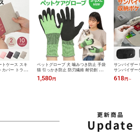
ートケース スキ
ペットグローブ 犬 噛みつき防止 手袋
サンバイザー 
トカバー トラベ
猫 引っかき防止 防刃繊維 耐切創 セ
サンバイザーケ
ケース 磁気防止
ーフティグローブ 保護手袋 ペットケ
機能収納ポーチ
1,580
618
円
円
～
ート ケース カ
アグローブ 5本指 しつけ 動物捕獲 作
ラス収納 スマ
薄型 軽量 本革
業用 送料無料
銭 メッシュポ
車内整理 取付
用 ブラック 
料