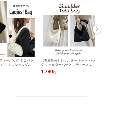
ファーバッグ ミニバッ
【在庫処分】ショルダー トート バッ
【在庫
こもこ ミニショルダーバ
グ ショルダーバッグ レディース トー
ス 一
ス フワフワ 休日 デー
トバッグ キャンバス ランチバッグ マ
ショル
1,780
2,68
円
2次会 プレゼント ギフト
マバッグ A4 多収納 かわいい 春 夏 シ
ック 
人 ふわもこ ふわふわ か
ンプル 無地 ポケット付き ファスナー
イン 
れ 軽量
付き おしゃれ 便利 送料無料
斜めが
ル 送