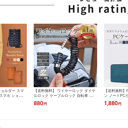
ョルダー スマ
【送料無料】 ワイヤーロック ダイヤ
【送料無料】
スマホ ショルダ
ルロック ケーブルロック 自転車 盗難
ン ノートPCカ
ェット ショルダ
防止 4桁 ダイヤルロック式 ワイヤー
バッグ タブレ
880
1,880
円
円
わいい ミニショ
錠 ダイヤル式 鍵 バイク カギ ダイヤ
ース カバー 保護 
コ柄 レザー 斜
ル かぎ ロック ワイヤー ロードバイ
ソコンケース 
hone スマホバ
ク 電動自転車 クロスバイク マウンテ
cケース 衝撃
U ポシェット 旅
ンバイク コンパクト 合金製 防水 防
錆