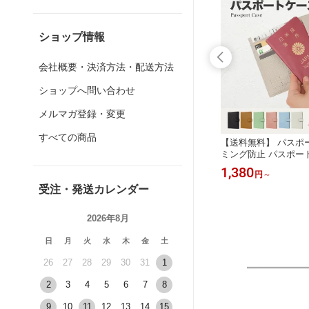
ショップ情報
会社概要・決済方法・配送方法
ショップへ問い合わせ
メルマガ登録・変更
すべての商品
収納 車用
【送料無料】 収納ボックス 収納 車用
【送料無料】 パスポ
 折り畳
車 車中泊 旅行 折りたたみ式 折り畳
ミング防止 パスポー
収納 荷
み 大容量 シート下 スッキリ収納 荷
ルウォレット カード
1,000
1,380
円
円
～
座席 収
物 ボックス 折りたたみ 後部座席 収
海外旅行 財布 パスポ
受注・発送カレンダー
 整理ボッ
納ケース ドライブ トランク 整理ボッ
ード入れ 航空券収納 
 トランク
クス コンパクト 省スペース トランク
レザー
ンク収納
収納 トランクボックス トランク収納
2026年8月
ボックス
日
月
火
水
木
金
土
26
27
28
29
30
31
1
2
3
4
5
6
7
8
9
10
11
12
13
14
15