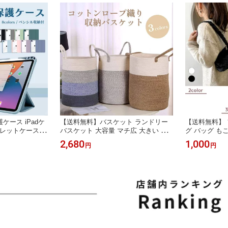
ケース iPadケ
【送料無料】バスケット ランドリー
【送料無料】 
ブレットケース Ai
バスケット 大容量 マチ広 大きい コ
グ バッグ も
Pro12.9 10.5イン
ンパクト クリーニングバッグ かわい
ッグ レディー
2,680
1,000
円
円
チ 12.9インチ
い 丈夫 おしゃれ コインランドリー
ト パーティ 
洗濯ネット 大型 軽い シンプル 洗濯
秋冬 秋 冬 大
雑貨 ランドリーバッグ 洗濯用品 衣類
わいい おしゃ
旅行 母の日