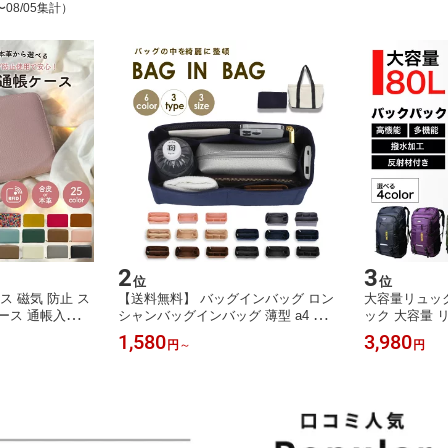
〜08/05集計）
2
3
位
位
ス 磁気 防止 ス
【送料無料】 バッグインバッグ ロン
大容量リュック 
ース 通帳入れ
シャンバッグインバッグ 薄型 a4 縦
ック 大容量 
チ お薬手帳 通
リュック 軽い 小さめ 大きめ 仕切り
トドア 登山バ
1,580
3,980
円
～
円
きめ 大容量 お
自立 整理 整頓 深型バッグインバッグ
リュックサック
カードケース パ
ロンシャン フェイラー トート トート
防水 デイパッ
帳 財布 収納
バッグ インナーバッグ マザーズバッ
い 大きめ 大
ルチ
グ トラベルポーチ 大容量 レディース
女兼用 50l 60
ポーチ
れ