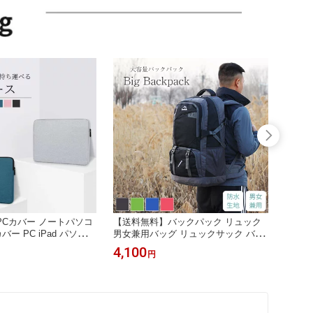
PCカバー ノートパソコ
【送料無料】バックパック リュック
【送料
バー PC iPad パソコン
男女兼用バッグ リュックサック バッ
ッグ 
ット入れ タブレットケ
グ 遠足 レディース メンズ 非常 大き
子 カ
4,100
1,98
円
MacBook Air Pro パ
い おしゃれ 大人 大容量 高校生 たく
ス 一
ノートPC タブレット p
さん スクールバッグ 林間学校 修学旅
バッグ
 吸収 柔らか
行 防災リュック 男子 女子 高校 中学
ンパク
機内持ち
斜めが