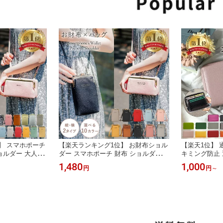
】 スマホポーチ
【楽天ランキング1位】 お財布ショル
【楽天1位】 
ルダー 大人 バ
ダー スマホポーチ 財布 ショルダー
キミング防止 
ポシェット スマ
レディース 大人 バッグ 携帯入れ ス
革 マルチケー
1,480
1,000
円
円
～
布付き スマホ
マホポシェット スマホショルダー 財
帳入れケース 
ー ショルダーケ
布付き スマホ 携帯 ポーチ ショルダ
しゃれ 本革 
マホケース お財
ーケース がま口 2wayスマホケース
スポートケース
わいい ポシェッ
お財布 縦型 おしゃれ かわいい ポシ
年金手帳 かわ
ェット 送料無料