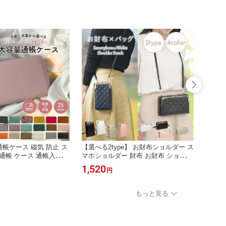
通帳ケース 磁気 防止 ス
【選べる2type】 お財布ショルダー ス
スマホ
通帳 ケース 通帳入れ
マホショルダー 財布 お財布 ショルダ
リプル
ス ポーチ お薬手帳 通
ー レディース お財布ポシェット 財布
スマホ
1,520
1,78
円
薄型 大きめ 大容量 お
ショルダー がま口 お財布ポーチ 2wa
ロン 
スリム カードケース パ
y カード カードケース 財布付き 横型
いい 
 母子手帳 財布 収納
縦型 スマホ ポーチ ポシェット 手ぶ
マルチ
もっと見る
いい マルチ
ら ミニバッグ ミニショルダー かわい
ギフト
い おしゃれ