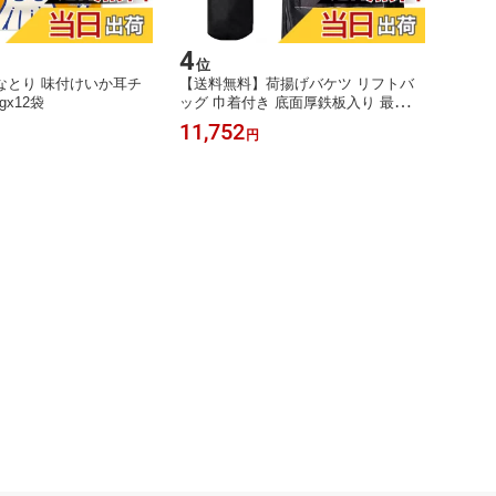
4
5
位
位
なとり 味付けいか耳チ
【送料無料】荷揚げバケツ リフトバ
【送料
gx12袋
ッグ 巾着付き 底面厚鉄板入り 最大荷
クリリ
重100KG Φ35cm*H140cm 色：ブラッ
B
11,752
10,7
円
ク、サイズ：Φ35cm*H140cm