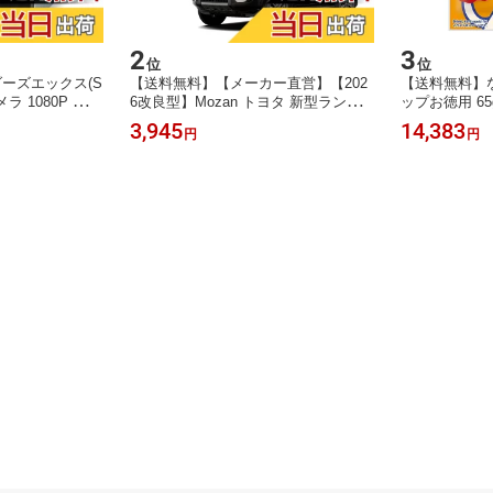
2
3
位
位
ーズエックス(S
【送料無料】【メーカー直営】【202
【送料無料】
メラ 1080P 置時
6改良型】Mozan トヨタ 新型ランド
ップお徳用 65
 [C-512] W
クルーザー250系 専用 傘型サンシェ
3,945
14,383
円
円
・強力赤外線搭載
ード フロントガラス シェード LC250
対応】
ランクル 250系 2024年4月-現行 10本
骨 ガラス繊維 360°回転可能 パラソル
傘式 傘柄が曲がる UVカット 日よけ
日差しカット