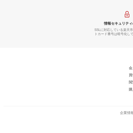
情報セキュリティ
SSLに対応している楽天
トカード番号は暗号化し
会
買
閲
購
企業情