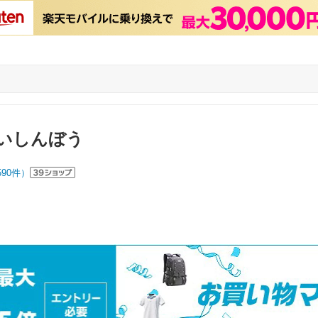
いしんぼう
590
件）