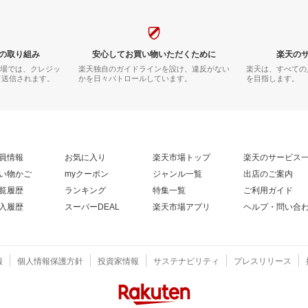
の取り組み
安心してお買い物いただくために
楽天の
市場では、クレジッ
楽天独自のガイドラインを設け、違反がない
楽天は、すべての
て送信されます。
かを日々パトロールしています。
を目指します。
員情報
お気に入り
楽天市場トップ
楽天のサービス
い物かご
myクーポン
ジャンル一覧
出店のご案内
覧履歴
ランキング
特集一覧
ご利用ガイド
入履歴
スーパーDEAL
楽天市場アプリ
ヘルプ・問い合
報
個人情報保護方針
投資家情報
サステナビリティ
プレスリリース