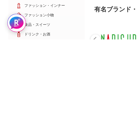
ファッション・インナー
有名ブランド・
ファッション小物
Rakuten AIで探す
食品・スイーツ
ドリンク・お酒
日用雑貨・キッチン用品
コスメ・健康・医薬品
キッズ・ベビー・玩具
家電・TV・カメラ
PC・スマホ・通信
スポーツ・ゴルフ
車・バイク
インテリア・寝具・収納
ペット・花・DIY工具
サービス・リフォーム