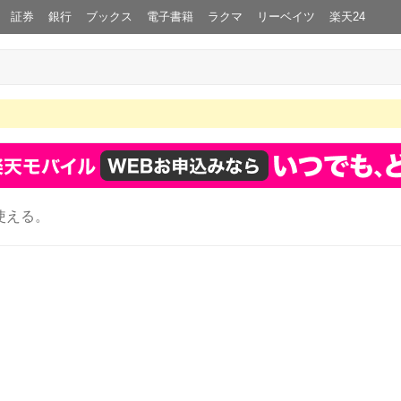
証券
銀行
ブックス
電子書籍
ラクマ
リーベイツ
楽天24
使える。