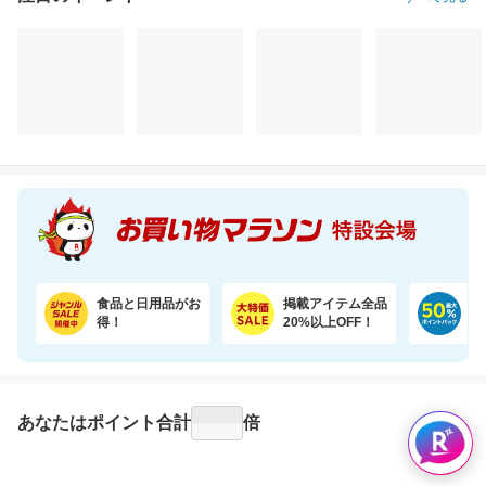
注目のイベント
すべて見る
食品と日用品がお
掲載アイテム全品
日
得！
20%以上OFF！
ポ