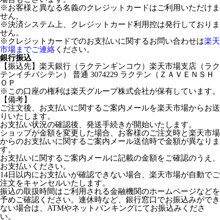
※お客様と異なる名義のクレジットカードはご利用いただけま
せん。
※決済システム上、クレジットカード利用控は発行しておりま
せん。
※クレジットカードでのお支払いに関するお問い合わせは
楽天
市場までご連絡
ください。
銀行振込
【振込先】楽天銀行（ラクテンギンコウ）楽天市場支店（ラク
テンイチバシテン） 普通 3074229 ラクテン（ＺＡＶＥＮＳＨ
ＯＰ
※この口座の権利は楽天グループ株式会社が保有しています。
【備考】
ご注文後、お支払いに関するご案内メールを楽天市場からお送
りいたします。
お支払い状況の確認後、発送手続きが開始いたします。
ショップが金額を変更した場合、お客様のご注文時と楽天市場
からのお支払いに関するご案内メール送信時で金額が異なりま
す。
お支払いに関するご案内メールに記載の金額をご確認のうえ、
お支払いください。
14日以内にお支払いが確認できない場合、楽天市場が自動でご
注文をキャンセルいたします。
振込の取扱時間はご利用される金融機関のホームページなどを
予めご確認ください。連休時など、銀行窓口でお振込みができ
ない場合は、ATMやネットバンキングにてお振込みくださ
い。