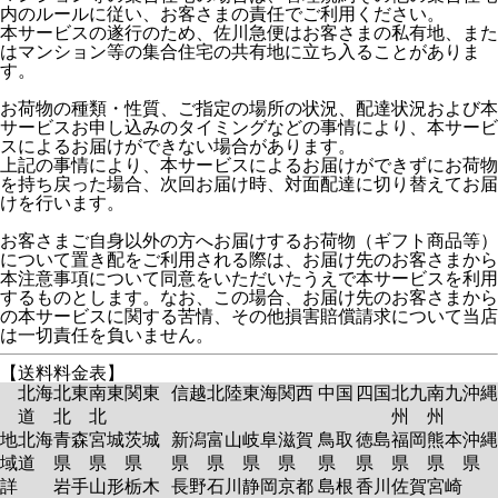
内のルールに従い、お客さまの責任でご利用ください。
本サービスの遂行のため、佐川急便はお客さまの私有地、また
はマンション等の集合住宅の共有地に立ち入ることがありま
す。
お荷物の種類・性質、ご指定の場所の状況、配達状況および本
サービスお申し込みのタイミングなどの事情により、本サービ
スによるお届けができない場合があります。
上記の事情により、本サービスによるお届けができずにお荷物
を持ち戻った場合、次回お届け時、対面配達に切り替えてお届
けを行います。
お客さまご自身以外の方へお届けするお荷物（ギフト商品等）
について置き配をご利用される際は、お届け先のお客さまから
本注意事項について同意をいただいたうえで本サービスを利用
するものとします。なお、この場合、お届け先のお客さまから
の本サービスに関する苦情、その他損害賠償請求について当店
は一切責任を負いません。
【送料料金表】
北海
北東
南東
関東
信越
北陸
東海
関西
中国
四国
北九
南九
沖縄
道
北
北
州
州
地
北海
青森
宮城
茨城
新潟
富山
岐阜
滋賀
鳥取
徳島
福岡
熊本
沖縄
域
道
県
県
県
県
県
県
県
県
県
県
県
県
詳
岩手
山形
栃木
長野
石川
静岡
京都
島根
香川
佐賀
宮崎