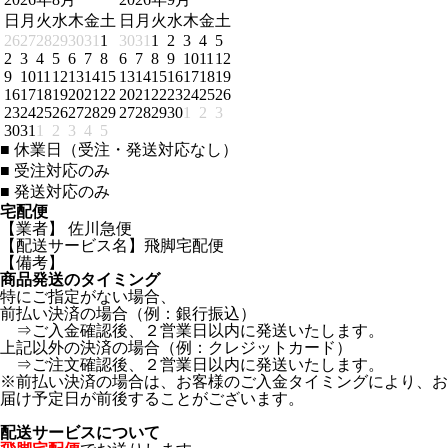
日
月
火
水
木
金
土
日
月
火
水
木
金
土
26
27
28
29
30
31
1
30
31
1
2
3
4
5
2
3
4
5
6
7
8
6
7
8
9
10
11
12
9
10
11
12
13
14
15
13
14
15
16
17
18
19
16
17
18
19
20
21
22
20
21
22
23
24
25
26
23
24
25
26
27
28
29
27
28
29
30
1
2
3
30
31
1
2
3
4
5
■
休業日（受注・発送対応なし）
■
受注対応のみ
■
発送対応のみ
宅配便
【業者】 佐川急便
【配送サービス名】飛脚宅配便
【備考】
商品発送のタイミング
特にご指定がない場合、
前払い決済の場合（例：銀行振込）
⇒ご入金確認後、２営業日以内に発送いたします。
上記以外の決済の場合（例：クレジットカード）
⇒ご注文確認後、２営業日以内に発送いたします。
※前払い決済の場合は、お客様のご入金タイミングにより、お
届け予定日が前後することがございます。
配送サービスについて