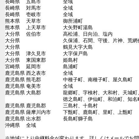
長崎県
五島市
全域
長崎県
対馬市
全域
長崎県
壱岐市
全域
熊本県
天草市
御所浦町
熊本県
上天草市
大矢野町湯島
大分県
佐伯市
高松浦、日向泊、塩内
大分県
久保浦、石間、守後、片神、荒網
大分県
鶴見大字大島
大分県
津久見市
大字保戸島
大分県
東国東郡
姫島村
宮崎県
延岡市
島浦町
鹿児島県
西之表市
全域
鹿児島県
熊毛郡
中種子町、南種子町、屋久島町
鹿児島県
奄美市
全域
鹿児島県
大島郡
龍郷町、字検村、大和村、天城町
徳之島町、伊仙町、和泊町、知名
鹿児島県
鹿児島郡
三島村、十島村
鹿児島県
薩摩川内市
下甑町、鹿島町、里町、上甑町
鹿児島県
出水郡
長島町獅子島
沖縄県
全域
※地域により中継料金が変わります、詳しくはメールでお問