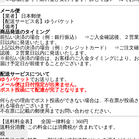
メール便
【業者】 日本郵便
【配送サービス名】ゆうパケット
【備考】
商品発送のタイミング
前払い決済の場合（例：銀行振込） ⇒ご入金確認後、２営業
日以内に発送いたします。
上記以外の決済の場合（例：クレジットカード） ⇒ご注文確
認後、２営業日以内に発送いたします。
※前払い決済の場合は、お客様のご入金タイミングにより、お
届け予定日が前後することがございます。
配送サービスについて
ゆうパケット
でお送りします。
メール便は日付指定が出来ません。
ポスト投函にて配達が完了となります。
何らかの理由でポスト投函ができない場合は、不在票が投函さ
れる場合がございます。
不在票に記載の郵便局までお問い合わせください。
【送料料金表】
全国一律料金：360円
送料分消費
この料金には消費税が 含まれています。
税