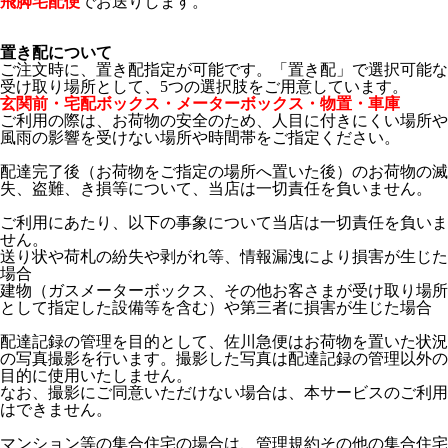
飛脚宅配便
でお送りします。
置き配について
ご注文時に、置き配指定が可能です。「置き配」で選択可能な
受け取り場所として、5つの選択肢をご用意しています。
玄関前・宅配ボックス・メーターボックス・物置・車庫
ご利用の際は、お荷物の安全のため、人目に付きにくい場所や
風雨の影響を受けない場所や時間帯をご指定ください。
配達完了後（お荷物をご指定の場所へ置いた後）のお荷物の滅
失、盗難、き損等について、当店は一切責任を負いません。
ご利用にあたり、以下の事象について当店は一切責任を負いま
せん。
送り状や荷札の紛失や剥がれ等、情報漏洩により損害が生じた
場合
建物（ガスメーターボックス、その他お客さまが受け取り場所
として指定した設備等を含む）や第三者に損害が生じた場合
配達記録の管理を目的として、佐川急便はお荷物を置いた状況
の写真撮影を行います。撮影した写真は配達記録の管理以外の
目的に使用いたしません。
なお、撮影にご同意いただけない場合は、本サービスのご利用
はできません。
マンション等の集合住宅の場合は、管理規約その他の集合住宅