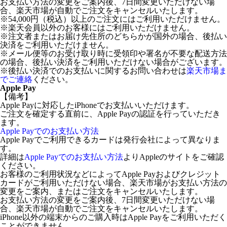
お支払い方法の変更をご案内後、7日間変更いただけない場
合、楽天市場が自動でご注文をキャンセルいたします。
※54,000円（税込）以上のご注文にはご利用いただけません。
※楽天会員以外のお客様にはご利用いただけません。
※注文者またはお届け先住所のどちらかが国外の場合、後払い
決済をご利用いただけません。
※メール便等のお受け取り時に受領印や署名が不要な配送方法
の場合、後払い決済をご利用いただけない場合がございます。
※後払い決済でのお支払いに関するお問い合わせは
楽天市場ま
でご連絡
ください。
Apple Pay
【備考】
Apple Payに対応したiPhoneでお支払いいただけます。
ご注文を確定する直前に、Apple Payの認証を行っていただき
ます。
Apple Payでのお支払い方法
Apple Payでご利用できるカードは発行会社によって異なりま
す。
詳細は
Apple Payでのお支払い方法
よりAppleのサイトをご確認
ください。
お客様のご利用状況などによってApple Payおよびクレジット
カードがご利用いただけない場合、楽天市場がお支払い方法の
変更をご案内、またはご注文をキャンセルいたします。
お支払い方法の変更をご案内後、7日間変更いただけない場
合、楽天市場が自動でご注文をキャンセルいたします。
iPhone以外の端末からのご購入時はApple Payをご利用いただく
ことができません。