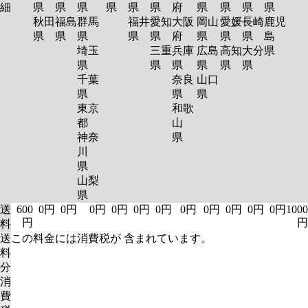
細
県
県
県
県
県
県
府
県
県
県
県
秋田
福島
群馬
福井
愛知
大阪
岡山
愛媛
長崎
鹿児
県
県
県
県
県
府
県
県
県
島
埼玉
三重
兵庫
広島
高知
大分
県
県
県
県
県
県
県
千葉
奈良
山口
県
県
県
東京
和歌
都
山
神奈
県
川
県
山梨
県
送
600
0円
0円
0円
0円
0円
0円
0円
0円
0円
0円
0円
1000
円
円
料
送
この料金には消費税が 含まれています。
料
分
消
費