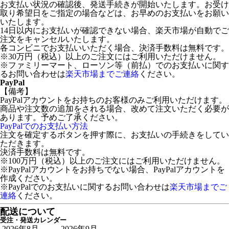
お支払い状況の確認後、発送手続きが開始いたします。お受け
取り希望日をご指定の場合などは、お早めのお支払いをお願い
いたします。
14日以内にお支払いが確認できない場合、楽天市場が自動でご
注文をキャンセルいたします。
各コンビニでお支払いいただく場合、決済手数料は無料です。
※30万円（税込）以上のご注文にはご利用いただけません。
※ファミリーマート、ローソン等（前払）でのお支払いに関す
るお問い合わせは
楽天市場までご連絡
ください。
PayPal
【備考】
PayPalアカウントをお持ちのお客様のみご利用いただけます。
商品や注文数の追加をされる場合、改めて注文いただく必要が
あります。予めご了承ください。
PayPalでのお支払い方法
注文を確定するボタンを押す際に、お支払いの手続きをしてい
ただきます。
決済手数料は無料です。
※100万円（税込）以上のご注文にはご利用いただけません。
※PayPalアカウントをお持ちでない場合、PayPalアカウントを
作成ください。
※PayPalでのお支払いに関するお問い合わせは
楽天市場までご
連絡
ください。
配送について
受注・発送カレンダー
2026年8月
2026年9月