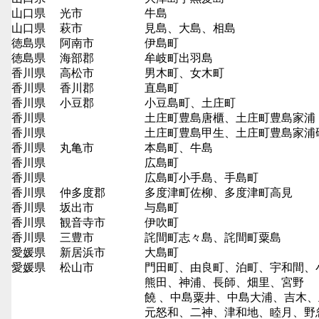
山口県
光市
牛島
山口県
萩市
見島、大島、相島
徳島県
阿南市
伊島町
徳島県
海部郡
牟岐町出羽島
香川県
高松市
男木町、女木町
香川県
香川郡
直島町
香川県
小豆郡
小豆島町、土庄町
香川県
土庄町豊島唐櫃、土庄町豊島家浦
香川県
土庄町豊島甲生、土庄町豊島家浦
香川県
丸亀市
本島町、牛島
香川県
広島町
香川県
広島町小手島、手島町
香川県
仲多度郡
多度津町佐柳、多度津町高見
香川県
坂出市
与島町
香川県
観音寺市
伊吹町
香川県
三豊市
詫間町志々島、詫間町粟島
愛媛県
新居浜市
大島町
愛媛県
松山市
門田町、由良町、泊町、宇和間、
熊田、神浦、長師、畑里、宮野
饒 、中島粟井、中島大浦、吉木
元怒和、二神、津和地、睦月、野