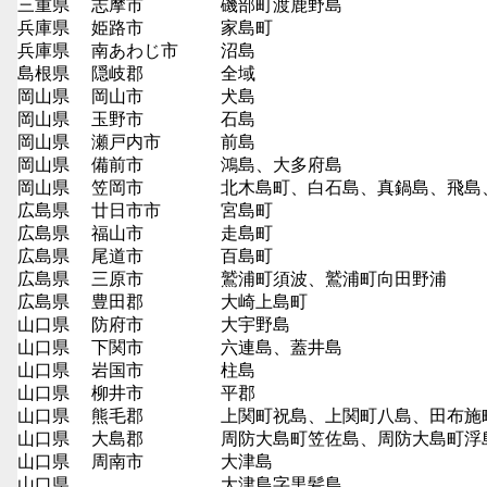
三重県
志摩市
磯部町渡鹿野島
兵庫県
姫路市
家島町
兵庫県
南あわじ市
沼島
島根県
隠岐郡
全域
岡山県
岡山市
犬島
岡山県
玉野市
石島
岡山県
瀬戸内市
前島
岡山県
備前市
鴻島、大多府島
岡山県
笠岡市
北木島町、白石島、真鍋島、飛島
広島県
廿日市市
宮島町
広島県
福山市
走島町
広島県
尾道市
百島町
広島県
三原市
鷲浦町須波、鷲浦町向田野浦
広島県
豊田郡
大崎上島町
山口県
防府市
大宇野島
山口県
下関市
六連島、蓋井島
山口県
岩国市
柱島
山口県
柳井市
平郡
山口県
熊毛郡
上関町祝島、上関町八島、田布施
山口県
大島郡
周防大島町笠佐島、周防大島町浮
山口県
周南市
大津島
山口県
大津島字黒髪島