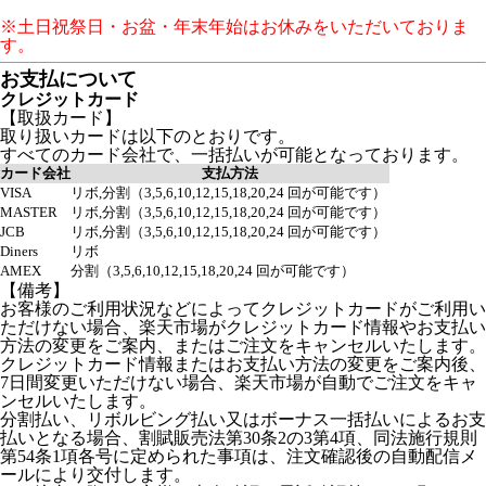
※土日祝祭日・お盆・年末年始はお休みをいただいておりま
す。
お支払について
クレジットカード
【取扱カード】
取り扱いカードは以下のとおりです。
すべてのカード会社で、一括払いが可能となっております。
カード会社
支払方法
VISA
リボ,分割（3,5,6,10,12,15,18,20,24 回が可能です）
MASTER
リボ,分割（3,5,6,10,12,15,18,20,24 回が可能です）
JCB
リボ,分割（3,5,6,10,12,15,18,20,24 回が可能です）
Diners
リボ
AMEX
分割（3,5,6,10,12,15,18,20,24 回が可能です）
【備考】
お客様のご利用状況などによってクレジットカードがご利用い
ただけない場合、楽天市場がクレジットカード情報やお支払い
方法の変更をご案内、またはご注文をキャンセルいたします。
クレジットカード情報またはお支払い方法の変更をご案内後、
7日間変更いただけない場合、楽天市場が自動でご注文をキャ
ンセルいたします。
分割払い、リボルビング払い又はボーナス一括払いによるお支
払いとなる場合、割賦販売法第30条2の3第4項、同法施行規則
第54条1項各号に定められた事項は、注文確認後の自動配信メ
ールにより交付します。