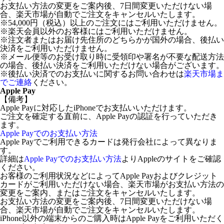
お支払い方法の変更をご案内後、7日間変更いただけない場
合、楽天市場が自動でご注文をキャンセルいたします。
※54,000円（税込）以上のご注文にはご利用いただけません。
※楽天会員以外のお客様にはご利用いただけません。
※注文者またはお届け先住所のどちらかが国外の場合、後払い
決済をご利用いただけません。
※メール便等のお受け取り時に受領印や署名が不要な配送方法
の場合、後払い決済をご利用いただけない場合がございます。
※後払い決済でのお支払いに関するお問い合わせは
楽天市場ま
でご連絡
ください。
Apple Pay
【備考】
Apple Payに対応したiPhoneでお支払いいただけます。
ご注文を確定する直前に、Apple Payの認証を行っていただき
ます。
Apple Payでのお支払い方法
Apple Payでご利用できるカードは発行会社によって異なりま
す。
詳細は
Apple Payでのお支払い方法
よりAppleのサイトをご確認
ください。
お客様のご利用状況などによってApple Payおよびクレジット
カードがご利用いただけない場合、楽天市場がお支払い方法の
変更をご案内、またはご注文をキャンセルいたします。
お支払い方法の変更をご案内後、7日間変更いただけない場
合、楽天市場が自動でご注文をキャンセルいたします。
iPhone以外の端末からのご購入時はApple Payをご利用いただく