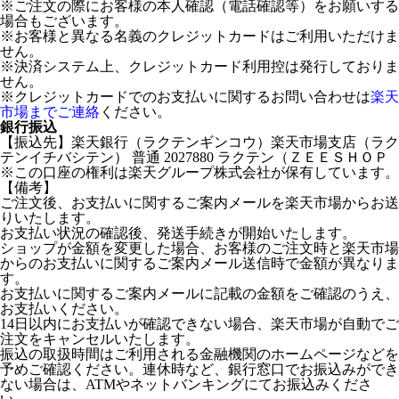
※ご注文の際にお客様の本人確認（電話確認等）をお願いする
場合もございます。
※お客様と異なる名義のクレジットカードはご利用いただけま
せん。
※決済システム上、クレジットカード利用控は発行しておりま
せん。
※クレジットカードでのお支払いに関するお問い合わせは
楽天
市場までご連絡
ください。
銀行振込
【振込先】楽天銀行（ラクテンギンコウ）楽天市場支店（ラク
テンイチバシテン） 普通 2027880 ラクテン（ＺＥＥＳＨＯＰ
※この口座の権利は楽天グループ株式会社が保有しています。
【備考】
ご注文後、お支払いに関するご案内メールを楽天市場からお送
りいたします。
お支払い状況の確認後、発送手続きが開始いたします。
ショップが金額を変更した場合、お客様のご注文時と楽天市場
からのお支払いに関するご案内メール送信時で金額が異なりま
す。
お支払いに関するご案内メールに記載の金額をご確認のうえ、
お支払いください。
14日以内にお支払いが確認できない場合、楽天市場が自動でご
注文をキャンセルいたします。
振込の取扱時間はご利用される金融機関のホームページなどを
予めご確認ください。連休時など、銀行窓口でお振込みができ
ない場合は、ATMやネットバンキングにてお振込みくださ