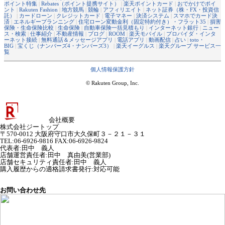
ポイント特集
|
Rebates（ポイント提携サイト）
|
楽天ポイントカード
|
おでかけでポイ
ント
|
Rakuten Fashion
|
地方競馬
|
競輪
|
アフィリエイト
|
ネット証券（株・FX・投資信
託）
|
カードローン
|
クレジットカード
|
電子マネー
|
決済システム
|
スマホでカード決
済
|
エネルギープランニング
|
住宅ローン変動金利（固定特約付き）・フラット35
|
損害
保険・生命保険比較
|
生命保険
|
自動車保険一括見積もり
|
インターネット銀行
|
ニュー
ス・検索
|
仕事紹介
|
不動産情報
|
ブログ
|
ROOM
|
楽天モバイル
|
プロバイダ・インタ
ーネット接続
|
無料通話＆メッセージアプリ
|
電話アプリ
|
動画配信
|
占い
|
toto・
BIG
|
宝くじ（ナンバーズ4・ナンバーズ3）
|
楽天イーグルス
|
楽天グループ サービス一
覧
個人情報保護方針
© Rakuten Group, Inc.
会社概要
株式会社ジートップ
〒570-0012 大阪府守口市大久保町３－２１－３１
TEL:06-6926-9816 FAX:06-6926-9824
代表者
:
田中 義人
店舗運営責任者
:
田中 真由美(営業部)
店舗セキュリティ責任者
:
田中 義人
購入履歴からの適格請求書発行:対応可能
お問い合わせ先