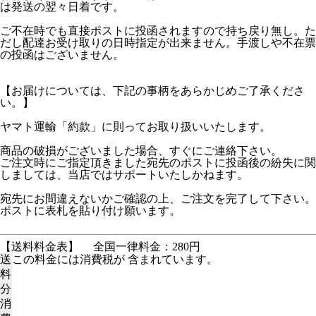
は発送の翌々日着です。
ご不在時でも直接ポストに投函されますので持ち戻り無し。た
だし配達お受け取りの日時指定が出来ません。手渡しや不在票
の投函はございません。
【お届けについては、下記の事柄をあらかじめご了承くださ
い。】
ヤマト運輸「約款」に則ってお取り扱いいたします。
商品の破損がございました場合、すぐにご連絡下さい。
ご注文時にご指定頂きました宛先のポストに投函後の紛失に関
しましては、当店ではサポートいたしかねます。
宛先にお間違えないかご確認の上、ご注文を完了して下さい。
ポストに表札を貼り付け願います。
【送料料金表】
全国一律料金：280円
送
この料金には消費税が 含まれています。
料
分
消