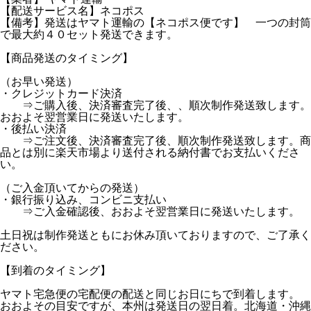
【配送サービス名】ネコポス
【備考】発送はヤマト運輸の【ネコポス便です】 一つの封筒
で最大約４０セット発送できます。
【商品発送のタイミング】
（お早い発送）
・クレジットカード決済
⇒ご購入後、決済審査完了後、、順次制作発送致します。
おおよそ翌営業日に発送いたします。
・後払い決済
⇒ご注文後、決済審査完了後、順次制作発送致します。商
品とは別に楽天市場より送付される納付書でお支払いくださ
い。
（ご入金頂いてからの発送）
・銀行振り込み、コンビニ支払い
⇒ご入金確認後、おおよそ翌営業日に発送いたします。
土日祝は制作発送ともにお休み頂いておりますので、ご了承く
ださい。
【到着のタイミング】
ヤマト宅急便の宅配便の配送と同じお日にちで到着します。
おおよその目安ですが、本州は発送日の翌日着。北海道・沖縄