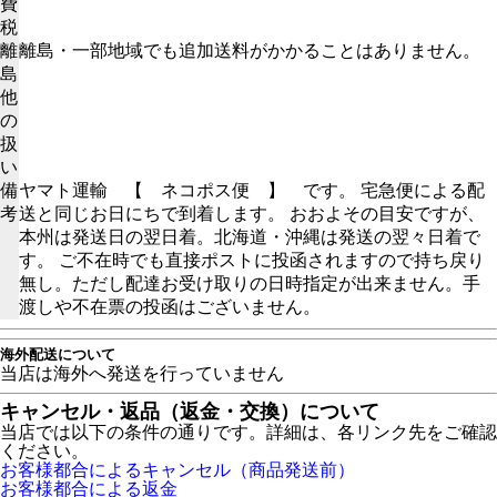
費
税
離
離島・一部地域でも追加送料がかかることはありません。
島
他
の
扱
い
備
ヤマト運輸 【 ネコポス便 】 です。 宅急便による配
考
送と同じお日にちで到着します。 おおよその目安ですが、
本州は発送日の翌日着。北海道・沖縄は発送の翌々日着で
す。 ご不在時でも直接ポストに投函されますので持ち戻り
無し。ただし配達お受け取りの日時指定が出来ません。手
渡しや不在票の投函はございません。
海外配送について
当店は海外へ発送を行っていません
キャンセル・返品（返金・交換）について
当店では以下の条件の通りです。詳細は、各リンク先をご確認
ください。
お客様都合によるキャンセル（商品発送前）
お客様都合による返金