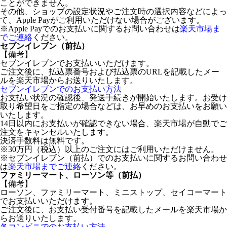
ことができません。
その他、ショップの設定状況やご注文時の選択内容などによっ
て、Apple Payがご利用いただけない場合がございます。
※Apple Payでのお支払いに関するお問い合わせは
楽天市場ま
でご連絡
ください。
セブンイレブン（前払）
【備考】
セブンイレブンでお支払いいただけます。
ご注文後に、払込票番号および払込票のURLを記載したメー
ルを楽天市場からお送りいたします。
セブンイレブンでのお支払い方法
お支払い状況の確認後、発送手続きが開始いたします。お受け
取り希望日をご指定の場合などは、お早めのお支払いをお願い
いたします。
14日以内にお支払いが確認できない場合、楽天市場が自動でご
注文をキャンセルいたします。
決済手数料は無料です。
※30万円（税込）以上のご注文にはご利用いただけません。
※セブンイレブン（前払）でのお支払いに関するお問い合わせ
は
楽天市場までご連絡
ください。
ファミリーマート、ローソン等（前払）
【備考】
ローソン、ファミリーマート、ミニストップ、セイコーマート
でお支払いいただけます。
ご注文後に、お支払い受付番号を記載したメールを楽天市場か
らお送りいたします。
各コンビニでのお支払い方法