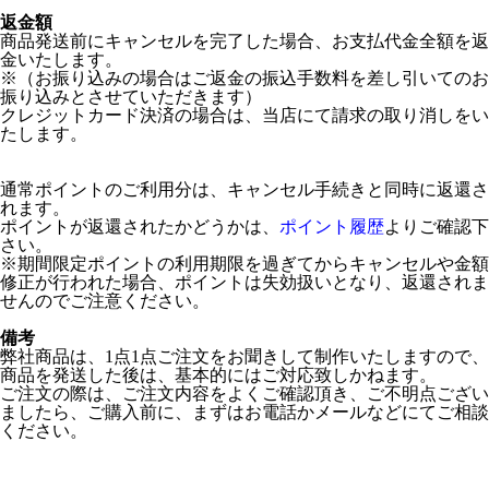
返金額
商品発送前にキャンセルを完了した場合、お支払代金全額を返
金いたします。
※（お振り込みの場合はご返金の振込手数料を差し引いてのお
振り込みとさせていただきます）
クレジットカード決済の場合は、当店にて請求の取り消しをい
たします。
通常ポイントのご利用分は、キャンセル手続きと同時に返還さ
れます。
ポイントが返還されたかどうかは、
ポイント履歴
よりご確認下
さい。
※期間限定ポイントの利用期限を過ぎてからキャンセルや金額
修正が行われた場合、ポイントは失効扱いとなり、返還されま
せんのでご注意ください。
備考
弊社商品は、1点1点ご注文をお聞きして制作いたしますので、
商品を発送した後は、基本的にはご対応致しかねます。
ご注文の際は、ご注文内容をよくご確認頂き、ご不明点ござい
ましたら、ご購入前に、まずはお電話かメールなどにてご相談
ください。