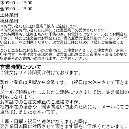
木
09:00 ～ 15:00
金
09:00 ～ 15:00
土
休業日
祝
休業日
※お問い合わせには1営業日以内に返信します。
※時間外のお問い合わせに関しては翌営業日の受付となります。
どの時間帯も、連絡まちがい予防の為、お電話ではなくメールにてお問合せ
下さい。特にご注文後のお問合せは、購入履歴の注文詳細の『ショップへ問
い合わせ』をご利用ください。次営業日以降に順次折り返しご連絡致しま
す。

コンビニ支払のお支払いのご案内は、ご注文頂きましたご注文内容（お色・
印字内容）を手作業で確認の為、翌営業日以降に楽天市場から決済に必要な
収納番号のご案内が送信されます。ご理解ください。
営業時間について
ご注文は２４時間受け付けております。
製作と発送は月曜から金曜です。（祝日はお休みさせて頂きま
す）
メールで頂戴いたしましたご連絡につきましては、翌営業日の
対応になります。
お電話でのご注文修正のご連絡ですが、
社内不在の場合や、聞き間違い防止のためにも、メールにてご
連絡頂けましたら幸いです。
土曜・日曜・祝日で連休になりました際は、
翌営業日以降に対応させて頂きます事をご了承くださいませ。