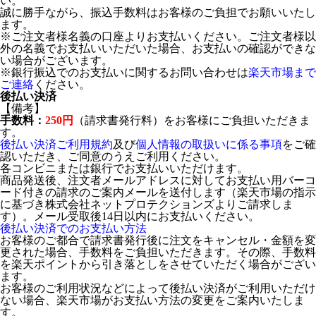
い。
誠に勝手ながら、振込手数料はお客様のご負担でお願いいたし
ます。
※ご注文者様名義の口座よりお支払いください。ご注文者様以
外の名義でお支払いいただいた場合、お支払いの確認ができな
い場合がございます。
※銀行振込でのお支払いに関するお問い合わせは
楽天市場まで
ご連絡
ください。
後払い決済
【備考】
手数料：
250円
（請求書発行料）をお客様にご負担いただきま
す。
後払い決済ご利用規約
及び
個人情報の取扱いに係る事項
をご確
認いただき、ご同意のうえご利用ください。
各コンビニまたは銀行でお支払いいただけます。
商品発送後、注文者メールアドレスに対してお支払い用バーコ
ード付きの請求のご案内メールを送付します（楽天市場の指示
に基づき株式会社ネットプロテクションズよりご請求しま
す）。メール受取後14日以内にお支払いください。
後払い決済でのお支払い方法
お客様のご都合で請求書発行後に注文をキャンセル・金額を変
更された場合、手数料をご負担いただきます。その際、手数料
を楽天ポイントから引き落としをさせていただく場合がござい
ます。
お客様のご利用状況などによって後払い決済がご利用いただけ
ない場合、楽天市場がお支払い方法の変更をご案内いたしま
す。