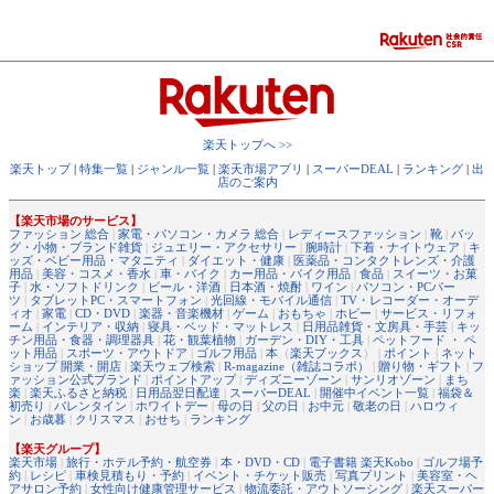
楽天トップへ >>
楽天トップ
|
特集一覧
|
ジャンル一覧
|
楽天市場アプリ
|
スーパーDEAL
|
ランキング
|
出
店のご案内
【楽天市場のサービス】
ファッション 総合
|
家電・パソコン・カメラ 総合
|
レディースファッション
|
靴
|
バッ
グ・小物・ブランド雑貨
|
ジュエリー・アクセサリー
|
腕時計
|
下着・ナイトウェア
|
キ
ッズ・ベビー用品・マタニティ
|
ダイエット・健康
|
医薬品・コンタクトレンズ・介護
用品
|
美容・コスメ・香水
|
車・バイク
|
カー用品・バイク用品
|
食品
|
スイーツ・お菓
子
|
水・ソフトドリンク
|
ビール・洋酒
|
日本酒・焼酎
|
ワイン
|
パソコン・PCパー
ツ
|
タブレットPC・スマートフォン
|
光回線・モバイル通信
|
TV・レコーダー・オーデ
ィオ
|
家電
|
CD・DVD
|
楽器・音楽機材
|
ゲーム
|
おもちゃ
|
ホビー
|
サービス・リフォ
ーム
|
インテリア・収納
|
寝具・ベッド・マットレス
|
日用品雑貨・文房具・手芸
|
キッ
チン用品・食器・調理器具
|
花・観葉植物
|
ガーデン・DIY・工具
|
ペットフード ・ ペ
ット用品
|
スポーツ・アウトドア
|
ゴルフ用品
|
本
（
楽天ブックス
） |
ポイント
|
ネット
ショップ 開業・開店
|
楽天ウェブ検索
|
R-magazine（雑誌コラボ）
|
贈り物・ギフト
|
フ
ァッション公式ブランド
|
ポイントアップ
|
ディズニーゾーン
|
サンリオゾーン
|
まち
楽
|
楽天ふるさと納税
|
日用品翌日配達
|
スーパーDEAL
|
開催中イベント一覧
|
福袋＆
初売り
|
バレンタイン
|
ホワイトデー
|
母の日
|
父の日
|
お中元
|
敬老の日
|
ハロウィ
ン
|
お歳暮
|
クリスマス
|
おせち
|
ランキング
【楽天グループ】
楽天市場
|
旅行・ホテル予約・航空券
|
本・DVD・CD
|
電子書籍 楽天Kobo
|
ゴルフ場予
約
|
レシピ
|
車検見積もり・予約
|
イベント・チケット販売
|
写真プリント
|
美容室・ヘ
アサロン予約
|
女性向け健康管理サービス
|
物流委託・アウトソーシング
|
楽天スーパー