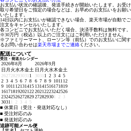
お支払い状況の確認後、発送手続きが開始いたします。お受け
取り希望日をご指定の場合などは、お早めのお支払いをお願い
いたします。
14日以内にお支払いが確認できない場合、楽天市場が自動でご
注文をキャンセルいたします。
各コンビニでお支払いいただく場合、決済手数料は無料です。
※30万円（税込）以上のご注文にはご利用いただけません。
※ファミリーマート、ローソン等（前払）でのお支払いに関す
るお問い合わせは
楽天市場までご連絡
ください。
配送について
受注・発送カレンダー
2026年8月
2026年9月
日
月
火
水
木
金
土
日
月
火
水
木
金
土
26
27
28
29
30
31
1
30
31
1
2
3
4
5
2
3
4
5
6
7
8
6
7
8
9
10
11
12
9
10
11
12
13
14
15
13
14
15
16
17
18
19
16
17
18
19
20
21
22
20
21
22
23
24
25
26
23
24
25
26
27
28
29
27
28
29
30
1
2
3
30
31
1
2
3
4
5
■
休業日（受注・発送対応なし）
■
受注対応のみ
■
発送対応のみ
追跡可能メール便
【業者】 ヤマト運輸