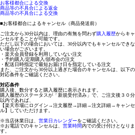
お客様都合による交換
商品等の不具合による返金
商品等の不具合による交換
■
お客様都合によるキャンセル（商品発送前）
ご注文から30分以内は、理由の有無を問わず
購入履歴
からキャ
ンセルすることが可能です。
ただし以下の場合においては、30分以内でもキャンセルできな
い場合がございます。
・楽天会員登録を利用していない注文
・予約購入/定期購入/頒布会の注文
・配送日時指定で最短お届け日を指定している注文
また、ご注文から30分以上過ぎた場合のキャンセルは、以下の
対応条件をご確認ください。
対応条件
購入後、数分すると購入履歴に表示されます。
購入履歴のステータスが「新規受付済み」で、ご注文後３０分
以内であれば、
【楽天市場にログイン→注文履歴→詳細→注文詳細→キャンセ
ル】していただけます。
※当店休業日は、
営業日カレンダー
をご確認ください。
※お電話でのキャンセルは、
営業時間
内での受け付けとなりま
す。