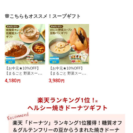
🌸こちらもオススメ！スープギフト
【お中元★10%OFF】
【お中元★10%OFF】
【まるごと 野菜スープ＆
【まるごと 野菜スープ＆
カレー ギフト 】ZENB
豆粉パン ギフト 】ZENB
4,180
3,980
円
円
ゼンブ 野菜 スープ カレ
ゼンブ 野菜 スープ ゼン
ー ギフト セット 6食｜ス
ブブレッド ギフト セッ
ープギフト スパイスカレ
ト 7食｜ スープギフト グ
ー 欧風カレー グルテン
ルテンフリー ポタージュ
フリー 2026 父の日 お中
2026 父の日 お中元 夏ギ
元 夏ギフト 誕生日 プレ
フト 誕生日 プレゼント
ゼント 内祝い 出産祝い
内祝い 出産祝い 楽天限
楽天限定 ソーシャルギフ
定 ソーシャルギフト
ト