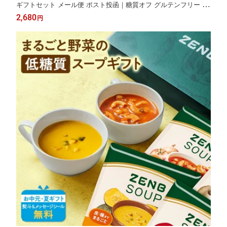
ギフトセット メール便 ポスト投函｜糖質オフ グルテンフリー 小
麦粉不使用 2026 お中元 夏ギフト 誕生日 プレゼント 内祝い 出産
2,680
円
祝い お返し プチギフト 楽天限定 ソーシャルギフト