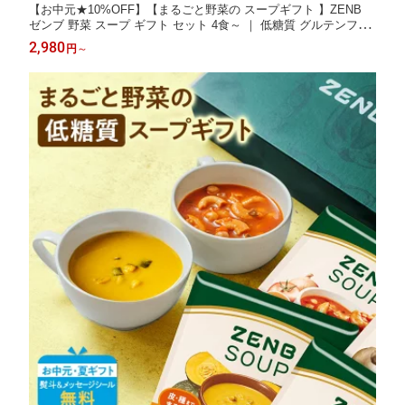
【お中元★10%OFF】【まるごと野菜の スープギフト 】ZENB
ゼンブ 野菜 スープ ギフト セット 4食～ ｜ 低糖質 グルテンフリ
ー プラントベース ポタージュ 2026 父の日 お中元 夏ギフト 誕生
2,980
円
～
日 プレゼント 内祝い 出産祝い 楽天限定 ソーシャルギフト