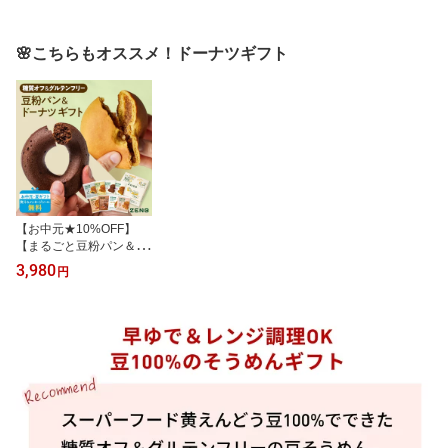
🌸こちらもオススメ！ドーナツギフト
【お中元★10%OFF】
【まるごと豆粉パン＆ド
ーナツ ギフト】ZENB ゼ
3,980
円
ンブ ゼンブブレッド ゼ
ンブドーナツ 8個セット
送料無料｜糖質オフ グル
テンフリー ロングライフ
パン 2026 父の日 お中元
夏ギフト 誕生日 プレゼ
ント 内祝い 出産祝い 楽
天限定 ソーシャルギフト