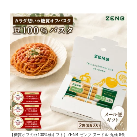
【糖質オフの豆100%麺ギフト】ZENB ゼンブ ヌードル 丸麺 8食