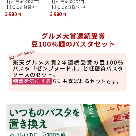
【お中元★10%OFF】
【お中元★10%OFF】
【まるごと 野菜スープ＆
【まるごと豆粉パン＆ド
豆粉パン ギフト 】ZENB
ーナツ ギフト】ZENB ゼ
3,980
3,980
円
円
ゼンブ 野菜 スープ ゼン
ンブ ゼンブブレッド ゼ
ブブレッド ギフト セッ
ンブドーナツ 8個セット
ト 7食｜ スープギフト グ
送料無料｜糖質オフ グル
ルテンフリー ポタージュ
テンフリー ロングライフ
2026 父の日 お中元 夏ギ
パン 2026 父の日 お中元
フト 誕生日 プレゼント
夏ギフト 誕生日 プレゼ
内祝い 出産祝い 楽天限
ント 内祝い 出産祝い 楽
定 ソーシャルギフト
天限定 ソーシャルギフト