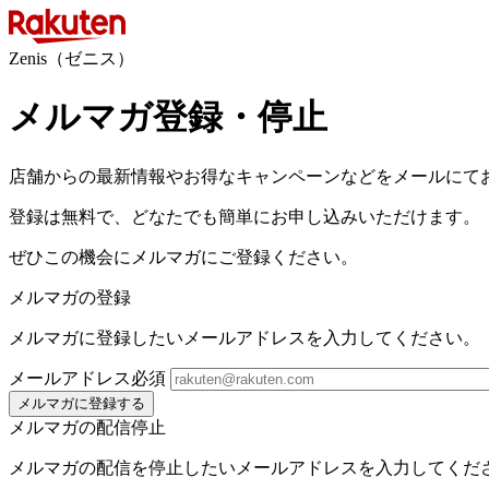
Zenis（ゼニス）
メルマガ登録・停止
店舗からの最新情報やお得なキャンペーンなどをメールにて
登録は無料で、どなたでも簡単にお申し込みいただけます。
ぜひこの機会にメルマガにご登録ください。
メルマガの登録
メルマガに登録したいメールアドレスを入力してください。
メールアドレス
必須
メルマガに登録する
メルマガの配信停止
メルマガの配信を停止したいメールアドレスを入力してくだ