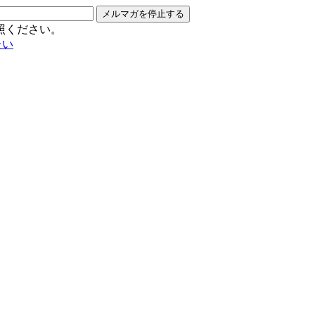
メルマガを停止する
照ください。
たい