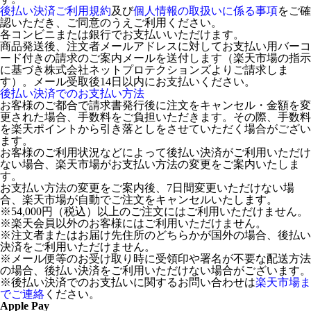
後払い決済ご利用規約
及び
個人情報の取扱いに係る事項
をご確
認いただき、ご同意のうえご利用ください。
各コンビニまたは銀行でお支払いいただけます。
商品発送後、注文者メールアドレスに対してお支払い用バーコ
ード付きの請求のご案内メールを送付します（楽天市場の指示
に基づき株式会社ネットプロテクションズよりご請求しま
す）。メール受取後14日以内にお支払いください。
後払い決済でのお支払い方法
お客様のご都合で請求書発行後に注文をキャンセル・金額を変
更された場合、手数料をご負担いただきます。その際、手数料
を楽天ポイントから引き落としをさせていただく場合がござい
ます。
お客様のご利用状況などによって後払い決済がご利用いただけ
ない場合、楽天市場がお支払い方法の変更をご案内いたしま
す。
お支払い方法の変更をご案内後、7日間変更いただけない場
合、楽天市場が自動でご注文をキャンセルいたします。
※54,000円（税込）以上のご注文にはご利用いただけません。
※楽天会員以外のお客様にはご利用いただけません。
※注文者またはお届け先住所のどちらかが国外の場合、後払い
決済をご利用いただけません。
※メール便等のお受け取り時に受領印や署名が不要な配送方法
の場合、後払い決済をご利用いただけない場合がございます。
※後払い決済でのお支払いに関するお問い合わせは
楽天市場ま
でご連絡
ください。
Apple Pay