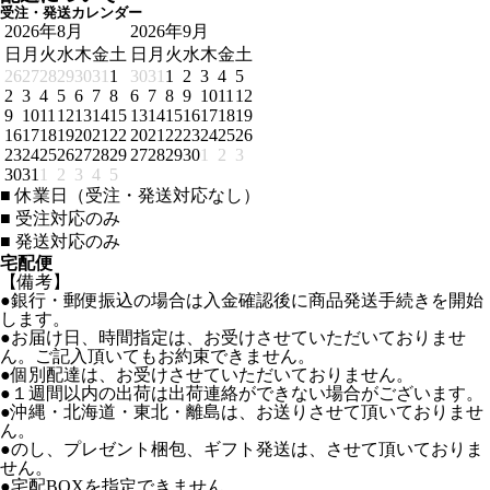
受注・発送カレンダー
2026年8月
2026年9月
日
月
火
水
木
金
土
日
月
火
水
木
金
土
26
27
28
29
30
31
1
30
31
1
2
3
4
5
2
3
4
5
6
7
8
6
7
8
9
10
11
12
9
10
11
12
13
14
15
13
14
15
16
17
18
19
16
17
18
19
20
21
22
20
21
22
23
24
25
26
23
24
25
26
27
28
29
27
28
29
30
1
2
3
30
31
1
2
3
4
5
■
休業日（受注・発送対応なし）
■
受注対応のみ
■
発送対応のみ
宅配便
【備考】
●銀行・郵便振込の場合は入金確認後に商品発送手続きを開始
します。
●お届け日、時間指定は、お受けさせていただいておりませ
ん。ご記入頂いてもお約束できません。
●個別配達は、お受けさせていただいておりません。
●１週間以内の出荷は出荷連絡ができない場合がございます。
●沖縄・北海道・東北・離島は、お送りさせて頂いておりませ
ん。
●のし、プレゼント梱包、ギフト発送は、させて頂いておりま
せん。
●宅配BOXを指定できません。