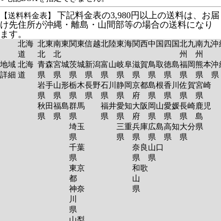
下記料金表の3,980円以上の送料は、お届
【送料料金表】
け先住所が沖縄・離島・山間部等の場合の送料になり
ます。
北海
北東
南東
関東
信越
北陸
東海
関西
中国
四国
北九
南九
沖
道
北
北
州
州
地域
北海
青森
宮城
茨城
新潟
富山
岐阜
滋賀
鳥取
徳島
福岡
熊本
沖
詳細
道
県
県
県
県
県
県
県
県
県
県
県
岩手
山形
栃木
長野
石川
静岡
京都
島根
香川
佐賀
宮崎
県
県
県
県
県
県
府
県
県
県
県
秋田
福島
群馬
福井
愛知
大阪
岡山
愛媛
長崎
鹿児
県
県
県
県
県
府
県
県
県
島
埼玉
三重
兵庫
広島
高知
大分
県
県
県
県
県
県
県
千葉
奈良
山口
県
県
県
東京
和歌
都
山
神奈
県
川
県
山梨