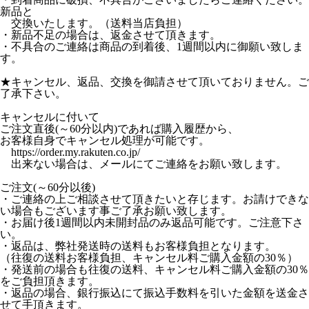
新品と
交換いたします。（送料当店負担）
・新品不足の場合は、返金させて頂きます。
・不具合のご連絡は商品の到着後、1週間以内に御願い致しま
す。
★キャンセル、返品、交換を御請させて頂いておりません。ご
了承下さい。
キャンセルに付いて
ご注文直後(～60分以内)であれば購入履歴から、
お客様自身でキャンセル処理が可能です。
https://order.my.rakuten.co.jp/
出来ない場合は、メールにてご連絡をお願い致します。
ご注文(～60分以後)
・ご連絡の上ご相談させて頂きたいと存じます。お請けできな
い場合もございます事ご了承お願い致します。
・お届け後1週間以内未開封品のみ返品可能です。ご注意下さ
い。
・返品は、弊社発送時の送料もお客様負担となります。
（往復の送料お客様負担、キャンセル料ご購入金額の30％）
・発送前の場合も往復の送料、キャンセル料ご購入金額の30％
をご負担頂きます。
・返品の場合、銀行振込にて振込手数料を引いた金額を送金さ
せて手頂きます。