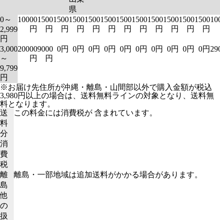
県
0～
10000
1500
1500
1500
1500
1500
1500
1500
1500
1500
1500
1500
10
円
円
円
円
円
円
円
円
円
円
円
円
2,999
円
3,000
20000
9000
0円
0円
0円
0円
0円
0円
0円
0円
0円
0円
29
～
円
円
9,799
円
※お届け先住所が沖縄・離島・山間部以外で購入金額が税込
3,980円以上の場合は、送料無料ラインの対象となり、送料無
料となります。
送
この料金には消費税が 含まれています。
料
分
消
費
税
離
離島・一部地域は追加送料がかかる場合があります。
島
他
の
扱