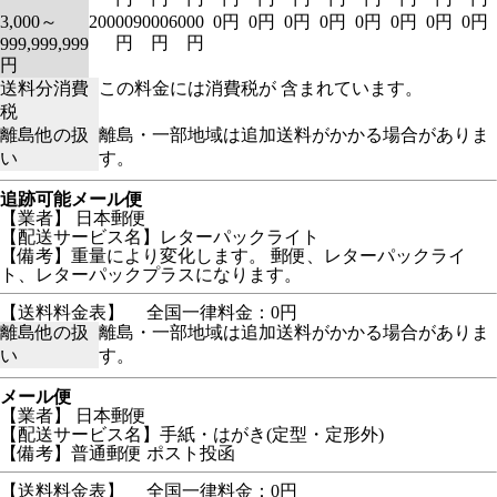
3,000～
20000
9000
6000
0円
0円
0円
0円
0円
0円
0円
0円
円
円
円
999,999,999
円
送料分消費
この料金には消費税が 含まれています。
税
離島他の扱
離島・一部地域は追加送料がかかる場合がありま
い
す。
追跡可能メール便
【業者】 日本郵便
【配送サービス名】レターパックライト
【備考】重量により変化します。 郵便、レターパックライ
ト、レターパックプラスになります。
【送料料金表】
全国一律料金：0円
離島他の扱
離島・一部地域は追加送料がかかる場合がありま
い
す。
メール便
【業者】 日本郵便
【配送サービス名】手紙・はがき(定型・定形外)
【備考】普通郵便 ポスト投函
【送料料金表】
全国一律料金：0円