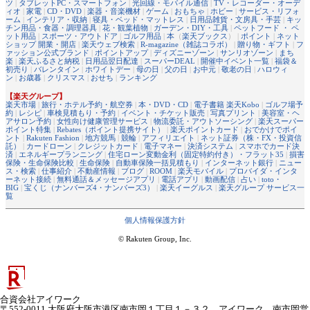
ツ
|
タブレットPC・スマートフォン
|
光回線・モバイル通信
|
TV・レコーダー・オーデ
ィオ
|
家電
|
CD・DVD
|
楽器・音楽機材
|
ゲーム
|
おもちゃ
|
ホビー
|
サービス・リフォ
ーム
|
インテリア・収納
|
寝具・ベッド・マットレス
|
日用品雑貨・文房具・手芸
|
キッ
チン用品・食器・調理器具
|
花・観葉植物
|
ガーデン・DIY・工具
|
ペットフード ・ ペ
ット用品
|
スポーツ・アウトドア
|
ゴルフ用品
|
本
（
楽天ブックス
） |
ポイント
|
ネット
ショップ 開業・開店
|
楽天ウェブ検索
|
R-magazine（雑誌コラボ）
|
贈り物・ギフト
|
フ
ァッション公式ブランド
|
ポイントアップ
|
ディズニーゾーン
|
サンリオゾーン
|
まち
楽
|
楽天ふるさと納税
|
日用品翌日配達
|
スーパーDEAL
|
開催中イベント一覧
|
福袋＆
初売り
|
バレンタイン
|
ホワイトデー
|
母の日
|
父の日
|
お中元
|
敬老の日
|
ハロウィ
ン
|
お歳暮
|
クリスマス
|
おせち
|
ランキング
【楽天グループ】
楽天市場
|
旅行・ホテル予約・航空券
|
本・DVD・CD
|
電子書籍 楽天Kobo
|
ゴルフ場予
約
|
レシピ
|
車検見積もり・予約
|
イベント・チケット販売
|
写真プリント
|
美容室・ヘ
アサロン予約
|
女性向け健康管理サービス
|
物流委託・アウトソーシング
|
楽天スーパー
ポイント特集
|
Rebates（ポイント提携サイト）
|
楽天ポイントカード
|
おでかけでポイ
ント
|
Rakuten Fashion
|
地方競馬
|
競輪
|
アフィリエイト
|
ネット証券（株・FX・投資信
託）
|
カードローン
|
クレジットカード
|
電子マネー
|
決済システム
|
スマホでカード決
済
|
エネルギープランニング
|
住宅ローン変動金利（固定特約付き）・フラット35
|
損害
保険・生命保険比較
|
生命保険
|
自動車保険一括見積もり
|
インターネット銀行
|
ニュー
ス・検索
|
仕事紹介
|
不動産情報
|
ブログ
|
ROOM
|
楽天モバイル
|
プロバイダ・インタ
ーネット接続
|
無料通話＆メッセージアプリ
|
電話アプリ
|
動画配信
|
占い
|
toto・
BIG
|
宝くじ（ナンバーズ4・ナンバーズ3）
|
楽天イーグルス
|
楽天グループ サービス一
覧
個人情報保護方針
© Rakuten Group, Inc.
合資会社アイワーク
〒552-0011 大阪府大阪市港区南市岡１丁目１－３２ アイワーク 南市岡営