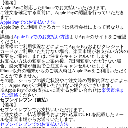
【備考】
Apple Payに対応したiPhoneでお支払いいただけます。
ご注文を確定する直前に、Apple Payの認証を行っていただき
ます。
Apple Payでのお支払い方法
Apple Payでご利用できるカードは発行会社によって異なりま
す。
詳細は
Apple Payでのお支払い方法
よりAppleのサイトをご確認
ください。
お客様のご利用状況などによってApple Payおよびクレジット
カードがご利用いただけない場合、楽天市場がお支払い方法の
変更をご案内、またはご注文をキャンセルいたします。
お支払い方法の変更をご案内後、7日間変更いただけない場
合、楽天市場が自動でご注文をキャンセルいたします。
iPhone以外の端末からのご購入時はApple Payをご利用いただく
ことができません。
その他、ショップの設定状況やご注文時の選択内容などによっ
て、Apple Payがご利用いただけない場合がございます。
※Apple Payでのお支払いに関するお問い合わせは
楽天市場ま
でご連絡
ください。
セブンイレブン（前払）
【備考】
セブンイレブンでお支払いいただけます。
ご注文後に、払込票番号および払込票のURLを記載したメー
ルを楽天市場からお送りいたします。
セブンイレブンでのお支払い方法