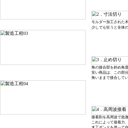
モルダー加工された
少しでも狂うと全体
角の接合部を
斜め角
安い商品は、この部
角いままで接合して
接着剤
を高周波で急
これによって接着力
木工ボンドを塗って