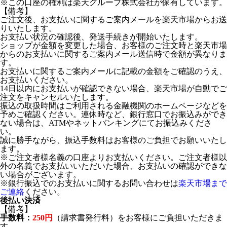
※この口座の権利は楽天グループ株式会社が保有しています。
【備考】
ご注文後、お支払いに関するご案内メールを楽天市場からお送
りいたします。
お支払い状況の確認後、発送手続きが開始いたします。
ショップが金額を変更した場合、お客様のご注文時と楽天市場
からのお支払いに関するご案内メール送信時で金額が異なりま
す。
お支払いに関するご案内メールに記載の金額をご確認のうえ、
お支払いください。
14日以内にお支払いが確認できない場合、楽天市場が自動でご
注文をキャンセルいたします。
振込の取扱時間はご利用される金融機関のホームページなどを
予めご確認ください。連休時など、銀行窓口でお振込みができ
ない場合は、ATMやネットバンキングにてお振込みくださ
い。
誠に勝手ながら、振込手数料はお客様のご負担でお願いいたし
ます。
※ご注文者様名義の口座よりお支払いください。ご注文者様以
外の名義でお支払いいただいた場合、お支払いの確認ができな
い場合がございます。
※銀行振込でのお支払いに関するお問い合わせは
楽天市場まで
ご連絡
ください。
後払い決済
【備考】
手数料：
250円
（請求書発行料）をお客様にご負担いただきま
す。