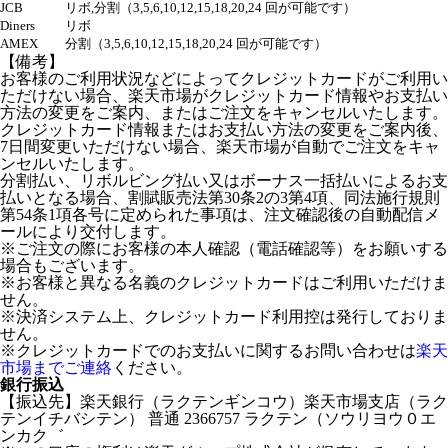
JCB
リボ,分割（3,5,6,10,12,15,18,20,24 回が可能です）
Diners
リボ
AMEX
分割（3,5,6,10,12,15,18,20,24 回が可能です）
【備考】
お客様のご利用状況などによってクレジットカードがご利用い
ただけない場合、楽天市場がクレジットカード情報やお支払い
方法の変更をご案内、またはご注文をキャンセルいたします。
クレジットカード情報またはお支払い方法の変更をご案内後、
7日間変更いただけない場合、楽天市場が自動でご注文をキャ
ンセルいたします。
分割払い、リボルビング払い又はボーナス一括払いによるお支
払いとなる場合、割賦販売法第30条2の3第4項、同法施行規則
第54条1項各号に定められた事項は、注文確認後の自動配信メ
ールにより交付します。
※ご注文の際にお客様の本人確認（電話確認等）をお願いする
場合もございます。
※お客様と異なる名義のクレジットカードはご利用いただけま
せん。
※決済システム上、クレジットカード利用控は発行しておりま
せん。
※クレジットカードでのお支払いに関するお問い合わせは
楽天
市場までご連絡
ください。
銀行振込
【振込先】楽天銀行（ラクテンギンコウ）楽天市場支店（ラク
テンイチバシテン） 普通 2366757 ラクテン（ソウリヨウ０エ
ンカク゛