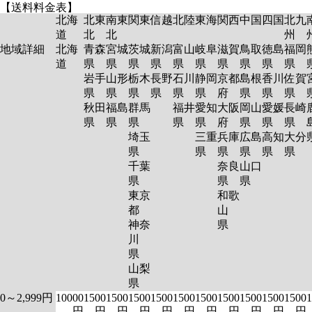
【送料料金表】
北海
北東
南東
関東
信越
北陸
東海
関西
中国
四国
北九
道
北
北
州
地域詳細
北海
青森
宮城
茨城
新潟
富山
岐阜
滋賀
鳥取
徳島
福岡
道
県
県
県
県
県
県
県
県
県
県
岩手
山形
栃木
長野
石川
静岡
京都
島根
香川
佐賀
県
県
県
県
県
県
府
県
県
県
秋田
福島
群馬
福井
愛知
大阪
岡山
愛媛
長崎
県
県
県
県
県
府
県
県
県
埼玉
三重
兵庫
広島
高知
大分
県
県
県
県
県
県
千葉
奈良
山口
県
県
県
東京
和歌
都
山
神奈
県
川
県
山梨
県
0～2,999円
10000
1500
1500
1500
1500
1500
1500
1500
1500
1500
1500
1
円
円
円
円
円
円
円
円
円
円
円