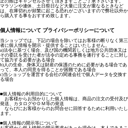
止の際はキャンセルさせて頂きますことご了承下さいます。
マラソンや連休、土日祭日など大量に注文が重なるときなど
は、在庫切れが頻繁に起こる恐れがございますので弊社以外か
ら購入する事をおすすめ致します。
個人情報について プライバシーポリシーについて
当ショップでは、下記の場合を除いてはお客様の断りなく第三
者に個人情報を開示・提供することはいたしません。
a)法令に基づく場合、及び国の機関若しくは地方公共団体又は
その委託を受けた者が法令の定める事務を遂行することに対し
て協力する必要がある場合
b)人の生命、身体又は財産の保護のために必要がある場合であ
って、本人の同意を得ることが困難である場合
c)当ショップを運営する会社の関連会社で個人データを交換す
る場合
■個人情報の利用目的について
お客様からお預かりした個人情報は、商品の注文の受付及び
発送、カタログやＤＭ等の発送
ならびにお客様からのお問合せに回答するために利用いたし
ます。
■個人情報の開示等について
お客様から個人情報の開示要求があった場合は、本人であるこ