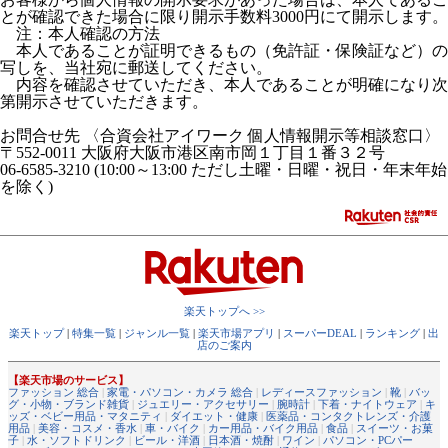
とが確認できた場合に限り開示手数料3000円にて開示します。
注：本人確認の方法
本人であることが証明できるもの（免許証・保険証など）の
写しを、当社宛に郵送してください。
内容を確認させていただき、本人であることが明確になり次
第開示させていただきます。
お問合せ先 〈合資会社アイワーク 個人情報開示等相談窓口〉
〒552-0011 大阪府大阪市港区南市岡１丁目１番３２号
06-6585-3210 (10:00～13:00 ただし土曜・日曜・祝日・年末年始
を除く)
楽天トップへ >>
楽天トップ
|
特集一覧
|
ジャンル一覧
|
楽天市場アプリ
|
スーパーDEAL
|
ランキング
|
出
店のご案内
【楽天市場のサービス】
ファッション 総合
|
家電・パソコン・カメラ 総合
|
レディースファッション
|
靴
|
バッ
グ・小物・ブランド雑貨
|
ジュエリー・アクセサリー
|
腕時計
|
下着・ナイトウェア
|
キ
ッズ・ベビー用品・マタニティ
|
ダイエット・健康
|
医薬品・コンタクトレンズ・介護
用品
|
美容・コスメ・香水
|
車・バイク
|
カー用品・バイク用品
|
食品
|
スイーツ・お菓
子
|
水・ソフトドリンク
|
ビール・洋酒
|
日本酒・焼酎
|
ワイン
|
パソコン・PCパー