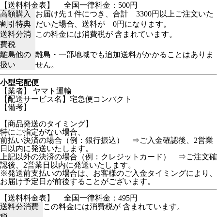
【送料料金表】
全国一律料金：500円
高額購入
お届け先１件につき、合計 3300円以上ご注文いた
割引特典
だいた場合、送料が 0円になります。
送料分消
この料金には消費税が 含まれています。
費税
離島他の
離島・一部地域でも追加送料がかかることはありま
扱い
せん。
小型宅配便
【業者】 ヤマト運輸
【配送サービス名】宅急便コンパクト
【備考】
【商品発送のタイミング】
特にご指定がない場合、
前払い決済の場合（例：銀行振込） ⇒ご入金確認後、2営業
日以内に発送いたします。
上記以外の決済の場合（例：クレジットカード） ⇒ご注文確
認後、2営業日以内に発送いたします。
※発送前支払いの場合は、お客様のご入金タイミングにより、
お届け予定日が前後することがございます。
【送料料金表】
全国一律料金：495円
送料分消費
この料金には消費税が 含まれています。
税