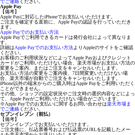
でご連絡
ください。
Apple Pay
【備考】
Apple Payに対応したiPhoneでお支払いいただけます。
ご注文を確定する直前に、Apple Payの認証を行っていただき
ます。
Apple Payでのお支払い方法
Apple Payでご利用できるカードは発行会社によって異なりま
す。
詳細は
Apple Payでのお支払い方法
よりAppleのサイトをご確認
ください。
お客様のご利用状況などによってApple Payおよびクレジット
カードがご利用いただけない場合、楽天市場がお支払い方法の
変更をご案内、またはご注文をキャンセルいたします。
お支払い方法の変更をご案内後、7日間変更いただけない場
合、楽天市場が自動でご注文をキャンセルいたします。
iPhone以外の端末からのご購入時はApple Payをご利用いただく
ことができません。
その他、ショップの設定状況やご注文時の選択内容などによっ
て、Apple Payがご利用いただけない場合がございます。
※Apple Payでのお支払いに関するお問い合わせは
楽天市場ま
でご連絡
ください。
セブンイレブン（前払）
【備考】
セブンイレブンでお支払いいただけます。
ご注文後に、払込票番号および払込票のURLを記載したメー
ルを楽天市場からお送りいたします。