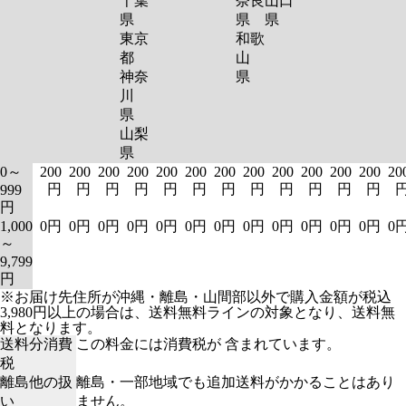
千葉
奈良
山口
県
県
県
東京
和歌
都
山
神奈
県
川
県
山梨
県
0～
200
200
200
200
200
200
200
200
200
200
200
200
20
円
円
円
円
円
円
円
円
円
円
円
円
999
円
1,000
0円
0円
0円
0円
0円
0円
0円
0円
0円
0円
0円
0円
0
～
9,799
円
※お届け先住所が沖縄・離島・山間部以外で購入金額が税込
3,980円以上の場合は、送料無料ラインの対象となり、送料無
料となります。
送料分消費
この料金には消費税が 含まれています。
税
離島他の扱
離島・一部地域でも追加送料がかかることはあり
い
ません。