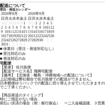
配送について
受注・発送カレンダー
2026年8月
2026年9月
日
月
火
水
木
金
土
日
月
火
水
木
金
土
26
27
28
29
30
31
1
30
31
1
2
3
4
5
2
3
4
5
6
7
8
6
7
8
9
10
11
12
9
10
11
12
13
14
15
13
14
15
16
17
18
19
16
17
18
19
20
21
22
20
21
22
23
24
25
26
23
24
25
26
27
28
29
27
28
29
30
1
2
3
30
31
1
2
3
4
5
■
休業日（受注・発送対応なし）
■
受注対応のみ
■
発送対応のみ
宅配便
【業者】 佐川急便
【配送サービス名】飛脚宅配便
【備考】【北海道・離島・沖縄地域への配送について】
上記地域は弊社都合で佐川急便での配送ができません。
日本郵便ゆうパックでの配送に切り替えさせていただきますの
でご了承ください。
【商品発送のタイミング】
特にご指定がない場合、
前払い決済の場合（例：銀行振込） ⇒ご入金確認後、３営業