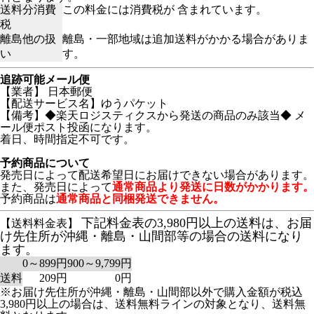
送料分消費
この料金には消費税が 含まれています。
税
離島他の扱
離島・一部地域は追加送料がかかる場合がありま
い
す。
追跡可能メール便
【業者】 日本郵便
【配送サービス名】ゆうパケット
【備考】◆楽天ロジスティクスから発送の商品のみ該当◆ メ
ール便ポスト投函になります。
着日、時間指定不可です。
予約商品について
発売日によって配送希望日にお届けできない場合があります。
また、発売日によって
通常商品より発送に日数がかかります。
予約商品は
通常商品と同梱発送できません。
下記料金表の3,980円以上の送料は、お届
【送料料金表】
け先住所が沖縄・離島・山間部等の場合の送料になり
ます。
0～899円
900～9,799円
送料
209円
0円
※お届け先住所が沖縄・離島・山間部以外で購入金額が税込
3,980円以上の場合は、送料無料ラインの対象となり、送料無