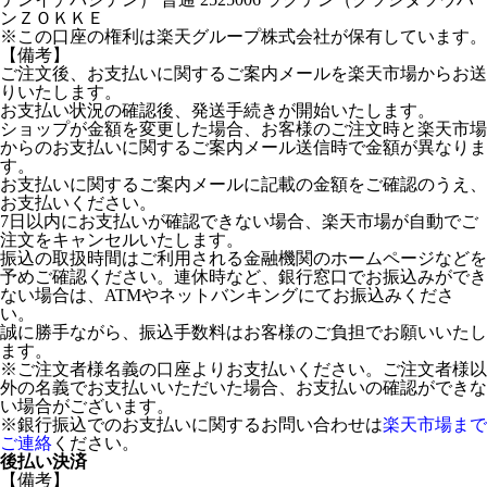
ンＺＯＫＫＥ
※この口座の権利は楽天グループ株式会社が保有しています。
【備考】
ご注文後、お支払いに関するご案内メールを楽天市場からお送
りいたします。
お支払い状況の確認後、発送手続きが開始いたします。
ショップが金額を変更した場合、お客様のご注文時と楽天市場
からのお支払いに関するご案内メール送信時で金額が異なりま
す。
お支払いに関するご案内メールに記載の金額をご確認のうえ、
お支払いください。
7日以内にお支払いが確認できない場合、楽天市場が自動でご
注文をキャンセルいたします。
振込の取扱時間はご利用される金融機関のホームページなどを
予めご確認ください。連休時など、銀行窓口でお振込みができ
ない場合は、ATMやネットバンキングにてお振込みくださ
い。
誠に勝手ながら、振込手数料はお客様のご負担でお願いいたし
ます。
※ご注文者様名義の口座よりお支払いください。ご注文者様以
外の名義でお支払いいただいた場合、お支払いの確認ができな
い場合がございます。
※銀行振込でのお支払いに関するお問い合わせは
楽天市場まで
ご連絡
ください。
後払い決済
【備考】