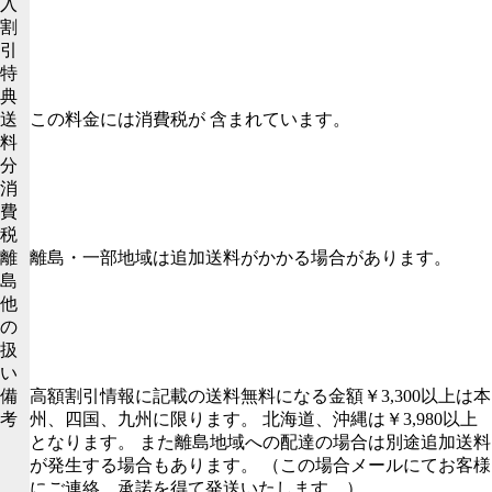
入
割
引
特
典
送
この料金には消費税が 含まれています。
料
分
消
費
税
離
離島・一部地域は追加送料がかかる場合があります。
島
他
の
扱
い
備
高額割引情報に記載の送料無料になる金額￥3,300以上は本
考
州、四国、九州に限ります。 北海道、沖縄は￥3,980以上
となります。 また離島地域への配達の場合は別途追加送料
が発生する場合もあります。 （この場合メールにてお客様
にご連絡、承諾を得て発送いたします。）