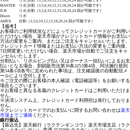
VISA
リボ,分割（3,5,6,10,12,15,18,20,24 回が可能です）
MASTER
リボ,分割（3,5,6,10,12,15,18,20,24 回が可能です）
JCB
リボ,分割（3,5,6,10,12,15,18,20,24 回が可能です）
Diners
リボ
AMEX
分割（3,5,6,10,12,15,18,20,24 回が可能です）
【備考】
お客様のご利用状況などによってクレジットカードがご利用い
ただけない場合、楽天市場がクレジットカード情報やお支払い
方法の変更をご案内、またはご注文をキャンセルいたします。
クレジットカード情報またはお支払い方法の変更をご案内後、
7日間変更いただけない場合、楽天市場が自動でご注文をキャ
ンセルいたします。
分割払い、リボルビング払い又はボーナス一括払いによるお支
払いとなる場合、割賦販売法第30条2の3第4項、同法施行規則
第54条1項各号に定められた事項は、注文確認後の自動配信メ
ールにより交付します。
※ご注文の際にお客様の本人確認（電話確認等）をお願いする
場合もございます。
※お客様と異なる名義のクレジットカードはご利用いただけま
せん。
※決済システム上、クレジットカード利用控は発行しておりま
せん。
※クレジットカードでのお支払いに関するお問い合わせは
楽天
市場までご連絡
ください。
銀行振込
【振込先】楽天銀行（ラクテンギンコウ）楽天市場支店（ラク
テンイチバシテン） 普通 2525006 ラクテン（クツシタツウハ