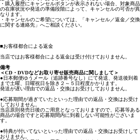
・購入履歴にキャンセルボタンが表示されない場合、対象商品
の在庫状況や発送の準備段階によって、キャンセルの可否が異
なります。
・キャンセルのご希望については、「キャンセル／返金／交換
に関する連絡先」へご相談ください。
■
お客様都合による返金
当店ではお客様都合による返金は受け付けておりません。
備考
＜CD・DVDなどお取り寄せ販売商品に関しまして＞
●日本郵便ゆうメール（追跡番号なし）にて発送、発送後到着
まで土曜、日曜祝日を除き２～５日程度かかります。
発送が遅い理由での返品・交換はお受けしておりません。
●応募期間が過ぎていたといった理由での返品・交換はお受け
しておりません。
当店原則発売日後のご用意となっておりますので、応募等ある
商品の場合ですと応募期間内に到着しない可能性がございま
す。
●特典が付いてないといった理由での返品・交換はお受けして
おりません。