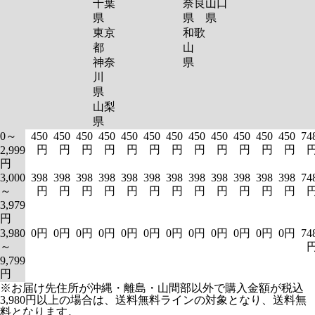
千葉
奈良
山口
県
県
県
東京
和歌
都
山
神奈
県
川
県
山梨
県
0～
450
450
450
450
450
450
450
450
450
450
450
450
74
円
円
円
円
円
円
円
円
円
円
円
円
2,999
円
3,000
398
398
398
398
398
398
398
398
398
398
398
398
74
～
円
円
円
円
円
円
円
円
円
円
円
円
3,979
円
3,980
0円
0円
0円
0円
0円
0円
0円
0円
0円
0円
0円
0円
74
～
9,799
円
※お届け先住所が沖縄・離島・山間部以外で購入金額が税込
3,980円以上の場合は、送料無料ラインの対象となり、送料無
料となります。