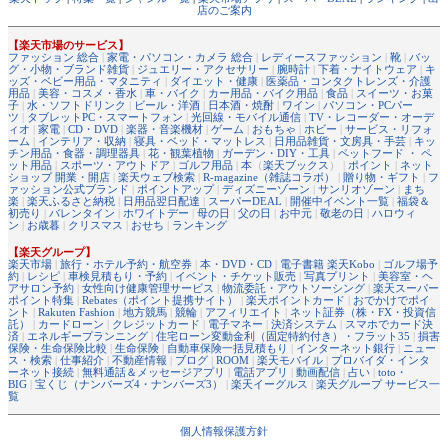
店のご案内
【楽天市場のサービス】
ファッション 総合
|
家電・パソコン・カメラ 総合
|
レディースファッション
|
靴
|
バッ
グ・小物・ブランド雑貨
|
ジュエリー・アクセサリー
|
腕時計
|
下着・ナイトウェア
|
キ
ッズ・ベビー用品・マタニティ
|
ダイエット・健康
|
医薬品・コンタクトレンズ・介護
用品
|
美容・コスメ・香水
|
車・バイク
|
カー用品・バイク用品
|
食品
|
スイーツ・お菓
子
|
水・ソフトドリンク
|
ビール・洋酒
|
日本酒・焼酎
|
ワイン
|
パソコン・PCパー
ツ
|
タブレットPC・スマートフォン
|
光回線・モバイル通信
|
TV・レコーダー・オーデ
ィオ
|
家電
|
CD・DVD
|
楽器・音楽機材
|
ゲーム
|
おもちゃ
|
ホビー
|
サービス・リフォ
ーム
|
インテリア・収納
|
寝具・ベッド・マットレス
|
日用品雑貨・文房具・手芸
|
キッ
チン用品・食器・調理器具
|
花・観葉植物
|
ガーデン・DIY・工具
|
ペットフード ・ ペ
ット用品
|
スポーツ・アウトドア
|
ゴルフ用品
|
本
（
楽天ブックス
） |
ポイント
|
ネット
ショップ 開業・開店
|
楽天ウェブ検索
|
R-magazine（雑誌コラボ）
|
贈り物・ギフト
|
フ
ァッション公式ブランド
|
ポイントアップ
|
ディズニーゾーン
|
サンリオゾーン
|
まち
楽
|
楽天ふるさと納税
|
日用品翌日配達
|
スーパーDEAL
|
開催中イベント一覧
|
福袋＆
初売り
|
バレンタイン
|
ホワイトデー
|
母の日
|
父の日
|
お中元
|
敬老の日
|
ハロウィ
ン
|
お歳暮
|
クリスマス
|
おせち
|
ランキング
【楽天グループ】
楽天市場
|
旅行・ホテル予約・航空券
|
本・DVD・CD
|
電子書籍 楽天Kobo
|
ゴルフ場予
約
|
レシピ
|
車検見積もり・予約
|
イベント・チケット販売
|
写真プリント
|
美容室・ヘ
アサロン予約
|
女性向け健康管理サービス
|
物流委託・アウトソーシング
|
楽天スーパー
ポイント特集
|
Rebates（ポイント提携サイト）
|
楽天ポイントカード
|
おでかけでポイ
ント
|
Rakuten Fashion
|
地方競馬
|
競輪
|
アフィリエイト
|
ネット証券（株・FX・投資信
託）
|
カードローン
|
クレジットカード
|
電子マネー
|
決済システム
|
スマホでカード決
済
|
エネルギープランニング
|
住宅ローン変動金利（固定特約付き）・フラット35
|
損害
保険・生命保険比較
|
生命保険
|
自動車保険一括見積もり
|
インターネット銀行
|
ニュー
ス・検索
|
仕事紹介
|
不動産情報
|
ブログ
|
ROOM
|
楽天モバイル
|
プロバイダ・インタ
ーネット接続
|
無料通話＆メッセージアプリ
|
電話アプリ
|
動画配信
|
占い
|
toto・
BIG
|
宝くじ（ナンバーズ4・ナンバーズ3）
|
楽天イーグルス
|
楽天グループ サービス一
覧
個人情報保護方針