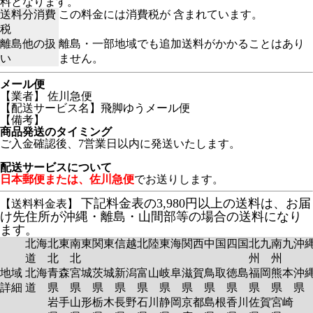
料となります。
送料分消費
この料金には消費税が 含まれています。
税
離島他の扱
離島・一部地域でも追加送料がかかることはあり
い
ません。
メール便
【業者】 佐川急便
【配送サービス名】飛脚ゆうメール便
【備考】
商品発送のタイミング
ご入金確認後、7営業日以内に発送いたします。
配送サービスについて
日本郵便または、佐川急便
でお送りします。
下記料金表の3,980円以上の送料は、お届
【送料料金表】
け先住所が沖縄・離島・山間部等の場合の送料になり
ます。
北海
北東
南東
関東
信越
北陸
東海
関西
中国
四国
北九
南九
沖
道
北
北
州
州
地域
北海
青森
宮城
茨城
新潟
富山
岐阜
滋賀
鳥取
徳島
福岡
熊本
沖
詳細
道
県
県
県
県
県
県
県
県
県
県
県
岩手
山形
栃木
長野
石川
静岡
京都
島根
香川
佐賀
宮崎