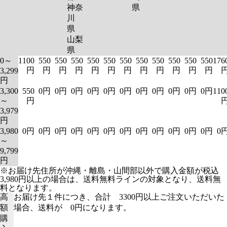
神奈
県
川
県
山梨
県
0～
1100
550
550
550
550
550
550
550
550
550
550
550
176
円
円
円
円
円
円
円
円
円
円
円
円
3,299
円
3,300
550
0円
0円
0円
0円
0円
0円
0円
0円
0円
0円
0円
110
～
円
3,979
円
3,980
0円
0円
0円
0円
0円
0円
0円
0円
0円
0円
0円
0円
0
～
9,799
円
※お届け先住所が沖縄・離島・山間部以外で購入金額が税込
3,980円以上の場合は、送料無料ラインの対象となり、送料無
料となります。
高
お届け先１件につき、合計 3300円以上ご注文いただいた
額
場合、送料が 0円になります。
購