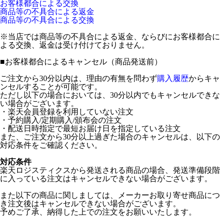
お客様都合による交換
商品等の不具合による返金
商品等の不具合による交換
※当店では商品等の不具合による返金、ならびにお客様都合に
よる交換、返金は受け付けておりません。
■
お客様都合によるキャンセル（商品発送前）
ご注文から30分以内は、理由の有無を問わず
購入履歴
からキャ
ンセルすることが可能です。
ただし以下の場合においては、30分以内でもキャンセルできな
い場合がございます。
・楽天会員登録を利用していない注文
・予約購入/定期購入/頒布会の注文
・配送日時指定で最短お届け日を指定している注文
また、ご注文から30分以上過ぎた場合のキャンセルは、以下の
対応条件をご確認ください。
対応条件
楽天ロジスティクスから発送される商品の場合、発送準備段階
に入っている注文はキャンセルできない場合がございます。
また以下の商品に関しましては、メーカーお取り寄せ商品につ
き注文後はキャンセルできない場合がございます。
予めご了承、納得した上での注文をお願いいたします。