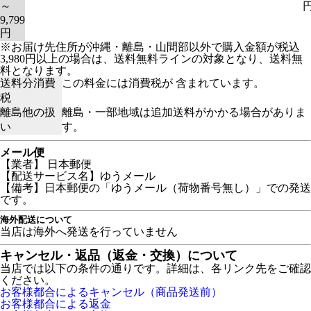
～
9,799
円
※お届け先住所が沖縄・離島・山間部以外で購入金額が税込
3,980円以上の場合は、送料無料ラインの対象となり、送料無
料となります。
送料分消費
この料金には消費税が 含まれています。
税
離島他の扱
離島・一部地域は追加送料がかかる場合がありま
い
す。
メール便
【業者】 日本郵便
【配送サービス名】ゆうメール
【備考】日本郵便の「ゆうメール（荷物番号無し）」での発送
です。
海外配送について
当店は海外へ発送を行っていません
キャンセル・返品（返金・交換）について
当店では以下の条件の通りです。詳細は、各リンク先をご確認
ください。
お客様都合によるキャンセル（商品発送前）
お客様都合による返金