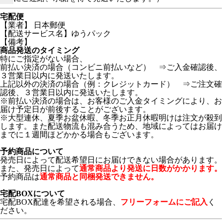
宅配便
【業者】 日本郵便
【配送サービス名】ゆうパック
【備考】
商品発送のタイミング
特にご指定がない場合、
前払い決済の場合（コンビニ前払いなど） ⇒ご入金確認後、
３営業日以内に発送いたします。
上記以外の決済の場合（例：クレジットカード） ⇒ご注文確
認後、３営業日以内に発送いたします。
※前払い決済の場合は、お客様のご入金タイミングにより、お
届け予定日が前後することがございます。
※大型連休、夏季お盆休暇、冬季お正月休暇明けは注文が殺到
します。また配送物流も混み合うため、地域によってはお届け
までに１週間ほどかかる場合もございます。
予約商品について
発売日によって配送希望日にお届けできない場合があります。
また、発売日によって
通常商品より発送に日数がかかります。
予約商品は
通常商品と同梱発送できません。
宅配BOXについて
宅配BOX配達を希望される場合、
フリーフォームにご記入
く
ださい。