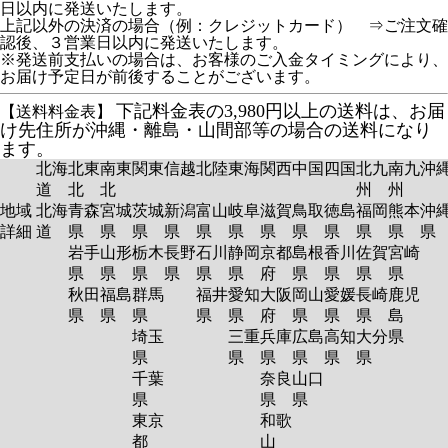
日以内に発送いたします。
上記以外の決済の場合（例：クレジットカード） ⇒ご注文確
認後、３営業日以内に発送いたします。
※発送前支払いの場合は、お客様のご入金タイミングにより、
お届け予定日が前後することがございます。
下記料金表の3,980円以上の送料は、お届
【送料料金表】
け先住所が沖縄・離島・山間部等の場合の送料になり
ます。
北海
北東
南東
関東
信越
北陸
東海
関西
中国
四国
北九
南九
沖
道
北
北
州
州
地域
北海
青森
宮城
茨城
新潟
富山
岐阜
滋賀
鳥取
徳島
福岡
熊本
沖
詳細
道
県
県
県
県
県
県
県
県
県
県
県
岩手
山形
栃木
長野
石川
静岡
京都
島根
香川
佐賀
宮崎
県
県
県
県
県
県
府
県
県
県
県
秋田
福島
群馬
福井
愛知
大阪
岡山
愛媛
長崎
鹿児
県
県
県
県
県
府
県
県
県
島
埼玉
三重
兵庫
広島
高知
大分
県
県
県
県
県
県
県
千葉
奈良
山口
県
県
県
東京
和歌
都
山