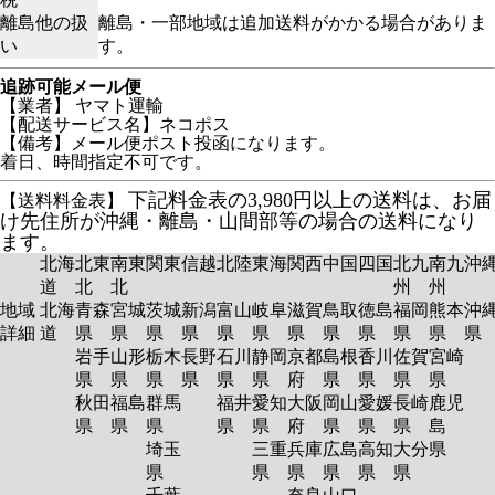
離島他の扱
離島・一部地域は追加送料がかかる場合がありま
い
す。
追跡可能メール便
【業者】 ヤマト運輸
【配送サービス名】ネコポス
【備考】メール便ポスト投函になります。
着日、時間指定不可です。
下記料金表の3,980円以上の送料は、お届
【送料料金表】
け先住所が沖縄・離島・山間部等の場合の送料になり
ます。
北海
北東
南東
関東
信越
北陸
東海
関西
中国
四国
北九
南九
沖
道
北
北
州
州
地域
北海
青森
宮城
茨城
新潟
富山
岐阜
滋賀
鳥取
徳島
福岡
熊本
沖
詳細
道
県
県
県
県
県
県
県
県
県
県
県
岩手
山形
栃木
長野
石川
静岡
京都
島根
香川
佐賀
宮崎
県
県
県
県
県
県
府
県
県
県
県
秋田
福島
群馬
福井
愛知
大阪
岡山
愛媛
長崎
鹿児
県
県
県
県
県
府
県
県
県
島
埼玉
三重
兵庫
広島
高知
大分
県
県
県
県
県
県
県