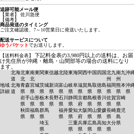
追跡可能メール便
【業者】 佐川急便
【備考】
商品発送のタイミング
ご注文確認後、7～10営業日に発送いたします。
配送サービスについて
ゆうパケット
でお送りします。
下記料金表の3,980円以上の送料は、お届
【送料料金表】
け先住所が沖縄・離島・山間部等の場合の送料になり
ます。
北海
北東
南東
関東
信越
北陸
東海
関西
中国
四国
北九
南九
沖
道
北
北
州
州
地域
北海
青森
宮城
茨城
新潟
富山
岐阜
滋賀
鳥取
徳島
福岡
熊本
沖
詳細
道
県
県
県
県
県
県
県
県
県
県
県
岩手
山形
栃木
長野
石川
静岡
京都
島根
香川
佐賀
宮崎
県
県
県
県
県
県
府
県
県
県
県
秋田
福島
群馬
福井
愛知
大阪
岡山
愛媛
長崎
鹿児
県
県
県
県
県
府
県
県
県
島
埼玉
三重
兵庫
広島
高知
大分
県
県
県
県
県
県
県