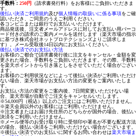
手数料：
250円
（請求書発行料）をお客様にご負担いただきま
す。
後払い決済ご利用規約
及び
個人情報の取扱いに係る事項
をご確
認いただき、ご同意のうえご利用ください。
各コンビニまたは銀行でお支払いいただけます。
商品発送後、注文者メールアドレスに対してお支払い用バーコ
ード付きの請求のご案内メールを送付します（楽天市場の指示
に基づき株式会社ネットプロテクションズよりご請求しま
す）。メール受取後14日以内にお支払いください。
後払い決済でのお支払い方法
お客様のご都合で請求書発行後に注文をキャンセル・金額を変
更された場合、手数料をご負担いただきます。その際、手数料
を楽天ポイントから引き落としをさせていただく場合がござい
ます。
お客様のご利用状況などによって後払い決済がご利用いただけ
ない場合、楽天市場がお支払い方法の変更をご案内いたしま
す。
お支払い方法の変更をご案内後、7日間変更いただけない場
合、楽天市場が自動でご注文をキャンセルいたします。
※54,000円（税込）以上のご注文にはご利用いただけません。
※楽天会員以外のお客様にはご利用いただけません。
※注文者またはお届け先住所のどちらかが国外の場合、後払い
決済をご利用いただけません。
※メール便等のお受け取り時に受領印や署名が不要な配送方法
の場合、後払い決済をご利用いただけない場合がございます。
※後払い決済でのお支払いに関するお問い合わせは
楽天市場ま