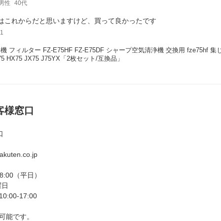
男性
40代
はこれからだと思いますけど、買って良かったです
1
 フィルター FZ-E75HF FZ-E75DF シャープ空気清浄機 交換用 fze75hf 集
X75 HX75 JX75 J75YX「2枚セット/互換品」
お客様窓口
口
kuten.co.jp
18:00（平日）
曜日
00-17:00
可能です。