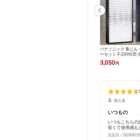
冷蔵庫 製
FZ-ST50KC 交換用リフレッシュパッ
パナソニック 集じん
 冷凍冷蔵
ク 5点セット シャープ 集じんフィル
ーセット F-ZXHS35
/1個入
ター fz-d50hf 脱臭フィルター fz-d50d
ィルター f-zxhs35
4,180
3,050
円
円
f fz-f50df 使い捨てプレフィルター fz-
ター F-ZXHP35 脱臭
pf51f1 加湿フィルター fz-y80mf（枠
HD35 「互換品/2枚
付き）イオンカートリッジ fz-ag01k1
加湿空気清浄機 交換用フィルターセ
ット【互換品】
購入者
いつもの
いつもこちらの
安くて使用感も
注文日：2026/07/2