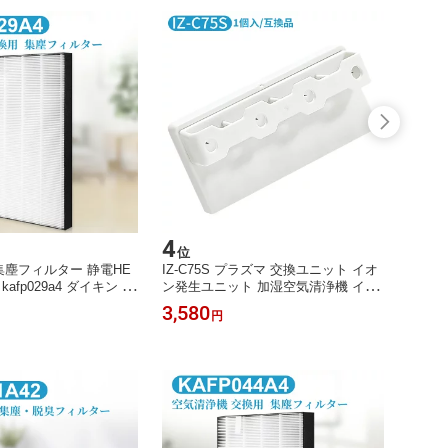
4
5
位
位
4 集塵フィルター 静電HE
IZ-C75S プラズマ 交換ユニット イオ
集塵フィ
afp029a4 ダイキン 空
ン発生ユニット 加湿空気清浄機 イオ
ン 空気
用 フィルター (互換品/1
ン発生機 イオンファン 交換用 プラズ
交換用
3,580
2,05
円
マ生成器 iz-c75sb1 高濃度 プラズマ
品/1枚
ジェネレーション ユニット 除菌 防カ
ビ【互換品/1個入り】