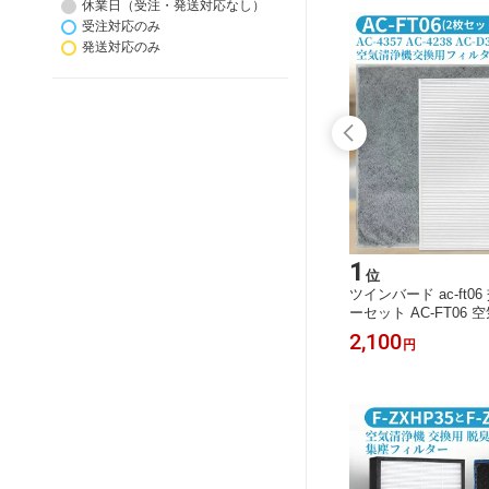
休業日（受注・発送対応なし）
受注対応のみ
発送対応のみ
15
1
位
位
ッシュパッ
空気清浄機 フィルター FZ-E100HF F
ツインバード ac-ft
んフィル
Z-E100DF シャープ空気清浄機 交換
ーセット AC-FT06
z-d50d
用 fze100hf 集じん・制菌フィルター f
ター AC-4357 AC-42
3,850
2,100
円
円
ター fz-
ze100df 脱臭フィルターKI-EX100 KI-
対応 HEPA集塵フィ
0mf（枠
FX100 KI-GX100 KI-HP100 KI-JP100
ルター (互換品/2枚セ
g01k1
KI-LP100 KI-NP100 KI-WF100「2枚セ
ルターセ
ット/互換品」