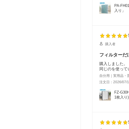
PA-FH
入り」
購入者
フィルターだ
購入しました。
同じのを使って
自分用｜実用品・
注文日：2026/07/1
FZ-G3
1枚入り)