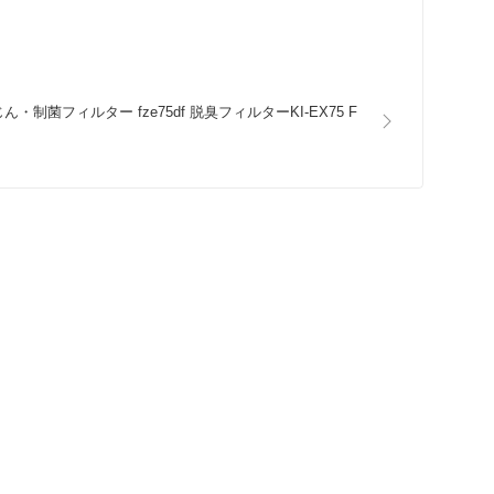
じん・制菌フィルター fze75df 脱臭フィルターKI-EX75 F