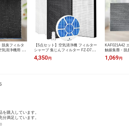
・脱臭フィルタ
【5点セット】空気清浄機 フィルター
KAF021A4
 空気清浄機用 フ
シャープ 集じんフィルター FZ-D70H
触媒集塵・脱臭
 交換用 集塵フィル
F 脱臭フィルター FZ-D70DF fz-f70df
イキン kaf0
4,350
1,069
円
円
フィルター F-ZX
使い捨てプレフィルター（6枚入）FZ-
ィルター 99a
セット」
PF80K1 加湿フィルター（枠付き）fz-
y80mf イオンカートリッジ fz-ag01k1
加湿空気清浄機 KC-F70 交換用セット
【互換品】
5
品を購入しています。
充分満足しています。
0