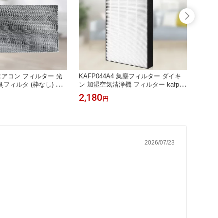
2 エアコン フィルター 光
KAFP044A4 集塵フィルター ダイキ
浄水フィ
フィルタ (枠なし) ダ
ン 加湿空気清浄機 フィルター kafp04
氷機フィ
21a42 エアコン用交換フ
4a4 交換用静電HEPAフィルター (互
庫交換
2,180
839
円
0484「互換品/1枚入り」
換品/1枚入り)
り）
2026/07/23