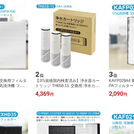
2
3
位
位
06 交換用フィルタ
【JIS規格国内検査済み】浄水器カー
KAFP029A
 空気清浄機 フィル
トリッジ TH658-1S 交換用 浄水カー
PAフィルター k
38 AC-D358PW
トリッジ th658s 浄水器内蔵混合栓 取
気清浄機 交換
4,369
2,090
円
円
ルター 脱臭フィ
替用カートリッジ (互換品/3個入り)
枚入り)
ット)