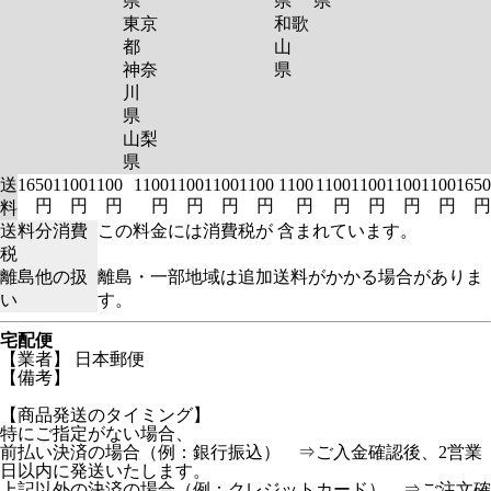
県
県
県
東京
和歌
都
山
神奈
県
川
県
山梨
県
送
1650
1100
1100
1100
1100
1100
1100
1100
1100
1100
1100
1100
1650
円
円
円
円
円
円
円
円
円
円
円
円
円
料
送料分消費
この料金には消費税が 含まれています。
税
離島他の扱
離島・一部地域は追加送料がかかる場合がありま
い
す。
宅配便
【業者】 日本郵便
【備考】
【商品発送のタイミング】
特にご指定がない場合、
前払い決済の場合（例：銀行振込） ⇒ご入金確認後、2営業
日以内に発送いたします。
上記以外の決済の場合（例：クレジットカード） ⇒ご注文確