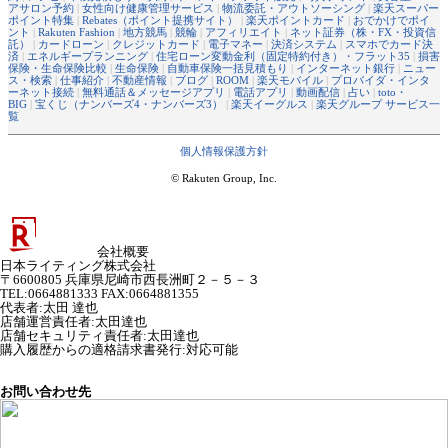
アサロン予約
|
女性向け健康管理サービス
|
物流委託・アウトソーシング
|
楽天スーパー
ポイント特集
|
Rebates（ポイント提携サイト）
|
楽天ポイントカード
|
おでかけでポイ
ント
|
Rakuten Fashion
|
地方競馬
|
競輪
|
アフィリエイト
|
ネット証券（株・FX・投資信
託）
|
カードローン
|
クレジットカード
|
電子マネー
|
決済システム
|
スマホでカード決
済
|
エネルギープランニング
|
住宅ローン変動金利（固定特約付き）・フラット35
|
損害
保険・生命保険比較
|
生命保険
|
自動車保険一括見積もり
|
インターネット銀行
|
ニュー
ス・検索
|
仕事紹介
|
不動産情報
|
ブログ
|
ROOM
|
楽天モバイル
|
プロバイダ・インタ
ーネット接続
|
無料通話＆メッセージアプリ
|
電話アプリ
|
動画配信
|
占い
|
toto・
BIG
|
宝くじ（ナンバーズ4・ナンバーズ3）
|
楽天イーグルス
|
楽天グループ サービス一
覧
個人情報保護方針
© Rakuten Group, Inc.
会社概要
日本ライティング株式会社
〒6600805 兵庫県尼崎市西長洲町２－５－３
TEL:0664881333 FAX:0664881355
代表者
:
太田 達也
店舗運営責任者
:
太田達也
店舗セキュリティ責任者
:
太田達也
購入履歴からの適格請求書発行:対応可能
お問い合わせ先