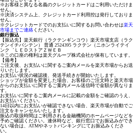
※お客様と異なる名義のクレジットカードはご利用いただけま
せん。
※決済システム上、クレジットカード利用控は発行しておりま
せん。
※クレジットカードでのお支払いに関するお問い合わせは
楽天
市場までご連絡
ください。
銀行振込
【振込先】楽天銀行（ラクテンギンコウ）楽天市場支店（ラク
テンイチバシテン） 普通 2524395 ラクテン（ニホンライテイ
ンク゛ＬＥＤストアＺＷＥＢ
※この口座の権利は楽天グループ株式会社が保有しています。
【備考】
ご注文後、お支払いに関するご案内メールを楽天市場からお送
りいたします。
お支払い状況の確認後、発送手続きが開始いたします。
ショップが金額を変更した場合、お客様のご注文時と楽天市場
からのお支払いに関するご案内メール送信時で金額が異なりま
す。
お支払いに関するご案内メールに記載の金額をご確認のうえ、
お支払いください。
14日以内にお支払いが確認できない場合、楽天市場が自動でご
注文をキャンセルいたします。
振込の取扱時間はご利用される金融機関のホームページなどを
予めご確認ください。連休時など、銀行窓口でお振込みができ
ない場合は、ATMやネットバンキングにてお振込みくださ
い。