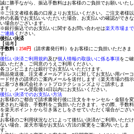
誠に勝手ながら、振込手数料はお客様のご負担でお願いいたし
ます。
※ご注文者様名義の口座よりお支払いください。ご注文者様以
外の名義でお支払いいただいた場合、お支払いの確認ができな
い場合がございます。
※銀行振込でのお支払いに関するお問い合わせは
楽天市場まで
ご連絡
ください。
後払い決済
【備考】
手数料：
250円
（請求書発行料）をお客様にご負担いただきま
す。
後払い決済ご利用規約
及び
個人情報の取扱いに係る事項
をご確
認いただき、ご同意のうえご利用ください。
各コンビニまたは銀行でお支払いいただけます。
商品発送後、注文者メールアドレスに対してお支払い用バーコ
ード付きの請求のご案内メールを送付します（楽天市場の指示
に基づき株式会社ネットプロテクションズよりご請求しま
す）。メール受取後14日以内にお支払いください。
後払い決済でのお支払い方法
お客様のご都合で請求書発行後に注文をキャンセル・金額を変
更された場合、手数料をご負担いただきます。その際、手数料
を楽天ポイントから引き落としをさせていただく場合がござい
ます。
お客様のご利用状況などによって後払い決済がご利用いただけ
ない場合、楽天市場がお支払い方法の変更をご案内いたしま
す。