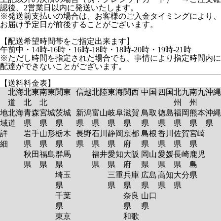
認後、2営業日以内に発送いたします。
※発送前支払いの場合は、お客様のご入金タイミングにより、
お届け予定日が前後することがございます。
【配送希望時間帯をご指定出来ます】
午前中・14時-16時・16時-18時・18時-20時・19時-21時
※ただし時間を指定された場合でも、事情により指定時間内に
配達ができないことがございます。
【送料料金表】
北海
北東
南東
関東
信越
北陸
東海
関西
中国
四国
北九
南九
沖縄
道
北
北
州
州
地
北海
青森
宮城
茨城
新潟
富山
岐阜
滋賀
鳥取
徳島
福岡
熊本
沖縄
域
道
県
県
県
県
県
県
県
県
県
県
県
県
詳
岩手
山形
栃木
長野
石川
静岡
京都
島根
香川
佐賀
宮崎
細
県
県
県
県
県
県
府
県
県
県
県
秋田
福島
群馬
福井
愛知
大阪
岡山
愛媛
長崎
鹿児
県
県
県
県
県
府
県
県
県
島
埼玉
三重
兵庫
広島
高知
大分
県
県
県
県
県
県
県
千葉
奈良
山口
県
県
県
東京
和歌