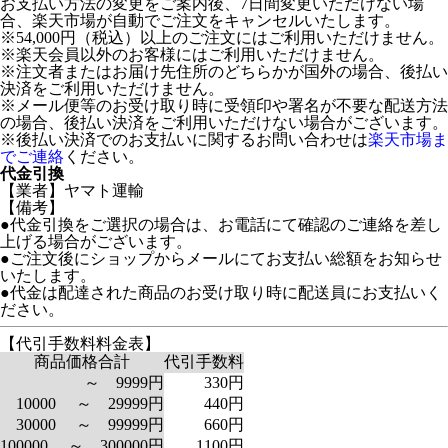
お支払い方法の変更をご案内後、7日間変更いただけない場
合、楽天市場が自動でご注文をキャンセルいたします。
※54,000円（税込）以上のご注文にはご利用いただけません。
※楽天会員以外のお客様にはご利用いただけません。
※注文者またはお届け先住所のどちらかが国外の場合、後払い
決済をご利用いただけません。
※メール便等のお受け取り時に受領印や署名が不要な配送方法
の場合、後払い決済をご利用いただけない場合がございます。
※後払い決済でのお支払いに関するお問い合わせは
楽天市場ま
でご連絡
ください。
代金引換
【業者】ヤマト運輸
【備考】
●代金引換をご選択の場合は、お電話にて確認のご連絡を差し
上げる場合がございます。
●ご注文後にショップからメールにてお支払い総額をお知らせ
いたします。
●代金は配達された商品のお受け取り時に配送員にお支払いく
ださい。
【代引手数料料金表】
商品価格合計
代引手数料
～ 9999円
330円
10000 ～ 29999円
440円
30000 ～ 99999円
660円
100000 ～ 300000円
1100円