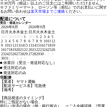
※30万円（税込）以上のご注文にはご利用いただけません。
※ファミリーマート、ローソン等（前払）でのお支払いに関す
るお問い合わせは
楽天市場までご連絡
ください。
配送について
受注・発送カレンダー
2026年8月
2026年9月
日
月
火
水
木
金
土
日
月
火
水
木
金
土
26
27
28
29
30
31
1
30
31
1
2
3
4
5
2
3
4
5
6
7
8
6
7
8
9
10
11
12
9
10
11
12
13
14
15
13
14
15
16
17
18
19
16
17
18
19
20
21
22
20
21
22
23
24
25
26
23
24
25
26
27
28
29
27
28
29
30
1
2
3
30
31
1
2
3
4
5
■
休業日（受注・発送対応なし）
■
受注対応のみ
■
発送対応のみ
宅配便
【業者】 ヤマト運輸
【配送サービス名】宅急便
【備考】
【商品発送のタイミング】
特にご指定がない場合、
前払い決済の場合（例：銀行振込） ⇒ご入金確認後、2営業