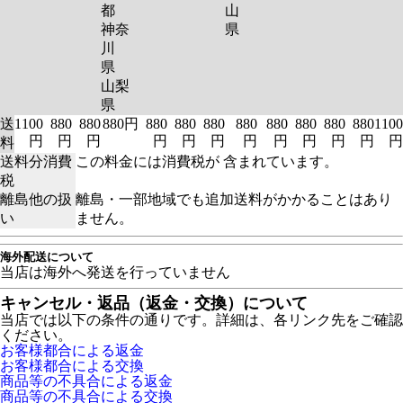
都
山
神奈
県
川
県
山梨
県
送
1100
880
880
880円
880
880
880
880
880
880
880
880
1100
円
円
円
円
円
円
円
円
円
円
円
円
料
送料分消費
この料金には消費税が 含まれています。
税
離島他の扱
離島・一部地域でも追加送料がかかることはあり
い
ません。
海外配送について
当店は海外へ発送を行っていません
キャンセル・返品（返金・交換）について
当店では以下の条件の通りです。詳細は、各リンク先をご確認
ください。
お客様都合による返金
お客様都合による交換
商品等の不具合による返金
商品等の不具合による交換