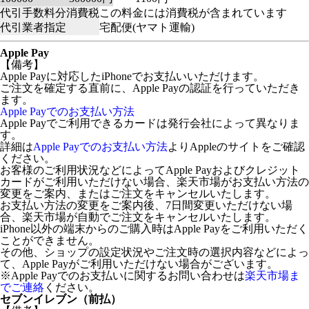
代引手数料分消費税
この料金には消費税が含まれています
代引業者指定
宅配便(ヤマト運輸)
Apple Pay
【備考】
Apple Payに対応したiPhoneでお支払いいただけます。
ご注文を確定する直前に、Apple Payの認証を行っていただき
ます。
Apple Payでのお支払い方法
Apple Payでご利用できるカードは発行会社によって異なりま
す。
詳細は
Apple Payでのお支払い方法
よりAppleのサイトをご確認
ください。
お客様のご利用状況などによってApple Payおよびクレジット
カードがご利用いただけない場合、楽天市場がお支払い方法の
変更をご案内、またはご注文をキャンセルいたします。
お支払い方法の変更をご案内後、7日間変更いただけない場
合、楽天市場が自動でご注文をキャンセルいたします。
iPhone以外の端末からのご購入時はApple Payをご利用いただく
ことができません。
その他、ショップの設定状況やご注文時の選択内容などによっ
て、Apple Payがご利用いただけない場合がございます。
※Apple Payでのお支払いに関するお問い合わせは
楽天市場ま
でご連絡
ください。
セブンイレブン（前払）