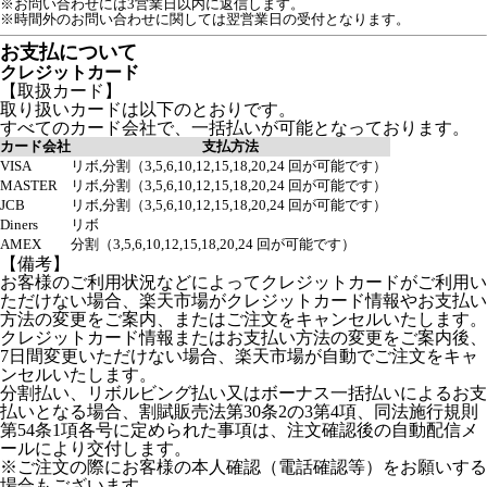
※お問い合わせには3営業日以内に返信します。
※時間外のお問い合わせに関しては翌営業日の受付となります。
お支払について
クレジットカード
【取扱カード】
取り扱いカードは以下のとおりです。
すべてのカード会社で、一括払いが可能となっております。
カード会社
支払方法
VISA
リボ,分割（3,5,6,10,12,15,18,20,24 回が可能です）
MASTER
リボ,分割（3,5,6,10,12,15,18,20,24 回が可能です）
JCB
リボ,分割（3,5,6,10,12,15,18,20,24 回が可能です）
Diners
リボ
AMEX
分割（3,5,6,10,12,15,18,20,24 回が可能です）
【備考】
お客様のご利用状況などによってクレジットカードがご利用い
ただけない場合、楽天市場がクレジットカード情報やお支払い
方法の変更をご案内、またはご注文をキャンセルいたします。
クレジットカード情報またはお支払い方法の変更をご案内後、
7日間変更いただけない場合、楽天市場が自動でご注文をキャ
ンセルいたします。
分割払い、リボルビング払い又はボーナス一括払いによるお支
払いとなる場合、割賦販売法第30条2の3第4項、同法施行規則
第54条1項各号に定められた事項は、注文確認後の自動配信メ
ールにより交付します。
※ご注文の際にお客様の本人確認（電話確認等）をお願いする
場合もございます。