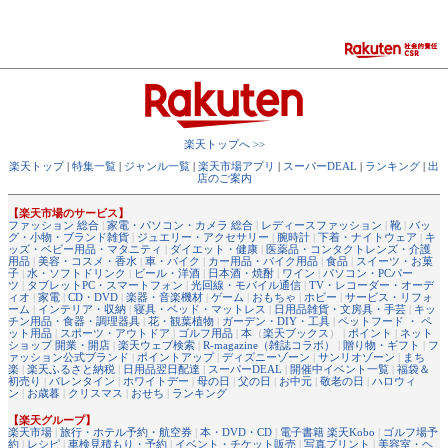
楽天トップへ >>
楽天トップ
|
特集一覧
|
ジャンル一覧
|
楽天市場アプリ
|
スーパーDEAL
|
ランキング
|
出
店のご案内
【楽天市場のサービス】
ファッション 総合
|
家電・パソコン・カメラ 総合
|
レディースファッション
|
靴
|
バッ
グ・小物・ブランド雑貨
|
ジュエリー・アクセサリー
|
腕時計
|
下着・ナイトウェア
|
キ
ッズ・ベビー用品・マタニティ
|
ダイエット・健康
|
医薬品・コンタクトレンズ・介護
用品
|
美容・コスメ・香水
|
車・バイク
|
カー用品・バイク用品
|
食品
|
スイーツ・お菓
子
|
水・ソフトドリンク
|
ビール・洋酒
|
日本酒・焼酎
|
ワイン
|
パソコン・PCパー
ツ
|
タブレットPC・スマートフォン
|
光回線・モバイル通信
|
TV・レコーダー・オーデ
ィオ
|
家電
|
CD・DVD
|
楽器・音楽機材
|
ゲーム
|
おもちゃ
|
ホビー
|
サービス・リフォ
ーム
|
インテリア・収納
|
寝具・ベッド・マットレス
|
日用品雑貨・文房具・手芸
|
キッ
チン用品・食器・調理器具
|
花・観葉植物
|
ガーデン・DIY・工具
|
ペットフード ・ ペ
ット用品
|
スポーツ・アウトドア
|
ゴルフ用品
|
本
（
楽天ブックス
） |
ポイント
|
ネット
ショップ 開業・開店
|
楽天ウェブ検索
|
R-magazine（雑誌コラボ）
|
贈り物・ギフト
|
フ
ァッション公式ブランド
|
ポイントアップ
|
ディズニーゾーン
|
サンリオゾーン
|
まち
楽
|
楽天ふるさと納税
|
日用品翌日配達
|
スーパーDEAL
|
開催中イベント一覧
|
福袋＆
初売り
|
バレンタイン
|
ホワイトデー
|
母の日
|
父の日
|
お中元
|
敬老の日
|
ハロウィ
ン
|
お歳暮
|
クリスマス
|
おせち
|
ランキング
【楽天グループ】
楽天市場
|
旅行・ホテル予約・航空券
|
本・DVD・CD
|
電子書籍 楽天Kobo
|
ゴルフ場予
約
|
レシピ
|
車検見積もり・予約
|
イベント・チケット販売
|
写真プリント
|
美容室・ヘ