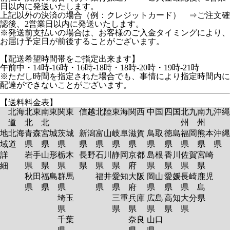
日以内に発送いたします。
上記以外の決済の場合（例：クレジットカード） ⇒ご注文確
認後、2営業日以内に発送いたします。
※発送前支払いの場合は、お客様のご入金タイミングにより、
お届け予定日が前後することがございます。
【配送希望時間帯をご指定出来ます】
午前中・14時-16時・16時-18時・18時-20時・19時-21時
※ただし時間を指定された場合でも、事情により指定時間内に
配達ができないことがございます。
【送料料金表】
北海
北東
南東
関東
信越
北陸
東海
関西
中国
四国
北九
南九
沖縄
道
北
北
州
州
地
北海
青森
宮城
茨城
新潟
富山
岐阜
滋賀
鳥取
徳島
福岡
熊本
沖縄
域
道
県
県
県
県
県
県
県
県
県
県
県
県
詳
岩手
山形
栃木
長野
石川
静岡
京都
島根
香川
佐賀
宮崎
細
県
県
県
県
県
県
府
県
県
県
県
秋田
福島
群馬
福井
愛知
大阪
岡山
愛媛
長崎
鹿児
県
県
県
県
県
府
県
県
県
島
埼玉
三重
兵庫
広島
高知
大分
県
県
県
県
県
県
県
千葉
奈良
山口