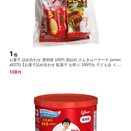
1
位
お菓子 詰め合わせ 透明袋 100円 袋詰め さんきゅーマーチ (omtm
a9375)【お菓子詰め合わせ 駄菓子 お祭り 100円台 子ども会 イベ
ント 問屋 販促 縁日 子供会 こども会 個包装 業務用 大量 バラま
108
円
き スナック 旅行 まとめ買い 詰合せ 景品 ばらまき お菓子セッ
ト】