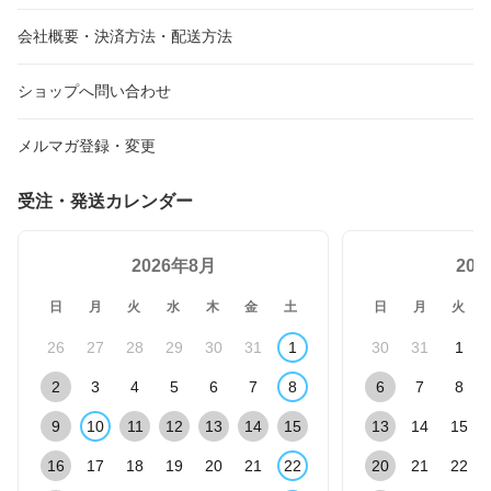
会社概要・決済方法・配送方法
ショップへ問い合わせ
メルマガ登録・変更
受注・発送カレンダー
2026年8月
20
日
月
火
水
木
金
土
日
月
火
26
27
28
29
30
31
1
30
31
1
2
3
4
5
6
7
8
6
7
8
9
10
11
12
13
14
15
13
14
15
16
17
18
19
20
21
22
20
21
22