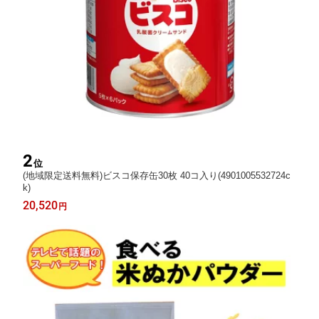
2
位
(地域限定送料無料)ビスコ保存缶30枚 40コ入り(4901005532724c
k)
20,520
円