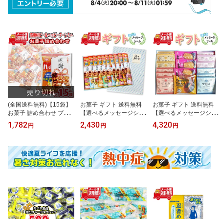
(全国送料無料)【15袋】
お菓子 ギフト 送料無料
お菓子 ギフト 送料無料
お菓子 詰め合わせ プチ
【選べるメッセージシー
【選べるメッセージシー
袋ギフト 感謝柿ピーとハ
ル】ハッピースマイル！
ル】パティスリーがえら
1,782
2,430
4,320
円
円
円
ッピーターンミニ 袋詰め
感謝ギフトセット (3種・
んだ美味しい紅茶と洋菓
さんきゅーマーチ (omtm
計30コ) メール便 (omtm
子の詰め合わせ ギフトセ
b9214)【送料無料 詰め
b9322g)【お菓子 詰め合
ット メール便(6種・計16
合わせ おやつ 小袋 個包
わせ ギフト 感謝 お菓子
コ)(omtmb9374g)【お菓
装 小袋 お試し】
個包装 お礼 お返し 挨拶
子詰め合わせ ギフト 感
退職 お菓子 プチギフ
謝 お菓子 個包装 お礼 お
ト】
返し 挨拶 お中元 お歳暮
贈り物 プチギフト プレ
ゼント】