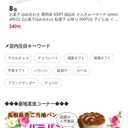
8
位
お菓子 詰め合わせ 透明袋 500円 袋詰め さんきゅーマーチ (omtm
a9512)【お菓子詰め合わせ 駄菓子 お祭り 500円台 子ども会 イベ
ント 問屋 販促 縁日 子供会 こども会 個包装 業務用 大量 バラま
540
円
き スナック 旅行 まとめ買い 詰合せ 景品 ばらまき お菓子セッ
ト】
📌店内注目キーワード
チロルチョコ
チョコレート
感謝ギフト
退職ギフト
卒業ギフト
バラパン
駄菓子
カール
ブラックサンダー
チョコビ
◆◆◆産地直送コーナー◆◆◆