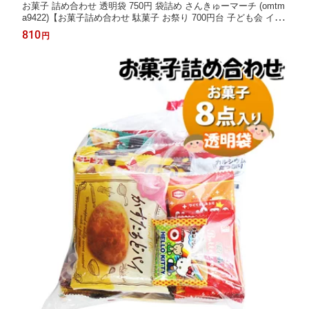
お菓子 詰め合わせ 透明袋 750円 袋詰め さんきゅーマーチ (omtm
a9422)【お菓子詰め合わせ 駄菓子 お祭り 700円台 子ども会 イベ
ント 問屋 販促 縁日 子供会 こども会 個包装 業務用 大量 バラま
810
円
き スナック 旅行 まとめ買い 詰合せ 景品 ばらまき お菓子セッ
ト】