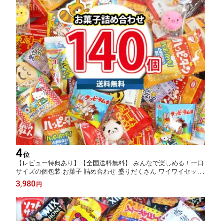
4
位
【レビュー特典あり】【全国送料無料】 みんなで楽しめる！一口
サイズの個包装 お菓子 詰め合わせ 盛りだくさん ワイワイセット
(140コ)(omtma8716k)【お菓子 詰め合わせ 駄菓子 詰め合わせ 個
3,980
円
包装 お菓子 販促品 お祭り 景品 お菓子 詰め合わせ 業務用 大量