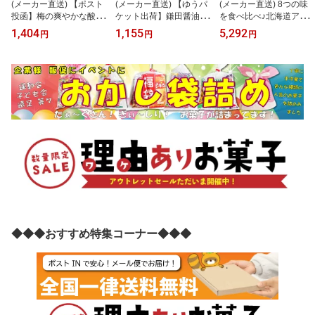
(メーカー直送) 【ポスト
(メーカー直送) 【ゆうパ
(メーカー直送) 8つの味
投函】梅の爽やかな酸味
ケット出荷】鎌田醤油特
を食べ比べ♪北海道アイ
が食欲をそそる冷やし中
製ダシ醤油6袋付き!!讃岐
ス 8個セット≪冷凍≫ (s
1,404
1,155
5,292
円
円
円
華☆うめねぇちゃん5食
うどん6食分600g（300g
m00011281kk) 乳蔵 アイ
セット (snc00010195yp)
×2袋） (snc00010014y
スクリーム 北海道 スイ
p)
ーツ 産直 グルメ デザー
ト
◆◆◆おすすめ特集コーナー◆◆◆