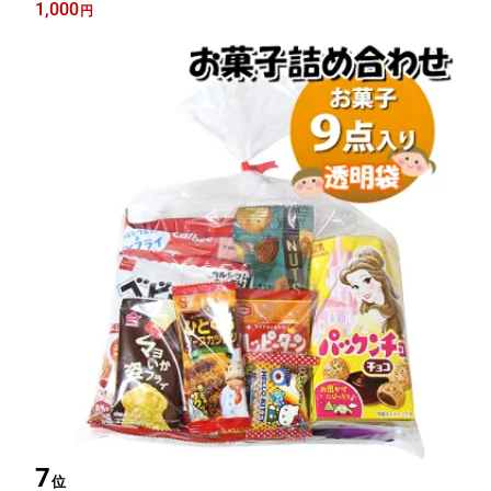
ども こども 子供 お菓子 おやつ 祭り 縁日 子供会 パーティー 景
1,000
円
品 プレゼント
7
位