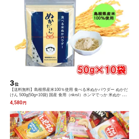
3
位
【送料無料】島根県産米100％使用 食べる米ぬかパウダー ぬかだ
けん 500g(50g×10袋) 国産 食用（nkrsl）ホンマでっか 米ぬか 食
べる 食物繊維 粉末 米糠 こめぬか 玄米 腸活 便秘解消 ダイエット
4,580
円
お通じ 健康 美容 無添加 国産 保存料・着色料不使用