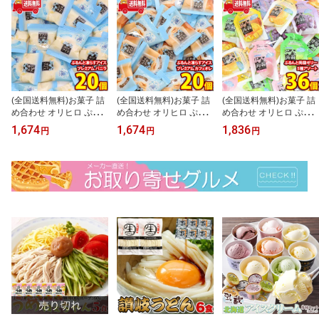
(全国送料無料)お菓子 詰
(全国送料無料)お菓子 詰
(全国送料無料)お菓子 詰
め合わせ オリヒロ ぷる
め合わせ オリヒロ ぷる
め合わせ オリヒロ ぷる
んと凍らすアイス プレミ
んと凍らすアイス プレミ
んと蒟蒻ゼリー5種アソ
1,674
1,674
1,836
円
円
円
アム バニラ【20コ】メ
アム カフェオレ【20
ート（シャインマスカッ
ール便 (4571157250786
コ】メール便 (45711572
ト・オレンジ・白桃・マ
px20m)【送料無料 詰め
50779px20m)【送料無料
ンゴー・グレープ）【36
合わせ おやつ 小袋 個包
詰め合わせ おやつ 小袋
コ】メール便 (omtmb99
装 お試し】
個包装 お試し】
06)【送料無料 詰め合わ
せ おやつ 小袋 個包装 お
試し】