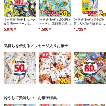
【全国送料無料】カバヤ
(全国送料無料) 1500円ぽ
(全国送料無料) 熱中症対
食品 塩分チャージタブレ
っきり！【期間限定増量
策に UHA味覚糖 忍者め
ッツ 500粒 大容量 2種ア
中！】坂製菓 塩分チャー
しアイススラリー すっき
5,970
1,500
1,728
円
円
円
ソート（塩レモン・スポ
ジゼリー（塩サイダー）
り柑橘味 176g（22g×8
ーツドリンク味）塩分補
9g 50コ入り メール便 (4
個） 2コ入り メール便 (4
給 熱中症対策 タブレッ
977381001130m)【ゼリ
902750606791x2m)【送
ト 個包装 大容量 まとめ
ー 個包装 塩分補給 ゼリ
料無料 業務用 夏 熱中症
気持ちを伝えるメッセージ入りお菓子
買い 業務用 スポーツ 部
ー 熱中症対策 お菓子 個
景品 イベント 猛暑日 酷
活 屋外作業 工事 現場 イ
包装 大量】
暑日】
ベント（omtma9495rs
l）
冷やして美味しい！お菓子特集