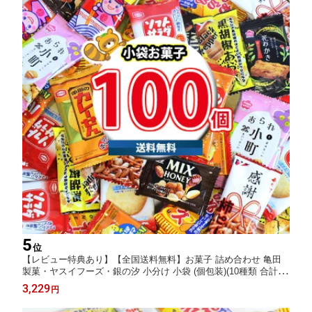
5
位
【レビュー特典あり】【全国送料無料】お菓子 詰め合わせ 亀田
製菓・ヤスイフーズ・銀の汐 小分け 小袋 (個包装)(10種類 合計10
0個詰め合わせ) (omtmf0301rsl) 個包装 お菓子 大量 菓子まき 結婚
3,229
円
式 お菓子 詰め合わせ 駄菓子 業務用 販促品 イベント 景品 ばらま
き 縁日