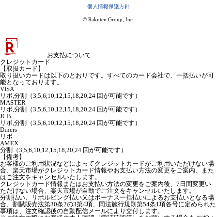
個人情報保護方針
© Rakuten Group, Inc.
お支払について
クレジットカード
【取扱カード】
取り扱いカードは以下のとおりです。すべてのカード会社で、一括払いが可
能となっております。
VISA
リボ,分割（3,5,6,10,12,15,18,20,24 回が可能です）
MASTER
リボ,分割（3,5,6,10,12,15,18,20,24 回が可能です）
JCB
リボ,分割（3,5,6,10,12,15,18,20,24 回が可能です）
Diners
リボ
AMEX
分割（3,5,6,10,12,15,18,20,24 回が可能です）
【備考】
お客様のご利用状況などによってクレジットカードがご利用いただけない場
合、楽天市場がクレジットカード情報やお支払い方法の変更をご案内、また
はご注文をキャンセルいたします。
クレジットカード情報またはお支払い方法の変更をご案内後、7日間変更い
ただけない場合、楽天市場が自動でご注文をキャンセルいたします。
分割払い、リボルビング払い又はボーナス一括払いによるお支払いとなる場
合、割賦販売法第30条2の3第4項、同法施行規則第54条1項各号に定められた
事項は、注文確認後の自動配信メールにより交付します。