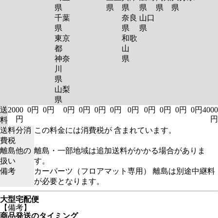
県
県
県
県
県
県
千葉
奈良
山口
県
県
県
東京
和歌
都
山
神奈
県
川
県
山梨
県
送
2000
0円
0円
0円
0円
0円
0円
0円
0円
0円
0円
0円
4000
円
円
料
送料分消
この料金には消費税が 含まれています。
費税
離島他の
離島・一部地域は追加送料がかかる場合がありま
扱い
す。
備考
カーパーツ（フロアマット専用） 離島は別途中継料
が必要となります。
大型宅配便
【備考】
商品発送のタイミング