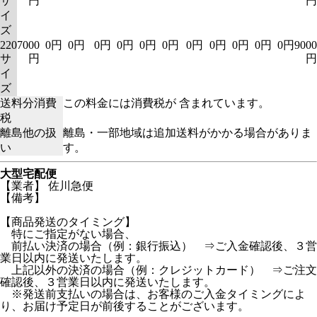
サ
円
円
イ
ズ
220
7000
0円
0円
0円
0円
0円
0円
0円
0円
0円
0円
0円
9000
サ
円
円
イ
ズ
送料分消費
この料金には消費税が 含まれています。
税
離島他の扱
離島・一部地域は追加送料がかかる場合がありま
い
す。
大型宅配便
【業者】 佐川急便
【備考】
【商品発送のタイミング】
特にご指定がない場合、
前払い決済の場合（例：銀行振込） ⇒ご入金確認後、３営
業日以内に発送いたします。
上記以外の決済の場合（例：クレジットカード） ⇒ご注文
確認後、３営業日以内に発送いたします。
※発送前支払いの場合は、お客様のご入金タイミングによ
り、お届け予定日が前後することがございます。