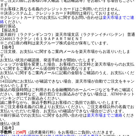
※ご注文の際にお客様の本人確認（電話確認等）をお願いする場合もござい
ます。
※お客様と異なる名義のクレジットカードはご利用いただけません。
※決済システム上、クレジットカード利用控は発行しておりません。
※クレジットカードでのお支払いに関するお問い合わせは
楽天市場までご連
絡
ください。
銀行振込
【振込先】
楽天銀行（ラクテンギンコウ）楽天市場支店（ラクテンイチバシテン） 普通
2246913 ラクテン（６１９ＡＰＡＲＴＭＥＮＴ
※この口座の権利は楽天グループ株式会社が保有しています。
【備考】
ご注文後、お支払いに関するご案内メールを楽天市場からお送りいたしま
す。
お支払い状況の確認後、発送手続きが開始いたします。
ショップが金額を変更した場合、お客様のご注文時と楽天市場からのお支払
いに関するご案内メール送信時で金額が異なります。
お支払いに関するご案内メールに記載の金額をご確認のうえ、お支払いくだ
さい。
14日以内にお支払いが確認できない場合、楽天市場が自動でご注文をキャン
セルいたします。
振込の取扱時間はご利用される金融機関のホームページなどを予めご確認く
ださい。連休時など、銀行窓口でお振込みができない場合は、ATMやネット
バンキングにてお振込みください。
誠に勝手ながら、振込手数料はお客様のご負担でお願いいたします。
※ご注文者様名義の口座よりお支払いください。ご注文者様以外の名義でお
支払いいただいた場合、お支払いの確認ができない場合がございます。
※銀行振込でのお支払いに関するお問い合わせは
楽天市場までご連絡
くださ
い。
後払い決済
【備考】
手数料：
250円
（請求書発行料）をお客様にご負担いただきます。