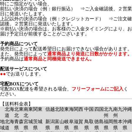
特にご指定がない場合、
前払い決済の場合（例：銀行振込） ⇒ご入金確認後、２営業
日に発送いたします。
上記以外の決済の場合（例：クレジットカード） ⇒ご注文確
認後、２営業日に発送いたします。
※前払い決済の場合は、お客様のご入金タイミングにより、お
届け予定日が前後することがございます。
予約商品について
発売日によって配送希望日にお届けできない場合があります。
また、発売日によって
通常商品より発送に日数がかかります。
予約商品は
通常商品と同梱発送できません。
配送サービスについて
●●
でお送りします。
宅配BOXについて
宅配BOX配達を希望される場合、
フリーフォームにご記入
く
ださい。
【送料料金表】
北海
北東
南東
関東
信越
北陸
東海
関西
中国
四国
北九
南九
沖縄
道
北
北
州
州
地
北海
青森
宮城
茨城
新潟
富山
岐阜
滋賀
鳥取
徳島
福岡
熊本
沖縄
域
道
県
県
県
県
県
県
県
県
県
県
県
県