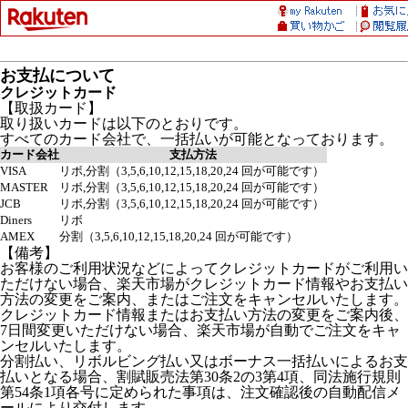
お支払について
クレジットカード
【取扱カード】
取り扱いカードは以下のとおりです。
すべてのカード会社で、一括払いが可能となっております。
カード会社
支払方法
VISA
リボ,分割（3,5,6,10,12,15,18,20,24 回が可能です）
MASTER
リボ,分割（3,5,6,10,12,15,18,20,24 回が可能です）
JCB
リボ,分割（3,5,6,10,12,15,18,20,24 回が可能です）
Diners
リボ
AMEX
分割（3,5,6,10,12,15,18,20,24 回が可能です）
【備考】
お客様のご利用状況などによってクレジットカードがご利用い
ただけない場合、楽天市場がクレジットカード情報やお支払い
方法の変更をご案内、またはご注文をキャンセルいたします。
クレジットカード情報またはお支払い方法の変更をご案内後、
7日間変更いただけない場合、楽天市場が自動でご注文をキャ
ンセルいたします。
分割払い、リボルビング払い又はボーナス一括払いによるお支
払いとなる場合、割賦販売法第30条2の3第4項、同法施行規則
第54条1項各号に定められた事項は、注文確認後の自動配信メ
ールにより交付します。