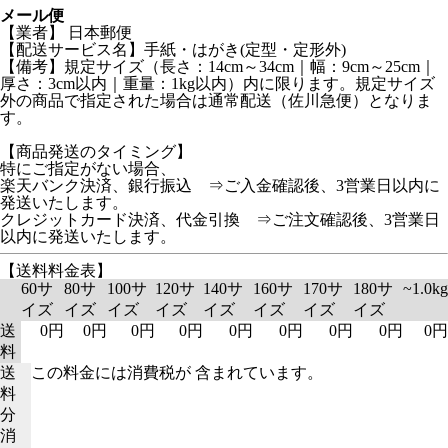
メール便
【業者】 日本郵便
【配送サービス名】手紙・はがき(定型・定形外)
【備考】規定サイズ（長さ：14cm～34cm｜幅：9cm～25cm｜
厚さ：3cm以内｜重量：1kg以内）内に限ります。規定サイズ
外の商品で指定された場合は通常配送（佐川急便）となりま
す。
【商品発送のタイミング】
特にご指定がない場合、
楽天バンク決済、銀行振込 ⇒ご入金確認後、3営業日以内に
発送いたします。
クレジットカード決済、代金引換 ⇒ご注文確認後、3営業日
以内に発送いたします。
【送料料金表】
60サ
80サ
100サ
120サ
140サ
160サ
170サ
180サ
~1.0kg
イズ
イズ
イズ
イズ
イズ
イズ
イズ
イズ
送
0円
0円
0円
0円
0円
0円
0円
0円
0円
料
送
この料金には消費税が 含まれています。
料
分
消