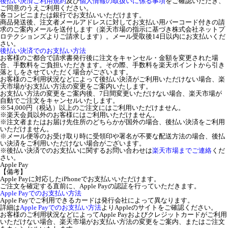
後払い決済ご利用規約
及び
個人情報の取扱いに係る事項
をご確認いただき、
ご同意のうえご利用ください。
各コンビニまたは銀行でお支払いいただけます。
商品発送後、注文者メールアドレスに対してお支払い用バーコード付きの請
求のご案内メールを送付します（楽天市場の指示に基づき株式会社ネットプ
ロテクションズよりご請求します）。メール受取後14日以内にお支払いくだ
さい。
後払い決済でのお支払い方法
お客様のご都合で請求書発行後に注文をキャンセル・金額を変更された場
合、手数料をご負担いただきます。その際、手数料を楽天ポイントから引き
落としをさせていただく場合がございます。
お客様のご利用状況などによって後払い決済がご利用いただけない場合、楽
天市場がお支払い方法の変更をご案内いたします。
お支払い方法の変更をご案内後、7日間変更いただけない場合、楽天市場が
自動でご注文をキャンセルいたします。
※54,000円（税込）以上のご注文にはご利用いただけません。
※楽天会員以外のお客様にはご利用いただけません。
※注文者またはお届け先住所のどちらかが国外の場合、後払い決済をご利用
いただけません。
※メール便等のお受け取り時に受領印や署名が不要な配送方法の場合、後払
い決済をご利用いただけない場合がございます。
※後払い決済でのお支払いに関するお問い合わせは
楽天市場までご連絡
くだ
さい。
Apple Pay
【備考】
Apple Payに対応したiPhoneでお支払いいただけます。
ご注文を確定する直前に、Apple Payの認証を行っていただきます。
Apple Payでのお支払い方法
Apple Payでご利用できるカードは発行会社によって異なります。
詳細は
Apple Payでのお支払い方法
よりAppleのサイトをご確認ください。
お客様のご利用状況などによってApple Payおよびクレジットカードがご利用
いただけない場合、楽天市場がお支払い方法の変更をご案内、またはご注文