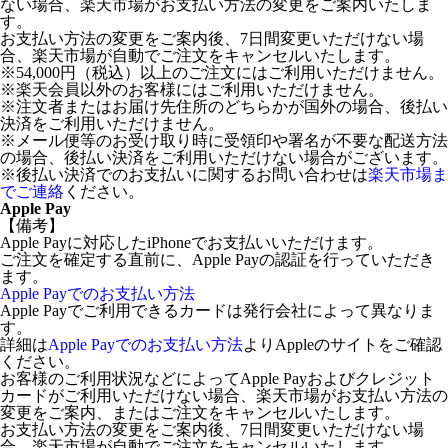
ない場合、楽天市場がお支払い方法の変更をご案内いたしま
す。
お支払い方法の変更をご案内後、7日間変更いただけない場
合、楽天市場が自動でご注文をキャンセルいたします。
※54,000円（税込）以上のご注文にはご利用いただけません。
※楽天会員以外のお客様にはご利用いただけません。
※注文者またはお届け先住所のどちらかが国外の場合、後払い
決済をご利用いただけません。
※メール便等のお受け取り時に受領印や署名が不要な配送方法
の場合、後払い決済をご利用いただけない場合がございます。
※後払い決済でのお支払いに関するお問い合わせは
楽天市場ま
でご連絡
ください。
Apple Pay
【備考】
Apple Payに対応したiPhoneでお支払いいただけます。
ご注文を確定する直前に、Apple Payの認証を行っていただき
ます。
Apple Payでのお支払い方法
Apple Payでご利用できるカードは発行会社によって異なりま
す。
詳細は
Apple Payでのお支払い方法
よりAppleのサイトをご確認
ください。
お客様のご利用状況などによってApple Payおよびクレジット
カードがご利用いただけない場合、楽天市場がお支払い方法の
変更をご案内、またはご注文をキャンセルいたします。
お支払い方法の変更をご案内後、7日間変更いただけない場
合、楽天市場が自動でご注文をキャンセルいたします。