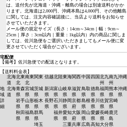
は、送付先が北海道・沖縄・離島の場合は別途送料がかか
ります。北海道は2,000円、沖縄本島は4,000円、その他離島
に関しては、注文内容確認後に、当店より送料をお知らせ
させていただきます。
メール便の規定サイズ（長さ：14cm～34cm｜幅：9cm～
25cm｜厚さ：3cm以内｜重量：1kg以内）内の商品に関しま
しては、佐川急便をご選択いただきましてもメール便に変
更させていただく場合がございます。
宅配便
【備考】佐川急便での配送となります。
【送料料金表】
北海
北東
南東
関東
信越
北陸
東海
関西
中国
四国
北九
南九
沖縄
道
北
北
州
州
地
北海
青森
宮城
茨城
新潟
富山
岐阜
滋賀
鳥取
徳島
福岡
熊本
沖縄
域
道
県
県
県
県
県
県
県
県
県
県
県
県
詳
岩手
山形
栃木
長野
石川
静岡
京都
島根
香川
佐賀
宮崎
細
県
県
県
県
県
県
府
県
県
県
県
秋田
福島
群馬
福井
愛知
大阪
岡山
愛媛
長崎
鹿児
県
県
県
県
県
府
県
県
県
島
埼玉
三重
兵庫
広島
高知
大分
県