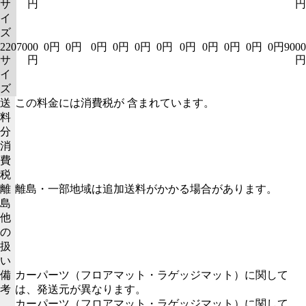
サ
円
円
イ
ズ
220
7000
0円
0円
0円
0円
0円
0円
0円
0円
0円
0円
0円
9000
サ
円
円
イ
ズ
送
この料金には消費税が 含まれています。
料
分
消
費
税
離
離島・一部地域は追加送料がかかる場合があります。
島
他
の
扱
い
備
カーパーツ（フロアマット・ラゲッジマット）に関して
考
は、発送元が異なります。
カーパーツ（フロアマット・ラゲッジマット）に関して