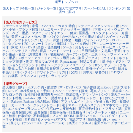
楽天トップへ >>
楽天トップ
|
特集一覧
|
ジャンル一覧
|
楽天市場アプリ
|
スーパーDEAL
|
ランキング
|
出
店のご案内
【楽天市場のサービス】
ファッション 総合
|
家電・パソコン・カメラ 総合
|
レディースファッション
|
靴
|
バッ
グ・小物・ブランド雑貨
|
ジュエリー・アクセサリー
|
腕時計
|
下着・ナイトウェア
|
キ
ッズ・ベビー用品・マタニティ
|
ダイエット・健康
|
医薬品・コンタクトレンズ・介護
用品
|
美容・コスメ・香水
|
車・バイク
|
カー用品・バイク用品
|
食品
|
スイーツ・お菓
子
|
水・ソフトドリンク
|
ビール・洋酒
|
日本酒・焼酎
|
ワイン
|
パソコン・PCパー
ツ
|
タブレットPC・スマートフォン
|
光回線・モバイル通信
|
TV・レコーダー・オーデ
ィオ
|
家電
|
CD・DVD
|
楽器・音楽機材
|
ゲーム
|
おもちゃ
|
ホビー
|
サービス・リフォ
ーム
|
インテリア・収納
|
寝具・ベッド・マットレス
|
日用品雑貨・文房具・手芸
|
キッ
チン用品・食器・調理器具
|
花・観葉植物
|
ガーデン・DIY・工具
|
ペットフード ・ ペ
ット用品
|
スポーツ・アウトドア
|
ゴルフ用品
|
本
（
楽天ブックス
） |
ポイント
|
ネット
ショップ 開業・開店
|
楽天ウェブ検索
|
R-magazine（雑誌コラボ）
|
贈り物・ギフト
|
フ
ァッション公式ブランド
|
ポイントアップ
|
ディズニーゾーン
|
サンリオゾーン
|
まち
楽
|
楽天ふるさと納税
|
日用品翌日配達
|
スーパーDEAL
|
開催中イベント一覧
|
福袋＆
初売り
|
バレンタイン
|
ホワイトデー
|
母の日
|
父の日
|
お中元
|
敬老の日
|
ハロウィ
ン
|
お歳暮
|
クリスマス
|
おせち
|
ランキング
【楽天グループ】
楽天市場
|
旅行・ホテル予約・航空券
|
本・DVD・CD
|
電子書籍 楽天Kobo
|
ゴルフ場予
約
|
レシピ
|
車検見積もり・予約
|
イベント・チケット販売
|
写真プリント
|
美容室・ヘ
アサロン予約
|
女性向け健康管理サービス
|
物流委託・アウトソーシング
|
楽天スーパー
ポイント特集
|
Rebates（ポイント提携サイト）
|
楽天ポイントカード
|
おでかけでポイ
ント
|
Rakuten Fashion
|
地方競馬
|
競輪
|
アフィリエイト
|
ネット証券（株・FX・投資信
託）
|
カードローン
|
クレジットカード
|
電子マネー
|
決済システム
|
スマホでカード決
済
|
エネルギープランニング
|
住宅ローン変動金利（固定特約付き）・フラット35
|
損害
保険・生命保険比較
|
生命保険
|
自動車保険一括見積もり
|
インターネット銀行
|
ニュー
ス・検索
|
仕事紹介
|
不動産情報
|
ブログ
|
ROOM
|
楽天モバイル
|
プロバイダ・インタ
ーネット接続
|
無料通話＆メッセージアプリ
|
電話アプリ
|
動画配信
|
占い
|
toto・
BIG
|
宝くじ（ナンバーズ4・ナンバーズ3）
|
楽天イーグルス
|
楽天グループ サービス一
覧