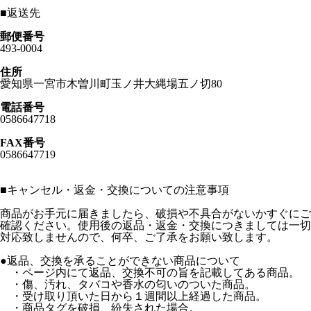
■
返送先
郵便番号
493-0004
住所
愛知県一宮市木曽川町玉ノ井大縄場五ノ切80
電話番号
0586647718
FAX番号
0586647719
■
キャンセル・返金・交換についての注意事項
商品がお手元に届きましたら、破損や不具合がないかすぐにご
確認ください。使用後の返品・返金・交換につきましては一切
対応致しませんので、何卒、ご了承をお願い致します。
●返品、交換を承ることができない商品について
・ページ内にて返品、交換不可の旨を記載してある商品。
・傷、汚れ、タバコや香水の匂いのついた商品。
・受け取り頂いた日から１週間以上経過した商品。
・商品タグを破損、紛失された場合。