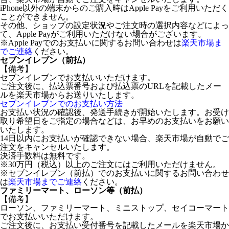
iPhone以外の端末からのご購入時はApple Payをご利用いただく
ことができません。
その他、ショップの設定状況やご注文時の選択内容などによっ
て、Apple Payがご利用いただけない場合がございます。
※Apple Payでのお支払いに関するお問い合わせは
楽天市場ま
でご連絡
ください。
セブンイレブン（前払）
【備考】
セブンイレブンでお支払いいただけます。
ご注文後に、払込票番号および払込票のURLを記載したメー
ルを楽天市場からお送りいたします。
セブンイレブンでのお支払い方法
お支払い状況の確認後、発送手続きが開始いたします。お受け
取り希望日をご指定の場合などは、お早めのお支払いをお願い
いたします。
14日以内にお支払いが確認できない場合、楽天市場が自動でご
注文をキャンセルいたします。
決済手数料は無料です。
※30万円（税込）以上のご注文にはご利用いただけません。
※セブンイレブン（前払）でのお支払いに関するお問い合わせ
は
楽天市場までご連絡
ください。
ファミリーマート、ローソン等（前払）
【備考】
ローソン、ファミリーマート、ミニストップ、セイコーマート
でお支払いいただけます。
ご注文後に、お支払い受付番号を記載したメールを楽天市場か