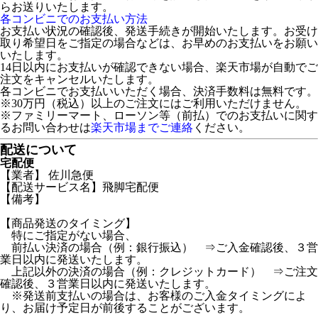
らお送りいたします。
各コンビニでのお支払い方法
お支払い状況の確認後、発送手続きが開始いたします。お受け
取り希望日をご指定の場合などは、お早めのお支払いをお願い
いたします。
14日以内にお支払いが確認できない場合、楽天市場が自動でご
注文をキャンセルいたします。
各コンビニでお支払いいただく場合、決済手数料は無料です。
※30万円（税込）以上のご注文にはご利用いただけません。
※ファミリーマート、ローソン等（前払）でのお支払いに関す
るお問い合わせは
楽天市場までご連絡
ください。
配送について
宅配便
【業者】 佐川急便
【配送サービス名】飛脚宅配便
【備考】
【商品発送のタイミング】
特にご指定がない場合、
前払い決済の場合（例：銀行振込） ⇒ご入金確認後、３営
業日以内に発送いたします。
上記以外の決済の場合（例：クレジットカード） ⇒ご注文
確認後、３営業日以内に発送いたします。
※発送前支払いの場合は、お客様のご入金タイミングによ
り、お届け予定日が前後することがございます。