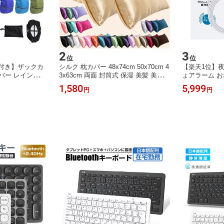
2
3
位
位
付き】ザックカ
シルク 枕カバー 48x74cm 50x70cm 4
【楽天1位】夜
バー レインカバ
3x63cm 両面 封筒式 保湿 美髪 美容
ょアラーム お
セルカバー バッ
絹 洗える ピローケース まくらカバー
治療や改善に
1,580
5,999
円
円
Lサイズ 撥水 反
シルク カバー 寝具 ピローカバー 子
ニター 夜尿症
自転車 雨よけ 雨
供にも安心 静電気防止 抗菌防臭 艶
育児 赤ちゃん
トドア 軽量 20
高級 春用 夏用 安眠 おしゃれ おすす
ピーアラーム
 送料無料
め 母の日 父の日 敬老 ギフト 送料無
料