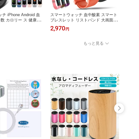
iPhone Android 血
スマートウォッチ 血中酸素 スマート
スマー
歩数 カロリー ス 健康管
ブレスレット リストバンド 大画面 活
ブレス
スレット リストバンド
動量計 歩数計 心拍 IPX68防水 睡眠検
動量計
2,970
2,98
円
 IP67防水 睡眠検測
測 座りがち注意 飲水通知 SMS通知
測 座
機時間 メンズ レディー
彼氏 彼女 プレゼント 誕生日 父 母 敬
彼氏 
父 母 誕生日 ギフト C60
老 レディース メンズ S5 技適認証 送
老 レ
もっと見る
料無料
料無料