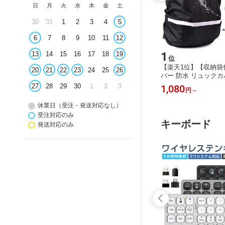
日
月
火
水
木
金
土
30
31
1
2
3
4
5
6
7
8
9
10
11
12
15
1
13
14
15
16
17
18
19
位
位
A16 第1
マグネット式 自撮り棒 三脚付き Mag
【楽天1位】【収納袋
20
21
22
23
24
25
26
着式 タ
safe対応 スマホ三脚 セルカ棒 最高13
バー 防水 リュックカ
 10.9
0cm 7段階伸縮 360度回転 リモコン
ー 十字ベルト ランド
27
28
29
30
1
2
3
2,980
1,080
円
円
～
ックキーボ
スマホクリップ付属 自撮棒 折り畳み
クパックカバー S M 
 キーボ
式 三脚スタンド デジカメ 三脚 軽量
射材 通勤 通学 登山 
休業日（受注・発送対応なし）
C充電式
コンパクト iPhone Android カメラ対
具 梅雨対策 防災 アウ
受注対応のみ
n 送料無
応 1/4インチネジ 撮影録画 旅行 運動
L 30L 35L 40L 55L
キーボード
発送対応のみ
会 送料無料