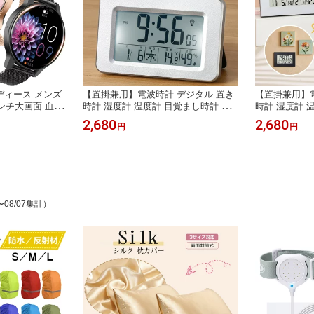
ディース メンズ
【置掛兼用】電波時計 デジタル 置き
【置掛兼用】電
27インチ大画面 血中
時計 湿度計 温度計 目覚まし時計 お
時計 湿度計 
リー スマートブ
しゃれ 壁掛け スタンド付き LCD表示
しゃれ 壁掛け
2,680
2,680
円
円
腕時計 着信通知
クロック 置時計 大音量 カレンダー
置時計 大音量
 生理周期 音楽再生
曜日 アラーム バックライト スヌーズ
ーム スヌーズ 
バッテリー 飲水
リビング 卓上 小型 文字大きい 日本
上 小型 文字
d ギフト 新QS80
語説明書 子供 女の子 男の子 贈り物
供 女の子 男
送料無料
〜08/07集計）