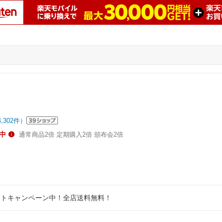
4,302
件）
中
通常商品2倍 定期購入2倍 頒布会2倍
ントキャンペーン中！全店送料無料！