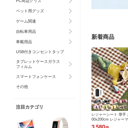
PC周辺グッズ
ペット用グッズ
ゲーム関連
自転車用品
新着商品
車載用品
USB付きコンセントタップ
タブレットケースガラス
フィルム
スマートフォンケース
その他
注目カテゴリ
レジャーシート 厚手 
00x200cm レジャー
8人 ピクニックシート
3,580
円