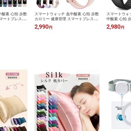
酸素 心拍 歩数
スマートウォッチ 血中酸素 心拍 歩数
スマートウォッチ 
スマートブレスレ
カロリー 健康管理 スマートブレスレ
中酸素 心拍 
時計 着信通知 I
ット iPhone Android リストバンド 腕
理 マートブレ
2,990
2,980
円
円
生理期 長い待機時
時計 着信通知 IP67防水 睡眠検測 生
腕時計 着信通知
d メンズ レディース
理期 長い待機時間 メンズ レディース
生理期 長い待
 ギフト C60 送
彼氏 彼女 父 母 誕生日 ギフト C60 送
ス 彼氏 彼女 
料無料
送料無料