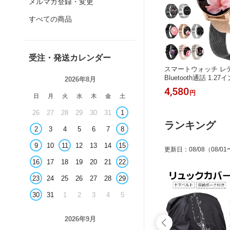
メルマガ登録・変更
すべての商品
受注・発送カレンダー
スマートウォッチ レ
Bluetooth通話 1.
2026年8月
酸素 心拍 歩数 カロ
4,580
円
レスレット 健康管理 
日
月
火
水
木
金
土
IP68防水 睡眠 Siri
26
27
28
29
30
31
1
リストバンド 大容量
通知 iPhone Androi
ランキング
2
3
4
5
6
7
8
送料無料
9
10
11
12
13
14
15
更新日
：
08/08
（08/01
16
17
18
19
20
21
22
23
24
25
26
27
28
29
30
31
1
2
3
4
5
2026年9月