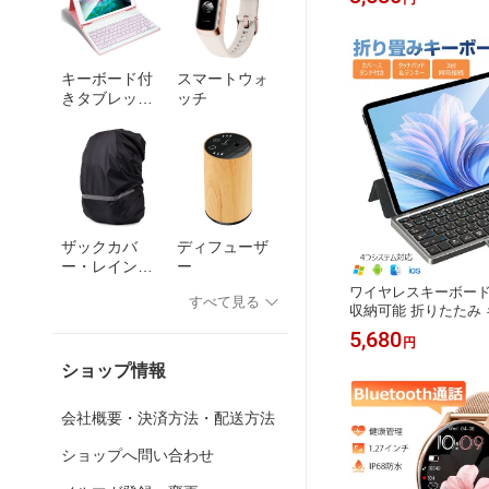
納袋付き ピクニックマ
テントシート キャン
ドアマット グランドシ
パクト お花見 運動会
キーボード付
スマートウォ
送料無料
きタブレット
ッチ
ケース
ザックカバ
ディフューザ
ー・レインカ
ー
バー
ワイヤレスキーボード
すべて見る
収納可能 折りたたみ 
日本語配列 キーボード Bl
5,680
円
バースタンド付き テ
同時接続 Windows Andr
ショップ情報
ype-C充電式 パソコン i
マホ用 静音 持ち運び
会社概要・決済方法・配送方法
Ewin 送料無料
ショップへ問い合わせ