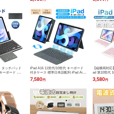
ット 子供 遠足
スマホクリップ付属 自撮棒 折り畳み
ン スマホクリ
プマット アウト
式 三脚スタンド デジカメ 三脚 軽量
棒 三脚スタン
ート 防水 コン
コンパクト iPhone Android カメラ対
パクト スマホ
 公園 海 贈り物
応 1/4インチネジ 撮影録画 旅行 運動
ー 俯瞰撮影 iPh
会 送料無料
機種 送料無料
 タッチパッド
iPad A16 11世代/10世代 キーボード
【縦横両対応】iP
キーボード 標準
付きケース 標準日本語配列 iPad Air 1
ad 第10世代
uetooth カ
1インチ M3/M2 10.9インチ 第4/5世代
ケース 着脱式 36
7,580
3,580
円
円
ンキー搭載 3台
Pro 11インチ 第1/2/3/4世代 マグネッ
ンチ M4 M3
oid iOS Mac T
ト脱着式 横/縦置き bluetooth キーボ
ド iPad 10.2
Pad iPhoneス
ード カバー タッチパッド テンキー付
ード iPad 
簡単 軽量 薄型
き 2台同時接続可 薄型 軽量 Ewin 送
収納 磁気吸着 
料無料
送料無料