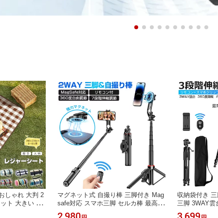
おしゃれ 大判 2
マグネット式 自撮り棒 三脚付き Mag
収納袋付き 三
マット 大きい 6人
safe対応 スマホ三脚 セルカ棒 最高13
三脚 3WAY
 折りたたみ 収
0cm 7段階伸縮 360度回転 リモコン
高170cm 3
2,980
3,699
円
円