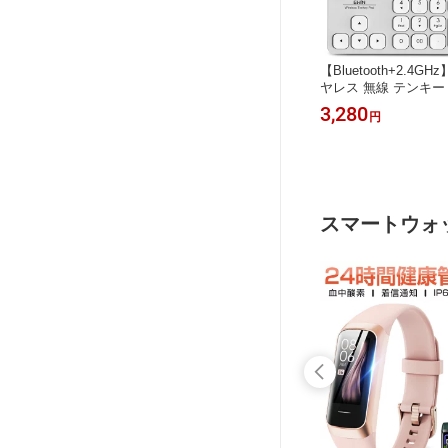
ワイヤレス
iPad Bluetooth キーボード 折りたた
【Bluetooth+2.4
代 第10
み iPad A16 第11世代 第10世代 第9世
ヤレス 無線 テンキー 
本語配列
代 スマホスタンド付き 日本語配列 静
字キーボード Blueto
3,990
3,280
円
円
クト ブ
音 軽量 小型 Type-C USB充電 iPhone
ド ワイヤレス テンキー
タブレット
iOS Android Windows対応 アイパッド
ck連動 2台同時接続 Win
indows
タブレット マルチペアリング 技適認
S 3つシステム対応 Ty
n 送料無
証取得 テレワーク 在宅勤務 Ewin 送
計 在宅勤務 軽量 薄
料無料
済 Ewin 送料無料
スマートウォ