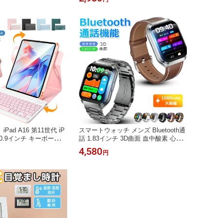
ップ 折り畳み式 自撮り
ーボード ケース 着脱式 iPad Pro 11
ド デジカメ 三脚 コン
インチ M5 M4 iPad 9.7インチ 10.5イ
スタンド スマホホルダ
ンチ Bluetooth キーボード 手帳型カ
one Android カメラ多
バー ワイヤレスキーボード 技適認証
Ewin 送料無料
ad A16 第11世代 iP
スマートウォッチ メンズ Bluetooth通
 10.9インチ キーボード
話 1.83インチ 3D曲面 血中酸素 心拍
0°回転 iPad Air 11イ
歩数 カロリー 健康管理 スマートブレ
4,580
円
 M2 ワイヤレスキーボー
スレット 着信通知 IP68防水 リストバ
インチ Bluetooth キーボ
ンド 腕時計 睡眠 1000mAh大容量バ
Pro キーボードカバー ペン
ッテリー Siri SOS機能 音楽再生 飲水
US配列 超長待機 Ewin
通知 iPhone Android ギフト QS26 送
料無料