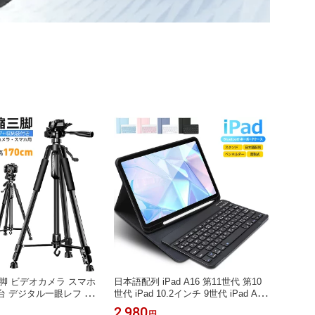
脚 ビデオカメラ スマホ
日本語配列 iPad A16 第11世代 第10
雲台 デジタル一眼レフ 最
世代 iPad 10.2インチ 9世代 iPad Air 1
段階伸縮 360度回転 リモコ
1インチ M4 M3 M2 Air 10.9インチ キ
2,980
円