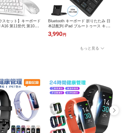
ウスセット】キーボード
Bluetooth キーボード 折りたたみ 日
キーボー
Pad A16 第11世代 第10世
本語配列 iPad ブルートゥース キーボ
キーボー
日本語配列 ワイヤレスキ
ード ワイヤレスキーボード iOS Andr
世代 
3,990
2,99
円
tooth マウス 小型 静音
oid Window Mac対応 iPhone スマホス
軽量 
コンパクト スマホ タブ
タンド付き 小型 Type-C USB充電 ア
ルート
ac/iOS/Android/Wi
イパッド タブレット マルチペアリン
パソコン 
もっと見る
大3台接続 Ewin 送料無
グ スマホスタンド付 軽量 薄型 在宅
対応 
勤務 送料無料
料