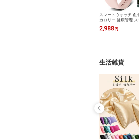
素 スマ
スマートウォッチ Bluetooth通話 1.85
スマートウォッチ 血中
ド 大画
インチ大画面 血中酸素 心拍 歩数 カ
カロリー 健康管理 
68防水
ロリー 健康管理 スマートブレスレッ
ット リストバンド 腕
3,380
2,988
円
円
知 SM
ト リストバンド 腕時計 着信通知 IP6
P67防水 睡眠検測 
 誕生日
7防水 睡眠 Siri 呼吸 生理周期 音楽再
間 iPhone Androi
 技適認
生 SOS 長待機 iPhone Android メン
彼氏 彼女 父 母 誕生日
ズ レディース 誕生日 ギフト DM80
料無料
送料無料
生活雑貨