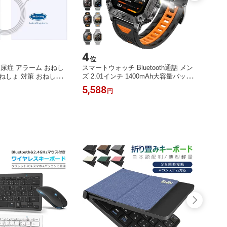
4
5
位
位
尿症 アラーム おねし
スマートウォッチ Bluetooth通話 メン
アロマ
ねしょ 対策 おねしょの
ズ 2.01インチ 1400mAh大容量バッテ
フュー
 夜尿症対策おねしょモ
リー 血中酸素 心拍 歩数 カロリー 健
目調 
5,588
3,99
円
アラーム おねしょ改善
康管理 スマートブレスレット 着信通
ス 3
 お漏らしアラーム ピー
知 IP68防水 リストバンド 腕時計 睡
小型 
眠 Siri SOSアラーム 音楽再生 懐中電
寝室 
灯 耐衝撃 iPhone Android ギフト SW
彼女 
01 送料無料