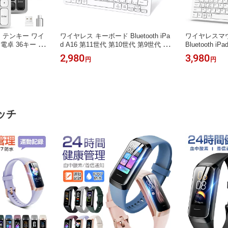
GHz】テンキー ワイ
ワイヤレス キーボード Bluetooth iPa
ワイヤレスマ
電卓 36キー 数
d A16 第11世代 第10世代 第9世代 日
Bluetooth i
oth テンキーボー
本語配列 JIS配列 小型 静音 スリム コ
代 第9世代 
2,980
3,980
円
円
パッド numlo
ンパクト かな入力 ブルートゥース P
ーボード Blue
dows Mac iO
C ノート パソコン アイ パッド iPhon
超薄型 軽量 
pe-C充電式 会
e iPad スマホ タブレット MAC iOS A
レット パソコン M
型 静音 技適認証
ndroid Windows 対応 Ewin 送料無料
ndows対応 最
料
ッチ