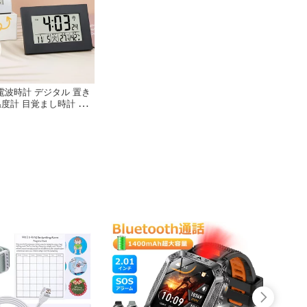
波時計 デジタル 置き
温度計 目覚まし時計 お
 スタンド付き クロック
 カレンダー 曜日 アラ
LCD表示 リビング 卓
大きい 日本語説明書 子
の子 贈り物 送料無料